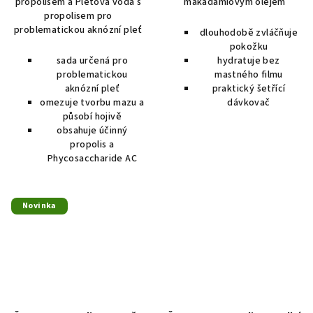
propolisem a Pleťová voda s
makadamiovým olejem
propolisem pro
problematickou aknózní pleť
dlouhodobě zvláčňuje
pokožku
sada určená pro
hydratuje bez
problematickou
mastného filmu
aknózní pleť
praktický šetřící
omezuje tvorbu mazu a
dávkovač
působí hojivě
obsahuje účinný
propolis a
Phycosaccharide AC
Novinka