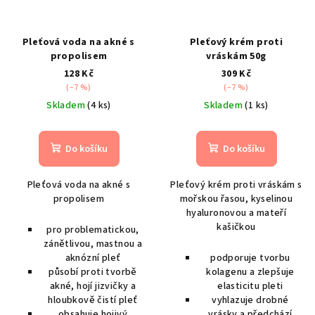
Pleťová voda na akné s
Pleťový krém proti
propolisem
vráskám 50g
128 Kč
309 Kč
(–7 %)
(–7 %)
Skladem
(4 ks)
Skladem
(1 ks)
Do košíku
Do košíku
Pleťová voda na akné s
Pleťový krém proti vráskám s
propolisem
mořskou řasou, kyselinou
hyaluronovou a mateří
kašičkou
pro problematickou,
zánětlivou, mastnou a
aknózní pleť
podporuje tvorbu
působí proti tvorbě
kolagenu a zlepšuje
akné, hojí jizvičky a
elasticitu pleti
hloubkově čistí pleť
vyhlazuje drobné
obsahuje hojivý
vrásky a předchází