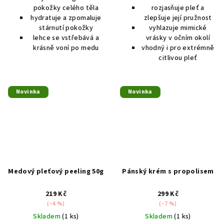
pokožky celého těla
rozjasňuje pleť a
hydratuje a zpomaluje
zlepšuje její pružnost
stárnutí pokožky
vyhlazuje mimické
lehce se vstřebává a
vrásky v očním okolí
krásně voní po medu
vhodný i pro extrémně
citlivou pleť
Novinka
Novinka
Medový pleťový peeling 50g
Pánský krém s propolisem
219 Kč
299 Kč
(–4 %)
(–7 %)
Skladem
(1 ks)
Skladem
(1 ks)