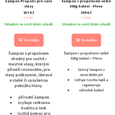
Šampon Propolis pro vaše
Šampon s propolisem velké
vlasy
500g balení - Pleva
257 Kč
399 Kč
(–5 %)
(–6 %)
Skladem na centrálním skladě
Skladem na centrálním skladě
Do košíku
Do košíku
Šampon s propolisem
Šampon s propolisem velké
vhodný pro suché i
500g balení
–
Pleva
mastné vlasy, kterým
přináší rovnováhu, pro
šetrný šampon s
vlasy poškozené, lámavé
neutrálním pH
a slabé či vysušenou
snižuje tvorbu lupů a
regeneruje
pokožku hlavy.
výhodné balení
přírodní šampon
zvyšuje celkovou
kvalitu a lesk
rychlá pomoc pro