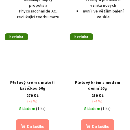
propolis a
vzniku nových
Phycosaccharide AC,
nyní i ve větším balení
redukující tvorbu mazu
ve skle
Novinka
Novinka
Pleťový krém s mateří
Pleťový krém s medem
kašičkou 50g
denní 50g
279 Kč
239 Kč
(–5 %)
(–4 %)
Skladem
(1 ks)
Skladem
(1 ks)
Do košíku
Do košíku