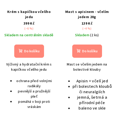
Krém s kapičkou včelího
Mast s apisinem - včelím
jedu
jedem 20g
399 Kč
139 Kč
(–6 %)
(–4 %)
Skladem na centrálním skladě
Skladem
(2 ks)
Do košíku
Do košíku
Výživný a hydratační krém s
Mast se včelím jedem na
kapičkou včelího jedu
bolestivé klouby
Apisin = včelí jed
ochrana před volnými
radikály
při bolestech kloubů
pevnější a pružnější
či neuralgiích
pleť
jemná, šetrná a
pomáhá v boji proti
přírodní péče
vráskám
baleno ve skle