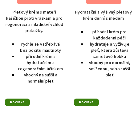
Pleťový krém s mateří
Hydratační a výživný pleťový
kašičkou proti vráskám a pro
krém denní s medem
regeneraci a mladiství vzhled
pokožky.
přírodní krém pro
každodenní péči
rychle se vstřebává
hydratuje a vyživuje
bez pocitu mastnoty
pleť, která zůstává
přírodní krém s
sametově hebká
hydratačním a
vhodný pro normální,
regeneračním účinkem
smíšenou, nebo sušší
vhodný na sušší a
pleť
normální pleť
Novinka
Novinka