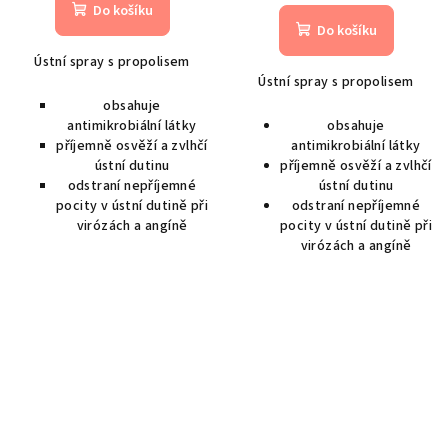
Do košíku
Do košíku
Ústní spray s propolisem
Ústní spray s propolisem
obsahuje
antimikrobiální látky
obsahuje
příjemně osvěží a zvlhčí
antimikrobiální látky
ústní dutinu
příjemně osvěží a zvlhčí
odstraní nepříjemné
ústní dutinu
pocity v ústní dutině při
odstraní nepříjemné
virózách a angíně
pocity v ústní dutině při
virózách a angíně