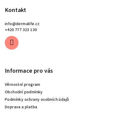
i
Kontakt
s
u
info
@
dermalife.cz
+420 777 323 130
Informace pro vás
Věrnostní program
Obchodní podmínky
Podmínky ochrany osobních údajů
Doprava a platba