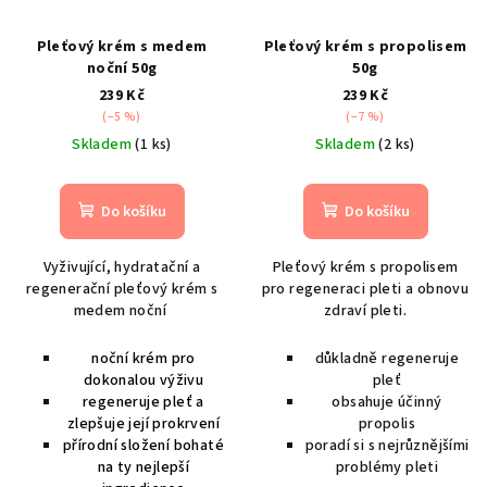
Pleťový krém s medem
Pleťový krém s propolisem
noční 50g
50g
239 Kč
239 Kč
(–5 %)
(–7 %)
Skladem
(1 ks)
Skladem
(2 ks)
Do košíku
Do košíku
Vyživující, hydratační a
Pleťový krém s propolisem
regenerační pleťový krém s
pro regeneraci pleti a obnovu
medem noční
zdraví pleti.
noční krém pro
důkladně regeneruje
dokonalou výživu
pleť
regeneruje pleť a
obsahuje účinný
zlepšuje její prokrvení
propolis
přírodní složení bohaté
poradí si s nejrůznějšími
na ty nejlepší
problémy pleti