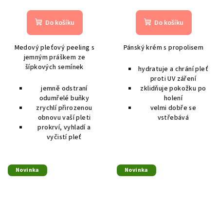
Do košíku
Do košíku
Medový pleťový peeling s
Pánský krém s propolisem
jemným práškem ze
šípkových semínek
hydratuje a chrání pleť
proti UV záření
jemně odstraní
zklidňuje pokožku po
odumřelé buňky
holení
zrychlí přirozenou
velmi dobře se
obnovu vaší pleti
vstřebává
prokrví, vyhladí a
vyčistí pleť
Novinka
Novinka