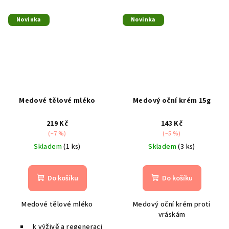
Novinka
Novinka
Medové tělové mléko
Medový oční krém 15g
219 Kč
143 Kč
(–7 %)
(–5 %)
Skladem
(1 ks)
Skladem
(3 ks)
Do košíku
Do košíku
Medové tělové mléko
Medový oční krém proti
vráskám
k výživě a regeneraci