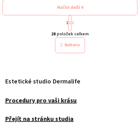
Načíst další 4
S
t
1
2
O
r
28
položek celkem
á
v
n
l
Nahoru
k
á
o
d
v
Z
a
á
n
á
c
í
í
p
Estetické studio Dermalife
p
a
r
t
Procedury pro vaši krásu
v
í
k
y
Přejít na stránku studia
v
ý
p