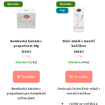
V
p
Novinka
Novinka
ý
r
Tip
p
o
i
d
s
u
p
k
r
t
Bambucký balzám s
Elixír mládí s mateří
o
propolisem 30g
kašičkou
ů
d
239 Kč
399 Kč
(–7 %)
(–7 %)
u
Skladem
(1 ks)
Skladem
(4 ks)
k
t
Do košíku
Do košíku
ů
Bambucký balzám s
Omlazující krém Elixír mládí s
propolisem pro kompletní
mateří kašičkou
výživu pleti
rychle se vstřebá a