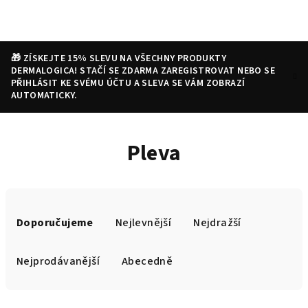
Přejít
na
obsah
🎁 ZÍSKEJTE 15% SLEVU NA VŠECHNY PRODUKTY
DERMALOGICA! STAČÍ SE ZDARMA ZAREGISTROVAT NEBO SE
PŘIHLÁSIT KE SVÉMU ÚČTU A SLEVA SE VÁM ZOBRAZÍ
AUTOMATICKY.
Nákupní
Hledat
Přihlášení
Pleva
košík
Ř
a
Doporučujeme
Nejlevnější
Nejdražší
z
e
Nejprodávanější
Abecedně
n
í