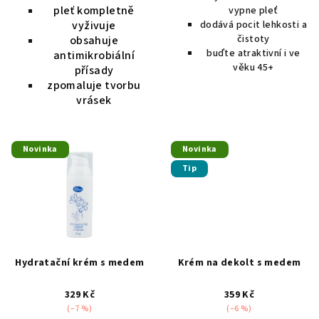
pleť kompletně
vypne pleť
vyživuje
dodává pocit lehkosti a
čistoty
obsahuje
buďte atraktivní i ve
antimikrobiální
věku 45+
přísady
zpomaluje tvorbu
vrásek
Novinka
Novinka
Tip
Hydratační krém s medem
Krém na dekolt s medem
329 Kč
359 Kč
(–7 %)
(–6 %)