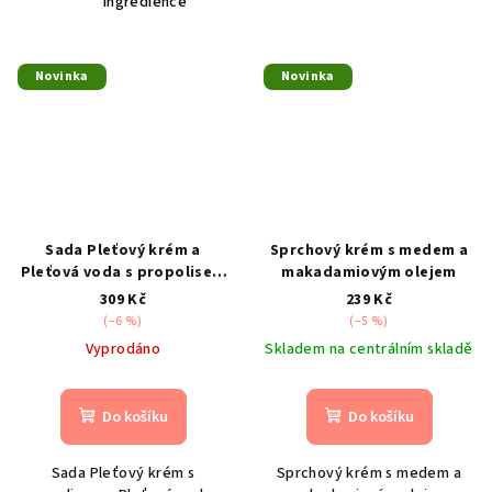
ingredience
Novinka
Novinka
Sada Pleťový krém a
Sprchový krém s medem a
Pleťová voda s propolisem
makadamiovým olejem
na akné 100+50g
309 Kč
239 Kč
(–6 %)
(–5 %)
Vyprodáno
Skladem na centrálním skladě
Do košíku
Do košíku
Sada Pleťový krém s
Sprchový krém s medem a