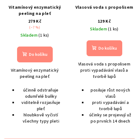
Vitamínový enzymatický
Vlasová voda s propolisem
peeling na pleť
279 Kč
129 Kč
(–7 %)
Skladem
(1 ks)
Skladem
(1 ks)
Do košíku
Do košíku
Vlasová voda s
propolisem
Vitamínový enzymatický
proti vypadávání vlasů a
peeling na pleť
tvorbě lupů
účinně odstraňuje
posiluje růst nových
odumřelé buňky
vlasů
viditelně rozjasňuje
proti vypadávání a
pleť
tvorbě lupů
hloubkově vyčistí
účinky se projevují už
všechny typy pleti
po prvních 14 dnech