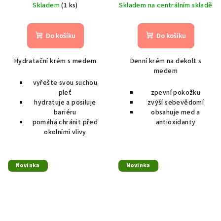
Skladem
(1 ks)
Skladem na centrálním skladě
Do košíku
Do košíku
Hydratační krém s medem
Denní krém na dekolt s
medem
vyřešte svou suchou
pleť
zpevní pokožku
hydratuje a posiluje
zvýší sebevědomí
bariéru
obsahuje med a
pomáhá chránit před
antioxidanty
okolními vlivy
Novinka
Novinka