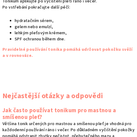
Tonikum aplikujte po vyčištění pleti ráno i večer.
Po vstřebání pokračujte další péčí:
hydratačním sérem,
gelem nebo emulzí,
lehkým pleťovým krémem,
SPF ochranou během dne.
Pravidelné používání tonika pomáhá udržovat pokožku svěží
a v rovnováze.
Nejčastější otázky a odpovědi
Jak často používat tonikum pro mastnou a
smíšenou pleť?
Většina tonik určených pro mastnou a smíšenou pleť je vhodná pro
každodenní používání ráno i večer. Po důkladném vyčištění pokožky
pomáhá odstranit zbytky nečistot, přebytečného mazu a