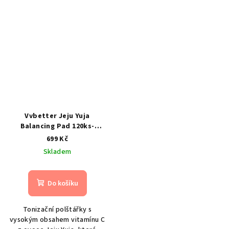
Vvbetter Jeju Yuja
Balancing Pad 120ks-
tonizační polštářky
699 Kč
Skladem
Do košíku
Tonizační polštářky s
vysokým obsahem vitamínu C