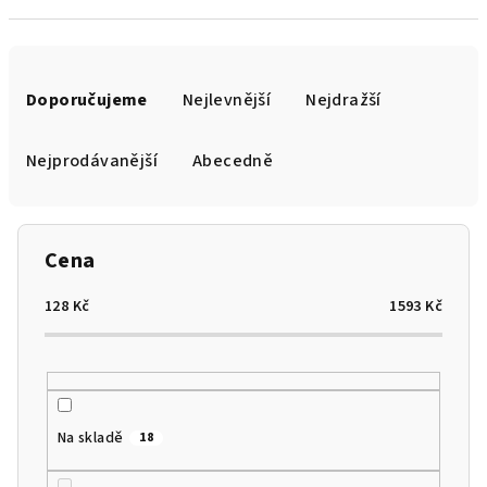
Ř
a
Doporučujeme
Nejlevnější
Nejdražší
z
e
Nejprodávanější
Abecedně
n
í
p
Cena
r
o
128
Kč
1593
Kč
d
u
k
t
Na skladě
18
ů