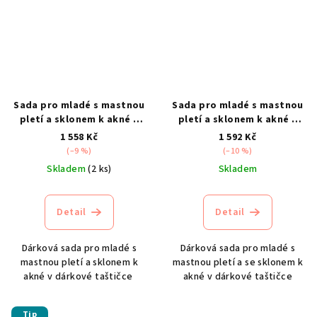
Sada pro mladé s mastnou
Sada pro mladé s mastnou
pletí a sklonem k akné –
pletí a sklonem k akné –
varianta 1
varianta 2
1 558 Kč
1 592 Kč
(–9 %)
(–10 %)
Skladem
(2 ks)
Skladem
Detail
Detail
Dárková sada pro mladé s
Dárková sada pro mladé s
mastnou pletí a sklonem k
mastnou pletí a se sklonem k
akné v dárkové taštičce
akné v dárkové taštičce
Tip