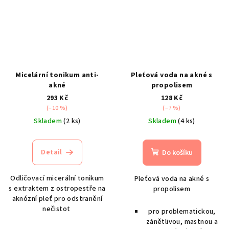
Micelární tonikum anti-
Pleťová voda na akné s
akné
propolisem
293 Kč
128 Kč
(–10 %)
(–7 %)
Skladem
(2 ks)
Skladem
(4 ks)
Detail
Do košíku
Odličovací micerální tonikum
Pleťová voda na akné s
s extraktem z ostropestře na
propolisem
aknózní pleť pro odstranění
nečistot
pro problematickou,
zánětlivou, mastnou a