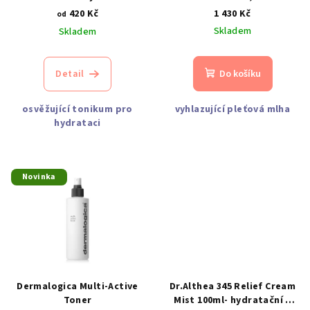
d
420 Kč
1 430 Kč
od
Skladem
u
Skladem
k
t
Detail
Do košíku
ů
osvěžující tonikum pro
vyhlazující pleťová mlha
hydrataci
Novinka
Dermalogica Multi-Active
Dr.Althea 345 Relief Cream
Toner
Mist 100ml- hydratační a