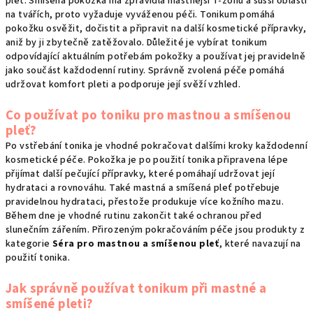
pleť. Smíšená pokožka má zpravidla mastnější T-zónu a sušší oblasti
na tvářích, proto vyžaduje vyváženou péči. Tonikum pomáhá
pokožku osvěžit, dočistit a připravit na další kosmetické přípravky,
aniž by ji zbytečně zatěžovalo. Důležité je vybírat tonikum
odpovídající aktuálním potřebám pokožky a používat jej pravidelně
jako součást každodenní rutiny. Správně zvolená péče pomáhá
udržovat komfort pleti a podporuje její svěží vzhled.
Co používat po toniku pro mastnou a smíšenou
pleť?
Po vstřebání tonika je vhodné pokračovat dalšími kroky každodenní
kosmetické péče. Pokožka je po použití tonika připravena lépe
přijímat další pečující přípravky, které pomáhají udržovat její
hydrataci a rovnováhu. Také mastná a smíšená pleť potřebuje
pravidelnou hydrataci, přestože produkuje více kožního mazu.
Během dne je vhodné rutinu zakončit také ochranou před
slunečním zářením. Přirozeným pokračováním péče jsou produkty z
kategorie
Séra pro mastnou a smíšenou pleť
, které navazují na
použití tonika.
Jak správně používat tonikum při mastné a
smíšené pleti?