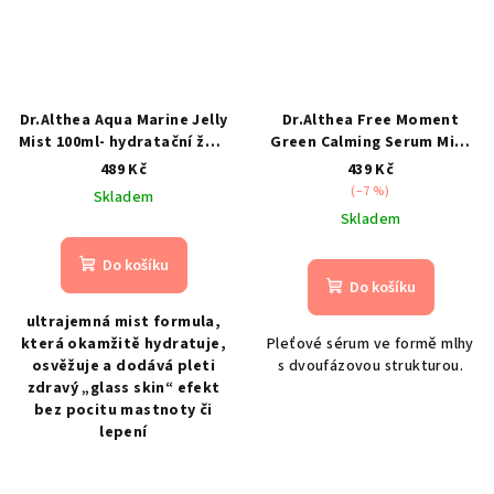
Dr.Althea Aqua Marine Jelly
Dr.Althea Free Moment
Mist 100ml- hydratační želé
Green Calming Serum Mist
mlha na obličej s PDRN a
100ml- Zklidňující pleťová
489 Kč
439 Kč
hlubokomořskou vodou
mlha
(–7 %)
Skladem
Skladem
Do košíku
Do košíku
ultrajemná mist formula,
která okamžitě hydratuje,
Pleťové sérum ve formě mlhy
osvěžuje a dodává pleti
s dvoufázovou strukturou.
zdravý „glass skin“ efekt
bez pocitu mastnoty či
lepení