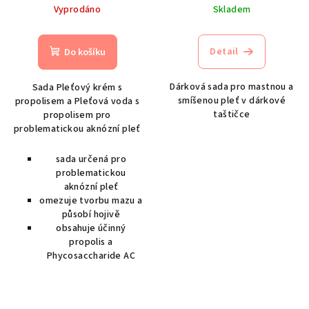
Vyprodáno
Skladem
Detail
Do košíku
Dárková sada pro mastnou a
Sada Pleťový krém s
smíšenou pleť v dárkové
propolisem a Pleťová voda s
taštičce
propolisem pro
problematickou aknózní pleť
sada určená pro
problematickou
aknózní pleť
omezuje tvorbu mazu a
působí hojivě
obsahuje účinný
propolis a
Phycosaccharide AC