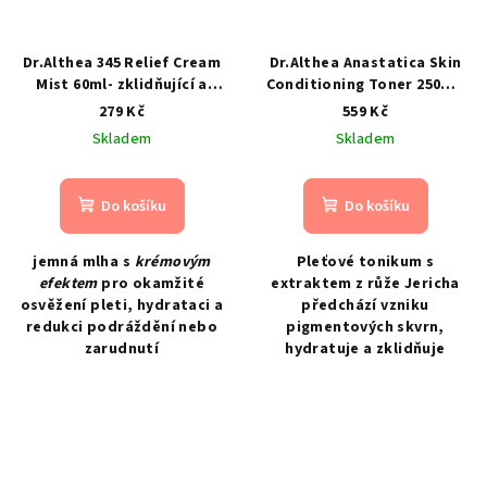
Dr.Althea 345 Relief Cream
Dr.Althea Anastatica Skin
Mist 60ml- zklidňující a
Conditioning Toner 250ml-
hydratační krémová
Revitalizační tonikum s
279 Kč
559 Kč
pleťová mlha
extraktem z růže z Jericha
Skladem
Skladem
Do košíku
Do košíku
jemná mlha s
krémovým
Pleťové tonikum s
efektem
pro okamžité
extraktem z růže Jericha
osvěžení pleti, hydrataci a
předchází vzniku
redukci podráždění nebo
pigmentových skvrn,
zarudnutí
hydratuje a zklidňuje