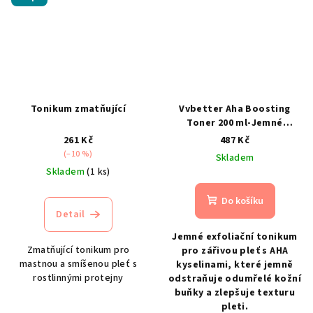
Tonikum zmatňující
Vvbetter Aha Boosting
Toner 200 ml-Jemné
exfoliační tonikum
261 Kč
487 Kč
(–10 %)
Skladem
Skladem
(1 ks)
Do košíku
Detail
Jemné exfoliační tonikum
Zmatňující tonikum pro
pro zářivou pleť s AHA
mastnou a smíšenou pleť s
kyselinami,
které jemně
rostlinnými protejny
odstraňuje odumřelé kožní
buňky a zlepšuje texturu
pleti.