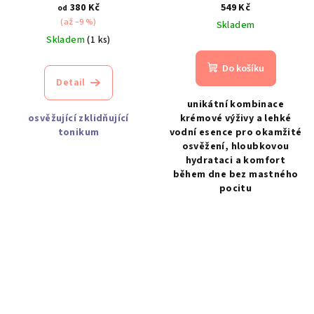
zklidňující krémová mlha
380 Kč
549 Kč
od
(až –9 %)
Skladem
Skladem
(1 ks)
Do košíku
Detail
unikátní kombinace
osvěžující zklidňující
krémové výživy a lehké
tonikum
vodní esence pro okamžité
osvěžení, hloubkovou
hydrataci a komfort
během dne bez mastného
pocitu