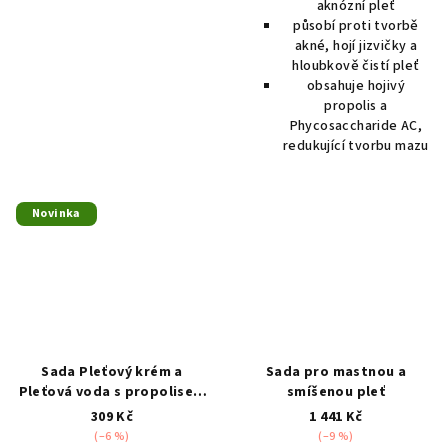
aknózní pleť
působí proti tvorbě
akné, hojí jizvičky a
hloubkově čistí pleť
obsahuje hojivý
propolis a
Phycosaccharide AC,
redukující tvorbu mazu
Novinka
Sada Pleťový krém a
Sada pro mastnou a
Pleťová voda s propolisem
smíšenou pleť
na akné 100+50g
309 Kč
1 441 Kč
(–6 %)
(–9 %)