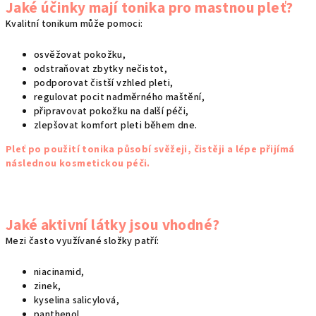
ý
Jaké účinky mají tonika pro mastnou pleť?
p
Kvalitní tonikum může pomoci:
i
s
osvěžovat pokožku,
u
odstraňovat zbytky nečistot,
podporovat čistší vzhled pleti,
regulovat pocit nadměrného maštění,
připravovat pokožku na další péči,
zlepšovat komfort pleti během dne.
Pleť po použití tonika působí svěžeji, čistěji a lépe přijímá
následnou kosmetickou péči.
Jaké aktivní látky jsou vhodné?
Mezi často využívané složky patří:
niacinamid,
zinek,
kyselina salicylová,
panthenol,