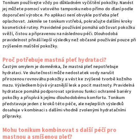
Tonikum používejte vždy po důkladném vyčištění pokožky. Nanést
jej můžete pomocí vatového tamponku nebo přímo do dlaní podle
doporučení výrobce. Po aplikaci není obvykle potřeba pleť
oplachovat. Jakmile se tonikum vstřebá, pokračujte dalšími kroky
kosmetické rutiny. Pravidelné používání pomáhá udržovat pokožku
svěží, čistou a připravenou na následnou péči. Dlouhodobá
pravidelnost přináší lepší výsledky než občasné používání pouze při
zvýšeném maštění pokožky.
Proč potřebuje mastná pleť hydrataci?
Častým omylem je domněnka, že mastná pleť nepotřebuje
hydrataci. Ve skutečnosti může nedostatek vody narušit
přirozenou rovnováhu pokožky a vést ke zvýšené tvorbě kožního
mazu. Výsledkem bývá výraznější lesk a pocit mastnoty. Pravidelná
hydratace pomáhá podporovat správnou funkci ochranné bariéry
pokožky a přispívá k jejímu dlouhodobému komfortu. Tonikum
představuje jeden z kroků této péče, ale nejlepších výsledků
dosahuje v kombinaci s dalšími vhodně zvolenými hydratačními
přípravky.
Mohu tonikum kombinovat s další péčí pro
mastnou a smíšenou pleť?