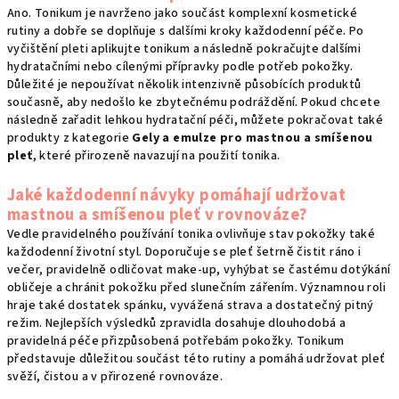
Ano. Tonikum je navrženo jako součást komplexní kosmetické
rutiny a dobře se doplňuje s dalšími kroky každodenní péče. Po
vyčištění pleti aplikujte tonikum a následně pokračujte dalšími
hydratačními nebo cílenými přípravky podle potřeb pokožky.
Důležité je nepoužívat několik intenzivně působících produktů
současně, aby nedošlo ke zbytečnému podráždění. Pokud chcete
následně zařadit lehkou hydratační péči, můžete pokračovat také
produkty z kategorie
Gely a emulze pro mastnou a smíšenou
pleť
, které přirozeně navazují na použití tonika.
Jaké každodenní návyky pomáhají udržovat
mastnou a smíšenou pleť v rovnováze?
Vedle pravidelného používání tonika ovlivňuje stav pokožky také
každodenní životní styl. Doporučuje se pleť šetrně čistit ráno i
večer, pravidelně odličovat make-up, vyhýbat se častému dotýkání
obličeje a chránit pokožku před slunečním zářením. Významnou roli
hraje také dostatek spánku, vyvážená strava a dostatečný pitný
režim. Nejlepších výsledků zpravidla dosahuje dlouhodobá a
pravidelná péče přizpůsobená potřebám pokožky. Tonikum
představuje důležitou součást této rutiny a pomáhá udržovat pleť
svěží, čistou a v přirozené rovnováze.