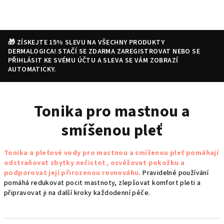
Přejít
na
obsah
🎁 ZÍSKEJTE 15% SLEVU NA VŠECHNY PRODUKTY
DERMALOGICA! STAČÍ SE ZDARMA ZAREGISTROVAT NEBO SE
PŘIHLÁSIT KE SVÉMU ÚČTU A SLEVA SE VÁM ZOBRAZÍ
AUTOMATICKY.
Nákupní
Hledat
Přihlášení
Tonika pro mastnou a
košík
smíšenou pleť
Tonika a pleťové vody pro mastnou a smíšenou pleť pomáhají
odstraňovat zbytky nečistot, osvěžovat pokožku a
podporovat její přirozenou rovnováhu.
Pravidelné používání
pomáhá redukovat pocit mastnoty, zlepšovat komfort pleti a
připravovat ji na další kroky každodenní péče.