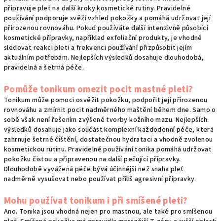
připravuje pleť na další kroky kosmetické rutiny. Pravidelné
používání podporuje svěží vzhled pokožky a pomáhá udržovat její
přirozenou rovnováhu. Pokud používáte další intenzivně působící
kosmetické přípravky, například exfoliační produkty, je vhodné
sledovat reakci pleti a frekvenci používání přizpůsobit jejím
aktuálním potřebám. Nejlepších výsledků dosahuje dlouhodobá,
pravidelná a šetrná péče.
Pomůže tonikum omezit pocit mastné pleti?
Tonikum může pomoci osvěžit pokožku, podpořit její přirozenou
rovnováhu a zmírnit pocit nadměrného maštění během dne. Samo o
sobě však není řešením zvýšené tvorby kožního mazu. Nejlepších
výsledků dosahuje jako součást komplexní každodenní péče, která
zahrnuje šetrné čištění, dostatečnou hydrataci a vhodně zvolenou
kosmetickou rutinu. Pravidelné používání tonika pomáhá udržovat
pokožku čistou a připravenou na další pečující přípravky.
Dlouhodobě vyvážená péče bývá účinnější než snaha pleť
nadměrně vysušovat nebo používat příliš agresivní přípravky.
Mohu používat tonikum i při smíšené pleti?
Ano. Tonika jsou vhodná nejen pro mastnou, ale také pro smíšenou