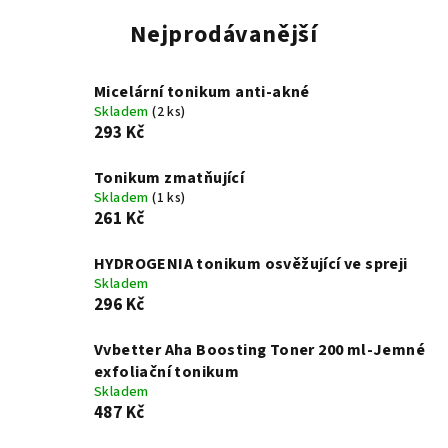
Nejprodávanější
Micelární tonikum anti-akné
Skladem
(2 ks)
293 Kč
Tonikum zmatňující
Skladem
(1 ks)
261 Kč
HYDROGENIA tonikum osvěžující ve spreji
Skladem
296 Kč
Vvbetter Aha Boosting Toner 200 ml-Jemné
exfoliační tonikum
Skladem
487 Kč