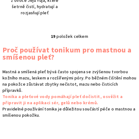
z ovoce Jeju Yuja, které
šetrně čistí, hydratují a
rozjasňují pleť
19
položek celkem
O
v
Proč používat tonikum pro mastnou a
l
smíšenou pleť?
á
d
Mastná a smíšená pleť bývá často spojena se zvýšenou tvorbou
a
kožního mazu, leskem a rozšířenými póry. Po běžném čištění mohou
c
na pokožce zůstávat zbytky nečistot, mazu nebo čisticích
í
přípravků.
p
Tonika a pleťové vody pomáhají pleť dočistit, osvěžit a
r
připravit ji na aplikaci sér, gelů nebo krémů.
Pravidelné používání tonika je důležitou součástí péče o mastnou a
v
smíšenou pokožku.
k
y
v