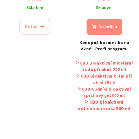
u
Skladem
Skladem
k
t
Detail
Do košíku
ů
Konopná kosmetika na
akné - Profi program:
>
CBD Bioaktivní micelární
voda při akné 300 ml
>
CBD Bioaktivní krém při
akné 30 ml
>
CBD Klidnící bioaktivní
sprchový gel 300 ml
>
BD Bioaktivní
C
odličovací voda 300
ml