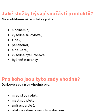
Jaké složky bývají součástí produktů?
Mezi oblíbené aktivní látky patří:
niacinamid,
kyselina salicylová,
zinek,
panthenol,
aloe vera,
kyselina hyaluronová,
bylinné extrakty.
Pro koho jsou tyto sady vhodné?
Dárkové sady jsou vhodné pro:
mladistvou pleť,
mastnou pleť,
smíšenou pleť,
pleť se sklony k nedokonalostem,