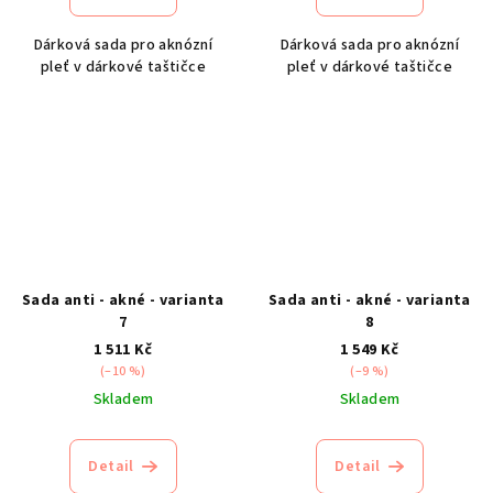
Dárková sada pro aknózní
Dárková sada pro aknózní
pleť v dárkové taštičce
pleť v dárkové taštičce
Sada anti - akné - varianta
Sada anti - akné - varianta
7
8
1 511 Kč
1 549 Kč
(–10 %)
(–9 %)
Skladem
Skladem
Detail
Detail