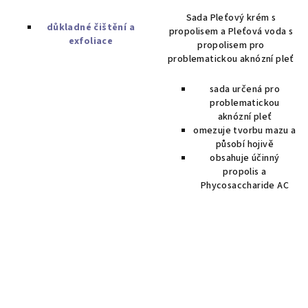
Sada Pleťový krém s
důkladné čištění a
propolisem a Pleťová voda s
exfoliace
propolisem pro
problematickou aknózní pleť
sada určená pro
problematickou
aknózní pleť
omezuje tvorbu mazu a
působí hojivě
obsahuje účinný
propolis a
Phycosaccharide AC