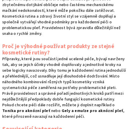
zbytečnému dotýkání obličeje nebo častému mechanickému
mačkání nedokonalostí, které může pokožku dále zatěžovat.
Kosmetická rutina a zdravý životní styl se vzájemně doplňují a
společně vytvářejí vhodné podmínky pro každodenní péči o
problematickou pleť. Pravidelnost bývá zpravidla důležitější než
snaha o rychlé změny.
Proč je výhodné používat produkty ze stejné
kosmetické rutiny?
Přípravky, které jsou součástí jedné ucelené péče, bývají navrženy
tak, aby se jejich účinky vhodně doplňovaly a jednotlivé kroky na
sebe logicky navazovaly. Díky tomu je každodenní rutina jednodušší
a přehlednější, což usnadňuje její dlouhodobé dodržování. Místo
náhodného kombinování různých typů kosmetiky vzniká
systematická péče zaměřená na potřeby problematické pleti.
Právě pravidelnost a správné pořadí jednotlivých kroků patří mezi
nejdůležitější předpoklady dobře fungující kosmetické rutiny.
Pokud chcete péči dále rozšířit, můžete ji doplnit například o
Tonika pro aknózní pleť
nebo
Gely a emulze pro aknózní pleť
,
které přirozeně navazují na každodenní péči.