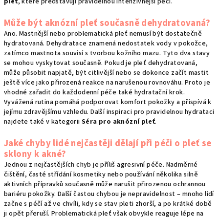
pleť
, které představují pravidelnou intenzivnější péči.
Může být aknózní pleť současně dehydratovaná?
Ano. Mastnější nebo problematická pleť nemusí být dostatečně
hydratovaná. Dehydratace znamená nedostatek vody v pokožce,
zatímco mastnota souvisí s tvorbou kožního mazu. Tyto dva stavy
se mohou vyskytovat současně. Pokud je pleť dehydratovaná,
může působit napjatě, být citlivější nebo se dokonce začít mastit
ještě více jako přirozená reakce na narušenou rovnováhu. Proto je
vhodné zařadit do každodenní péče také hydratační krok.
Vyvážená rutina pomáhá podporovat komfort pokožky a přispívá k
jejímu zdravějšímu vzhledu. Další inspiraci pro pravidelnou hydrataci
najdete také v kategorii
Séra pro aknózní pleť
.
Jaké chyby lidé nejčastěji dělají při péči o pleť se
sklony k akné?
Jednou z nejčastějších chyb je příliš agresivní péče. Nadměrné
čištění, časté střídání kosmetiky nebo používání několika silně
aktivních přípravků současně může narušit přirozenou ochrannou
bariéru pokožky. Další častou chybou je nepravidelnost – mnoho lidí
začne s péčí až ve chvíli, kdy se stav pleti zhorší, a po krátké době
ji opět přeruší. Problematická pleť však obvykle reaguje lépe na