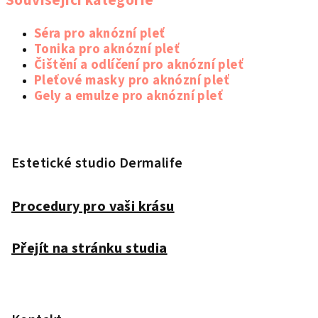
Související kategorie
Séra pro aknózní pleť
Tonika pro aknózní pleť
Čištění a odlíčení pro aknózní pleť
Pleťové masky pro aknózní pleť
Gely a emulze pro aknózní pleť
Z
á
p
Estetické studio Dermalife
a
t
Procedury pro vaši krásu
í
Přejít na stránku studia