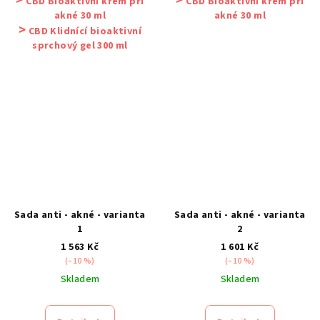
>
>
CBD Bioaktivní krém při
CBD Bioaktivní krém při
akné 30 ml
akné 30 ml
>
CBD Klidnící bioaktivní
sprchový gel 300 ml
Sada anti - akné - varianta
Sada anti - akné - varianta
1
2
1 563 Kč
1 601 Kč
(–10 %)
(–10 %)
Skladem
Skladem