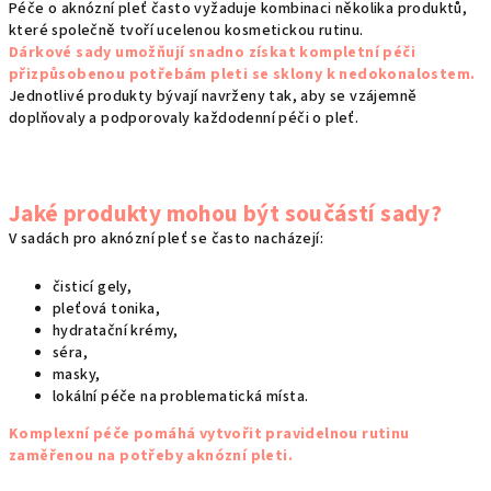
Péče o aknózní pleť často vyžaduje kombinaci několika produktů,
a
které společně tvoří ucelenou kosmetickou rutinu.
c
Dárkové sady umožňují snadno získat kompletní péči
í
přizpůsobenou potřebám pleti se sklony k nedokonalostem.
p
Jednotlivé produkty bývají navrženy tak, aby se vzájemně
r
doplňovaly a podporovaly každodenní péči o pleť.
v
k
y
Jaké produkty mohou být součástí sady?
v
V sadách pro aknózní pleť se často nacházejí:
ý
p
čisticí gely,
i
pleťová tonika,
s
hydratační krémy,
u
séra,
masky,
lokální péče na problematická místa.
Komplexní péče pomáhá vytvořit pravidelnou rutinu
zaměřenou na potřeby aknózní pleti.