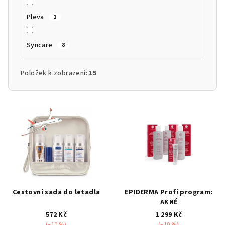
Pleva
1
Syncare
8
Položek k zobrazení:
15
V
ý
p
i
s
p
r
Cestovní sada do letadla
EPIDERMA Profi program:
o
AKNÉ
d
572 Kč
1 299 Kč
(–10 %)
(–10 %)