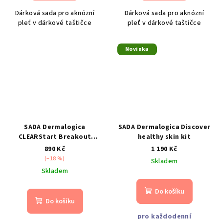
Dárková sada pro aknózní
Dárková sada pro aknózní
pleť v dárkové taštičce
pleť v dárkové taštičce
Novinka
SADA Dermalogica
SADA Dermalogica Discover
CLEARStart Breakout
healthy skin kit
Clearing Kit
890 Kč
1 190 Kč
(–18 %)
Skladem
Skladem
Do košíku
Do košíku
pro každodenní