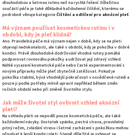
dlouhodobou a šetrnou rutinu než na rychlá řešení. Důležitou
součástí péče je také důkladné každodenní čištění, kterému se
podrobně věnuje kategorie
Čištění a odlíčení pro aknózní pleť
.
Má význam používat kosmetickou rutinu i v
období, kdy je pleť klidná?
Ano. Pravidelná péče má význam nejen v době, kdy se na pleti
objevují nedokonalosti, ale také v období, kdy je pokožka v dobré
kondici. Právě dlouhodobé dodržování vhodné rutiny pomáhá
podporovat rovnováhu pokožky a udržovat její zdravý vzhled.
Náhlé vysazení kosmetické péče nebo časté experimentování s
novými přípravky může pleť zbytečně zatěžovat. Pokud je
pokožka stabilní, bývá vhodnější pokračovat v osvědčené rutině a
pouze ji podle potřeby mírně upravit například během změn
ročních období nebo při změně životního stylu.
Jak může životní styl ovlivnit vzhled aknózní
pleti?
Na vzhledu pleti se nepodílí pouze kosmetická péče, ale také
každodenní návyky. Dostatek spánku, pestrá strava, pravidelný
pitný režim, zvládání stresu i šetrné zacházení s pokožkou mohou
přispívat k lepší kondici pleti. Stejně důležité je vyhnout se