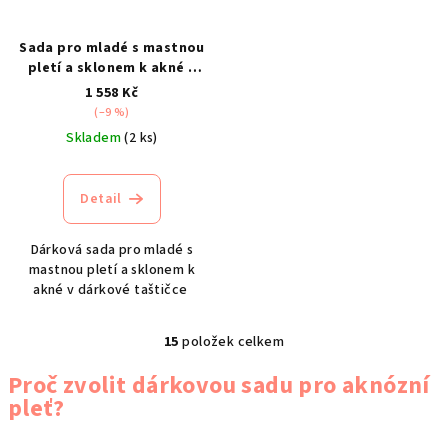
Sada pro mladé s mastnou
pletí a sklonem k akné –
varianta 1
1 558 Kč
(–9 %)
Skladem
(2 ks)
Detail
Dárková sada pro mladé s
mastnou pletí a sklonem k
akné v dárkové taštičce
15
položek celkem
O
v
Proč zvolit dárkovou sadu pro aknózní
l
pleť?
á
d