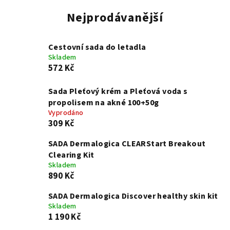
Nejprodávanější
Cestovní sada do letadla
Skladem
572 Kč
Sada Pleťový krém a Pleťová voda s
propolisem na akné 100+50g
Vyprodáno
309 Kč
SADA Dermalogica CLEARStart Breakout
Clearing Kit
Skladem
890 Kč
SADA Dermalogica Discover healthy skin kit
Skladem
1 190 Kč