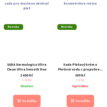
sada pro mastnou aknózní
kosmetickou rutinu
pleť
Novinka
Novinka
SADA Dermalogica Ultra
Sada Pleťový krém a
Clean Ultra Smooth Duo
Pleťová voda s propolisem
na akné 100+50g
2 650 Kč
309 Kč
(–24 %)
(–6 %)
Skladem
Vyprodáno
Do košíku
Do košíku