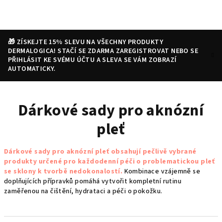
Přejít
na
obsah
🎁 ZÍSKEJTE 15% SLEVU NA VŠECHNY PRODUKTY
DERMALOGICA! STAČÍ SE ZDARMA ZAREGISTROVAT NEBO SE
PŘIHLÁSIT KE SVÉMU ÚČTU A SLEVA SE VÁM ZOBRAZÍ
AUTOMATICKY.
Nákupní
Hledat
Přihlášení
Dárkové sady pro aknózní
košík
pleť
Dárkové sady pro aknózní pleť obsahují pečlivě vybrané
produkty určené pro každodenní péči o problematickou pleť
se sklony k tvorbě nedokonalostí.
Kombinace vzájemně se
doplňujících přípravků pomáhá vytvořit kompletní rutinu
zaměřenou na čištění, hydrataci a péči o pokožku.