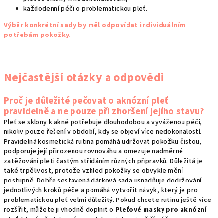
každodenní péči o problematickou pleť.
Výběr konkrétní sady by měl odpovídat individuálním
potřebám pokožky.
Nejčastější otázky a odpovědi
Proč je důležité pečovat o aknózní pleť
pravidelně a ne pouze při zhoršení jejího stavu?
Pleť se sklony k akné potřebuje dlouhodobou a vyváženou péči,
nikoliv pouze řešení v období, kdy se objeví více nedokonalostí.
Pravidelná kosmetická rutina pomáhá udržovat pokožku čistou,
podporuje její přirozenou rovnováhu a omezuje nadměrné
zatěžování pleti častým střídáním různých přípravků. Důležitá je
také trpělivost, protože vzhled pokožky se obvykle mění
postupně. Dobře sestavená dárková sada usnadňuje dodržování
jednotlivých kroků péče a pomáhá vytvořit návyk, který je pro
problematickou pleť velmi důležitý. Pokud chcete rutinu ještě více
rozšířit, můžete ji vhodně doplnit o
Pleťové masky pro aknózní