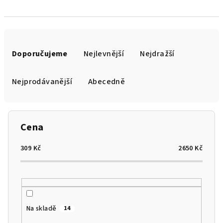
Ř
a
Doporučujeme
Nejlevnější
Nejdražší
z
e
Nejprodávanější
Abecedně
n
í
p
Cena
r
o
309
Kč
2650
Kč
d
u
k
t
Na skladě
14
ů