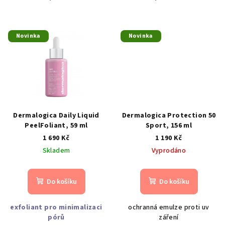
Novinka
Novinka
Dermalogica Daily Liquid
Dermalogica Protection 50
PeelFoliant, 59 ml
Sport, 156 ml
1 690 Kč
1 190 Kč
Skladem
Vyprodáno
Do košíku
Do košíku
exfoliant pro minimalizaci
ochranná emulze proti uv
pórů
záření