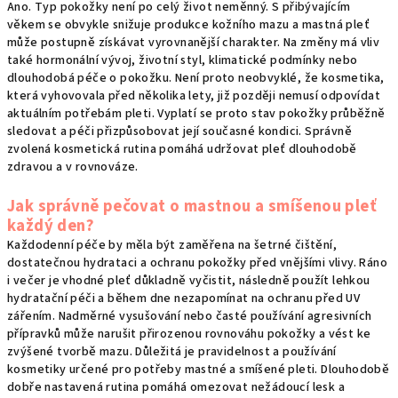
Ano. Typ pokožky není po celý život neměnný. S přibývajícím
věkem se obvykle snižuje produkce kožního mazu a mastná pleť
může postupně získávat vyrovnanější charakter. Na změny má vliv
také hormonální vývoj, životní styl, klimatické podmínky nebo
dlouhodobá péče o pokožku. Není proto neobvyklé, že kosmetika,
která vyhovovala před několika lety, již později nemusí odpovídat
aktuálním potřebám pleti. Vyplatí se proto stav pokožky průběžně
sledovat a péči přizpůsobovat její současné kondici. Správně
zvolená kosmetická rutina pomáhá udržovat pleť dlouhodobě
zdravou a v rovnováze.
Jak správně pečovat o mastnou a smíšenou pleť
každý den?
Každodenní péče by měla být zaměřena na šetrné čištění,
dostatečnou hydrataci a ochranu pokožky před vnějšími vlivy. Ráno
i večer je vhodné pleť důkladně vyčistit, následně použít lehkou
hydratační péči a během dne nezapomínat na ochranu před UV
zářením. Nadměrné vysušování nebo časté používání agresivních
přípravků může narušit přirozenou rovnováhu pokožky a vést ke
zvýšené tvorbě mazu. Důležitá je pravidelnost a používání
kosmetiky určené pro potřeby mastné a smíšené pleti. Dlouhodobě
dobře nastavená rutina pomáhá omezovat nežádoucí lesk a