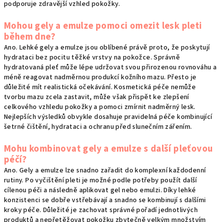
podporuje zdravější vzhled pokožky.
Mohou gely a emulze pomoci omezit lesk pleti
během dne?
Ano. Lehké gely a emulze jsou oblíbené právě proto, že poskytují
hydrataci bez pocitu těžké vrstvy na pokožce. Správně
hydratovaná pleť může lépe udržovat svou přirozenou rovnováhu a
méně reagovat nadměrnou produkcí kožního mazu. Přesto je
důležité mít realistická očekávání. Kosmetická péče nemůže
tvorbu mazu zcela zastavit, může však přispět ke zlepšení
celkového vzhledu pokožky a pomoci zmírnit nadměrný lesk.
Nejlepších výsledků obvykle dosahuje pravidelná péče kombinující
šetrné čištění, hydrataci a ochranu před slunečním zářením.
Mohu kombinovat gely a emulze s další pleťovou
péčí?
Ano. Gely a emulze lze snadno zařadit do komplexní každodenní
rutiny. Po vyčištění pleti je možné podle potřeby použít další
cílenou péči a následně aplikovat gel nebo emulzi. Díky lehké
konzistenci se dobře vstřebávají a snadno se kombinují s dalšími
kroky péče. Důležité je zachovat správné pořadí jednotlivých
produktů a nepřetěžovat pokožku zbytečně velkým množstvím