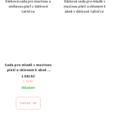
Dárková sada pro mastnou a
Dárková sada pro mladé s
smíšenou pleť v dárkové
mastnou pletí a sklonem k
taštičce
akné v dárkové taštičce
Sada pro mladé s mastnou
pletí a sklonem k akné –
varianta 2
1 592 Kč
(–10 %)
Skladem
Detail