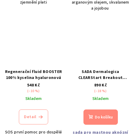
zjemnění pleti
arganovým olejem, skvalanem
a jojobou
Regenerační fluid BOOSTER
SADA Dermalogica
100% kyselina hyaluronová
CLEARStart Breakout
Clearing Kit
548 Kč
890 Kč
(–10 %)
(–18 %)
Skladem
Skladem
Detail
Do košíku
SOS první pomoc pro dospělé
sada pro mastnou aknózní