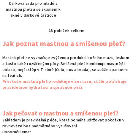
Dárková sada pro mladé s
mastnou pletí a se sklonem k
akné v dárkové taštičce
13
položek celkem
O
v
Jak poznat mastnou a smíšenou pleť?
l
á
Mastná pleť se vyznačuje zvýšenou produkcí kožního mazu, leskem
d
a často také rozšířenými póry. Smíšená pleť kombinuje mastnější
a
oblasti, nejčastěji v T-zóně (čelo, nos a brada), se suššími partiemi
c
na tvářích.
í
Přestože mastná pleť produkuje více mazu, stále potřebuje
p
pravidelnou hydrataci a správnou péči.
r
v
k
Jak pečovat o mastnou a smíšenou pleť?
y
Základem je pravidelná péče, která pomáhá udržovat pokožku v
v
rovnováze bez nadměrného vysušování.
ý
Doporučujeme: