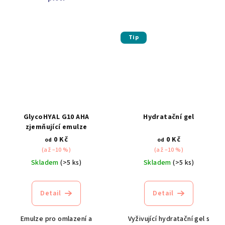
Tip
GlycoHYAL G10 AHA
Hydratační gel
zjemňující emulze
0 Kč
0 Kč
od
od
(až –10 %)
(až –10 %)
Skladem
(>5 ks)
Skladem
(>5 ks)
Detail
Detail
Emulze pro omlazení a
Vyživující hydratační gel s