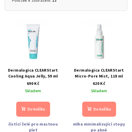
Položek k zobrazení:
13
V
ý
p
i
s
p
r
Dermalogica CLEARStart
Dermalogica CLEARStart
o
Cooling Aqua Jelly, 59 ml
Micro-Pore Mist, 118 ml
d
690 Kč
620 Kč
Skladem
Skladem
u
k
t
Do košíku
Do košíku
ů
čistící želé pro mastnou
mlha minimalizující stopy
pleť
po akné