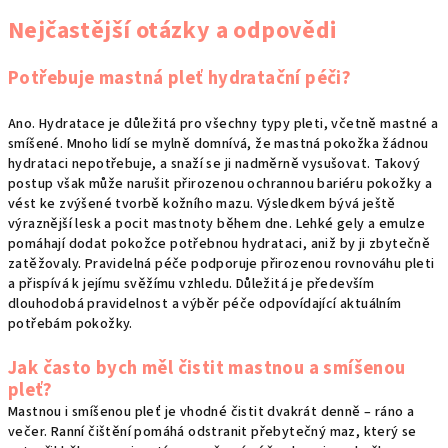
Nejčastější otázky a odpovědi
Potřebuje mastná pleť hydratační péči?
Ano. Hydratace je důležitá pro všechny typy pleti, včetně mastné a
smíšené. Mnoho lidí se mylně domnívá, že mastná pokožka žádnou
hydrataci nepotřebuje, a snaží se ji nadměrně vysušovat. Takový
postup však může narušit přirozenou ochrannou bariéru pokožky a
vést ke zvýšené tvorbě kožního mazu. Výsledkem bývá ještě
výraznější lesk a pocit mastnoty během dne. Lehké gely a emulze
pomáhají dodat pokožce potřebnou hydrataci, aniž by ji zbytečně
zatěžovaly. Pravidelná péče podporuje přirozenou rovnováhu pleti
a přispívá k jejímu svěžímu vzhledu. Důležitá je především
dlouhodobá pravidelnost a výběr péče odpovídající aktuálním
potřebám pokožky.
Jak často bych měl čistit mastnou a smíšenou
pleť?
Mastnou i smíšenou pleť je vhodné čistit dvakrát denně – ráno a
večer. Ranní čištění pomáhá odstranit přebytečný maz, který se