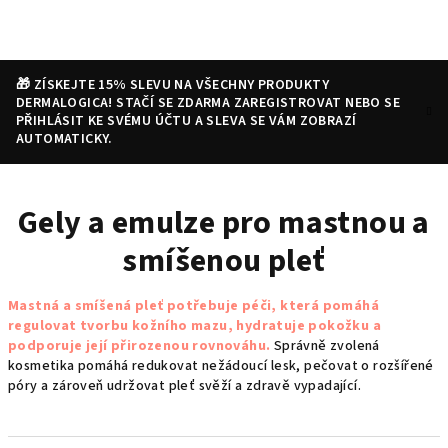
Přejít
na
obsah
🎁 ZÍSKEJTE 15% SLEVU NA VŠECHNY PRODUKTY
DERMALOGICA! STAČÍ SE ZDARMA ZAREGISTROVAT NEBO SE
PŘIHLÁSIT KE SVÉMU ÚČTU A SLEVA SE VÁM ZOBRAZÍ
AUTOMATICKY.
Nákupní
Hledat
Přihlášení
Gely a emulze pro mastnou a
košík
smíšenou pleť
Mastná a smíšená pleť potřebuje péči, která pomáhá
regulovat tvorbu kožního mazu, hydratuje pokožku a
podporuje její přirozenou rovnováhu.
Správně zvolená
kosmetika pomáhá redukovat nežádoucí lesk, pečovat o rozšířené
póry a zároveň udržovat pleť svěží a zdravě vypadající.