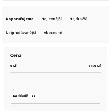
Ř
a
Doporučujeme
Nejlevnější
Nejdražší
z
e
Nejprodávanější
Abecedně
n
í
p
Cena
r
o
0
Kč
1890
Kč
d
u
k
t
Na skladě
12
ů