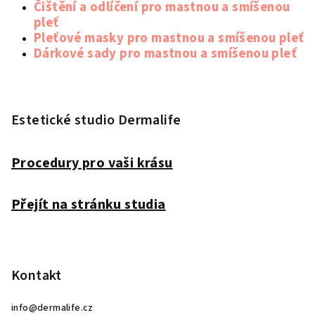
Čištění a odlíčení pro mastnou a smíšenou
pleť
Pleťové masky pro mastnou a smíšenou pleť
Dárkové sady pro mastnou a smíšenou pleť
Z
á
p
Estetické studio Dermalife
a
t
Procedury pro vaši krásu
í
Přejít na stránku studia
Kontakt
info
@
dermalife.cz