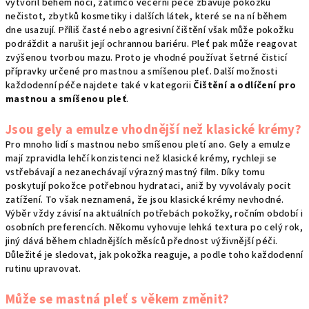
vytvořil během noci, zatímco večerní péče zbavuje pokožku
nečistot, zbytků kosmetiky i dalších látek, které se na ní během
dne usazují. Příliš časté nebo agresivní čištění však může pokožku
podráždit a narušit její ochrannou bariéru. Pleť pak může reagovat
zvýšenou tvorbou mazu. Proto je vhodné používat šetrné čisticí
přípravky určené pro mastnou a smíšenou pleť. Další možnosti
každodenní péče najdete také v kategorii
Čištění a odlíčení pro
mastnou a smíšenou pleť
.
Jsou gely a emulze vhodnější než klasické krémy?
Pro mnoho lidí s mastnou nebo smíšenou pletí ano. Gely a emulze
mají zpravidla lehčí konzistenci než klasické krémy, rychleji se
vstřebávají a nezanechávají výrazný mastný film. Díky tomu
poskytují pokožce potřebnou hydrataci, aniž by vyvolávaly pocit
zatížení. To však neznamená, že jsou klasické krémy nevhodné.
Výběr vždy závisí na aktuálních potřebách pokožky, ročním období i
osobních preferencích. Někomu vyhovuje lehká textura po celý rok,
jiný dává během chladnějších měsíců přednost výživnější péči.
Důležité je sledovat, jak pokožka reaguje, a podle toho každodenní
rutinu upravovat.
Může se mastná pleť s věkem změnit?