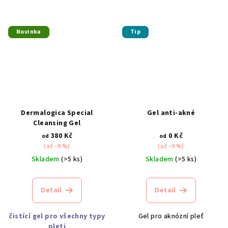
Novinka
Tip
Dermalogica Special
Gel anti-akné
Cleansing Gel
380 Kč
0 Kč
od
od
(až –9 %)
(až –9 %)
Skladem
(>5 ks)
Skladem
(>5 ks)
Detail
Detail
čistící gel pro všechny typy
Gel pro aknózní pleť
pleti