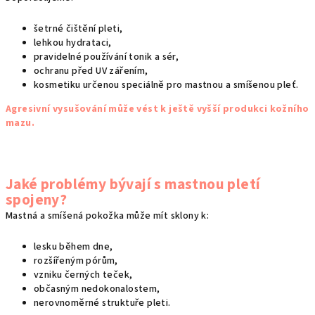
p
i
šetrné čištění pleti,
s
lehkou hydrataci,
u
pravidelné používání tonik a sér,
ochranu před UV zářením,
kosmetiku určenou speciálně pro mastnou a smíšenou pleť.
Agresivní vysušování může vést k ještě vyšší produkci kožního
mazu.
Jaké problémy bývají s mastnou pletí
spojeny?
Mastná a smíšená pokožka může mít sklony k:
lesku během dne,
rozšířeným pórům,
vzniku černých teček,
občasným nedokonalostem,
nerovnoměrné struktuře pleti.