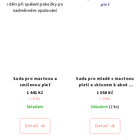
i děti při spálení pokožky po
pleť
nadměrném opalování
Sada pro mastnou a
Sada pro mladé s mastnou
smíšenou pleť
pletí a sklonem k akné –
varianta 1
1 441 Kč
1 558 Kč
(–9 %)
(–9 %)
Skladem
Skladem
(2 ks)
Detail
Detail