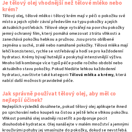
Je tělový olej vhodnější než tělové mléko nebo
krém?
Tělový olej, tělové mléko i tělový krém mají v péči o pokožku své
místo a jejich výběr závisí především na typu pokožky a jejích
aktuálních potřebách. Tělové oleje vytvářejí na povrchu pokožky
jemný ochranný film, který pomáhá omezovat ztrátu vlhkosti a
zanechává pokožku hebkou a pružnou. Jsou proto oblíbené
zejména u suché, zralé nebo namáhané pokožky. Tělová mléka mají
lehčí konzistenci, rychle se vstřebávají a hodí se pro každodenní
hydrataci. Krémy bývají hutnější a poskytují intenzivnější výživu.
Mnoho lidí kombinuje více typů péče podle ročního období nebo
aktuálního stavu pokožky. Pokud hledáte lehkou každodenní
hydrataci, navštivte také kategorii
Tělová mléka a krémy
, která
nabízí další možnosti pravidelné péče.
Jak správně používat tělový olej, aby měl co
nejlepší účinek?
Nejlepších výsledků dosáhnete, pokud tělový olej aplikujete ihned
po sprchování nebo koupeli na čistou a ještě lehce vlhkou pokožku.
Vlhkost pomáhá olej snadněji rozetřít a podporuje pocit
dlouhodobé hydratace. Olej nanášejte v malém množství a jemnými
krouživými pohyby jej vmasírujte do pokožky, dokud se nevstřebá.