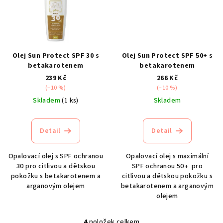
Olej Sun Protect SPF 30 s
Olej Sun Protect SPF 50+ s
betakarotenem
betakarotenem
239 Kč
266 Kč
(–10 %)
(–10 %)
Skladem
(1 ks)
Skladem
Detail
Detail
Opalovací olej s SPF ochranou
Opalovací olej s maximální
30 pro citlivou a dětskou
SPF ochranou 50+ pro
pokožku s betakarotenem a
citlivou a dětskou pokožku s
arganovým olejem
betakarotenem a arganovým
olejem
4
položek celkem