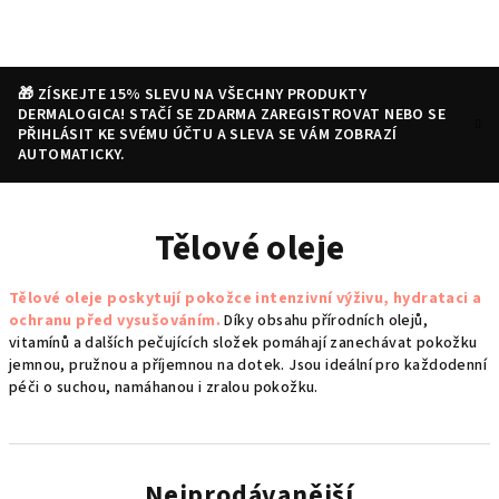
Přejít
na
obsah
🎁 ZÍSKEJTE 15% SLEVU NA VŠECHNY PRODUKTY
DERMALOGICA! STAČÍ SE ZDARMA ZAREGISTROVAT NEBO SE
PŘIHLÁSIT KE SVÉMU ÚČTU A SLEVA SE VÁM ZOBRAZÍ
AUTOMATICKY.
Nákupní
Hledat
Přihlášení
Tělové oleje
košík
Tělové oleje poskytují pokožce intenzivní výživu, hydrataci a
ochranu před vysušováním.
Díky obsahu přírodních olejů,
vitamínů a dalších pečujících složek pomáhají zanechávat pokožku
jemnou, pružnou a příjemnou na dotek. Jsou ideální pro každodenní
péči o suchou, namáhanou i zralou pokožku.
Nejprodávanější