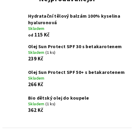
Hydratační tělový balzám 100% kyselina
hyaluronová
Skladem
115 Kč
od
Olej Sun Protect SPF 30 s betakarotenem
Skladem
(1 ks)
239 Kč
Olej Sun Protect SPF 50+ s betakarotenem
Skladem
266 Kč
Bio dětský olej do koupele
Skladem
(1 ks)
362 Kč