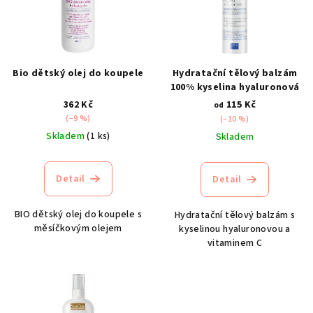
i
s
p
r
Bio dětský olej do koupele
Hydratační tělový balzám
o
100% kyselina hyaluronová
d
362 Kč
115 Kč
od
(–9 %)
(–10 %)
u
Skladem
(1 ks)
Skladem
k
t
Detail
Detail
ů
BIO dětský olej do koupele s
Hydratační tělový balzám s
měsíčkovým olejem
kyselinou hyaluronovou a
vitaminem C