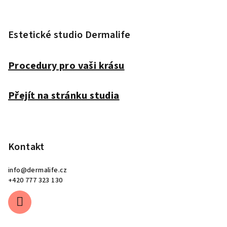
Z
á
p
Estetické studio Dermalife
a
t
Procedury pro vaši krásu
í
Přejít na stránku studia
Kontakt
info
@
dermalife.cz
+420 777 323 130