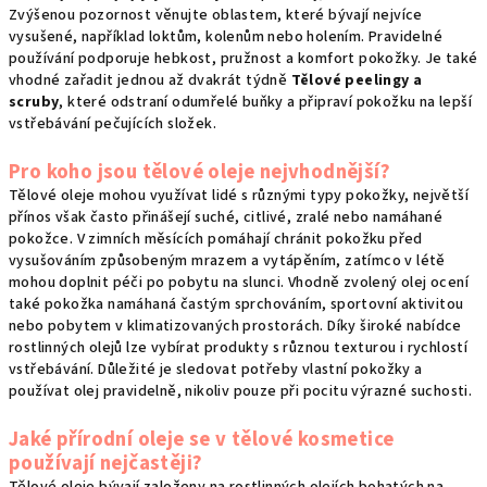
Zvýšenou pozornost věnujte oblastem, které bývají nejvíce
vysušené, například loktům, kolenům nebo holením. Pravidelné
používání podporuje hebkost, pružnost a komfort pokožky. Je také
vhodné zařadit jednou až dvakrát týdně
Tělové peelingy a
scruby
, které odstraní odumřelé buňky a připraví pokožku na lepší
vstřebávání pečujících složek.
Pro koho jsou tělové oleje nejvhodnější?
Tělové oleje mohou využívat lidé s různými typy pokožky, největší
přínos však často přinášejí suché, citlivé, zralé nebo namáhané
pokožce. V zimních měsících pomáhají chránit pokožku před
vysušováním způsobeným mrazem a vytápěním, zatímco v létě
mohou doplnit péči po pobytu na slunci. Vhodně zvolený olej ocení
také pokožka namáhaná častým sprchováním, sportovní aktivitou
nebo pobytem v klimatizovaných prostorách. Díky široké nabídce
rostlinných olejů lze vybírat produkty s různou texturou i rychlostí
vstřebávání. Důležité je sledovat potřeby vlastní pokožky a
používat olej pravidelně, nikoliv pouze při pocitu výrazné suchosti.
Jaké přírodní oleje se v tělové kosmetice
používají nejčastěji?