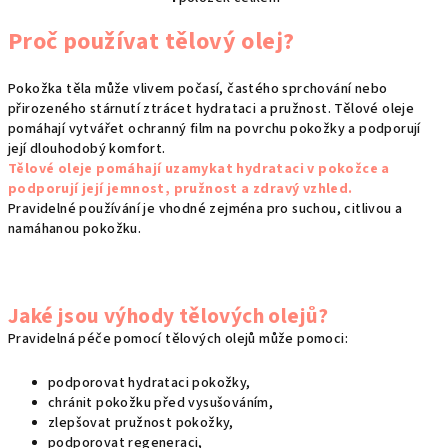
O
v
Proč používat tělový olej?
l
á
Pokožka těla může vlivem počasí, častého sprchování nebo
d
přirozeného stárnutí ztrácet hydrataci a pružnost. Tělové oleje
a
pomáhají vytvářet ochranný film na povrchu pokožky a podporují
c
její dlouhodobý komfort.
í
Tělové oleje pomáhají uzamykat hydrataci v pokožce a
p
podporují její jemnost, pružnost a zdravý vzhled.
Pravidelné používání je vhodné zejména pro suchou, citlivou a
r
namáhanou pokožku.
v
k
y
v
Jaké jsou výhody tělových olejů?
ý
Pravidelná péče pomocí tělových olejů může pomoci:
p
i
podporovat hydrataci pokožky,
s
chránit pokožku před vysušováním,
u
zlepšovat pružnost pokožky,
podporovat regeneraci,