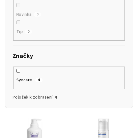
Novinka
0
Tip
0
Značky
Syncare
4
Položek k zobrazení:
4
V
ý
p