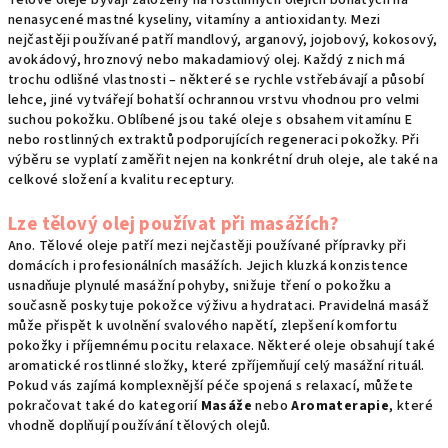
Tělové oleje bývají založeny na rostlinných olejích bohatých na
nenasycené mastné kyseliny, vitamíny a antioxidanty. Mezi
nejčastěji používané patří mandlový, arganový, jojobový, kokosový,
avokádový, hroznový nebo makadamiový olej. Každý z nich má
trochu odlišné vlastnosti – některé se rychle vstřebávají a působí
lehce, jiné vytvářejí bohatší ochrannou vrstvu vhodnou pro velmi
suchou pokožku. Oblíbené jsou také oleje s obsahem vitamínu E
nebo rostlinných extraktů podporujících regeneraci pokožky. Při
výběru se vyplatí zaměřit nejen na konkrétní druh oleje, ale také na
celkové složení a kvalitu receptury.
Lze tělový olej používat při masážích?
Ano. Tělové oleje patří mezi nejčastěji používané přípravky při
domácích i profesionálních masážích. Jejich kluzká konzistence
usnadňuje plynulé masážní pohyby, snižuje tření o pokožku a
současně poskytuje pokožce výživu a hydrataci. Pravidelná masáž
může přispět k uvolnění svalového napětí, zlepšení komfortu
pokožky i příjemnému pocitu relaxace. Některé oleje obsahují také
aromatické rostlinné složky, které zpříjemňují celý masážní rituál.
Pokud vás zajímá komplexnější péče spojená s relaxací, můžete
pokračovat také do kategorií
Masáže
nebo
Aromaterapie
, které
vhodně doplňují používání tělových olejů.