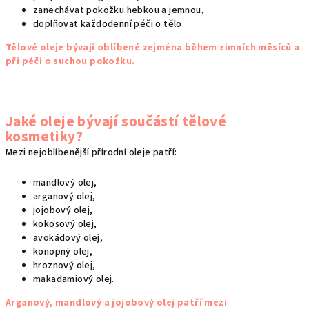
zanechávat pokožku hebkou a jemnou,
doplňovat každodenní péči o tělo.
Tělové oleje bývají oblíbené zejména během zimních měsíců a
při péči o suchou pokožku.
Jaké oleje bývají součástí tělové
kosmetiky?
Mezi nejoblíbenější přírodní oleje patří:
mandlový olej,
arganový olej,
jojobový olej,
kokosový olej,
avokádový olej,
konopný olej,
hroznový olej,
makadamiový olej.
Arganový, mandlový a jojobový olej patří mezi