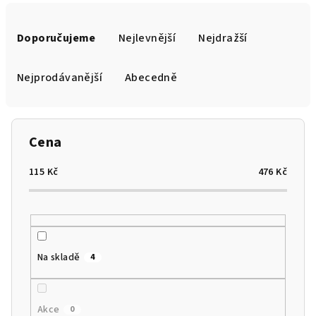
Ř
a
Doporučujeme
Nejlevnější
Nejdražší
z
e
Nejprodávanější
Abecedně
n
í
p
Cena
r
o
115
Kč
476
Kč
d
u
k
t
Na skladě
4
ů
Akce
0