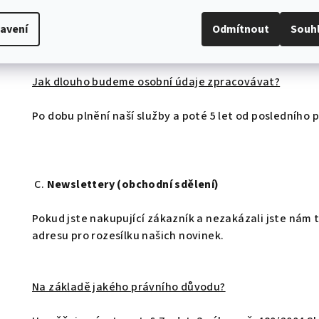
GDPR – plnění naší právní povinnosti.
avení
Odmítnout
Souh
Jak dlouho budeme osobní údaje zpracovávat?
Po dobu plnění naší služby a poté 5 let od posledního
C.
Newslettery (obchodní sdělení)
Pokud jste nakupující zákazník a nezakázali jste nám 
adresu pro rozesílku našich novinek.
Na základě jakého právního důvodu?