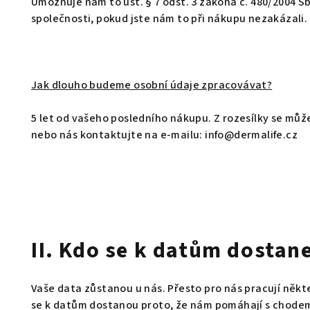
Umožňuje nám to ust. § 7 odst. 3 zákona č. 480/2004 S
společnosti, pokud jste nám to při nákupu nezakázali.
Jak dlouho budeme osobní údaje zpracovávat?
5 let od vašeho posledního nákupu. Z rozesílky se můž
nebo nás kontaktujte na e-mailu: info@dermalife.cz
II. Kdo se k datům dostan
Vaše data zůstanou u nás. Přesto pro nás pracují někt
se k datům dostanou proto, že nám pomáhají s chodem