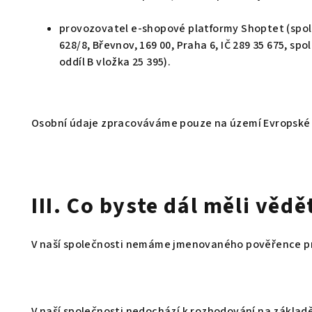
provozovatel e-shopové platformy Shoptet (spol
628/8, Břevnov, 169 00, Praha 6, IČ 289 35 675, s
oddíl B vložka 25 395).
Osobní údaje zpracováváme pouze na území Evropské 
III. Co byste dál měli vědě
V naší společnosti nemáme jmenovaného pověřence pr
V naší společnosti nedochází k rozhodování na základě