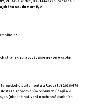
02, Žlutava 76 361
, IČO
14428750
, zapsaná v
rajského soudu v Brně,
e -
rmalife.cz
vých stránek zpracováváme některé osobní
 Evropského parlamentu a Rady (EU) 2016/679
islosti se zpracováním osobních údajů a o
46/ES (obecné nařízení o ochraně osobních