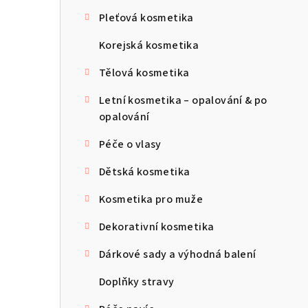
s
Pleťová kosmetika
t
Korejská kosmetika
r
Tělová kosmetika
a
Letní kosmetika – opalování & po
n
opalování
n
Péče o vlasy
í
Dětská kosmetika
p
Kosmetika pro muže
a
Dekorativní kosmetika
n
Dárkové sady a výhodná balení
e
Doplňky stravy
l