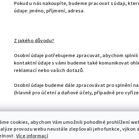
Pokud u nás nakoupíte, budeme pracovat s údaji, které
údaje: jméno, příjmení, adresa.
Z jakého důvodu?
Osobní údaje potřebujeme zpracovat, abychom splnili 
kontaktní údaje s vámi budeme také komunikovat ohle
reklamací nebo vašich dotazů.
Osobní údaje budeme dále zpracovávat pro splnění na
(hlavně pro účetní a daňové účely, případně pro vyřízen
áme cookies, abychom Vám umožnili pohodlné prohlížení we
Na základě jakého právního důvodu osobní údaje zpr
nalýze provozu webu neustále zlepšovali jeho funkce, výkon 
elnost.
Více informací
Jedná se o zpracování na základě čl. 6 odst. 1 písm. b) 