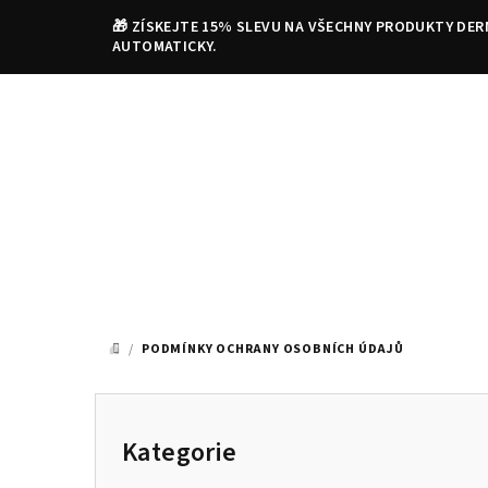
Přejít
🎁 ZÍSKEJTE 15% SLEVU NA VŠECHNY PRODUKTY DER
na
AUTOMATICKY.
obsah
/
PODMÍNKY OCHRANY OSOBNÍCH ÚDAJŮ
DOMŮ
P
o
Kategorie
Přeskočit
kategorie