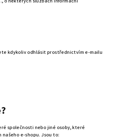
b., o některých službách informační
ete kdykoliv odhlásit prostřednictvím e-mailu
e?
eré společnosti nebo jiné osoby, které
 našeho e-shopu. Jsou to: