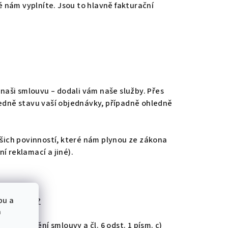
 nám vyplníte. Jsou to hlavně fakturační
naši smlouvu – dodali vám naše služby. Přes
dně stavu vaší objednávky, případně ohledně
šich povinností, které nám plynou ze zákona
í reklamací a jiné).
bu a
acováváme?
a
GDPR – plnění smlouvy a čl. 6 odst. 1 písm. c)