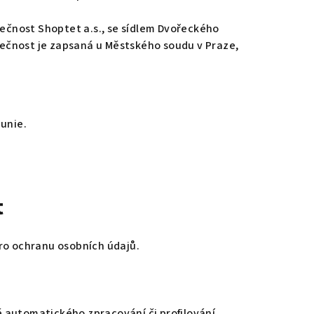
ečnost Shoptet a.s., se sídlem Dvořeckého
polečnost je zapsaná u Městského soudu v Praze,
unie.
t
o ochranu osobních údajů.
 automatického zpracování či profilování.