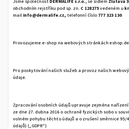
Jsme společnost
DERMALIFE s.r.o.
, se sídlem
Žlutava 3
obchodním rejstříku pod sp. zn.
C 128275
vedeném u
k
mail
info@dermalife.cz,
telefonní číslo
777 323 130
Provozujeme e-shop na webových stránkách eshop.de
Pro poskytování našich služeb a provoz našich webo
údaje.
Zpracování osobních údajů upravuje zejména nařízení
ze dne 27. dubna 2016 o ochraně fyzických sobo v souv
volném pohybu těchto údajů a o zrušení směrnice 95/
údajů) („GDPR“)