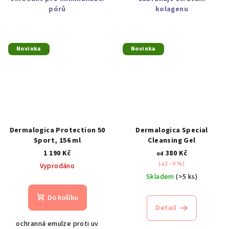
pórů
kolagenu
Novinka
Novinka
Dermalogica Protection 50
Dermalogica Special
Sport, 156 ml
Cleansing Gel
1 190 Kč
380 Kč
od
(až –9 %)
Vyprodáno
Skladem
(>5 ks)
Do košíku
Detail
ochranná emulze proti uv