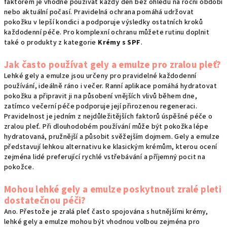
faktorem je vhodné používat každý den bez ohledu na roční období
nebo aktuální počasí. Pravidelná ochrana pomáhá udržovat
pokožku v lepší kondici a podporuje výsledky ostatních kroků
každodenní péče. Pro komplexní ochranu můžete rutinu doplnit
také o produkty z kategorie
Krémy s SPF
.
Jak často používat gely a emulze pro zralou pleť?
Lehké gely a emulze jsou určeny pro pravidelné každodenní
používání, ideálně ráno i večer. Ranní aplikace pomáhá hydratovat
pokožku a připravit ji na působení vnějších vlivů během dne,
zatímco večerní péče podporuje její přirozenou regeneraci.
Pravidelnost je jedním z nejdůležitějších faktorů úspěšné péče o
zralou pleť. Při dlouhodobém používání může být pokožka lépe
hydratovaná, pružnější a působit svěžejším dojmem. Gely a emulze
představují lehkou alternativu ke klasickým krémům, kterou ocení
zejména lidé preferující rychlé vstřebávání a příjemný pocit na
pokožce.
Mohou lehké gely a emulze poskytnout zralé pleti
dostatečnou péči?
Ano. Přestože je zralá pleť často spojována s hutnějšími krémy,
lehké gely a emulze mohou být vhodnou volbou zejména pro