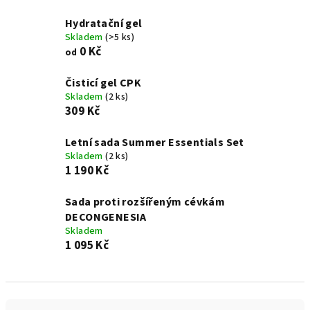
Hydratační gel
Skladem
(>5 ks)
0 Kč
od
Čisticí gel CPK
Skladem
(2 ks)
309 Kč
Letní sada Summer Essentials Set
Skladem
(2 ks)
1 190 Kč
Sada proti rozšířeným cévkám
DECONGENESIA
Skladem
1 095 Kč