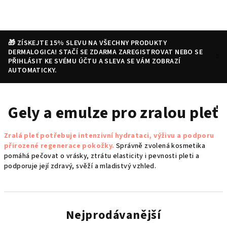
Přejít
na
obsah
🎁 ZÍSKEJTE 15% SLEVU NA VŠECHNY PRODUKTY
DERMALOGICA! STAČÍ SE ZDARMA ZAREGISTROVAT NEBO SE
PŘIHLÁSIT KE SVÉMU ÚČTU A SLEVA SE VÁM ZOBRAZÍ
AUTOMATICKY.
Nákupní
Hledat
Přihlášení
Gely a emulze pro zralou pleť
košík
Zralá pleť potřebuje intenzivní hydrataci, výživu a podporu
přirozené regenerace pokožky.
Správně zvolená kosmetika
pomáhá pečovat o vrásky, ztrátu elasticity i pevnosti pleti a
podporuje její zdravý, svěží a mladistvý vzhled.
Nejprodávanější