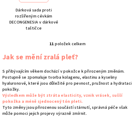
Dárková sada proti
rozšířeným cévkám
DECONGENESIA v dárkové
taštičce
11
položek celkem
O
v
Jak se mění zralá pleť?
l
á
S přibývajícím věkem dochází v pokožce k přirozeným změnám.
d
Postupně se zpomaluje tvorba kolagenu, elastinu a kyseliny
a
hyaluronové, které jsou důležité pro pevnost, pružnost a hydrataci
c
pokožky.
í
Výsledkem může být ztráta elasticity, vznik vrásek, sušší
p
pokožka a méně sjednocený tón pleti.
Tyto změny jsou přirozenou součástí stárnutí, správná péče však
r
může pomoci jejich projevy výrazně zmírnit.
v
k
y