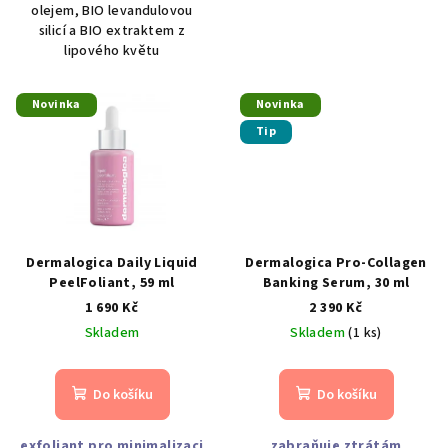
olejem, BIO levandulovou
silicí a BIO extraktem z
lipového květu
Novinka
Novinka
Tip
Dermalogica Daily Liquid
Dermalogica Pro-Collagen
PeelFoliant, 59 ml
Banking Serum, 30 ml
1 690 Kč
2 390 Kč
Skladem
Skladem
(1 ks)
Do košíku
Do košíku
exfoliant pro minimalizaci
zabraňuje ztrátám