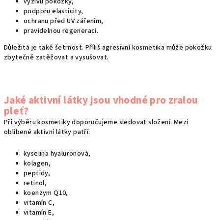
výživu pokožky,
podporu elasticity,
ochranu před UV zářením,
pravidelnou regeneraci.
Důležitá je také šetrnost. Příliš agresivní kosmetika může pokožku
zbytečně zatěžovat a vysušovat.
Jaké aktivní látky jsou vhodné pro zralou
pleť?
Při výběru kosmetiky doporučujeme sledovat složení. Mezi
oblíbené aktivní látky patří:
kyselina hyaluronová,
kolagen,
peptidy,
retinol,
koenzym Q10,
vitamín C,
vitamín E,