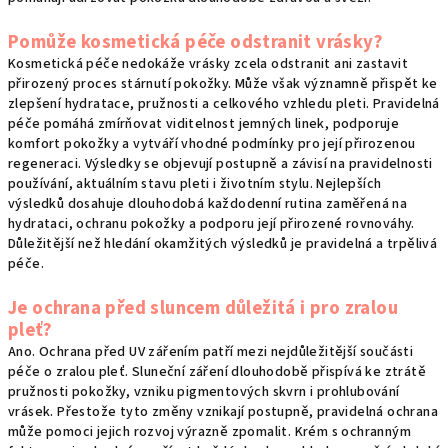
Pomůže kosmetická péče odstranit vrásky?
Kosmetická péče nedokáže vrásky zcela odstranit ani zastavit
přirozený proces stárnutí pokožky. Může však významně přispět ke
zlepšení hydratace, pružnosti a celkového vzhledu pleti. Pravidelná
péče pomáhá zmírňovat viditelnost jemných linek, podporuje
komfort pokožky a vytváří vhodné podmínky pro její přirozenou
regeneraci. Výsledky se objevují postupně a závisí na pravidelnosti
používání, aktuálním stavu pleti i životním stylu. Nejlepších
výsledků dosahuje dlouhodobá každodenní rutina zaměřená na
hydrataci, ochranu pokožky a podporu její přirozené rovnováhy.
Důležitější než hledání okamžitých výsledků je pravidelná a trpělivá
péče.
Je ochrana před sluncem důležitá i pro zralou
pleť?
Ano. Ochrana před UV zářením patří mezi nejdůležitější součásti
péče o zralou pleť. Sluneční záření dlouhodobě přispívá ke ztrátě
pružnosti pokožky, vzniku pigmentových skvrn i prohlubování
vrásek. Přestože tyto změny vznikají postupně, pravidelná ochrana
může pomoci jejich rozvoj výrazně zpomalit. Krém s ochranným