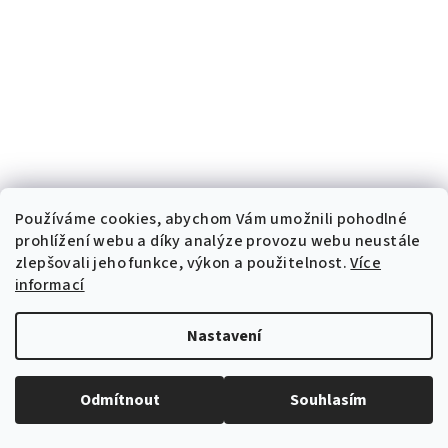
Používáme cookies, abychom Vám umožnili pohodlné
prohlížení webu a díky analýze provozu webu neustále
zlepšovali jeho funkce, výkon a použitelnost.
Více
informací
Nastavení
Odmítnout
Souhlasím
Copyright 2026
Dermalife
. Všechna práva vyhrazena.
Vytvořil Shoptet