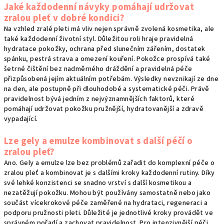
Jaké každodenní návyky pomáhají udržovat
zralou pleť v dobré kondici?
Na vzhled zralé pleti má vliv nejen správně zvolená kosmetika, ale
také každodenní životní styl. Důležitou roli hraje pravidelná
hydratace pokožky, ochrana před slunečním zářením, dostatek
spánku, pestrá strava a omezení kouření. Pokožce prospívá také
šetrné čištění bez nadměrného dráždění a pravidelná péče
přizpůsobená jejím aktuálním potřebám. Výsledky nevznikají ze dne
na den, ale postupně při dlouhodobé a systematické péči. Právě
pravidelnost bývá jedním z nejvýznamnějších faktorů, které
pomáhají udržovat pokožku pružnější, hydratovanější a zdravě
vypadající.
Lze gely a emulze kombinovat s další péčí o
zralou pleť?
Ano. Gely a emulze lze bez problémů zařadit do komplexní péče o
zralou pleť a kombinovat je s dalšími kroky každodenní rutiny. Díky
své lehké konzistenci se snadno vrství s další kosmetikou a
nezatěžují pokožku. Mohou být používány samostatně nebo jako
součást vícekrokové péče zaměřené na hydrataci, regeneraci a
podporu pružnosti pleti. Důležité je jednotlivé kroky provádět ve
správném pořadí a zachovat pravidelnost. Pro intenzivnější péči