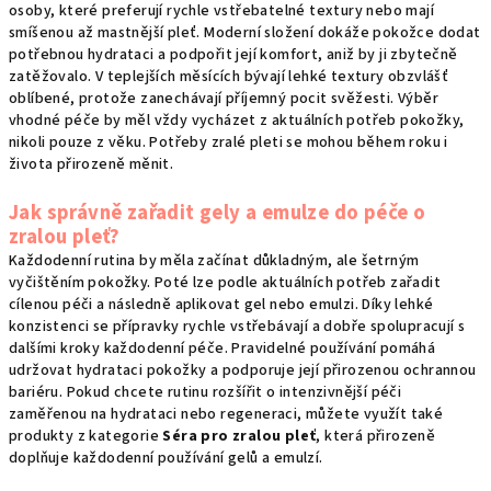
osoby, které preferují rychle vstřebatelné textury nebo mají
smíšenou až mastnější pleť. Moderní složení dokáže pokožce dodat
potřebnou hydrataci a podpořit její komfort, aniž by ji zbytečně
zatěžovalo. V teplejších měsících bývají lehké textury obzvlášť
oblíbené, protože zanechávají příjemný pocit svěžesti. Výběr
vhodné péče by měl vždy vycházet z aktuálních potřeb pokožky,
nikoli pouze z věku. Potřeby zralé pleti se mohou během roku i
života přirozeně měnit.
Jak správně zařadit gely a emulze do péče o
zralou pleť?
Každodenní rutina by měla začínat důkladným, ale šetrným
vyčištěním pokožky. Poté lze podle aktuálních potřeb zařadit
cílenou péči a následně aplikovat gel nebo emulzi. Díky lehké
konzistenci se přípravky rychle vstřebávají a dobře spolupracují s
dalšími kroky každodenní péče. Pravidelné používání pomáhá
udržovat hydrataci pokožky a podporuje její přirozenou ochrannou
bariéru. Pokud chcete rutinu rozšířit o intenzivnější péči
zaměřenou na hydrataci nebo regeneraci, můžete využít také
produkty z kategorie
Séra pro zralou pleť
, která přirozeně
doplňuje každodenní používání gelů a emulzí.