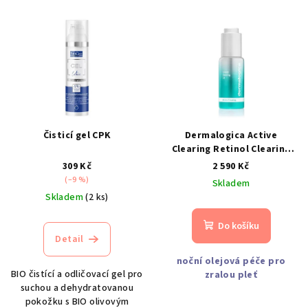
V
ý
p
i
s
p
r
Čisticí gel CPK
Dermalogica Active
o
Clearing Retinol Clearing
Oil, 30 ml
d
309 Kč
2 590 Kč
(–9 %)
Skladem
u
Skladem
(2 ks)
k
t
Do košíku
Detail
ů
noční olejová péče pro
BIO čistící a odličovací gel pro
zralou pleť
suchou a dehydratovanou
pokožku s BIO olivovým