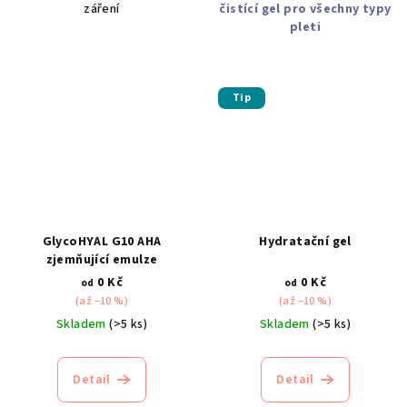
záření
čistící gel pro všechny typy
pleti
Tip
GlycoHYAL G10 AHA
Hydratační gel
zjemňující emulze
0 Kč
0 Kč
od
od
(až –10 %)
(až –10 %)
Skladem
(>5 ks)
Skladem
(>5 ks)
Detail
Detail