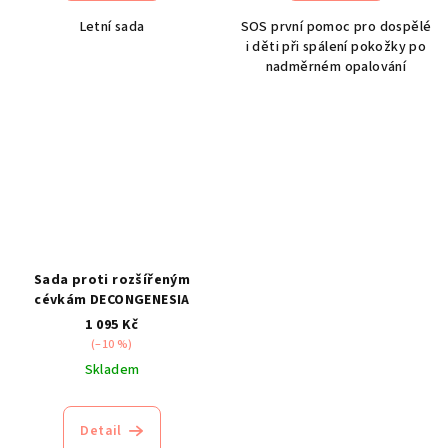
Letní sada
SOS první pomoc pro dospělé
i děti při spálení pokožky po
nadměrném opalování
Sada proti rozšířeným
cévkám DECONGENESIA
1 095 Kč
(–10 %)
Skladem
Detail