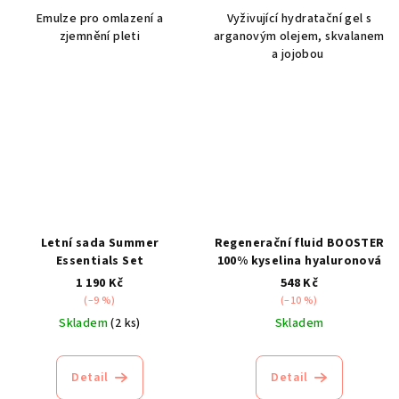
Emulze pro omlazení a
Vyživující hydratační gel s
zjemnění pleti
arganovým olejem, skvalanem
a jojobou
Letní sada Summer
Regenerační fluid BOOSTER
Essentials Set
100% kyselina hyaluronová
1 190 Kč
548 Kč
(–9 %)
(–10 %)
Skladem
(2 ks)
Skladem
Detail
Detail