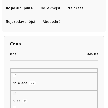
Ř
a
Doporučujeme
Nejlevnější
Nejdražší
z
e
Nejprodávanější
Abecedně
n
í
p
Cena
r
o
0
Kč
2590
Kč
d
u
k
t
Na skladě
10
ů
Akce
0