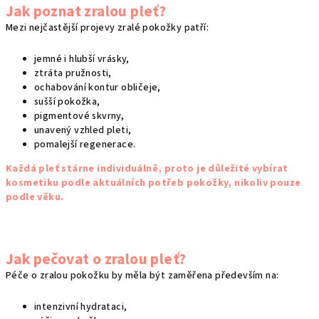
v
Jak poznat zralou pleť?
ý
Mezi nejčastější projevy zralé pokožky patří:
p
i
jemné i hlubší vrásky,
s
ztráta pružnosti,
u
ochabování kontur obličeje,
sušší pokožka,
pigmentové skvrny,
unavený vzhled pleti,
pomalejší regenerace.
Každá pleť stárne individuálně, proto je důležité vybírat
kosmetiku podle aktuálních potřeb pokožky, nikoliv pouze
podle věku.
Jak pečovat o zralou pleť?
Péče o zralou pokožku by měla být zaměřena především na:
intenzivní hydrataci,