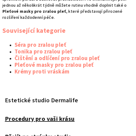
jednou až několikrát týdně můžete rutinu vhodně doplnit také o
Pleťové masky pro zralou pleť
, které představují přirozené
rozšíření každodenní péče.
Související kategorie
Séra pro zralou pleť
Tonika pro zralou pleť
Čištění a odlíčení pro zralou pleť
Pleťové masky pro zralou pleť
Krémy proti vráskám
Z
á
p
Estetické studio Dermalife
a
t
Procedury pro vaši krásu
í