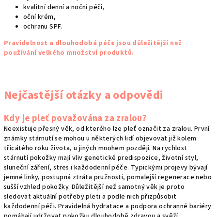
kvalitní denní a noční péči,
oční krém,
ochranu SPF.
Pravidelnost a dlouhodobá péče jsou důležitější než
používání velkého množství produktů.
Nejčastější otázky a odpovědi
Kdy je pleť považována za zralou?
Neexistuje přesný věk, od kterého lze pleť označit za zralou. První
známky stárnutí se mohou u některých lidí objevovat již kolem
třicátého roku života, u jiných mnohem později. Na rychlost
stárnutí pokožky mají vliv genetické predispozice, životní styl,
sluneční záření, stres i každodenní péče. Typickými projevy bývají
jemné linky, postupná ztráta pružnosti, pomalejší regenerace nebo
sušší vzhled pokožky. Důležitější než samotný věk je proto
sledovat aktuální potřeby pleti a podle nich přizpůsobit
každodenní péči. Pravidelná hydratace a podpora ochranné bariéry
pomáhají udržovat pokožku dlouhodobě zdravou a svěží.