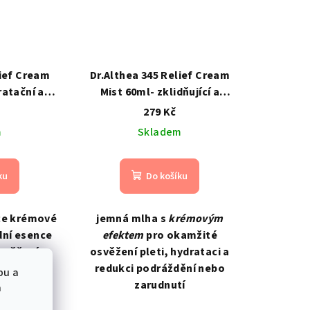
lief Cream
Dr.Althea 345 Relief Cream
ratační a
Mist 60ml- zklidňující a
mová mlha
hydratační krémová pleťová
279 Kč
mlha
m
Skladem
ku
Do košíku
ce krémové
jemná mlha s
krémovým
dní esence
efektem
pro okamžité
svěžení,
osvěžení pleti, hydrataci a
rataci a
redukci podráždění nebo
bu a
 dne bez
zarudnutí
a
ocitu