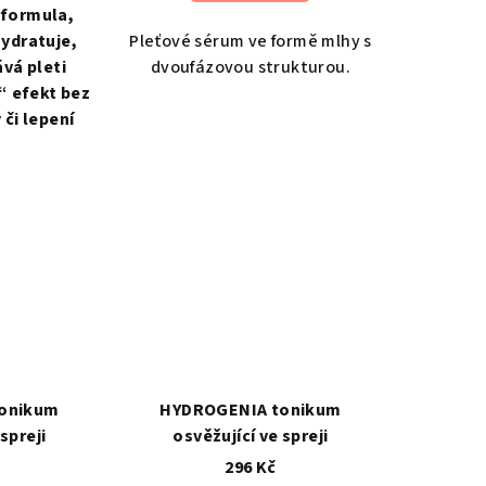
 formula,
ydratuje,
Pleťové sérum ve formě mlhy s
vá pleti
dvoufázovou strukturou.
“ efekt bez
či lepení
onikum
HYDROGENIA tonikum
spreji
osvěžující ve spreji
296 Kč