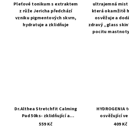
Pleťové tonikum s extraktem
ultrajemná mist
z růže Jericha předchází
která okamžitě h
vzniku pigmentových skvrn,
osvěžuje a dodá
hydratuje a zklidňuje
zdravý „glass skin
pocitu mastnoty 
Dr.Althea Stretchfit Calming
HYDROGENIA t
Pad 50ks- zklidňující a
osvěžující ve 
hydratační tonerové
559 Kč
409 Kč