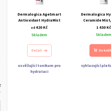
s
r
p
o
Dermalogica AgeSmart
Dermalogica Hy
r
Antioxidant HydraMist
Ceramide Mist,
d
420 Kč
1 430 K
od
o
u
Sklade
Skladem
d
k
u
t
Detail
Do koší
k
ů
osvěžující tonikum pro
vyhlazující ple
t
hydrataci
ů
č