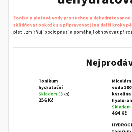
Tonika a pleťové vody pro suchou a dehydratovanou 
zklidňovat pokožku a připravovat ji na další kroky pé
pleti, zmírňují pocit pnutí a pomáhají obnovovat při
Nejprodáv
Tonikum
Micelární
hydratační
voda 10
Skladem
(3 ks)
kyselina
256 Kč
hyaluro
Skladem
494 Kč
HYDROG
tonikum