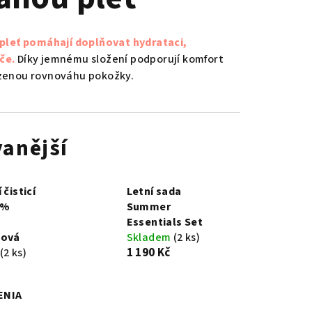
pleť pomáhají doplňovat hydrataci,
če.
Díky jemnému složení podporují komfort
rozenou rovnováhu pokožky.
anější
 čisticí
Letní sada
0%
Summer
Essentials Set
nová
Skladem
(2 ks)
1 190 Kč
(2 ks)
ENIA