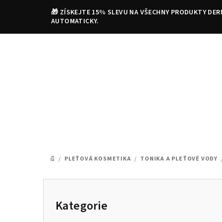
Přejít
🎁 ZÍSKEJTE 15% SLEVU NA VŠECHNY PRODUKTY DER
na
AUTOMATICKY.
obsah
/
PLEŤOVÁ KOSMETIKA
/
TONIKA A PLEŤOVÉ VODY
DOMŮ
P
o
Kategorie
Přeskočit
kategorie