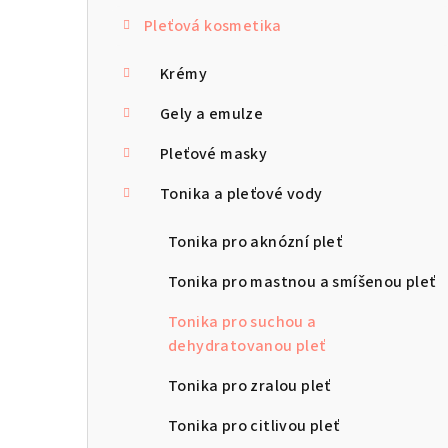
s
Pleťová kosmetika
t
r
Krémy
a
Gely a emulze
n
Pleťové masky
n
Tonika a pleťové vody
í
Tonika pro aknózní pleť
p
Tonika pro mastnou a smíšenou pleť
a
Tonika pro suchou a
n
dehydratovanou pleť
e
Tonika pro zralou pleť
l
Tonika pro citlivou pleť