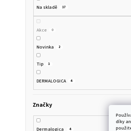
Na skladě
17
Akce
0
Novinka
2
Tip
1
DERMALOGICA
4
Značky
Použív
díky a
použit
Dermalogica
4