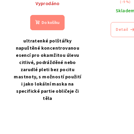
polštářky
(–9 %)
Vyprodáno
Sklade
Do košíku
Detail
ultratenké polštářky
napuštěné koncentrovanou
esencí pro okamžitou úlevu
citlivé, podrážděné nebo
zarudlé pleti bez pocitu
mastnoty, s možností použití
i jako lokální maska na
specifické partie obličeje či
těla