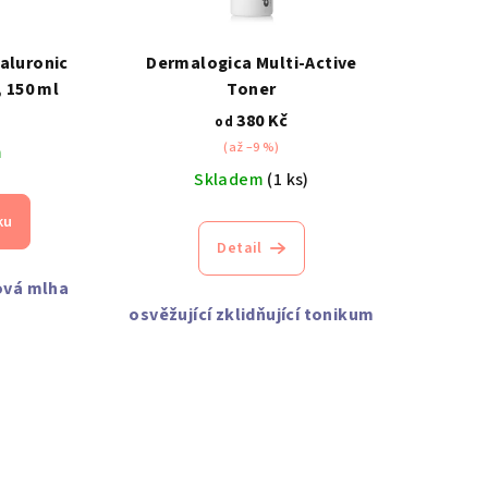
aluronic
Dermalogica Multi-Active
 150 ml
Toner
č
380 Kč
od
(až –9 %)
m
Skladem
(1 ks)
ku
Detail
ťová mlha
osvěžující zklidňující tonikum