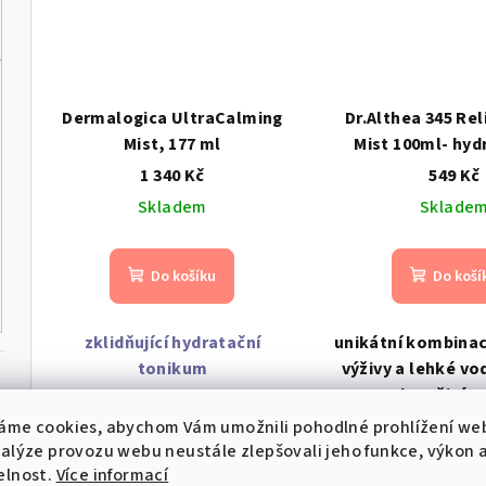
Dermalogica UltraCalming
Dr.Althea 345 Re
Mist, 177 ml
Mist 100ml- hyd
zklidňující kré
1 340 Kč
549 Kč
Skladem
Sklade
Do košíku
Do koší
zklidňující hydratační
unikátní kombina
tonikum
výživy a lehké vo
pro okamžité o
hloubkovou hyd
áme cookies, abychom Vám umožnili pohodlné prohlížení we
komfort během
nalýze provozu webu neustále zlepšovali jeho funkce, výkon 
mastného p
elnost.
Více informací