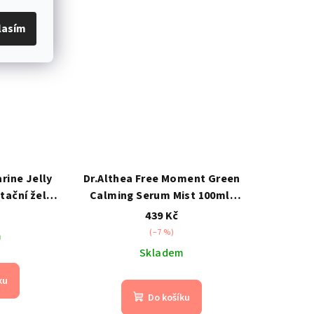
lasím
rine Jelly
Dr.Althea Free Moment Green
tační želé
Calming Serum Mist 100ml-
 s PDRN a
Zklidňující pleťová mlha
439 Kč
u vodou
(–7 %)
m
Skladem
ku
Do košíku