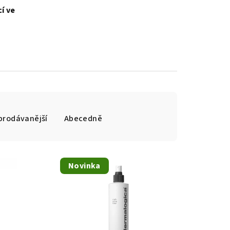
í ve
prodávanější
Abecedně
Novinka