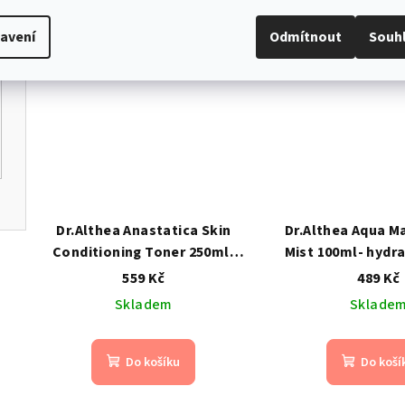
avení
Odmítnout
Souh
Dr.Althea Anastatica Skin
Dr.Althea Aqua Ma
Conditioning Toner 250ml-
Mist 100ml- hydra
Revitalizační tonikum s
mlha na obličej
559 Kč
489 Kč
extraktem z růže z Jericha
hlubokomořsko
Skladem
Sklade
Do košíku
Do koší