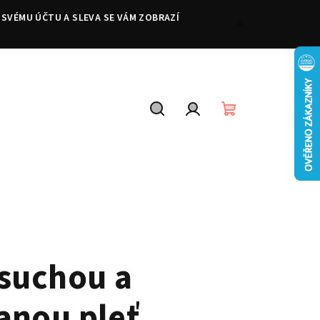
 SVÉMU ÚČTU A SLEVA SE VÁM ZOBRAZÍ
Hledat
Přihlášení
Nákupní
košík
 suchou a
anou pleť