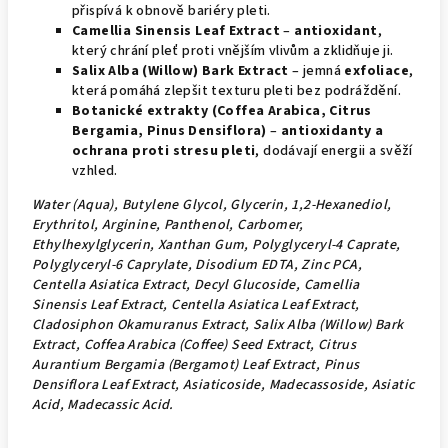
přispívá k obnově bariéry pleti.
Camellia Sinensis Leaf Extract
–
antioxidant
,
který chrání pleť proti vnějším vlivům a zklidňuje ji.
Salix Alba (Willow) Bark Extract
– jemná
exfoliace
,
která pomáhá zlepšit texturu pleti bez podráždění.
Botanické extrakty (Coffea Arabica, Citrus
Bergamia, Pinus Densiflora)
–
antioxidanty a
ochrana proti stresu pleti
, dodávají energii a svěží
vzhled.
Water (Aqua), Butylene Glycol, Glycerin, 1,2-Hexanediol,
Erythritol, Arginine, Panthenol, Carbomer,
Ethylhexylglycerin, Xanthan Gum, Polyglyceryl-4 Caprate,
Polyglyceryl-6 Caprylate, Disodium EDTA, Zinc PCA,
Centella Asiatica Extract, Decyl Glucoside, Camellia
Sinensis Leaf Extract, Centella Asiatica Leaf Extract,
Cladosiphon Okamuranus Extract, Salix Alba (Willow) Bark
Extract, Coffea Arabica (Coffee) Seed Extract, Citrus
Aurantium Bergamia (Bergamot) Leaf Extract, Pinus
Densiflora Leaf Extract, Asiaticoside, Madecassoside, Asiatic
Acid, Madecassic Acid.