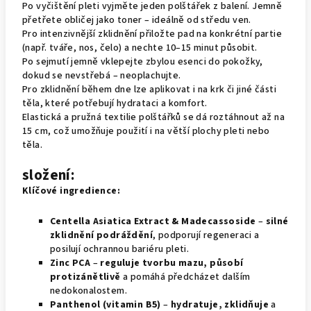
Po vyčištění pleti vyjměte jeden polštářek z balení. Jemně
přetřete obličej jako toner – ideálně od středu ven.
Pro intenzivnější zklidnění přiložte pad na konkrétní partie
(např. tváře, nos, čelo) a nechte 10–15 minut působit.
Po sejmutí jemně vklepejte zbylou esenci do pokožky,
dokud se nevstřebá – neoplachujte.
Pro zklidnění během dne lze aplikovat i na krk či jiné části
těla, které potřebují hydrataci a komfort.
Elastická a pružná textilie polštářků se dá roztáhnout až na
15 cm, což umožňuje použití i na větší plochy pleti nebo
těla.
složení:
Klíčové ingredience:
Centella Asiatica Extract & Madecassoside
–
silné
zklidnění podráždění
, podporují regeneraci a
posilují ochrannou bariéru pleti.
Zinc PCA
–
reguluje tvorbu mazu, působí
protizánětlivě
a pomáhá předcházet dalším
nedokonalostem.
Panthenol (vitamin B5)
–
hydratuje, zklidňuje
a