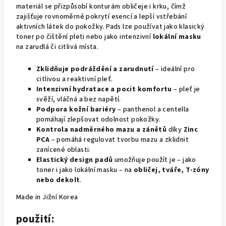
materiál se přizpůsobí konturám obličeje i krku, čímž
zajišťuje rovnoměrné pokrytí esencí a lepší vstřebání
aktivních látek do pokožky. Pads lze používat jako klasický
toner po čištění pleti nebo jako intenzivní
lokální masku
na zarudlá či citlivá místa.
Zklidňuje podráždění a zarudnutí
– ideální pro
citlivou a reaktivní pleť.
Intenzivní hydratace a pocit komfortu
– pleť je
svěží, vláčná a bez napětí.
Podpora kožní bariéry
– panthenol a centella
pomáhají zlepšovat odolnost pokožky.
Kontrola nadměrného mazu a zánětů
díky
Zinc
PCA
– pomáhá regulovat tvorbu mazu a zklidnit
zanícené oblasti.
Elastický design padů
umožňuje použít je – jako
toner i jako lokální masku – na
obličej, tváře, T-zóny
nebo dekolt
.
Made in Jižní Korea
použití: