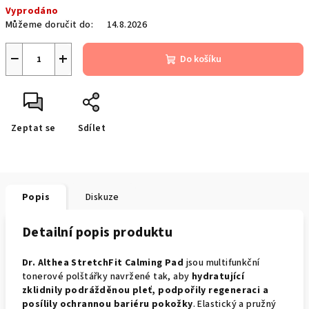
Vyprodáno
cena:
Můžeme doručit do:
14.8.2026
−
+
Do košíku
Zeptat se
Sdílet
Popis
Diskuze
Detailní popis produktu
Dr. Althea StretchFit Calming Pad
jsou multifunkční
tonerové polštářky navržené tak, aby
hydratující
zklidnily podrážděnou pleť, podpořily regeneraci a
posílily ochrannou bariéru pokožky
. Elastický a pružný