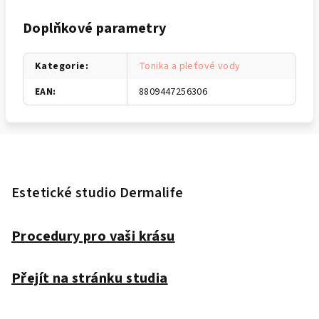
Doplňkové parametry
Kategorie
:
Tonika a pleťové vody
EAN
:
8809447256306
Z
á
p
Estetické studio Dermalife
a
t
Procedury pro vaši krásu
í
Přejít na stránku studia