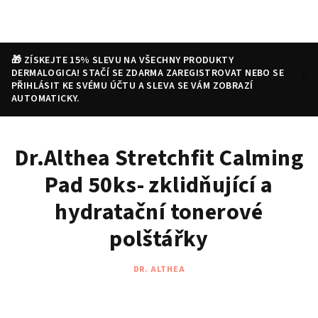
Přejít
na
obsah
🎁 ZÍSKEJTE 15% SLEVU NA VŠECHNY PRODUKTY
DERMALOGICA! STAČÍ SE ZDARMA ZAREGISTROVAT NEBO SE
PŘIHLÁSIT KE SVÉMU ÚČTU A SLEVA SE VÁM ZOBRAZÍ
AUTOMATICKY.
Nákupní
Hledat
Přihlášení
Dr.Althea Stretchfit Calming
košík
Pad 50ks- zklidňující a
hydratační tonerové
polštářky
DR. ALTHEA