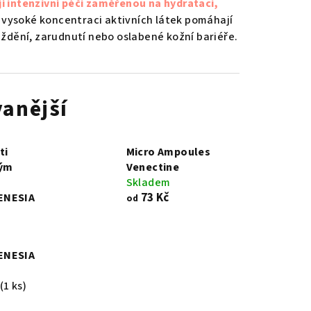
 intenzivní péči zaměřenou na hydrataci,
 vysoké koncentraci aktivních látek pomáhají
ždění, zarudnutí nebo oslabené kožní bariéře.
anější
ti
Micro Ampoules
ným
Venectine
Skladem
73 Kč
ENESIA
od
ENESIA
(1 ks)