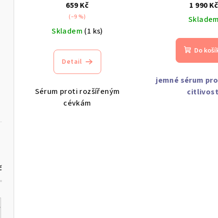
659 Kč
1 990 K
o
u
(–9 %)
Sklade
d
k
Skladem
(1 ks)
u
t
Do koší
Detail
k
ů
jemné sérum pro
t
Sérum proti rozšířeným
citlivost
ů
cévkám
č