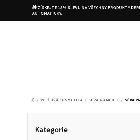
Přejít
🎁 ZÍSKEJTE 15% SLEVU NA VŠECHNY PRODUKTY DER
na
AUTOMATICKY.
obsah
/
PLEŤOVÁ KOSMETIKA
/
SÉRA A AMPULE
/
SÉRA P
DOMŮ
P
o
Kategorie
Přeskočit
kategorie