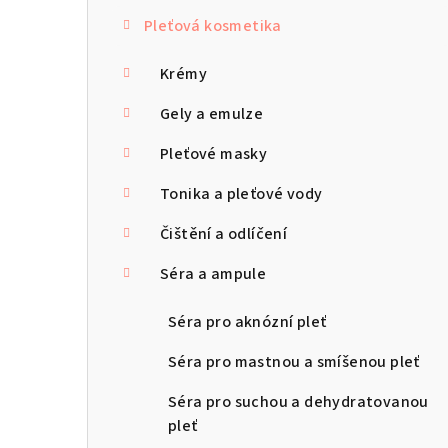
s
Pleťová kosmetika
t
r
Krémy
a
Gely a emulze
n
Pleťové masky
n
Tonika a pleťové vody
í
Čištění a odlíčení
p
Séra a ampule
a
Séra pro aknózní pleť
n
Séra pro mastnou a smíšenou pleť
e
Séra pro suchou a dehydratovanou
l
pleť