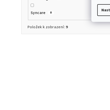
Nast
Syncare
8
Položek k zobrazení:
9