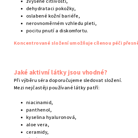
p
zvýšené citlivosti,
i
dehydrataci pokožky,
s
oslabené kožní bariéře,
nerovnoměrném vzhledu pleti,
u
pocitu pnutí a diskomfortu.
Koncentrované složení umožňuje cílenou péči přesně
Jaké aktivní látky jsou vhodné?
Při výběru séra doporučujeme sledovat složení.
Mezi nejčastěji používané látky patří:
niacinamid,
panthenol,
kyselina hyaluronová,
aloe vera,
ceramidy,