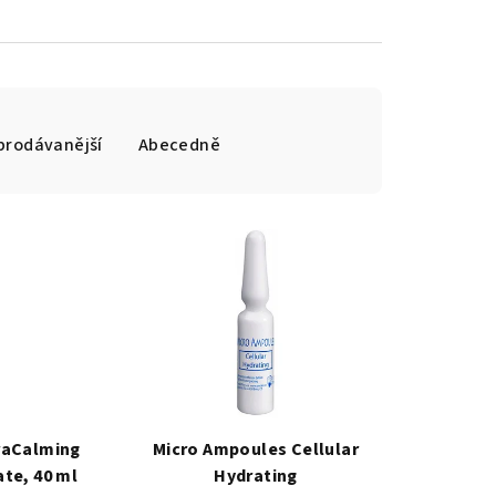
prodávanější
Abecedně
raCalming
Micro Ampoules Cellular
te, 40 ml
Hydrating