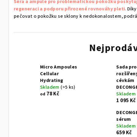
Séra a ampule pro problematickou pokožku poskytují
regeneraci a podporu přirozené rovnováhy pleti.
Díky
pečovat o pokožku se sklony k nedokonalostem, podrá
Nejprodáv
Micro Ampoules
Sada pro
Cellular
rozšíře
Hydrating
cévkám
Skladem
(>5 ks)
DECONG
78 Kč
Skladem
od
1 095 Kč
DECONG
sérum
Skladem
659 Kč