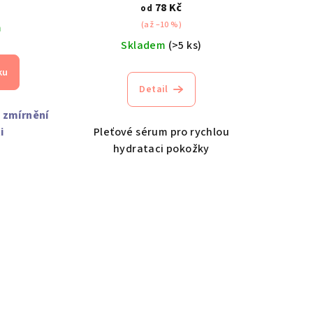
č
78 Kč
od
(až –10 %)
m
Skladem
(>5 ks)
ku
Detail
 zmírnění
i
Pleťové sérum pro rychlou
hydrataci pokožky