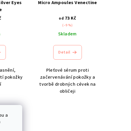
ilver Eyes
Micro Ampoules Venectine
e
č
73 Kč
od
(–9 %)
m
Skladem
Detail
asnění,
Pleťové sérum proti
tí pokožky
začervenávání pokožky a
í
tvorbě drobných cévek na
obličeji
bu a
a