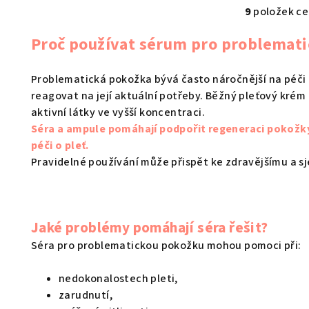
9
položek c
O
v
Proč používat sérum pro problemat
l
á
Problematická pokožka bývá často náročnější na péči 
d
reagovat na její aktuální potřeby. Běžný pleťový kré
a
aktivní látky ve vyšší koncentraci.
Séra a ampule pomáhají podpořit regeneraci pokožky,
c
péči o pleť.
í
Pravidelné používání může přispět ke zdravějšímu a 
p
r
v
Jaké problémy pomáhají séra řešit?
k
Séra pro problematickou pokožku mohou pomoci při:
y
v
nedokonalostech pleti,
ý
zarudnutí,