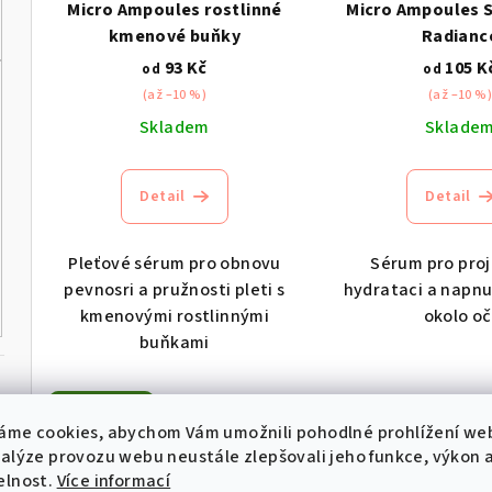
Micro Ampoules rostlinné
Micro Ampoules S
kmenové buňky
Radianc
93 Kč
105 K
od
od
(až –10 %)
(až –10 %)
Skladem
Sklade
Detail
Detail
Pleťové sérum pro obnovu
Sérum pro proj
pevnosri a pružnosti pleti s
hydrataci a napnu
kmenovými rostlinnými
okolo oč
buňkami
Novinka
áme cookies, abychom Vám umožnili pohodlné prohlížení we
nalýze provozu webu neustále zlepšovali jeho funkce, výkon 
elnost.
Více informací