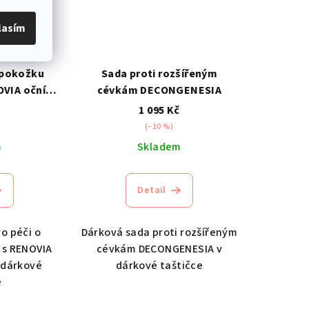
lasím
 pokožku
Sada proti rozšířeným
OVIA oční
cévkám DECONGENESIA
K
č
1 095 Kč
(–10 %)
m
Skladem
Detail
o péči o
Dárková sada proti rozšířeným
 s RENOVIA
cévkám DECONGENESIA v
 dárkové
dárkové taštičce
e