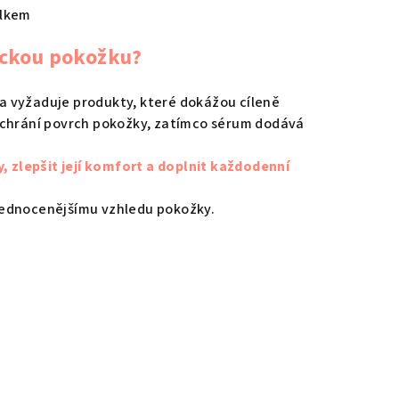
elkem
ickou pokožku?
a vyžaduje produkty, které dokážou cíleně
m chrání povrch pokožky, zatímco sérum dodává
 zlepšit její komfort a doplnit každodenní
sjednocenějšímu vzhledu pokožky.