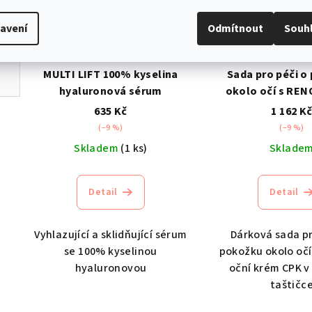
avení
Odmítnout
Souh
MULTI LIFT 100% kyselina
Sada pro péči o
hyaluronová sérum
okolo očí s REN
krém CP
635 Kč
1 162 K
(–9 %)
(–9 %)
Skladem
(1 ks)
Sklade
Detail
Detail
Vyhlazující a sklidňující sérum
Dárková sada pr
se 100% kyselinou
pokožku okolo očí
hyaluronovou
oční krém CPK v
taštičc