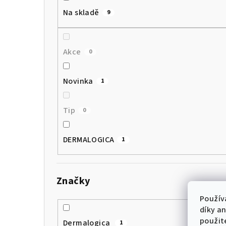
Na skladě
9
Akce
0
Novinka
1
Tip
0
DERMALOGICA
1
Značky
Použív
díky a
použit
Dermalogica
1