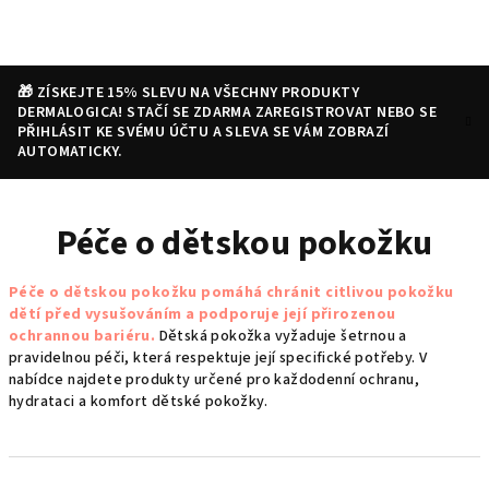
Přejít
na
obsah
🎁 ZÍSKEJTE 15% SLEVU NA VŠECHNY PRODUKTY
DERMALOGICA! STAČÍ SE ZDARMA ZAREGISTROVAT NEBO SE
PŘIHLÁSIT KE SVÉMU ÚČTU A SLEVA SE VÁM ZOBRAZÍ
AUTOMATICKY.
Nákupní
Hledat
Přihlášení
Péče o dětskou pokožku
košík
Péče o dětskou pokožku pomáhá chránit citlivou pokožku
dětí před vysušováním a podporuje její přirozenou
ochrannou bariéru.
Dětská pokožka vyžaduje šetrnou a
pravidelnou péči, která respektuje její specifické potřeby. V
nabídce najdete produkty určené pro každodenní ochranu,
hydrataci a komfort dětské pokožky.