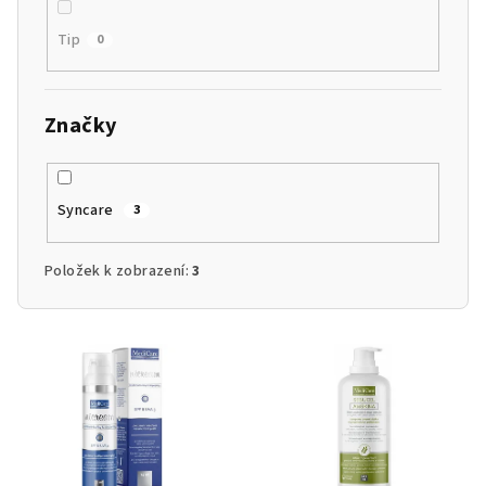
Tip
0
Značky
Syncare
3
Položek k zobrazení:
3
V
ý
p
i
s