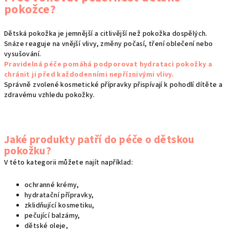
l
pokožce?
á
d
Dětská pokožka je jemnější a citlivější než pokožka dospělých.
a
Snáze reaguje na vnější vlivy, změny počasí, tření oblečení nebo
c
vysušování.
í
Pravidelná péče pomáhá podporovat hydrataci pokožky a
p
chránit ji před každodenními nepříznivými vlivy.
r
Správně zvolené kosmetické přípravky přispívají k pohodlí dítěte a
zdravému vzhledu pokožky.
v
k
y
v
Jaké produkty patří do péče o dětskou
ý
pokožku?
p
V této kategorii můžete najít například:
i
s
ochranné krémy,
u
hydratační přípravky,
zklidňující kosmetiku,
pečující balzámy,
dětské oleje,