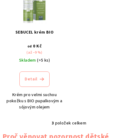
SEBUCEL krém BIO
0 Kč
od
(až –9 %)
Skladem
(>5 ks)
Detail
Krém pro velmi suchou
pokožku s BIO pupalkovým a
sójovým olejem
3
položek celkem
O
v
Proč věnovat pozornost dětské