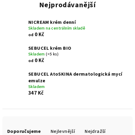
Nejprodávanější
NICREAM krém denní
Skladem na centrálním skladě
0 Kč
od
SEBUCEL krém BIO
Skladem
(>5 ks)
0 Kč
od
SEBUCEL AtoSKINA dermatologická mycí
emulze
Skladem
347 Kč
Ř
a
Doporučujeme
Nejlevnější
Nejdražší