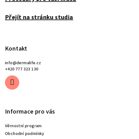
í
Přejít na stránku studia
Kontakt
info
@
dermalife.cz
+420 777 323 130
Informace pro vás
Věrnostní program
Obchodní podmínky