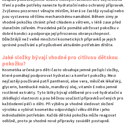
tření a podle potřeby naneste hydratační nebo ochranný přípravek.
Zvýšenou pozornost věnujte místům, která se častěji vysušují nebo
jsou vystavena většímu mechanickému namáhání. Během zimy je
vhodné pokožku chránit před chladem a větrem, v létě zase před
slunečním zářením. Pravidelná péče pomáhá udržovat pokožku v
dobré kondici a podporuje její přirozenou obranyschopnost.
Důležitější než velké množství kosmetických přípravků je jejich
správné používání a přizpůsobení aktuálním potřebám dítěte.
Jaké složky bývají vhodné pro citlivou dětskou
pokožku?
Kosmetika určená pro děti často obsahuje jemné pečující složky,
které pomáhají podporovat hydrataci a komfort pokožky. Mezi
nejčastěji používané patří panthenol, aloe vera, měsíček lékařský,
glycerin, bambucké máslo, mandlový olej, vitamín E nebo jemné
rostlinné extrakty. Tyto látky bývají oblíbené pro své hydratační a
zklidňující vlastnosti a jsou běžnou součástí přípravků určených pro
každodenní péči o děti. Při výběru je vhodné sledovat složení
výrobku a vybírat kosmetiku odpovídající věku dítěte i jeho
individuálním potřebám. Každá dětská pokožka může reagovat
odlišně, proto je vhodné nové přípravky zavádět postupně.