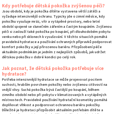
Kdy potřebuje dětská pokožka zvýšenou péči?
Jsou období, kdy je pokožka dítěte vystavena větší zátěži a
vyžaduje intenzivnější ochranu. Typicky jde o zimní měsíce, kdy
pokožku vysušuje mráz, vítr a vytápěné prostory, nebo letní
období spojené se slunečním zářením a častým koupáním. Zvýšenou
péči si zaslouží také pokožka po koupání, při dlouhodobém pobytu
venku nebo při sklonech k vysušování. V těchto situacích pomáhá
pravidelná hydratace a používání ochranných přípravků podporovat
komfort pokožky a její přirozenou bariéru. Přizpůsobení péče
aktuálním podmínkám je jedním z nejlepších způsobů, jak udržet
dětskou pokožku v dobré kondici po celý rok.
Jak poznat, že dětská pokožka potřebuje více
hydratace?
Potřeba intenzivnější hydratace se může projevovat pocitem
suchosti, hrubším povrchem pokožky nebo zvýšenou citlivostí na
vnější vlivy. Suchá pokožka bývá častější po koupání, během
zimního období nebo při pobytu v klimatizovaných a vytápěných
místnostech. Pravidelné používání hydratační kosmetiky pomáhá
doplňovat vlhkost a podporovat ochrannou bariéru pokožky.
Důležité je hydrataci přizpůsobit aktuálním potřebám dítěte a