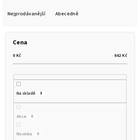
z
e
Nejprodávanější
Abecedně
n
í
p
Cena
r
o
0
Kč
642
Kč
d
u
k
t
Na skladě
3
ů
Akce
0
Novinka
0