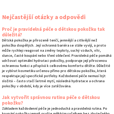
Nejčastější otázky a odpovědi
Proč je pravidelná péče o dětskou pokožku tak
důležitá?
Dětská pokožka je přirozeně tenčí, jemnější a citlivější než
pokožka dospělých. Její ochranná bariéra se stále vyvíjí, a proto
může rychleji reagovat na změny teploty, suchý vzduch, vítr,
slunce, časté koupání nebo tření oblečení. Pravidelná péče pomáhá
udržovat optimální hydrataci pokožky, podporuje její přirozenou
ochrannou funkci a přispívá k celkovému komfortu dítěte. Důležité
je vybírat kosmetiku určenou přímo pro dětskou pokožku, která
respektuje její specifické potřeby. Každodenní péče nemusí být
složitá – často stačí šetrné mytí, následná hydratace a ochrana
pokožky v období, kdy je více zatěžována.
Jak vytvořit správnou rutinu péče o dětskou
pokožku?
Základem každodenní péče je jednoduchá a pravidelná rutina. Po
koupání pokožku jemně osušte měkkým ručníkem bez zbytečného