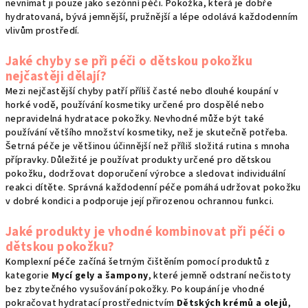
nevnímat ji pouze jako sezónní péči. Pokožka, která je dobře
hydratovaná, bývá jemnější, pružnější a lépe odolává každodenním
vlivům prostředí.
Jaké chyby se při péči o dětskou pokožku
nejčastěji dělají?
Mezi nejčastější chyby patří příliš časté nebo dlouhé koupání v
horké vodě, používání kosmetiky určené pro dospělé nebo
nepravidelná hydratace pokožky. Nevhodné může být také
používání většího množství kosmetiky, než je skutečně potřeba.
Šetrná péče je většinou účinnější než příliš složitá rutina s mnoha
přípravky. Důležité je používat produkty určené pro dětskou
pokožku, dodržovat doporučení výrobce a sledovat individuální
reakci dítěte. Správná každodenní péče pomáhá udržovat pokožku
v dobré kondici a podporuje její přirozenou ochrannou funkci.
Jaké produkty je vhodné kombinovat při péči o
dětskou pokožku?
Komplexní péče začíná šetrným čištěním pomocí produktů z
kategorie
Mycí gely a šampony
, které jemně odstraní nečistoty
bez zbytečného vysušování pokožky. Po koupání je vhodné
pokračovat hydratací prostřednictvím
Dětských krémů a olejů
,