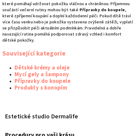
které pomáhají udržovat pokožku vláčnou a chráněnou. Příjemnou
součástí večerní rutiny mohou být také
Přípravky do koupele
,
které zpříjemní koupání a doplní každodenní péči. Pokud dítě tráví
více času venku nebo je pokožka vystavena zvýšené zátěži, vyplatí
se přizpůsobit péči aktuálním podmínkám. Pravidelná a dobře
navazující rutina pomáhá podporovat zdravý vzhled i komfort
dětské pokožky.
Související kategorie
Dětské krémy a oleje
Mycí gely a šampony
Přípravky do koupele
Produkty s konopím
Z
á
p
Estetické studio Dermalife
a
t
Procedury pro vaši krásu