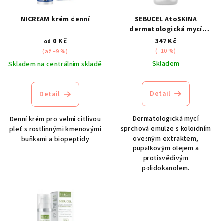
p
r
NICREAM krém denní
SEBUCEL AtoSKINA
o
dermatologická mycí
emulze
d
0 Kč
347 Kč
od
(–10 %)
(až –9 %)
u
Skladem
Skladem na centrálním skladě
k
t
Detail
Detail
ů
Dermatologická mycí
Denní krém pro velmi citlivou
sprchová emulze s koloidním
pleť s rostlinnými kmenovými
ovesným extraktem,
buňkami a biopeptidy
pupalkovým olejem a
protisvědivým
polidokanolem.