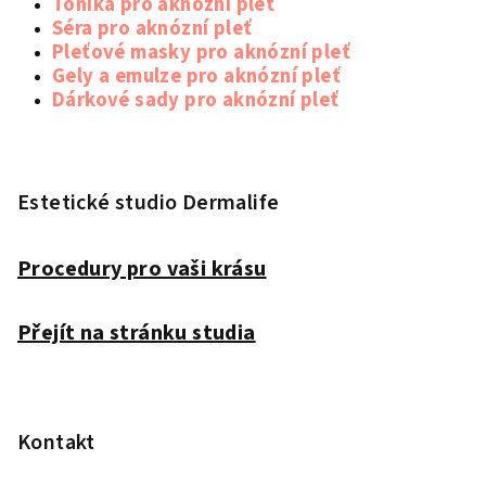
Tonika pro aknózní pleť
Séra pro aknózní pleť
Pleťové masky pro aknózní pleť
Gely a emulze pro aknózní pleť
Dárkové sady pro aknózní pleť
Z
á
p
Estetické studio Dermalife
a
t
Procedury pro vaši krásu
í
Přejít na stránku studia
Kontakt