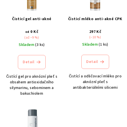
s
p
r
Čisticí gel anti-akné
Čisticí mléko anti-akné CPK
o
d
0 Kč
297 Kč
od
(–10 %)
(až –9 %)
u
Skladem
(1 ks)
Skladem
(3 ks)
k
t
Detail
Detail
ů
Čistící a odličovací mléko pro
Čistící gel pro aknózní pleť s
aknózní pleť s
obsahem antioxidačního
antibakteriálními silicemi
silymarinu, sebominem a
bakuchiolem