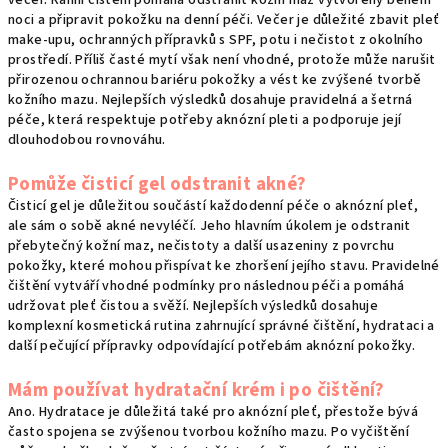
večer. Ranní čištění pomáhá odstranit kožní maz vytvořený během
noci a připravit pokožku na denní péči. Večer je důležité zbavit pleť
make-upu, ochranných přípravků s SPF, potu i nečistot z okolního
prostředí. Příliš časté mytí však není vhodné, protože může narušit
přirozenou ochrannou bariéru pokožky a vést ke zvýšené tvorbě
kožního mazu. Nejlepších výsledků dosahuje pravidelná a šetrná
péče, která respektuje potřeby aknózní pleti a podporuje její
dlouhodobou rovnováhu.
Pomůže čisticí gel odstranit akné?
Čisticí gel je důležitou součástí každodenní péče o aknózní pleť,
ale sám o sobě akné nevyléčí. Jeho hlavním úkolem je odstranit
přebytečný kožní maz, nečistoty a další usazeniny z povrchu
pokožky, které mohou přispívat ke zhoršení jejího stavu. Pravidelné
čištění vytváří vhodné podmínky pro následnou péči a pomáhá
udržovat pleť čistou a svěží. Nejlepších výsledků dosahuje
komplexní kosmetická rutina zahrnující správné čištění, hydrataci a
další pečující přípravky odpovídající potřebám aknózní pokožky.
Mám používat hydratační krém i po čištění?
Ano. Hydratace je důležitá také pro aknózní pleť, přestože bývá
často spojena se zvýšenou tvorbou kožního mazu. Po vyčištění