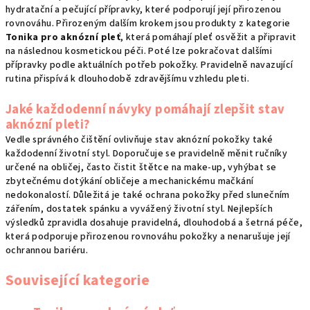
hydratační a pečující přípravky, které podporují její přirozenou
rovnováhu. Přirozeným dalším krokem jsou produkty z kategorie
Tonika pro aknózní pleť
, která pomáhají pleť osvěžit a připravit
na následnou kosmetickou péči. Poté lze pokračovat dalšími
přípravky podle aktuálních potřeb pokožky. Pravidelně navazující
rutina přispívá k dlouhodobě zdravějšímu vzhledu pleti.
Jaké každodenní návyky pomáhají zlepšit stav
aknózní pleti?
Vedle správného čištění ovlivňuje stav aknózní pokožky také
každodenní životní styl. Doporučuje se pravidelně měnit ručníky
určené na obličej, často čistit štětce na make-up, vyhýbat se
zbytečnému dotýkání obličeje a mechanickému mačkání
nedokonalostí. Důležitá je také ochrana pokožky před slunečním
zářením, dostatek spánku a vyvážený životní styl. Nejlepších
výsledků zpravidla dosahuje pravidelná, dlouhodobá a šetrná péče,
která podporuje přirozenou rovnováhu pokožky a nenarušuje její
ochrannou bariéru.
Související kategorie