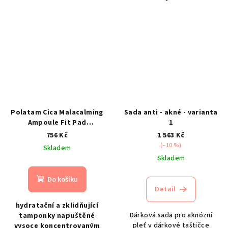
Polatam Cica Malacalming
Sada anti - akné - varianta
Ampoule Fit Pad
1
150ml/100ks- hydratační a
756 Kč
1 563 Kč
zklidňující tamponky
(–10 %)
Skladem
Skladem
Do košíku
Detail
hydratační a zklidňující
Dárková sada pro aknózní
tamponky napuštěné
pleť v dárkové taštičce
vysoce koncentrovaným