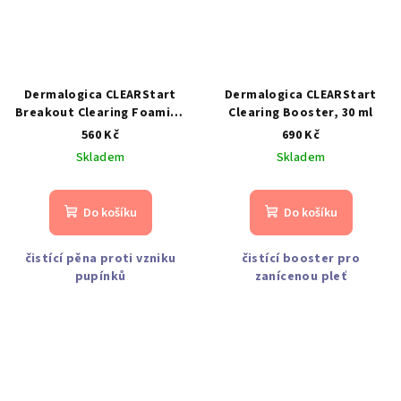
Dermalogica CLEARStart
Dermalogica CLEARStart
Breakout Clearing Foaming
Clearing Booster, 30 ml
Wash, 177 ml
560 Kč
690 Kč
Skladem
Skladem
Do košíku
Do košíku
čistící pěna proti vzniku
čistící booster pro
pupínků
zanícenou pleť