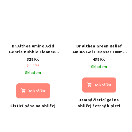
Dr.Althea Amino Acid
Dr.Althea Green Relief
Gentle Bubble Cleanser
Amino Gel Cleanser 100ml-
140ml- Jemná čistící pěna
jemný čisticí gel na obličej
329 Kč
439 Kč
(–17 %)
Skladem
Skladem
Do košíku
Do košíku
Jemný čisticí gel na
Čisticí pěna na obličej
obličej šetrný k pleti