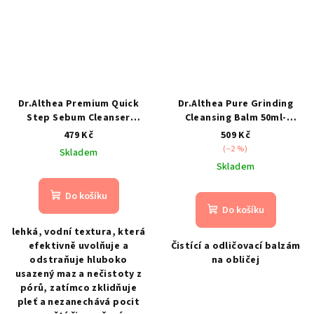
Dr.Althea Premium Quick
Dr.Althea Pure Grinding
Step Sebum Cleanser
Cleansing Balm 50ml-
100ml- jemný tekutý čistič
Odličovací balzám na
479 Kč
509 Kč
pórů a nadměrného mazu
obličej
(–2 %)
Skladem
Skladem
Do košíku
Do košíku
lehká, vodní textura, která
efektivně uvolňuje a
Čistící a odličovací balzám
odstraňuje hluboko
na obličej
usazený maz a nečistoty z
pórů, zatímco zklidňuje
pleť a nezanechává pocit