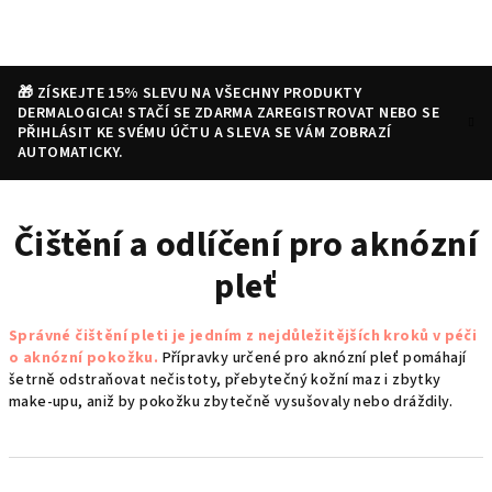
Přejít
na
obsah
🎁 ZÍSKEJTE 15% SLEVU NA VŠECHNY PRODUKTY
DERMALOGICA! STAČÍ SE ZDARMA ZAREGISTROVAT NEBO SE
PŘIHLÁSIT KE SVÉMU ÚČTU A SLEVA SE VÁM ZOBRAZÍ
AUTOMATICKY.
Nákupní
Hledat
Přihlášení
Čištění a odlíčení pro aknózní
košík
pleť
Správné čištění pleti je jedním z nejdůležitějších kroků v péči
o aknózní pokožku.
Přípravky určené pro aknózní pleť pomáhají
šetrně odstraňovat nečistoty, přebytečný kožní maz i zbytky
make-upu, aniž by pokožku zbytečně vysušovaly nebo dráždily.