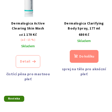
Dermalogica Active
Dermalogica Clarifying
Clearing Skin Wash
Body Spray, 177 ml
1 170 Kč
680 Kč
od
(až –15 %)
Skladem
Skladem
Do košíku
Detail
sprej na tělo pro aknózní
čistící pěna pro mastnou
pleť
pleť
Novinka