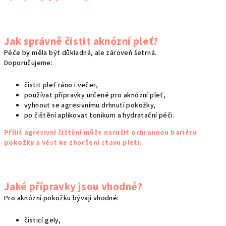
v
ý
p
Jak správně čistit aknózní pleť?
i
s
Péče by měla být důkladná, ale zároveň šetrná.
Doporučujeme:
u
čistit pleť ráno i večer,
používat přípravky určené pro aknózní pleť,
vyhnout se agresivnímu drhnutí pokožky,
po čištění aplikovat tonikum a hydratační péči.
Příliš agresivní čištění může narušit ochrannou bariéru
pokožky a vést ke zhoršení stavu pleti.
Jaké přípravky jsou vhodné?
Pro aknózní pokožku bývají vhodné:
čisticí gely,