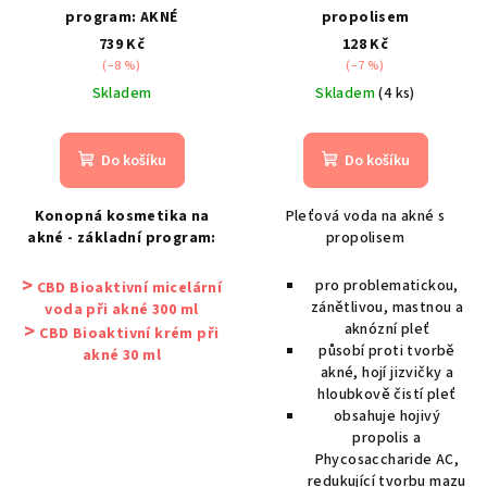
program: AKNÉ
propolisem
739 Kč
128 Kč
(–8 %)
(–7 %)
Skladem
Skladem
(4 ks)
Do košíku
Do košíku
Konopná kosmetika na
Pleťová voda na akné s
akné - základní program:
propolisem
>
pro problematickou,
CBD Bioaktivní micelární
zánětlivou, mastnou a
voda při akné 300 ml
>
aknózní pleť
CBD Bioaktivní krém při
působí proti tvorbě
akné 30 ml
akné, hojí jizvičky a
hloubkově čistí pleť
obsahuje hojivý
propolis a
Phycosaccharide AC,
redukující tvorbu mazu