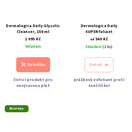
Dermalogica Daily Glycolic
Dermalogica Daily
Cleanser, 150 ml
SUPERfoliant
1 095 Kč
560 Kč
od
Skladem
Skladem
(2 ks)
Do košíku
Detail
čisticí produkt pro
práškový exfoliant proti
nevýraznou pleť
znečištění
Novinka