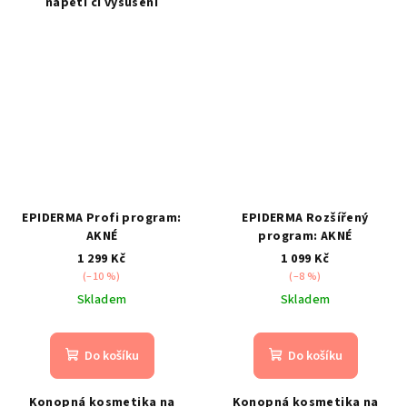
napětí či vysušení
EPIDERMA Profi program:
EPIDERMA Rozšířený
AKNÉ
program: AKNÉ
1 299 Kč
1 099 Kč
(–10 %)
(–8 %)
Skladem
Skladem
Do košíku
Do košíku
Konopná kosmetika na
Konopná kosmetika na