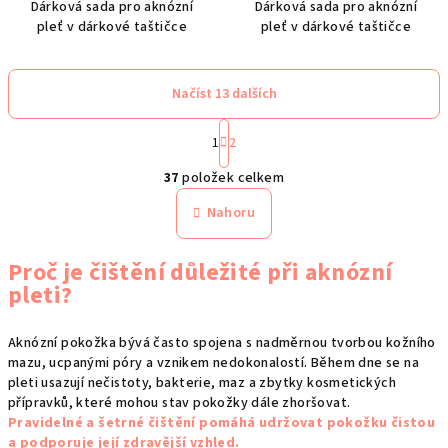
Dárková sada pro aknózní
Dárková sada pro aknózní
pleť v dárkové taštičce
pleť v dárkové taštičce
Načíst 13 dalších
S
t
1
2
O
r
37
položek celkem
á
v
n
l
Nahoru
k
á
o
d
v
Proč je čištění důležité při aknózní
a
á
pleti?
n
c
í
í
Aknózní pokožka bývá často spojena s nadměrnou tvorbou kožního
p
mazu, ucpanými póry a vznikem nedokonalostí. Během dne se na
r
pleti usazují nečistoty, bakterie, maz a zbytky kosmetických
v
přípravků, které mohou stav pokožky dále zhoršovat.
k
Pravidelné a šetrné čištění pomáhá udržovat pokožku čistou
y
a podporuje její zdravější vzhled.