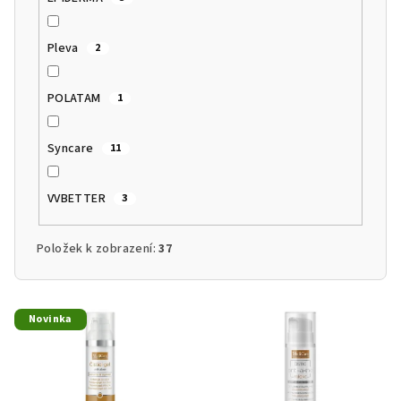
Pleva
2
POLATAM
1
Syncare
11
VVBETTER
3
Položek k zobrazení:
37
V
Novinka
ý
p
i