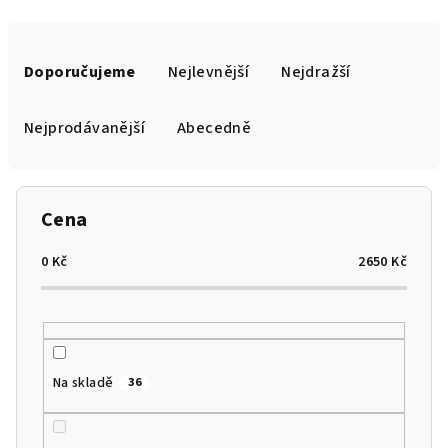
Ř
a
Doporučujeme
Nejlevnější
Nejdražší
z
e
Nejprodávanější
Abecedně
n
í
p
Cena
r
o
0
Kč
2650
Kč
d
u
k
t
Na skladě
36
ů