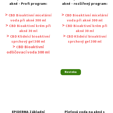
akné - Profi program:
akné - rozšířený program:
>
>
CBD Bioaktivní micelární
CBD Bioaktivní micelární
voda při akné 300 ml
voda při akné 300 ml
>
>
CBD Bioaktivní krém při
CBD Bioaktivní krém při
akné 30 ml
akné 30 ml
>
>
CBD Klidnící bioaktivní
CBD Klidnící bioaktivní
sprchový gel 300 ml
sprchový gel 300 ml
>
BD Bioaktivní
C
odličovací voda 300
ml
Novinka
EPIDERMA Základní
Pleťová voda na akné s