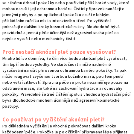
se silnému drhnutí pokožky nebo používání příliš horké vody, které
mohou narušit její ochrannou bariéru. Čisticí přípravek nanášejte
jemnými pohyby a po opláchnutí pokožku osušte lehkým
přikládáním ručníku místo intenzivního tření. Po vyčištění
pokračujte dalšími kroky kosmetické rutiny. Dlouhodobě bývá
pravidelná a jemná péče účinnější než agresivní snaha pleť co
nejvíce vysušit nebo mechanicky čistit.
Proč nestačí aknózní pleť pouze vysušovat?
Mnoho lidí se domnívá, že čím více budou aknózní pleť vysušovat,
tím lepší budou výsledky. Ve skutečnosti může nadměrné
vysušování narušit přirozenou ochrannou bariéru pokožky. Ta pak
může reagovat zvýšenou tvorbou kožního mazu, pocitem pnutí
nebo větší citlivostí. Správná péče se proto nezaměřuje pouze na
odstranění mazu, ale také na zachování hydratace a rovnováhy
pokožky. Pravidelné šetrné čištění spolu s vhodnou hydratační péčí
bývá dlouhodobě mnohem účinnější než agresivní kosmetické
postupy.
Co používat po vyčištění aknózní pleti?
Po důkladném vyčištění je vhodné pokračovat dalšími kroky
každodenní péče. Pokožka je po očištění připravena lépe přijímat