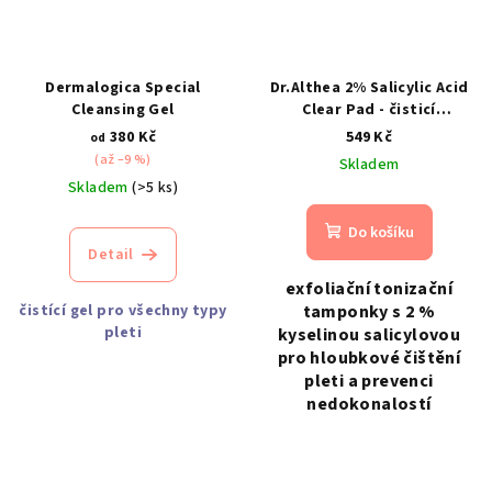
Dermalogica Special
Dr.Althea 2% Salicylic Acid
Cleansing Gel
Clear Pad - čisticí
tamponky s kyselinou
380 Kč
549 Kč
od
salicylovou
(až –9 %)
Skladem
Skladem
(>5 ks)
Do košíku
Detail
exfoliační tonizační
čistící gel pro všechny typy
tamponky s 2 %
pleti
kyselinou salicylovou
pro hloubkové čištění
pleti a prevenci
nedokonalostí