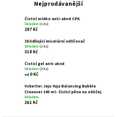
Nejprodávanější
Čisticí mléko anti-akné CPK
Skladem
(1 ks)
297 Kč
Zklidňující micelární odličovač
Skladem
(1 ks)
318 Kč
Čisticí gel anti-akné
Skladem
(3 ks)
0 Kč
od
Vvbetter Jeju Yuja Balancing Bubble
Cleanser 145 ml- čisticí pěna na obličej
Skladem
261 Kč