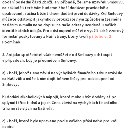
dodání poslední části Zboží, a v případě, že jsme uzavřeli Smlouvu,
na základě které Vám budeme Zboží dodávat pravidelně a
opakovaně, začíná běžet dnem dodání první dodávky. Od Smlouvy
můžete odstoupit jakýmkoliv prokazatelným způsobem (zejména
zasláním e-mailu nebo dopisu na Naše adresy uvedené u Našich
identifikačních údajů). Pro odstoupení můžete využít také vzorový
formulář poskytovaný z Naší strany, který tvoří
přílohu č. 2
Podmínek.
3. Ani jako spotřebitel však nemůžete od Smlouvy odstoupit
v případech, kdy je předmětem Smlouvy:
a) Zboží, jehož Cena závisí na výchylkách finančního trhu nezávisle
na Naší vůli a může k nim dojít během lhůty pro odstoupení od
Smlouvy;
b) dodání alkoholických nápojů, které mohou být dodány až po
uplynutí třiceti dnů a jejich Cena závisí na výchylkách finančního
trhu nezávislých na Naší vůli;
c) Zboží, které bylo upraveno podle Vašeho přání nebo pro Vaši
osobu;