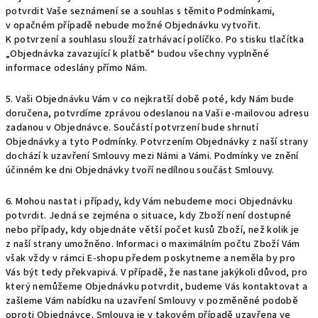
potvrdit Vaše seznámení se a souhlas s těmito Podmínkami,
v opačném případě nebude možné Objednávku vytvořit.
K potvrzení a souhlasu slouží zatrhávací políčko. Po stisku tlačítka
„Objednávka zavazující k platbě“ budou všechny vyplněné
informace odeslány přímo Nám.
5. Vaši Objednávku Vám v co nejkratší době poté, kdy Nám bude
doručena, potvrdíme zprávou odeslanou na Vaši e-mailovou adresu
zadanou v Objednávce. Součástí potvrzení bude shrnutí
Objednávky a tyto Podmínky. Potvrzením Objednávky z naší strany
dochází k uzavření Smlouvy mezi Námi a Vámi. Podmínky ve znění
účinném ke dni Objednávky tvoří nedílnou součást Smlouvy.
6. Mohou nastat i případy, kdy Vám nebudeme moci Objednávku
potvrdit. Jedná se zejména o situace, kdy Zboží není dostupné
nebo případy, kdy objednáte větší počet kusů Zboží, než kolik je
z naší strany umožněno. Informaci o maximálním počtu Zboží Vám
však vždy v rámci E-shopu předem poskytneme a neměla by pro
Vás být tedy překvapivá. V případě, že nastane jakýkoli důvod, pro
který nemůžeme Objednávku potvrdit, budeme Vás kontaktovat a
zašleme Vám nabídku na uzavření Smlouvy v pozměněné podobě
oproti Objednávce. Smlouva je v takovém případě uzavřena ve