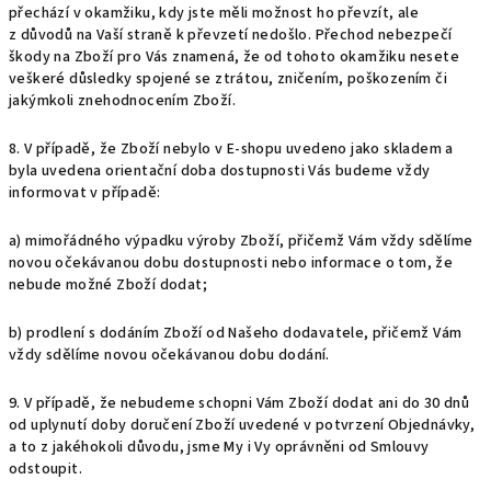
přechází v okamžiku, kdy jste měli možnost ho převzít, ale
z důvodů na Vaší straně k převzetí nedošlo. Přechod nebezpečí
škody na Zboží pro Vás znamená, že od tohoto okamžiku nesete
veškeré důsledky spojené se ztrátou, zničením, poškozením či
jakýmkoli znehodnocením Zboží.
8. V případě, že Zboží nebylo v E-shopu uvedeno jako skladem a
byla uvedena orientační doba dostupnosti Vás budeme vždy
informovat v případě:
a) mimořádného výpadku výroby Zboží, přičemž Vám vždy sdělíme
novou očekávanou dobu dostupnosti nebo informace o tom, že
nebude možné Zboží dodat;
b) prodlení s dodáním Zboží od Našeho dodavatele, přičemž Vám
vždy sdělíme novou očekávanou dobu dodání.
9.
V případě, že nebudeme schopni Vám Zboží dodat ani do 30 dnů
od uplynutí doby doručení Zboží uvedené v potvrzení Objednávky,
a to z jakéhokoli důvodu, jsme My i Vy oprávněni od Smlouvy
odstoupit.