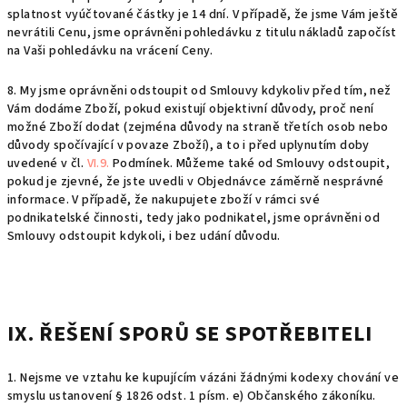
splatnost vyúčtované částky je 14 dní. V případě, že jsme Vám ještě
nevrátili Cenu, jsme oprávněni pohledávku z titulu nákladů započíst
na Vaši pohledávku na vrácení Ceny.
8. My jsme oprávněni odstoupit od Smlouvy kdykoliv před tím, než
Vám dodáme Zboží, pokud existují objektivní důvody, proč není
možné Zboží dodat (zejména důvody na straně třetích osob nebo
důvody spočívající v povaze Zboží), a to i před uplynutím doby
uvedené v čl.
VI.9.
Podmínek. Můžeme také od Smlouvy odstoupit,
pokud je zjevné, že jste uvedli v Objednávce záměrně nesprávné
informace. V případě, že nakupujete zboží v rámci své
podnikatelské činnosti, tedy jako podnikatel, jsme oprávněni od
Smlouvy odstoupit kdykoli, i bez udání důvodu.
IX. ŘEŠENÍ SPORŮ SE SPOTŘEBITELI
1. Nejsme ve vztahu ke kupujícím vázáni žádnými kodexy chování ve
smyslu ustanovení § 1826 odst. 1 písm. e) Občanského zákoníku.