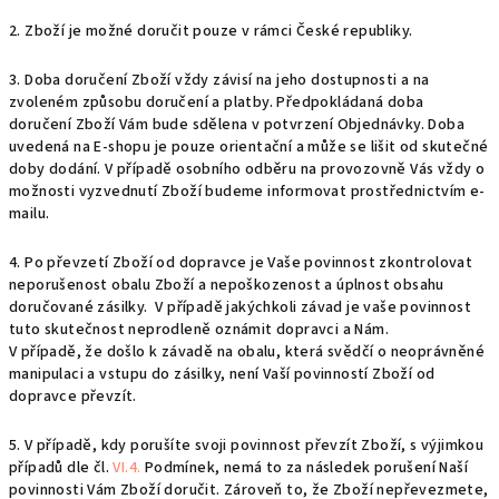
2. Zboží je možné doručit pouze v rámci České republiky.
3. Doba doručení Zboží vždy závisí na jeho dostupnosti a na
zvoleném způsobu doručení a platby. Předpokládaná doba
doručení Zboží Vám bude sdělena v potvrzení Objednávky. Doba
uvedená na E-shopu je pouze orientační a může se lišit od skutečné
doby dodání. V případě osobního odběru na provozovně Vás vždy o
možnosti vyzvednutí Zboží budeme informovat prostřednictvím e-
mailu.
4.
Po převzetí Zboží od dopravce je Vaše povinnost zkontrolovat
neporušenost obalu Zboží a nepoškozenost a úplnost obsahu
doručované zásilky. V případě jakýchkoli závad je vaše povinnost
tuto skutečnost neprodleně oznámit dopravci a Nám.
V případě, že došlo k závadě na obalu, která svědčí o neoprávněné
manipulaci a vstupu do zásilky, není Vaší povinností Zboží od
dopravce převzít.
5. V případě, kdy porušíte svoji povinnost převzít Zboží, s výjimkou
případů dle čl.
VI.4.
Podmínek, nemá to za následek porušení Naší
povinnosti Vám Zboží doručit. Zároveň to, že Zboží nepřevezmete,