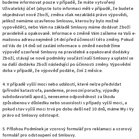
budeme informovat pouze v případě, že máte vytvořený
Uživatelský účet (abyste tuto informaci měli v případě, že budete
objednávat nové Zboží, změna však nezakládá právo výpovědi,
jelikož nemáme uzavřenou Smlouvu, kterou by bylo možné
vypovědět), nebo Vám na základě Smlouvy máme dodávat Zboží
pravidelně a opakovaně. Informace o změně Vám zašleme na Vaši e-
mailovou adresu nejméně 14 dní před účinností této změny. Pokud
od Vás do 14 dnů od zaslání informace o změně neobdržíme
výpověď uzavřené Smlouvy na pravidelné a opakované dodávky
Zboží, stávají se nové podmínky součástí naší Smlouvy a uplatní se
na další dodávku Zboží následující po účinnosti změny. Výpovědní
doba v případě, že výpověď podáte, činí 2 měsíce.
4. V případě vyšší moci nebo událostí, které nelze předvídat
(přírodní katastrofa, pandemie, provozní poruchy, výpadky
subdodavatelů apod.), neneseme odpovědnost za škodu
způsobenou v důsledku nebo souvislosti s případy vyšší moci, a
pokud stav vyšší moci trvá po dobu delší než 10 dnů, máme My i Vy
právo od Smlouvy odstoupit.
5. Přílohou Podmínek je vzorový formulář pro reklamaci a vzorový
formulář pro odstoupení od Smlouvy.