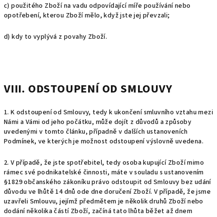
c) použitého Zboží na vadu odpovídající míře používání nebo
opotřebení, kterou Zboží mělo, když jste jej převzali;
d) kdy to vyplývá z povahy Zboží.
VIII. ODSTOUPENÍ OD SMLOUVY
1. K odstoupení od Smlouvy, tedy k ukončení smluvního vztahu mezi
Námi a Vámi od jeho počátku, může dojít z důvodů a způsoby
uvedenými v tomto článku, případně v dalších ustanoveních
Podmínek, ve kterých je možnost odstoupení výslovně uvedena.
2.
V případě, že jste spotřebitel, tedy osoba kupující Zboží mimo
rámec své podnikatelské činnosti, máte v souladu s ustanovením
§1829 občanského zákoníku právo odstoupit od Smlouvy bez udání
důvodu ve lhůtě 14 dnů ode dne doručení Zboží. V případě, že jsme
uzavřeli Smlouvu, jejímž předmětem je několik druhů Zboží nebo
dodání několika částí Zboží, začíná tato lhůta běžet až dnem