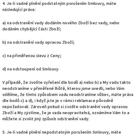
4. Je-li vadné plnění podstatným porušením Smlouvy, máte
následující práva:
a) na odstranění vady dodáním nového Zboží bez vady, nebo
dodáním chybějící části Zboží;
b) na odstranění vady opravou Zboží;
c) na přiměřenou slevu z Ceny;
d) na odstoupení od Smlouvy.
V případě, že zvolíte vyřešení dle bodů a) nebo b) a My vadu takto
neodstraníme v přiměřené lhůtě, kterou jsme uvedli, nebo Vám
sdělíme, že tímto způsobem vadu neodstraníme vůbec, máte práva
dle bodů c) a d), i když jste je v rámci reklamace původně
nepožadovali. Zároveň pokud si zvolíte odstranění vady opravou
Zboží a My zjistíme, že je vada neopravitelná, oznámíme Vám to a
můžete si zvolit jiný způsob odstranění vady.
5. Je-li vadné plnění nepodstatným porušením Smlouvy, máte