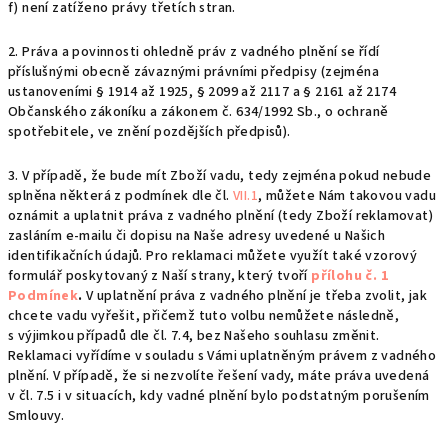
f) není zatíženo právy třetích stran.
2. Práva a povinnosti ohledně práv z vadného plnění se řídí
příslušnými obecně závaznými právními předpisy (zejména
ustanoveními § 1914 až 1925, § 2099 až 2117 a § 2161 až 2174
Občanského zákoníku a zákonem č. 634/1992 Sb., o ochraně
spotřebitele, ve znění pozdějších předpisů).
3. V případě, že bude mít Zboží vadu, tedy zejména pokud nebude
splněna některá z podmínek dle čl.
VII.1
, můžete Nám takovou vadu
oznámit a uplatnit práva z vadného plnění (tedy Zboží reklamovat)
zasláním e-mailu či dopisu na Naše adresy uvedené u Našich
identifikačních údajů. Pro reklamaci můžete využít také vzorový
formulář poskytovaný z Naší strany, který tvoří
přílohu č. 1
Podmínek
.
V uplatnění práva z vadného plnění je třeba zvolit, jak
chcete vadu vyřešit, přičemž tuto volbu nemůžete následně,
s výjimkou případů dle čl. 7.4, bez Našeho souhlasu změnit.
Reklamaci vyřídíme v souladu s Vámi uplatněným právem z vadného
plnění. V případě, že si nezvolíte řešení vady, máte práva uvedená
v čl. 7.5 i v situacích, kdy vadné plnění bylo podstatným porušením
Smlouvy.