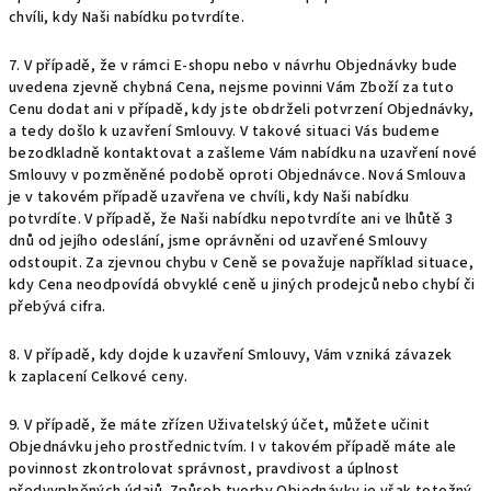
chvíli, kdy Naši nabídku potvrdíte.
7. V případě, že v rámci E-shopu nebo v návrhu Objednávky bude
uvedena zjevně chybná Cena, nejsme povinni Vám Zboží za tuto
Cenu dodat ani v případě, kdy jste obdrželi potvrzení Objednávky,
a tedy došlo k uzavření Smlouvy. V takové situaci Vás budeme
bezodkladně kontaktovat a zašleme Vám nabídku na uzavření nové
Smlouvy v pozměněné podobě oproti Objednávce. Nová Smlouva
je v takovém případě uzavřena ve chvíli, kdy Naši nabídku
potvrdíte. V případě, že Naši nabídku nepotvrdíte ani ve lhůtě 3
dnů od jejího odeslání, jsme oprávněni od uzavřené Smlouvy
odstoupit. Za zjevnou chybu v Ceně se považuje například situace,
kdy Cena neodpovídá obvyklé ceně u jiných prodejců nebo chybí či
přebývá cifra.
8. V případě, kdy dojde k uzavření Smlouvy, Vám vzniká závazek
k zaplacení Celkové ceny.
9. V případě, že máte zřízen Uživatelský účet, můžete učinit
Objednávku jeho prostřednictvím. I v takovém případě máte ale
povinnost zkontrolovat správnost, pravdivost a úplnost