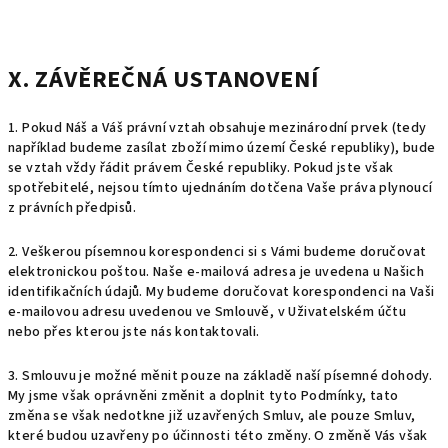
X. ZÁVĚREČNÁ USTANOVENÍ
1. Pokud Náš a Váš právní vztah obsahuje mezinárodní prvek (tedy
například budeme zasílat zboží mimo území České republiky), bude
se vztah vždy řádit právem České republiky. Pokud jste však
spotřebitelé, nejsou tímto ujednáním dotčena Vaše práva plynoucí
z právních předpisů.
2. Veškerou písemnou korespondenci si s Vámi budeme doručovat
elektronickou poštou. Naše e-mailová adresa je uvedena u Našich
identifikačních údajů. My budeme doručovat korespondenci na Vaši
e-mailovou adresu uvedenou ve Smlouvě, v Uživatelském účtu
nebo přes kterou jste nás kontaktovali.
3. Smlouvu je možné měnit pouze na základě naší písemné dohody.
My jsme však oprávněni změnit a doplnit tyto Podmínky, tato
změna se však nedotkne již uzavřených Smluv, ale pouze Smluv,
které budou uzavřeny po účinnosti této změny. O změně Vás však