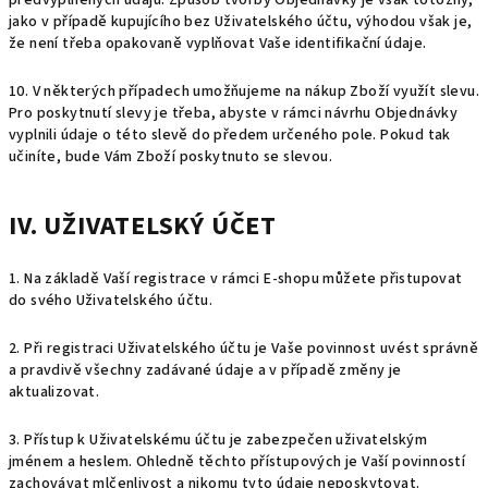
předvyplněných údajů. Způsob tvorby Objednávky je však totožný,
jako v případě kupujícího bez Uživatelského účtu, výhodou však je,
že není třeba opakovaně vyplňovat Vaše identifikační údaje.
10. V některých případech umožňujeme na nákup Zboží využít slevu.
Pro poskytnutí slevy je třeba, abyste v rámci návrhu Objednávky
vyplnili údaje o této slevě do předem určeného pole. Pokud tak
učiníte, bude Vám Zboží poskytnuto se slevou.
IV. UŽIVATELSKÝ ÚČET
1. Na základě Vaší registrace v rámci E-shopu můžete přistupovat
do svého Uživatelského účtu.
2. Při registraci Uživatelského účtu je Vaše povinnost uvést správně
a pravdivě všechny zadávané údaje a v případě změny je
aktualizovat.
3. Přístup k Uživatelskému účtu je zabezpečen uživatelským
jménem a heslem. Ohledně těchto přístupových je Vaší povinností
zachovávat mlčenlivost a nikomu tyto údaje neposkytovat.