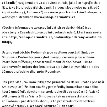
zákoník
“) vzájemná práva a povinnosti Vás, jakožto kupujících, a
Nás, jakožto prodávajících, vzniklá v souvislosti nebo na základě
kupní smlouvy („
Smlouva
“) uzavřené prostřednictvím E-shopu na
webových stránkách
www.eshop.dermalife.cz
Všechny informace o zpracování Vašich osobních údajů jsou
obsaženy v Zásadách zpracování osobních údajů, která naleznete
zde
http://eshop.dermalife.cz/podminky-ochrany-osobnich-
udaju/
.
Ustanovení těchto Podmínek jsou nedílnou součástí Smlouvy.
Smlouva a Podmínky jsou vyhotoveny v českém jazyce. Znění
Podmínek můžeme jednostranně měnit či doplňovat. Tímto
ustanovením nejsou dotčena práva a povinnosti vzniklá po dobu
účinnosti předchozího znění Podmínek.
Jak jistě víte, tak komunikujeme primárně na dálku. Proto i pro naši
Smlouvu platí, že jsou použity prostředky komunikace na dálku,
které umožňují, abychom se spolu dohodli bez současné fyzické
přítomnosti Nás a Vás, a Smlouva je tak uzavřena distančním
způsobem v prostředí E-shopu, a to prostřednictvím rozhraní
webové stránky („
webové rozhraní E-shopu
“).