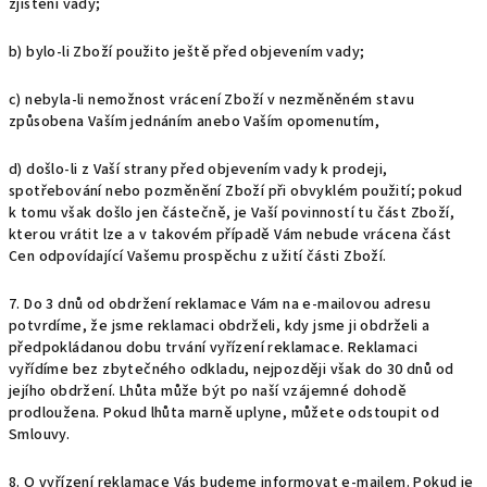
zjištění vady;
b) bylo-li Zboží použito ještě před objevením vady;
c) nebyla-li nemožnost vrácení Zboží v nezměněném stavu
způsobena Vaším jednáním anebo Vaším opomenutím,
d) došlo-li z Vaší strany před objevením vady k prodeji,
spotřebování nebo pozměnění Zboží při obvyklém použití; pokud
k tomu však došlo jen částečně, je Vaší povinností tu část Zboží,
kterou vrátit lze a v takovém případě Vám nebude vrácena část
Cen odpovídající Vašemu prospěchu z užití části Zboží.
7. Do 3 dnů od obdržení reklamace Vám na e-mailovou adresu
potvrdíme, že jsme reklamaci obdrželi, kdy jsme ji obdrželi a
předpokládanou dobu trvání vyřízení reklamace. Reklamaci
vyřídíme bez zbytečného odkladu, nejpozději však do 30 dnů od
jejího obdržení. Lhůta může být po naší vzájemné dohodě
prodloužena. Pokud lhůta marně uplyne, můžete odstoupit od
Smlouvy.
8. O vyřízení reklamace Vás budeme informovat e-mailem. Pokud je