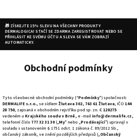
Přejít
na
obsah
🎁 ZÍSKEJTE 15% SLEVU NA VŠECHNY PRODUKTY
DERMALOGICA! STAČÍ SE ZDARMA ZAREGISTROVAT NEBO SE
PŘIHLÁSIT KE SVÉMU ÚČTU A SLEVA SE VÁM ZOBRAZÍ
AUTOMATICKY.
Nákupní
Hledat
Přihlášení
Obchodní podmínky
košík
Tyto všeobecné obchodní podmínky (“
Podmínky
”) společnosti
DERMALIFE s.r.o.
, se sídlem
Žlutava 302, 763 61 Žlutava
, IČO
144
28 750
, zapsaná v obchodním rejstříku pod sp. zn.
C 128275
vedeném u
Krajského soudu v Brně,
e -mail
info@dermalife.cz,
telefonní číslo
777 32 31 30
(„
My
” nebo „
Prodávající
”) upravují v
souladu s ustanovením § 1751 odst. 1 zákona č. 89/2012 Sb.,
občanský zákoník, ve znění pozdějších předpisů („
Občanský