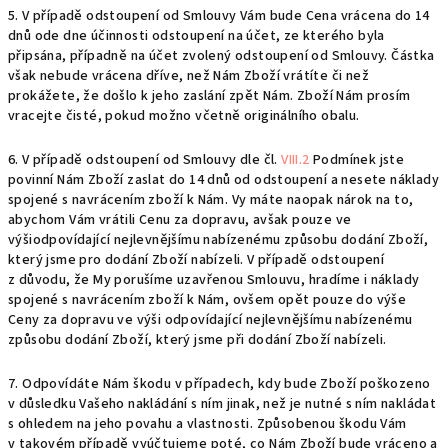
5. V případě odstoupení od Smlouvy Vám bude Cena vrácena do 14
dnů ode dne účinnosti odstoupení na účet, ze kterého byla
připsána, případně na účet zvolený odstoupení od Smlouvy. Částka
však nebude vrácena dříve, než Nám Zboží vrátíte či než
prokážete, že došlo k jeho zaslání zpět Nám. Zboží Nám prosím
vracejte čisté, pokud možno včetně originálního obalu.
6. V případě odstoupení od Smlouvy dle čl.
VIII.2
Podmínek jste
povinní Nám Zboží zaslat do 14 dnů od odstoupení a nesete náklady
spojené s navrácením zboží k Nám. Vy máte naopak nárok na to,
abychom Vám vrátili Cenu za dopravu, avšak pouze ve
výšiodpovídající nejlevnějšímu nabízenému způsobu dodání Zboží,
který jsme pro dodání Zboží nabízeli. V případě odstoupení
z důvodu, že My porušíme uzavřenou Smlouvu, hradíme i náklady
spojené s navrácením zboží k Nám, ovšem opět pouze do výše
Ceny za dopravu ve výši odpovídající nejlevnějšímu nabízenému
způsobu dodání Zboží, který jsme při dodání Zboží nabízeli.
7. Odpovídáte Nám škodu v případech, kdy bude Zboží poškozeno
v důsledku Vašeho nakládání s ním jinak, než je nutné s ním nakládat
s ohledem na jeho povahu a vlastnosti. Způsobenou škodu Vám
v takovém případě vyúčtujeme poté, co Nám Zboží bude vráceno a