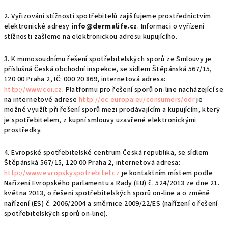
2. Vyřizování stížností spotřebitelů zajišťujeme prostřednictvím
elektronické adresy
info@dermalife.cz
. Informaci o vyřízení
stížnosti zašleme na elektronickou adresu kupujícího.
3. K mimosoudnímu řešení spotřebitelských sporů ze Smlouvy je
příslušná Česká obchodní inspekce, se sídlem Štěpánská 567/15,
120 00 Praha 2, IČ: 000 20 869, internetová adresa:
http://www.coi.cz
. Platformu pro řešení sporů on-line nacházející se
na internetové adrese
http://ec.europa.eu/consumers/odr
je
možné využít při řešení sporů mezi prodávajícím a kupujícím, který
je spotřebitelem, z kupní smlouvy uzavřené elektronickými
prostředky.
4. Evropské spotřebitelské centrum Česká republika, se sídlem
Štěpánská 567/15, 120 00 Praha 2, internetová adresa:
http://www.evropskyspotrebitel.cz
je kontaktním místem podle
Nařízení Evropského parlamentu a Rady (EU) č. 524/2013 ze dne 21.
května 2013, o řešení spotřebitelských sporů on-line a o změně
nařízení (ES) č. 2006/2004 a směrnice 2009/22/ES (nařízení o řešení
spotřebitelských sporů on-line).