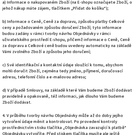
a) Informace o nakupovaném Zboží (na E-shopu označujete Zboží, o
jehož nákup máte zájem, tlačítkem „Přidat do košíku“);
b) Informace o Ceně, Ceně za dopravu, způsobu platby Celkové
ceny a požadovaném způsobu doručení Zboží; tyto informace
budou zadány v rámci tvorby návrhu Objednávky v rámci
uživatelského prostředí E-shopu, přičemž informace o Ceně, Ceně
za dopravu a Celkové ceně budou uvedeny automaticky na základě
Vámi zvolného Zboží a způsobu jeho doručení;
c) Své identifikační a kontaktní údaje sloužící k tomu, abychom
mohli doručit Zboží, zejména tedy jméno, příjmení, doručovací
adresu, telefonní číslo a e-mailovou adresu;
d) V případě Smlouvy, na základě které Vám budeme Zboží dodávat
pravidelně a opakovaně, též informaci, jak dlouho Vám budeme
Zboží dodávat.
4. V průběhu tvorby návrhu Objednávky může až do doby jejího
vytvoření údaje měnit a kontrolovat. Po provedení kontroly
prostřednictvím stisku tlačítka „Objednávka zavazující k platbě“
Objednávku vytvoříte. Před stiskem tlačítka musíte ale ještě