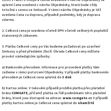
Zboží v rámci E-shopu a Cenou uvedenou v návrhu Objednávky se
uplatní Cena uvedená v návrhu Objednávky, která bude vždy
totožná s cenou ve Smlouvě. V rámci návrhu Objednávky je též
uvedena Cena za dopravu, případně podmínky, kdy je doprava
zdarma.
2. Celková cena je uvedena včetně DPH včetně veškerých poplatků
stanovených zákonem.
3. Platbu Celkové ceny po Vás budeme požadovat po uzavření
Smlouvy a před předáním Zboží. Úhradu Celkové ceny můžete
provést následujícími způsoby:
a) Bankovním převodem. Informace pro provedení platby Vám
zašleme v rámci potvrzení Objednávky. V případě platby bankovním
převodem je Celková cena splatná do
3 dnů
b) Kartou online. V takovém případě probíhá platba přes platební
bránu
COMGATE
, přičemž platba se řídí podmínkami této platební
brány, které jsou dostupné na adrese:
www.comgate.cz
V případě
platby kartou online je Celková cena splatná do
okamžitě