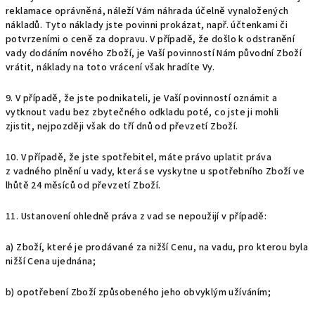
reklamace oprávněná, náleží Vám náhrada účelně vynaložených
nákladů. Tyto náklady jste povinni prokázat, např. účtenkami či
potvrzeními o ceně za dopravu. V případě, že došlo k odstranění
vady dodáním nového Zboží, je Vaší povinností Nám původní Zboží
vrátit, náklady na toto vrácení však hradíte Vy.
9. V případě, že jste podnikateli, je Vaší povinností oznámit a
vytknout vadu bez zbytečného odkladu poté, co jste ji mohli
zjistit, nejpozději však do tří dnů od převzetí Zboží.
10. V případě, že jste spotřebitel, máte právo uplatit práva
z vadného plnění u vady, která se vyskytne u spotřebního Zboží ve
lhůtě 24 měsíců od převzetí Zboží.
11. Ustanovení ohledně práva z vad se nepoužijí v případě:
a) Zboží, které je prodávané za nižší Cenu, na vadu, pro kterou byla
nižší Cena ujednána;
b) opotřebení Zboží způsobeného jeho obvyklým užíváním;