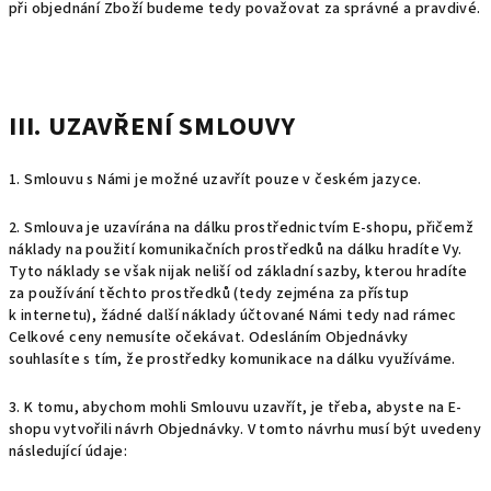
při objednání Zboží budeme tedy považovat za správné a pravdivé.
III. UZAVŘENÍ SMLOUVY
1. Smlouvu s Námi je možné uzavřít pouze v českém jazyce.
2. Smlouva je uzavírána na dálku prostřednictvím E-shopu, přičemž
náklady na použití komunikačních prostředků na dálku hradíte Vy.
Tyto náklady se však nijak neliší od základní sazby, kterou hradíte
za používání těchto prostředků (tedy zejména za přístup
k internetu), žádné další náklady účtované Námi tedy nad rámec
Celkové ceny nemusíte očekávat. Odesláním Objednávky
souhlasíte s tím, že prostředky komunikace na dálku využíváme.
3. K tomu, abychom mohli Smlouvu uzavřít, je třeba, abyste na E-
shopu vytvořili návrh Objednávky. V tomto návrhu musí být uvedeny
následující údaje: