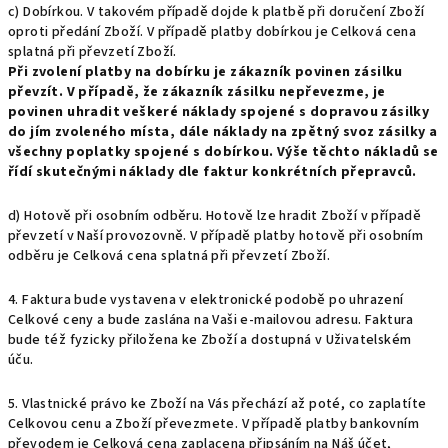
c) Dobírkou. V takovém případě dojde k platbě při doručení Zboží
oproti předání Zboží. V případě platby dobírkou je Celková cena
splatná při převzetí Zboží.
Při zvolení platby na dobírku je zákazník povinen zásilku
převzít. V případě, že zákazník zásilku nepřevezme, je
povinen uhradit veškeré náklady spojené s dopravou zásilky
do jím zvoleného místa, dále náklady na zpětný svoz zásilky a
všechny poplatky spojené s dobírkou. Výše těchto nákladů se
řídí skutečnými náklady dle faktur konkrétních přepravců.
d) Hotově při osobním odběru. Hotově lze hradit Zboží v případě
převzetí v Naší provozovně. V případě platby hotově při osobním
odběru je Celková cena splatná při převzetí Zboží.
4. Faktura bude vystavena v elektronické podobě po uhrazení
Celkové ceny a bude zaslána na Vaši e-mailovou adresu. Faktura
bude též fyzicky přiložena ke Zboží a dostupná v Uživatelském
úču.
5. Vlastnické právo ke Zboží na Vás přechází až poté, co zaplatíte
Celkovou cenu a Zboží převezmete. V případě platby bankovním
převodem je Celková cena zaplacena připsáním na Náš účet,