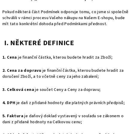
Pokud některá část Podmínek odporuje tomu, co jsme si společně
schválili v rámci procesu Vašeho nákupu na Našem E-shopu, bude
mít tato konkrétní dohoda před Podmínkami přednost.
I. NĚKTERÉ DEFINICE
1. Cena
je finanční částka, kterou budete hradit za Zboží;
2. Cena za dopravu
je finanční částka, kterou budete hradit za
doručení Zboží, a to včetně ceny za jeho zabalení;
3. Celková cena
je součet Ceny a Ceny za dopravu;
4. DPH
je daň z přidané hodnoty dle platných právních předpisů;
5. Faktura
je daňový doklad vystavený v souladu se zákonem o
dani z přidané hodnoty na Celkovou cenu;