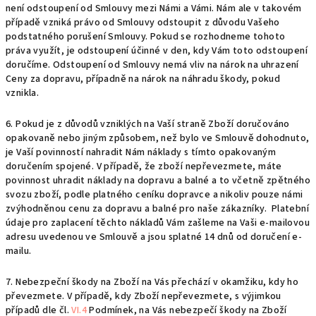
není odstoupení od Smlouvy mezi Námi a Vámi. Nám ale v takovém
případě vzniká právo od Smlouvy odstoupit z důvodu Vašeho
podstatného porušení Smlouvy. Pokud se rozhodneme tohoto
práva využít, je odstoupení účinné v den, kdy Vám toto odstoupení
doručíme. Odstoupení od Smlouvy nemá vliv na nárok na uhrazení
Ceny za dopravu, případně na nárok na náhradu škody, pokud
vznikla.
6. Pokud je z důvodů vzniklých na Vaší straně Zboží doručováno
opakovaně nebo jiným způsobem, než bylo ve Smlouvě dohodnuto,
je Vaší povinností nahradit Nám náklady s tímto opakovaným
doručením spojené. V případě, že zboží nepřevezmete, máte
povinnost uhradit náklady na dopravu a balné a to včetně zpětného
svozu zboží, podle platného ceníku dopravce a nikoliv pouze námi
zvýhodněnou cenu za dopravu a balné pro naše zákazníky. Platební
údaje pro zaplacení těchto nákladů Vám zašleme na Vaši e-mailovou
adresu uvedenou ve Smlouvě a jsou splatné 14 dnů od doručení e-
mailu.
7.
Nebezpeční škody na Zboží na Vás přechází v okamžiku, kdy ho
převezmete. V případě, kdy Zboží nepřevezmete, s výjimkou
případů dle čl.
VI.4
Podmínek, na Vás nebezpečí škody na Zboží