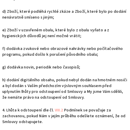
d) Zboží, které podléhá rychlé zkáze a Zboží, které bylo po dodání
nenávratně smíseno s jiným;
e) Zboží v uzavřeném obalu, které bylo z obalu vyňato a z
hygienických důvodů jej není možné vrátit;
f) dodávka zvukové nebo obrazové nahrávky nebo počítačového
programu, pokud došlo k porušení původního obalu;
g) dodávka novin, periodik nebo časopisů;
h) dodání digitálního obsahu, pokud nebyl dodán na hmotném nosiči
a byl dodán s Vaším předchozím výslovným souhlasem před
uplynutím lhůty pro odstoupení od Smlouvy a My jsme Vám sdělili,
že nemáte právo na odstoupení od Smlouvy.
4. Lhůta k odstoupení dle čl.
VIII.2
Podmínek se považuje za
zachovanou, pokud Nám v jejím průběhu odešlete oznámení, že od
Smlouvy odstupujete.