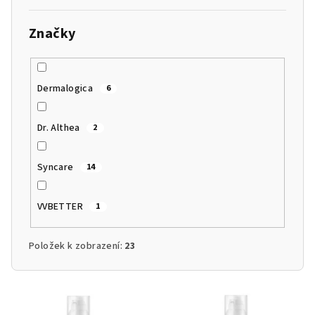
Značky
Dermalogica
6
Dr. Althea
2
Syncare
14
VVBETTER
1
Položek k zobrazení:
23
V
ý