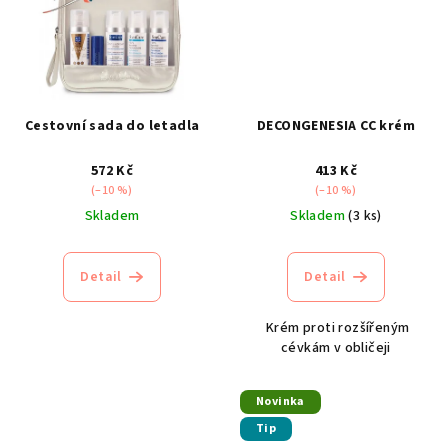
Cestovní sada do letadla
DECONGENESIA CC krém
572 Kč
413 Kč
(–10 %)
(–10 %)
Skladem
Skladem
(3 ks)
Detail
Detail
Krém proti rozšířeným
cévkám v obličeji
Novinka
Tip