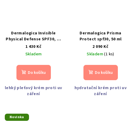
Dermalogica Invisible
Dermalogica Prisma
Physical Defense SPF30, 50
Protect spf30, 50 ml
ml
1 430 Kč
2 090 Kč
Skladem
Skladem
(1 ks)
Do košíku
Do košíku
lehký pleťový krém proti uv
hydratační krém proti uv
záření
záření
Novinka