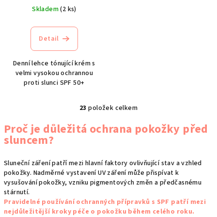
Skladem
(2 ks)
Detail
Denní lehce tónující krém s
velmi vysokou ochrannou
proti slunci SPF 50+
23
položek celkem
O
v
Proč je důležitá ochrana pokožky před
l
sluncem?
á
d
Sluneční záření patří mezi hlavní faktory ovlivňující stav a vzhled
a
pokožky. Nadměrné vystavení UV záření může přispívat k
c
vysušování pokožky, vzniku pigmentových změn a předčasnému
í
stárnutí.
p
Pravidelné používání ochranných přípravků s SPF patří mezi
r
nejdůležitější kroky péče o pokožku během celého roku.