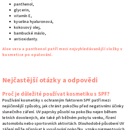
panthenol,
glycerin,
vitamín E,
kyselina hyaluronová,
kokosový olej,
bambucké máslo,
antioxidanty.
Aloe vera a panthenol patří mezi nejvyhledávanější složky v
kosmetice po opalování.
Nejčastější otázky a odpovědi
Proč je důležité používat kosmetiku s SPF?
Používání kosmetiky s ochranným faktorem SPF patří mezi
nejúčinnější způsoby, jak chránit pokožku před negativními účinky
slunečního záření. UV paprsky působí na pokožku nejen během
letních dovolených, ale také při běžném pobytu venku, řízení
automobilu nebo sportovních aktivitách. Dlouhodobé působení UV
záření může přispívat k vysušování pokožky, vzniku pigmentových