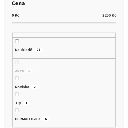
p
Cena
r
o
0
Kč
2250
Kč
d
u
k
t
Na skladě
21
ů
Akce
0
Novinka
2
Tip
1
DERMALOGICA
6