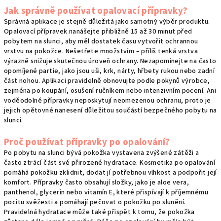
Jak správně používat opalovací přípravky?
Správná aplikace je stejně důležitá jako samotný výběr produktu.
Opalovací přípravek nanášejte přibližně 15 až 30 minut před
pobytem na slunci, aby měl dostatek času vytvořit ochrannou
vrstvu na pokožce. Nešetřete množstvím – příliš tenká vrstva
výrazně snižuje skutečnou úroveň ochrany. Nezapomínejte na často
opomíjené partie, jako jsou uši, krk, nárty, hřbety rukou nebo zadní
část nohou. Aplikaci pravidelně obnovujte podle pokynů výrobce,
zejména po koupání, osušení ručníkem nebo intenzivním pocení. Ani
voděodolné přípravky neposkytují neomezenou ochranu, proto je
jejich opětovné nanesení důležitou součástí bezpečného pobytu na
slunci.
Proč používat přípravky po opalování?
Po pobytu na slunci bývá pokožka vystavena zvýšené zátěži a
často ztrácí část své přirozené hydratace. Kosmetika po opalování
pomáhá pokožku zklidnit, dodat jí potřebnou vlhkost a podpořit její
komfort. Přípravky často obsahují složky, jako je aloe vera,
panthenol, glycerin nebo vitamín E, které přispívají k příjemnému
pocitu svěžesti a pomáhají pečovat o pokožku po slunění.
Pravidelná hydratace může také přispět k tomu, že pokožka