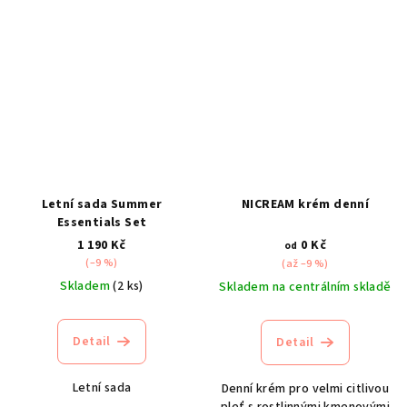
Letní sada Summer
NICREAM krém denní
Essentials Set
1 190 Kč
0 Kč
od
(–9 %)
(až –9 %)
Skladem
(2 ks)
Skladem na centrálním skladě
Detail
Detail
Letní sada
Denní krém pro velmi citlivou