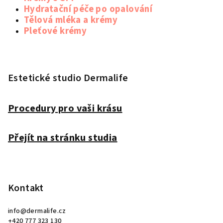
Hydratační péče po opalování
Tělová mléka a krémy
Pleťové krémy
Z
á
p
Estetické studio Dermalife
a
t
Procedury pro vaši krásu
í
Přejít na stránku studia
Kontakt
info
@
dermalife.cz
+420 777 323 130