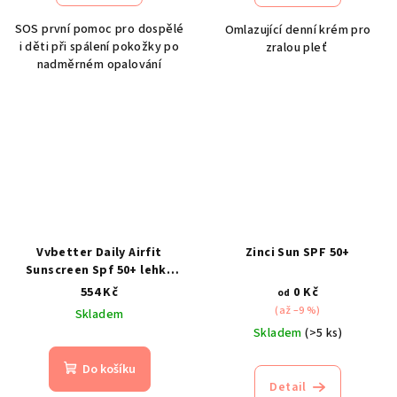
SOS první pomoc pro dospělé
Omlazující denní krém pro
i děti při spálení pokožky po
zralou pleť
nadměrném opalování
Vvbetter Daily Airfit
Zinci Sun SPF 50+
Sunscreen Spf 50+ lehký
opalovací krém na obličej
554 Kč
0 Kč
od
(až –9 %)
Skladem
Skladem
(>5 ks)
Do košíku
Detail