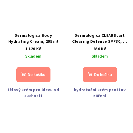
Dermalogica Body
Dermalogica CLEARStart
Hydrating Cream, 295 ml
Clearing Defense SPF30, 59
ml
1 120 Kč
830 Kč
Skladem
Skladem
Do košíku
Do košíku
tělový krém pro úlevu od
hydratační krém proti uv
suchosti
záření