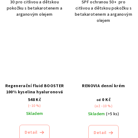
30 pro citlivou a dětskou
SPF ochranou 50+ pro
pokožku s betakarotenem a
citlivou a dětskou pokožku s
arganovým olejem
betakarotenem a arganovým
olejem
Regenerační fluid BOOSTER
RENOVIA denní krém
100% kyselina hyaluronová
548 Kč
0 Kč
od
(–10 %)
(až –10 %)
Skladem
Skladem
(>5 ks)
Detail
Detail