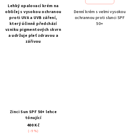
Lehký opalovací krém na
obličej s vysokou ochranou
Denní krém s velmi vysokou
proti UVA a UVB záření,
ochrannou proti slunci SPF
který účinně předchází
50+
vzniku pigmentových skvrn
a udržuje pleť zdravou a
zářivou
Zinci Sun SPF 50+ lehce
tónující
400 Kč
(–9 %)