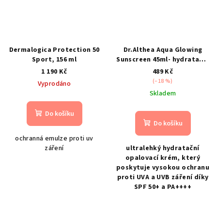
Dermalogica Protection 50
Dr.Althea Aqua Glowing
Sport, 156 ml
Sunscreen 45ml- hydratační
opalovací krém
1 190 Kč
489 Kč
(–18 %)
Vyprodáno
Skladem
Do košíku
Do košíku
ochranná emulze proti uv
záření
ultralehký hydratační
opalovací krém, který
poskytuje vysokou ochranu
proti UVA a UVB záření díky
SPF 50+ a PA++++