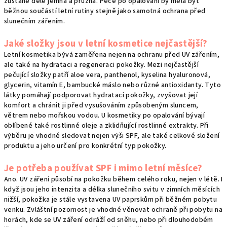
zůstane déle jemná a pružná. Péče po opalování by měla být
běžnou součástí letní rutiny stejně jako samotná ochrana před
slunečním zářením.
Jaké složky jsou v letní kosmetice nejčastější?
Letní kosmetika bývá zaměřena nejen na ochranu před UV zářením,
ale také na hydrataci a regeneraci pokožky. Mezi nejčastější
pečující složky patří aloe vera, panthenol, kyselina hyaluronová,
glycerin, vitamín E, bambucké máslo nebo různé antioxidanty. Tyto
látky pomáhají podporovat hydrataci pokožky, zvyšovat její
komfort a chránit ji před vysušováním způsobeným sluncem,
větrem nebo mořskou vodou. U kosmetiky po opalování bývají
oblíbené také rostlinné oleje a zklidňující rostlinné extrakty. Při
výběru je vhodné sledovat nejen výši SPF, ale také celkové složení
produktu a jeho určení pro konkrétní typ pokožky.
Je potřeba používat SPF i mimo letní měsíce?
Ano. UV záření působí na pokožku během celého roku, nejen v létě. I
když jsou jeho intenzita a délka slunečního svitu v zimních měsících
nižší, pokožka je stále vystavena UV paprskům při běžném pobytu
venku. Zvláštní pozornost je vhodné věnovat ochraně při pobytu na
horách, kde se UV záření odráží od sněhu, nebo při dlouhodobém