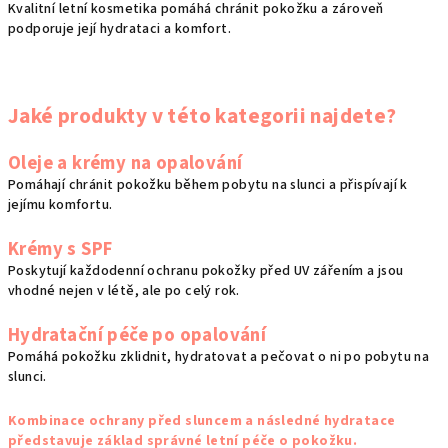
Kvalitní letní kosmetika pomáhá chránit pokožku a zároveň
v
podporuje její hydrataci a komfort.
k
y
v
ý
Jaké produkty v této kategorii najdete?
p
i
Oleje a krémy na opalování
s
Pomáhají chránit pokožku během pobytu na slunci a přispívají k
u
jejímu komfortu.
Krémy s SPF
Poskytují každodenní ochranu pokožky před UV zářením a jsou
vhodné nejen v létě, ale po celý rok.
Hydratační péče po opalování
Pomáhá pokožku zklidnit, hydratovat a pečovat o ni po pobytu na
slunci.
Kombinace ochrany před sluncem a následné hydratace
představuje základ správné letní péče o pokožku.