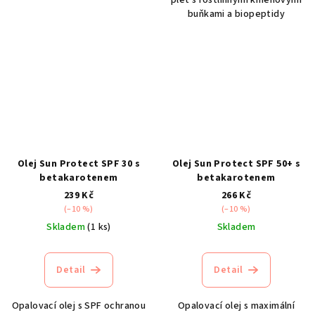
pleť s rostlinnými kmenovými
buňkami a biopeptidy
Olej Sun Protect SPF 30 s
Olej Sun Protect SPF 50+ s
betakarotenem
betakarotenem
239 Kč
266 Kč
(–10 %)
(–10 %)
Skladem
(1 ks)
Skladem
Detail
Detail
Opalovací olej s SPF ochranou
Opalovací olej s maximální