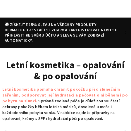
Přejít
na
obsah
🎁 ZÍSKEJTE 15% SLEVU NA VŠECHNY PRODUKTY
DERMALOGICA! STAČÍ SE ZDARMA ZAREGISTROVAT NEBO SE
PŘIHLÁSIT KE SVÉMU ÚČTU A SLEVA SE VÁM ZOBRAZÍ
AUTOMATICKY.
Nákupní
Hledat
Přihlášení
Letní kosmetika – opalování
košík
& po opalování
Letní kosmetika pomáhá chránit pokožku před slunečním
zářením, podporovat její hydrataci a pečovat o ni během i po
pobytu na slunci.
Správně zvolená péče je důležitou součástí
ochrany pokožky během letních měsíců, dovolené u moře i
každodenního pobytu venku. V nabídce najdete přípravky na
opalování, krémy s SPF i hydratační péči po opalování.