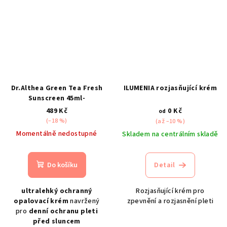
Dr.Althea Green Tea Fresh
ILUMENIA rozjasňující krém
Sunscreen 45ml-
489 Kč
0 Kč
od
(–18 %)
(až –10 %)
Momentálně nedostupné
Skladem na centrálním skladě
Do košíku
Detail
ultralehký ochranný
Rozjasňující krém pro
opalovací krém
navržený
zpevnění a rozjasnění pleti
pro
denní ochranu pleti
před sluncem