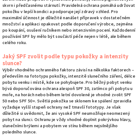
skvrn i předčasnému stárnutí. Pravidelná ochrana pomáhá udržovat
pokožku v lepší kondici a podporuje její zdravý vzhled. Pro
maximální účinnost je důležité nanášet přípravek v dostatečném
množství a aplikaci opakovat podle doporučení výrobce, zejména
po koupání, osušení ručníkem nebo intenzivním pocení. Každodenní
používání SPF by mělo být součástí péče nejen v létě, ale během
celého roku.
Jaký SPF zvolit podle typu pokožky a intenzity
slunce?
Výběr vhodného ochranného faktoru závisí na několika faktorech –
především na fototypu pokožky, intenzitě slunečního záření, délce
pobytu venku i místě, kde se pohybujete. Pro běžný pobyt venku
bývá doporučována ochrana alespoň SPF 30, zatímco při pobytu u
moře, na horách nebo během letní dovolené je vhodné zvolit SPF
50 nebo SPF 50+. Světlá pokožka se sklonem ke spálení zpravidla
vyžaduje vyšší stupeň ochrany než tmavší fototypy. Je však
důležité si uvědomit, že ani vysoké SPF neumožňuje neomezený
pobyt na slunci. Ochranu je vždy vhodné doplnit pokrývkou hlavy,
slunečními brýlemi a pobytem ve stínu během nejsilnějšího
poledního slunce.