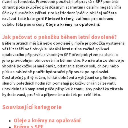
řízení automobilu. Pravidelné používání přípravků s SPF pomáhá
chránit pokožku před předčasným stárnutím i dalšími negativními
účinky slunečního záření. Pro každodenní péči o obličej můžete
navázat také kategorií
Pleťové krémy
, zatímco pro ochranu
celého těla jsou určeny
Oleje a krémy na opalování
.
Jak pečovat o pokožku během letní dovolené?
Během letních měsíců nebo dovolené u moře je pokožka vystavena
větší zátěži než obvykle. Ideální letní rutina začíná aplikací
opalovacího přípravku s vhodným SPF před pobytem na slunci a
jeho pravidelným obnovováním během dne. Po návratu ze slunce je
vhodné pokožku jemně omýt, odstranit zbytky soli, chlóru nebo
písku a následně použít hydratační přípravek po opalování.
Dostatečný pitný režim, lehké oblečení a vyhýbání se přímému
slunci v poledních hodinách pomáhají pokožku chránit i zevnitř.
Pravidelná a komplexní péče přispívá k tomu, aby pokožka zůstala
hydratovaná, pružná a příjemná na dotek po celé léto.
Související kategorie
Oleje a krémy na opalování
Krémy s SPF