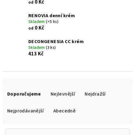
0 Kč
od
RENOVIA denní krém
Skladem
(>5 ks)
0 Kč
od
DECONGENESIA CC krém
Skladem
(3 ks)
413 Kč
Ř
a
Doporučujeme
Nejlevnější
Nejdražší
z
e
Nejprodávanější
Abecedně
n
í