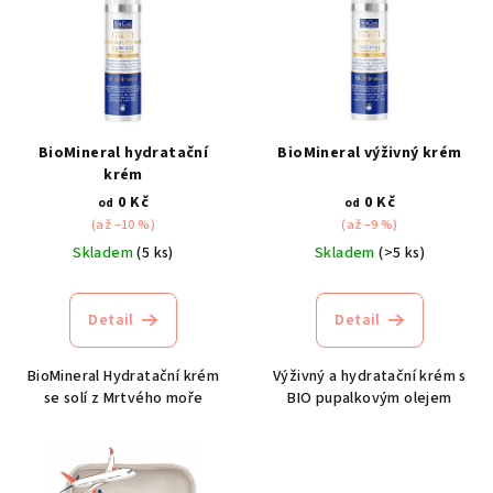
p
i
s
p
r
BioMineral hydratační
BioMineral výživný krém
o
krém
d
0 Kč
0 Kč
od
od
(až –10 %)
(až –9 %)
u
Skladem
(5 ks)
Skladem
(>5 ks)
k
t
Detail
Detail
ů
BioMineral Hydratační krém
Výživný a hydratační krém s
se solí z Mrtvého moře
BIO pupalkovým olejem