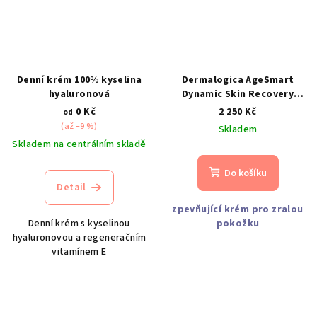
Denní krém 100% kyselina
Dermalogica AgeSmart
hyaluronová
Dynamic Skin Recovery
SPF50, 50 ml
0 Kč
2 250 Kč
od
(až –9 %)
Skladem
Skladem na centrálním skladě
Do košíku
Detail
zpevňující krém pro zralou
Denní krém s kyselinou
pokožku
hyaluronovou a regeneračním
vitamínem E