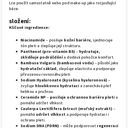
Lze použít samostatně nebo pod make-up jako rozjasňující
báze.
složení:
Klíčové ingredience:
Niacinamide
– posiluje
kožní bariéru
, sjednocuje
tón pleti a zlepšuje její strukturu.
Panthenol (pro-vitamin B5)
–
hydratuje,
zklidňuje podráždění
a dodává pokožce komfort.
Bambusa Vulgaris (bambusová voda)
– působí jako
hydratační základ
, zlepšuje elasticitu a podporuje
přirozenou rovnováhu pleti.
Sodium Hyaluronate (kyselina hyaluronová)
–
zvyšuje
hloubkovou hydrataci
a zanechává pleť
hebkou a pružnou.
Ceramide NP
–
posiluje ochrannou bariéru pleti
a
pomáhá udržet vlhkost.
Caulerpa Lentillifera Extract (mořský extrakt)
–
pomáhá
udržet vlhkost
a podporuje hydrataci i
ochranu pleti.
Sodium DNA (PDRN)
– může podporovat
regeneraci