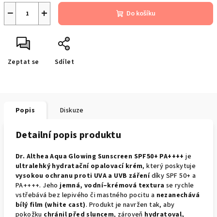
−
+
Do košíku
Zeptat se
Sdílet
Popis
Diskuze
Detailní popis produktu
Dr. Althea Aqua Glowing Sunscreen SPF50+ PA++++
je
ultralehký hydratační opalovací krém
, který poskytuje
vysokou ochranu proti UVA a UVB záření
díky SPF 50+ a
PA++++. Jeho
jemná, vodní–krémová textura
se rychle
vstřebává bez lepivého či mastného pocitu a
nezanechává
bílý film (white cast)
. Produkt je navržen tak, aby
pokožku
chránil před sluncem
, zároveň
hydratoval,