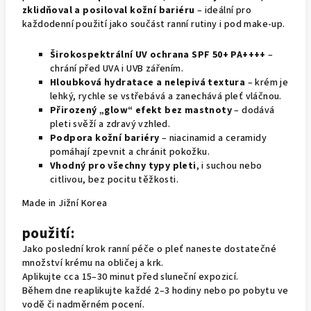
zklidňoval a posiloval kožní bariéru
– ideální pro
každodenní použití jako součást ranní rutiny i pod make-up.
Širokospektrální UV ochrana SPF 50+ PA++++
–
chrání před UVA i UVB zářením.
Hloubková hydratace a nelepivá textura
– krém je
lehký, rychle se vstřebává a zanechává pleť vláčnou.
Přirozený „glow“ efekt bez mastnoty
– dodává
pleti svěží a zdravý vzhled.
Podpora kožní bariéry
– niacinamid a ceramidy
pomáhají zpevnit a chránit pokožku.
Vhodný pro všechny typy pleti
, i suchou nebo
citlivou, bez pocitu těžkosti.
Made in Jižní Korea
použití:
Jako poslední krok ranní péče o pleť naneste dostatečné
množství krému na obličej a krk.
Aplikujte cca 15–30 minut před sluneční expozicí.
Během dne reaplikujte každé 2–3 hodiny nebo po pobytu ve
vodě či nadměrném pocení.