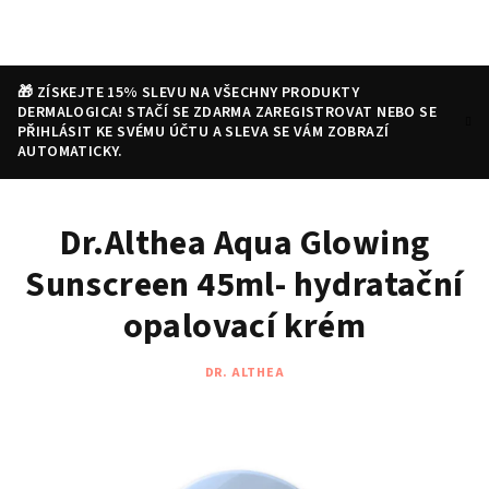
Přejít
na
obsah
🎁 ZÍSKEJTE 15% SLEVU NA VŠECHNY PRODUKTY
DERMALOGICA! STAČÍ SE ZDARMA ZAREGISTROVAT NEBO SE
PŘIHLÁSIT KE SVÉMU ÚČTU A SLEVA SE VÁM ZOBRAZÍ
AUTOMATICKY.
Nákupní
Hledat
Přihlášení
Dr.Althea Aqua Glowing
košík
Sunscreen 45ml- hydratační
opalovací krém
DR. ALTHEA