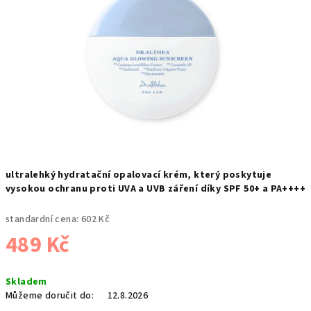
ultralehký hydratační opalovací krém, který poskytuje
vysokou ochranu proti UVA a UVB záření díky SPF 50+ a PA++++
standardní cena:
602 Kč
489 Kč
Měrná
Skladem
cena:
Můžeme doručit do:
12.8.2026