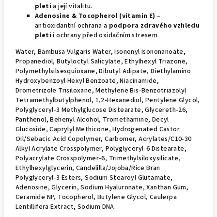
pleti
a její vitalitu.
Adenosine & Tocopherol (vitamin E)
–
antioxidantní ochrana a
podpora zdravého vzhledu
pleti
i ochrany před oxidačním stresem.
Water, Bambusa Vulgaris Water, Isononyl Isononanoate,
Propanediol, Butyloctyl Salicylate, Ethylhexyl Triazone,
Polymethylsilsesquioxane, Dibutyl Adipate, Diethylamino
Hydroxybenzoyl Hexyl Benzoate, Niacinamide,
Drometrizole Trisiloxane, Methylene Bis-Benzotriazolyl
Tetramethylbutylphenol, 1,2-Hexanediol, Pentylene Glycol,
Polyglyceryl-3 Methylglucose Distearate, Glycereth-26,
Panthenol, Behenyl Alcohol, Tromethamine, Decyl
Glucoside, Caprylyl Methicone, Hydrogenated Castor
Oil/Sebacic Acid Copolymer, Carbomer, Acrylates/C10-30
Alkyl Acrylate Crosspolymer, Polyglyceryl-6 Distearate,
Polyacrylate Crosspolymer-6, Trimethylsiloxysilicate,
Ethylhexylglycerin, Candelilla/Jojoba/Rice Bran
Polyglyceryl-3 Esters, Sodium Stearoyl Glutamate,
Adenosine, Glycerin, Sodium Hyaluronate, Xanthan Gum,
Ceramide NP, Tocopherol, Butylene Glycol, Caulerpa
Lentillifera Extract, Sodium DNA.