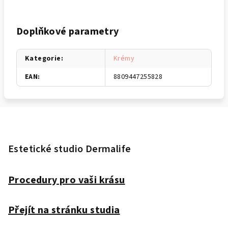
Doplňkové parametry
Kategorie
:
Krémy
EAN
:
8809447255828
Z
á
p
Estetické studio Dermalife
a
t
Procedury pro vaši krásu
í
Přejít na stránku studia