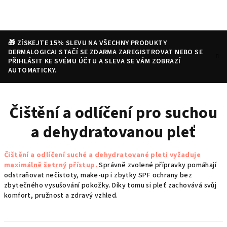
Přejít
na
obsah
🎁 ZÍSKEJTE 15% SLEVU NA VŠECHNY PRODUKTY
DERMALOGICA! STAČÍ SE ZDARMA ZAREGISTROVAT NEBO SE
PŘIHLÁSIT KE SVÉMU ÚČTU A SLEVA SE VÁM ZOBRAZÍ
AUTOMATICKY.
Nákupní
Hledat
Přihlášení
Čištění a odlíčení pro suchou
košík
a dehydratovanou pleť
Čištění a odlíčení suché a dehydratované pleti vyžaduje
maximálně šetrný přístup.
Správně zvolené přípravky pomáhají
odstraňovat nečistoty, make-up i zbytky SPF ochrany bez
zbytečného vysušování pokožky. Díky tomu si pleť zachovává svůj
komfort, pružnost a zdravý vzhled.