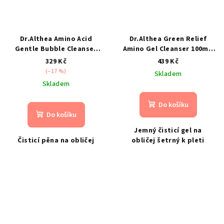
Dr.Althea Amino Acid
Dr.Althea Green Relief
Gentle Bubble Cleanser
Amino Gel Cleanser 100ml-
140ml- Jemná čistící pěna
jemný čisticí gel na obličej
329 Kč
439 Kč
(–17 %)
Skladem
Skladem
Do košíku
Do košíku
Jemný čisticí gel na
Čisticí pěna na obličej
obličej šetrný k pleti