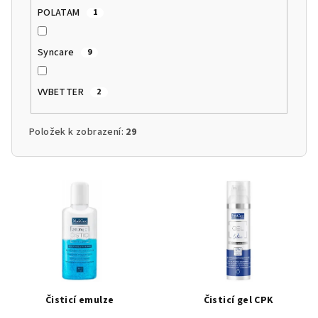
POLATAM
1
Syncare
9
VVBETTER
2
Položek k zobrazení:
29
V
ý
p
i
s
p
r
Čisticí emulze
Čisticí gel CPK
o