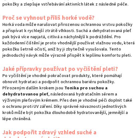
pokožky a zlepšuje vstřebávání aktivních látek z následné péče.
Proč se vyhnout příliš horké vodě?
Horká voda může narušovat přirozenou ochrannou vrstvu pokožky
a přispívat k rychlejší ztrátě vlhkosti. Suchá a dehydratovaná pleť
pak bývá více napjatá, citlivá a náchylnější k podráždění. Pro
každodenní čištění je proto vhodnější používat vlažnou vodu, která
pokožku šetrně očistí, aniž by ji zbytečně vysušovala. Tento
jednoduchý návyk může výrazně přispět k lepšímu komfortu pleti.
Jaké přípravky používat po vyčištění pleti?
Po vyčištění je vhodné pokračovat produkty, které pomáhají
obnovit hydrataci a podpořit ochrannou bariéru pokožky.
Přirozeným dalším krokem jsou
Tonika pro suchou a
dehydratovanou pleť
, následovaná hydratačním sérem a
výživným pleťovým krémem. Přes den je vhodné péči doplnit také
o ochranu proti UV záření. Díky správné návaznosti jednotlivých
kroků může být pokožka dlouhodobě hydratovanější, jemnější a
lépe chráněná.
Jak podpořit zdravý vzhled suché a