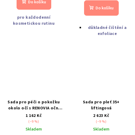
Do košíku
Do košíku
pro každodenní
kosmetickou rutinu
důkladné čištění a
exfoliace
Sada pro péči o pokožku
Sada pro pleť 35+
okolo očí s RENOVIA oční
liftingová
krém CPK
1 162 Kč
2 623 Kč
(–9 %)
(–9 %)
Skladem
Skladem