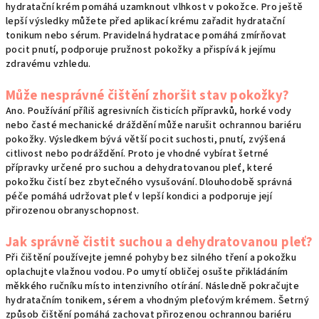
hydratační krém pomáhá uzamknout vlhkost v pokožce. Pro ještě
lepší výsledky můžete před aplikací krému zařadit hydratační
tonikum nebo sérum. Pravidelná hydratace pomáhá zmírňovat
pocit pnutí, podporuje pružnost pokožky a přispívá k jejímu
zdravému vzhledu.
Může nesprávné čištění zhoršit stav pokožky?
Ano. Používání příliš agresivních čisticích přípravků, horké vody
nebo časté mechanické dráždění může narušit ochrannou bariéru
pokožky. Výsledkem bývá větší pocit suchosti, pnutí, zvýšená
citlivost nebo podráždění. Proto je vhodné vybírat šetrné
přípravky určené pro suchou a dehydratovanou pleť, které
pokožku čistí bez zbytečného vysušování. Dlouhodobě správná
péče pomáhá udržovat pleť v lepší kondici a podporuje její
přirozenou obranyschopnost.
Jak správně čistit suchou a dehydratovanou pleť?
Při čištění používejte jemné pohyby bez silného tření a pokožku
oplachujte vlažnou vodou. Po umytí obličej osušte přikládáním
měkkého ručníku místo intenzivního otírání. Následně pokračujte
hydratačním tonikem, sérem a vhodným pleťovým krémem. Šetrný
způsob čištění pomáhá zachovat přirozenou ochrannou bariéru