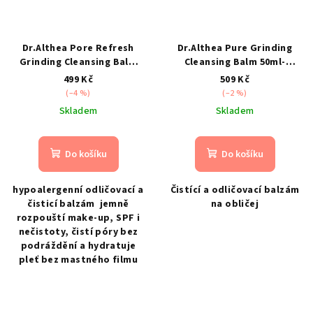
Dr.Althea Pore Refresh
Dr.Althea Pure Grinding
Grinding Cleansing Balm
Cleansing Balm 50ml-
50ml- hypoalergenní
Odličovací balzám na
499 Kč
509 Kč
odličovací a čisticí balzám
obličej
(–4 %)
(–2 %)
Skladem
Skladem
Do košíku
Do košíku
hypoalergenní odličovací a
Čistící a odličovací balzám
čisticí balzám jemně
na obličej
rozpouští make-up, SPF i
nečistoty, čistí póry bez
podráždění a hydratuje
pleť bez mastného filmu