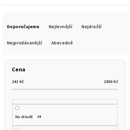
Ř
a
Doporučujeme
Nejlevnější
Nejdražší
z
e
Nejprodávanější
Abecedně
n
í
p
Cena
r
o
241
Kč
2650
Kč
d
u
k
t
Na skladě
28
ů