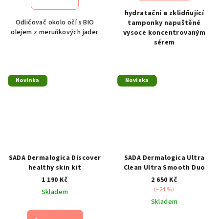
hydratační a zklidňující
Odličovač okolo očí s BIO
tamponky napuštěné
olejem z meruňkových jader
vysoce koncentrovaným
sérem
Novinka
Novinka
SADA Dermalogica Discover
SADA Dermalogica Ultra
healthy skin kit
Clean Ultra Smooth Duo
1 190 Kč
2 650 Kč
(–24 %)
Skladem
Skladem