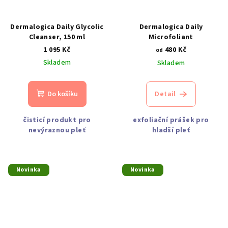
Dermalogica Daily Glycolic
Dermalogica Daily
Cleanser, 150 ml
Microfoliant
1 095 Kč
480 Kč
od
Skladem
Skladem
Do košíku
Detail
čisticí produkt pro
exfoliační prášek pro
nevýraznou pleť
hladší pleť
Novinka
Novinka