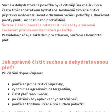
í
Suchá a dehydratovaná pokožka bývá citlivější na vnější vlivy a
p
často trpí nedostatkem hydratace. Nevhodně zvolené čisticí
r
přípravky mohou narušovat ochrannou bariéru pokožky a zhoršovat
v
pocity pnutí, suchosti nebo podráždění.
k
Šetrné čištění pomáhá odstranit nečistoty a zároveň
y
zachovat přirozenou hydrataci pokožky.
v
Pravidelná péče je základem pro zdravou, pružnou a komfortní
ý
pleť.
p
i
s
Jak správně čistit suchou a dehydratovanou
u
pleť?
Při čištění doporučujeme:
používat jemné čisticí přípravky,
vyhnout se agresivním detergentům,
čistit pleť ráno i večer,
po čištění vždy aplikovat hydratační péči,
používat tonikum určené pro suchou pokožku.