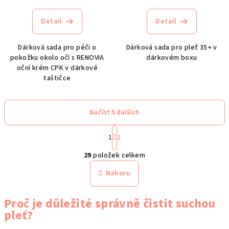
Detail
Detail
Dárková sada pro péči o
Dárková sada pro pleť 35+ v
pokožku okolo očí s RENOVIA
dárkovém boxu
oční krém CPK v dárkové
taštičce
Načíst 5 dalších
S
t
1
2
O
r
29
položek celkem
á
v
n
l
Nahoru
k
á
o
d
v
Proč je důležité správně čistit suchou
a
á
pleť?
n
c
í