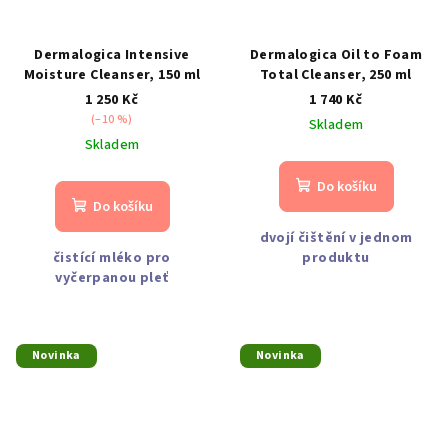
Dermalogica Intensive
Dermalogica Oil to Foam
Moisture Cleanser, 150 ml
Total Cleanser, 250 ml
1 250 Kč
1 740 Kč
(–10 %)
Skladem
Skladem
Do košíku
Do košíku
dvojí čištění v jednom
čistící mléko pro
produktu
vyčerpanou pleť
Novinka
Novinka