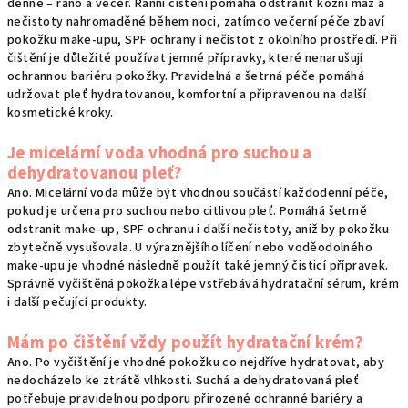
denně – ráno a večer. Ranní čištění pomáhá odstranit kožní maz a
nečistoty nahromaděné během noci, zatímco večerní péče zbaví
pokožku make-upu, SPF ochrany i nečistot z okolního prostředí. Při
čištění je důležité používat jemné přípravky, které nenarušují
ochrannou bariéru pokožky. Pravidelná a šetrná péče pomáhá
udržovat pleť hydratovanou, komfortní a připravenou na další
kosmetické kroky.
Je micelární voda vhodná pro suchou a
dehydratovanou pleť?
Ano. Micelární voda může být vhodnou součástí každodenní péče,
pokud je určena pro suchou nebo citlivou pleť. Pomáhá šetrně
odstranit make-up, SPF ochranu i další nečistoty, aniž by pokožku
zbytečně vysušovala. U výraznějšího líčení nebo voděodolného
make-upu je vhodné následně použít také jemný čisticí přípravek.
Správně vyčištěná pokožka lépe vstřebává hydratační sérum, krém
i další pečující produkty.
Mám po čištění vždy použít hydratační krém?
Ano. Po vyčištění je vhodné pokožku co nejdříve hydratovat, aby
nedocházelo ke ztrátě vlhkosti. Suchá a dehydratovaná pleť
potřebuje pravidelnou podporu přirozené ochranné bariéry a