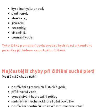
kyselina hyaluronová,
panthenol,
aloe vera,
glycerin,
ceramidy,
vitamín E,
termální voda.
Tyto látky pomáhají podporovat hydrataci a komfort
pokožky již během samotného čištění.
Nejčastější chyby při čištění suché pleti
Mezi časté chyby patří:
používání agresivních čisticích gelů,
příliš horká voda,
vynechávání hydratační péče,
nadměrné mechanické dráždění pokožky,
používání produktů určených pro mastnou pleť.