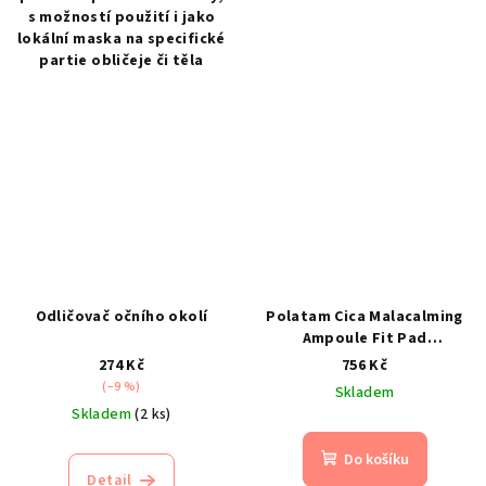
s možností použití i jako
lokální maska na specifické
partie obličeje či těla
Odličovač očního okolí
Polatam Cica Malacalming
Ampoule Fit Pad
150ml/100ks- hydratační a
274 Kč
756 Kč
zklidňující tamponky
(–9 %)
Skladem
Skladem
(2 ks)
Do košíku
Detail