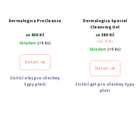
Dermalogica PreCleanse
Dermalogica Special
Cleansing Gel
420 Kč
380 Kč
od
od
(až –9 %)
Skladem
(>5 ks)
Skladem
(>5 ks)
Detail
Detail
čistící olej pro všechny
typy pleti
čistící gel pro všechny typy
pleti