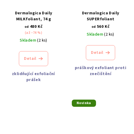
Dermalogica Daily
Dermalogica Daily
MILKfoliant, 74 g
SUPERfoliant
480 Kč
560 Kč
od
od
(až –74 %)
Skladem
(2 ks)
Skladem
(2 ks)
Detail
Detail
práškový exfoliant proti
zklidňující exfoliační
znečištění
prášek
Novinka