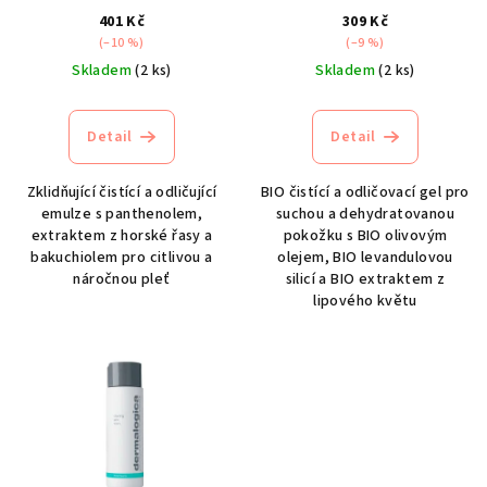
d
401 Kč
309 Kč
(–10 %)
(–9 %)
u
Skladem
(2 ks)
Skladem
(2 ks)
k
t
Detail
Detail
ů
Zklidňující čistící a odličující
BIO čistící a odličovací gel pro
emulze s panthenolem,
suchou a dehydratovanou
extraktem z horské řasy a
pokožku s BIO olivovým
bakuchiolem pro citlivou a
olejem, BIO levandulovou
náročnou pleť
silicí a BIO extraktem z
lipového květu