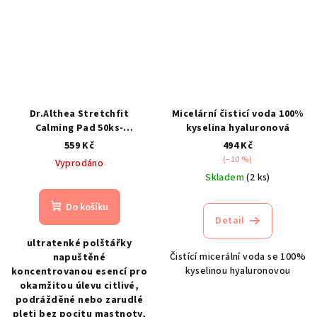
Dr.Althea Stretchfit
Micelární čisticí voda 100%
Calming Pad 50ks-
kyselina hyaluronová
zklidňující a hydratační
559 Kč
494 Kč
tonerové polštářky
(–10 %)
Vyprodáno
Skladem
(2 ks)
Do košíku
Detail
ultratenké polštářky
Čistící micerální voda se 100%
napuštěné
kyselinou hyaluronovou
koncentrovanou esencí pro
okamžitou úlevu citlivé,
podrážděné nebo zarudlé
pleti bez pocitu mastnoty,