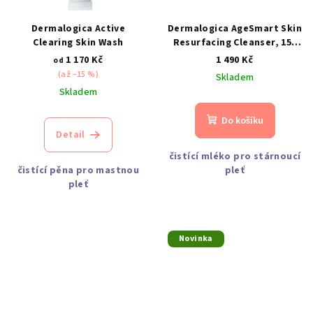
Dermalogica Active
Dermalogica AgeSmart Skin
Clearing Skin Wash
Resurfacing Cleanser, 150
ml
1 170 Kč
1 490 Kč
od
(až –15 %)
Skladem
Skladem
Do košíku
Detail
čistící mléko pro stárnoucí
čistící pěna pro mastnou
pleť
pleť
Novinka