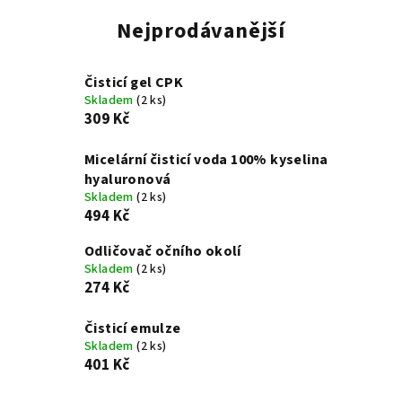
Nejprodávanější
Čisticí gel CPK
Skladem
(2 ks)
309 Kč
Micelární čisticí voda 100% kyselina
hyaluronová
Skladem
(2 ks)
494 Kč
Odličovač očního okolí
Skladem
(2 ks)
274 Kč
Čisticí emulze
Skladem
(2 ks)
401 Kč