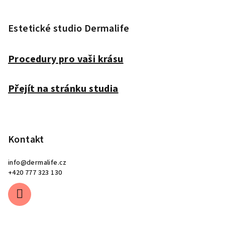
Z
á
p
Estetické studio Dermalife
a
t
Procedury pro vaši krásu
í
Přejít na stránku studia
Kontakt
info
@
dermalife.cz
+420 777 323 130