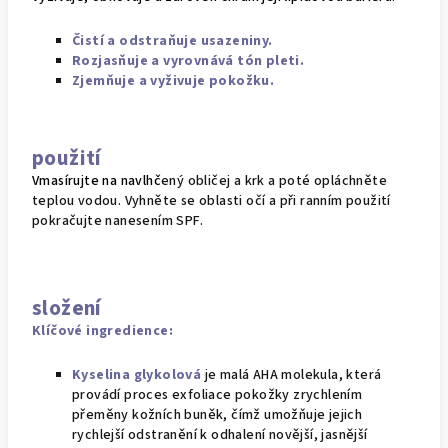
Čistí a odstraňuje usazeniny.
Rozjasňuje a vyrovnává tón pleti.
Zjemňuje a vyživuje pokožku.
použití
Vmasírujte na navlhč
ený obličej a krk a poté opláchněte
teplou vodou. Vyhněte se oblasti očí a při ranním použití
pokračujte nanesením SPF.
složení
Klíčové ingredience:
Kyselina glykolová
je malá AHA molekula, která
provádí proces exfoliace pokožky zrychlením
přeměny kožních buněk, čímž umožňuje jejich
rychlejší odstranění k odhalení novější, jasnější