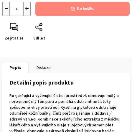
−
+
Do košíku
Zeptat se
Sdílet
Popis
Diskuze
Detailní popis produktu
Rozjasňující a vyživující čisticí prostředek obnovuje mdlý a
nerovnoměrný tón pleti a pomáhá odstranit nečistoty
způsobené vlivy prostředí.
Kyselina glykolová
odstraňuje
odumřelé kožní buňky, čímž pleť rozjasňuje a dodává jí
zdravý vzhled. Kombinace zklidňujícího extraktu z měsíčku
lékařského a vyživujícího oleje z jojobových semen pleť
vyživuje, obnovuje a zároveň chrání její lipidovou bariéru.