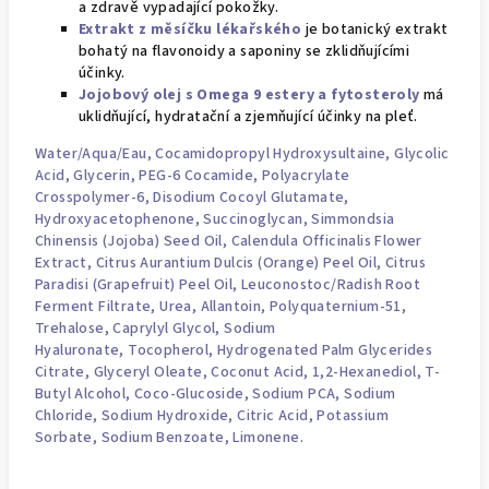
a zdravě vypadající pokožky.
Extrakt z měsíčku lékařského
je botanický extrakt
bohatý na flavonoidy a saponiny se zklidňujícími
účinky.
Jojobový olej s Omega 9 estery a fytosteroly
má
uklidňující, hydratační a zjemňující účinky na pleť.
Water/Aqua/Eau
, Cocamidopropyl Hydroxysultaine, Glycolic
Acid,
Glycerin
,
PEG
-6 Cocamide, Polyacrylate
Crosspolymer-6, Disodium Cocoyl Glutamate,
Hydroxyacetophenone, Succinoglycan, Simmondsia
Chinensis (Jojoba) Seed Oil, Calendula Officinalis Flower
Extract, Citrus Aurantium Dulcis (Orange) Peel Oil, Citrus
Paradisi (Grapefruit) Peel Oil, Leuconostoc/Radish Root
Ferment Filtrate, Urea, Allantoin, Polyquaternium-51,
Trehalose,
Caprylyl Glycol
,
Sodium
Hyaluronate
,
Tocopherol
, Hydrogenated Palm Glycerides
Citrate, Glyceryl Oleate, Coconut Acid, 1,2-Hexanediol, T-
Butyl Alcohol, Coco-Glucoside,
Sodium PCA
, Sodium
Chloride,
Sodium Hydroxide
,
Citric Acid
, Potassium
Sorbate, Sodium Benzoate,
Limonene
.