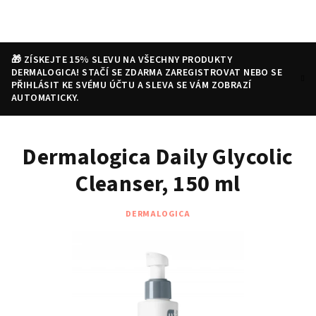
Přejít
na
obsah
🎁 ZÍSKEJTE 15% SLEVU NA VŠECHNY PRODUKTY
DERMALOGICA! STAČÍ SE ZDARMA ZAREGISTROVAT NEBO SE
PŘIHLÁSIT KE SVÉMU ÚČTU A SLEVA SE VÁM ZOBRAZÍ
AUTOMATICKY.
Nákupní
Hledat
Přihlášení
Dermalogica Daily Glycolic
košík
Cleanser, 150 ml
DERMALOGICA