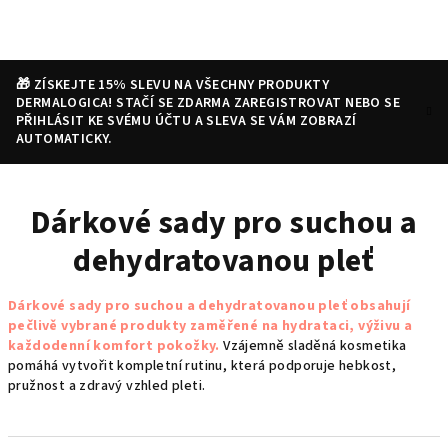
Přejít
na
obsah
🎁 ZÍSKEJTE 15% SLEVU NA VŠECHNY PRODUKTY
DERMALOGICA! STAČÍ SE ZDARMA ZAREGISTROVAT NEBO SE
PŘIHLÁSIT KE SVÉMU ÚČTU A SLEVA SE VÁM ZOBRAZÍ
AUTOMATICKY.
Nákupní
Hledat
Přihlášení
Dárkové sady pro suchou a
košík
dehydratovanou pleť
Dárkové sady pro suchou a dehydratovanou pleť obsahují
pečlivě vybrané produkty zaměřené na hydrataci, výživu a
každodenní komfort pokožky.
Vzájemně sladěná kosmetika
pomáhá vytvořit kompletní rutinu, která podporuje hebkost,
pružnost a zdravý vzhled pleti.