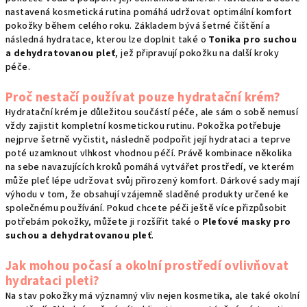
nastavená kosmetická rutina pomáhá udržovat optimální komfort
pokožky během celého roku. Základem bývá šetrné čištění a
následná hydratace, kterou lze doplnit také o
Tonika pro suchou
a dehydratovanou pleť
, jež připravují pokožku na další kroky
péče.
Proč nestačí používat pouze hydratační krém?
Hydratační krém je důležitou součástí péče, ale sám o sobě nemusí
vždy zajistit kompletní kosmetickou rutinu. Pokožka potřebuje
nejprve šetrně vyčistit, následně podpořit její hydrataci a teprve
poté uzamknout vlhkost vhodnou péčí. Právě kombinace několika
na sebe navazujících kroků pomáhá vytvářet prostředí, ve kterém
může pleť lépe udržovat svůj přirozený komfort. Dárkové sady mají
výhodu v tom, že obsahují vzájemně sladěné produkty určené ke
společnému používání. Pokud chcete péči ještě více přizpůsobit
potřebám pokožky, můžete ji rozšířit také o
Pleťové masky pro
suchou a dehydratovanou pleť
.
Jak mohou počasí a okolní prostředí ovlivňovat
hydrataci pleti?
Na stav pokožky má významný vliv nejen kosmetika, ale také okolní