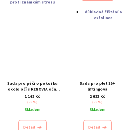
proti známkám stresu
důkladné čištění a
exfoliace
Sada pro péči o pokožku
Sada pro pleť 35+
okolo očí s RENOVIA oční
liftingová
krém CPK
1 162 Kč
2 623 Kč
(–9 %)
(–9 %)
Skladem
Skladem
Detail
Detail