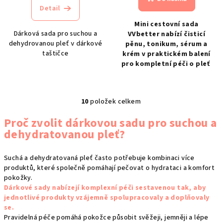
Detail
Mini cestovní sada
Dárková sada pro suchou a
VVbetter nabízí čisticí
dehydrovanou pleť v dárkové
pěnu, tonikum, sérum a
taštičce
krém v praktickém balení
pro kompletní péči o pleť
10
položek celkem
O
v
Proč zvolit dárkovou sadu pro suchou a
l
dehydratovanou pleť?
á
d
Suchá a dehydratovaná pleť často potřebuje kombinaci více
a
produktů, které společně pomáhají pečovat o hydrataci a komfort
c
pokožky.
í
Dárkové sady nabízejí komplexní péči sestavenou tak, aby
p
jednotlivé produkty vzájemně spolupracovaly a doplňovaly
r
se.
Pravidelná péče pomáhá pokožce působit svěžeji, jemněji a lépe
v