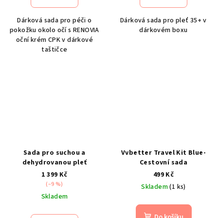
Dárková sada pro péči o
Dárková sada pro pleť 35+ v
pokožku okolo očí s RENOVIA
dárkovém boxu
oční krém CPK v dárkové
taštičce
Sada pro suchou a
Vvbetter Travel Kit Blue-
dehydrovanou pleť
Cestovní sada
1 399 Kč
499 Kč
(–9 %)
Skladem
(1 ks)
Skladem
Do košíku