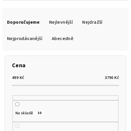
Ř
a
Doporučujeme
Nejlevnější
Nejdražší
z
e
Nejprodávanější
Abecedně
n
í
p
Cena
r
o
499
Kč
3790
Kč
d
u
k
t
Na skladě
10
ů