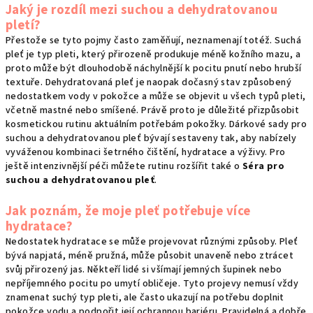
Jaký je rozdíl mezi suchou a dehydratovanou
pletí?
Přestože se tyto pojmy často zaměňují, neznamenají totéž. Suchá
pleť je typ pleti, který přirozeně produkuje méně kožního mazu, a
proto může být dlouhodobě náchylnější k pocitu pnutí nebo hrubší
textuře. Dehydratovaná pleť je naopak dočasný stav způsobený
nedostatkem vody v pokožce a může se objevit u všech typů pleti,
včetně mastné nebo smíšené. Právě proto je důležité přizpůsobit
kosmetickou rutinu aktuálním potřebám pokožky. Dárkové sady pro
suchou a dehydratovanou pleť bývají sestaveny tak, aby nabízely
vyváženou kombinaci šetrného čištění, hydratace a výživy. Pro
ještě intenzivnější péči můžete rutinu rozšířit také o
Séra pro
suchou a dehydratovanou pleť
.
Jak poznám, že moje pleť potřebuje více
hydratace?
Nedostatek hydratace se může projevovat různými způsoby. Pleť
bývá napjatá, méně pružná, může působit unaveně nebo ztrácet
svůj přirozený jas. Někteří lidé si všímají jemných šupinek nebo
nepříjemného pocitu po umytí obličeje. Tyto projevy nemusí vždy
znamenat suchý typ pleti, ale často ukazují na potřebu doplnit
pokožce vodu a podpořit její ochrannou bariéru. Pravidelná a dobře