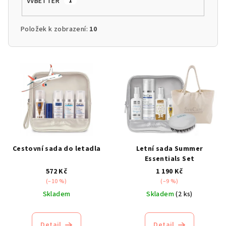
VVBETTER
1
Položek k zobrazení:
10
V
ý
p
i
s
p
r
Cestovní sada do letadla
Letní sada Summer
o
Essentials Set
d
572 Kč
1 190 Kč
(–10 %)
(–9 %)
u
Skladem
Skladem
(2 ks)
k
t
Detail
Detail