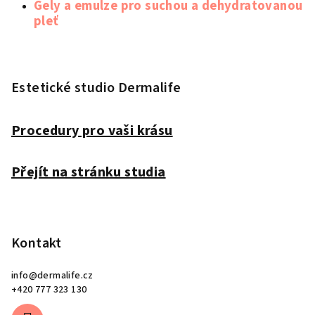
Gely a emulze pro suchou a dehydratovanou
pleť
Z
á
p
Estetické studio Dermalife
a
t
Procedury pro vaši krásu
í
Přejít na stránku studia
Kontakt
info
@
dermalife.cz
+420 777 323 130