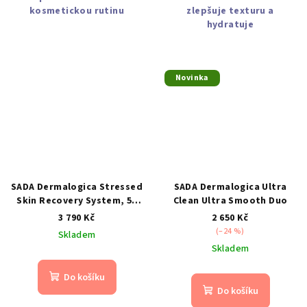
kosmetickou rutinu
zlepšuje texturu a
hydratuje
Novinka
SADA Dermalogica Stressed
SADA Dermalogica Ultra
Skin Recovery System, 50
Clean Ultra Smooth Duo
ml + 75 ml
3 790 Kč
2 650 Kč
(–24 %)
Skladem
Skladem
Do košíku
Do košíku