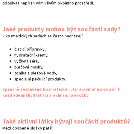
odolávat nepříznivým vlivům okolního prostředí.
k
y
v
ý
Jaké produkty mohou být součástí sady?
p
V kosmetických sadách se často nacházejí:
i
s
čisticí přípravky,
u
hydratační krémy,
výživná séra,
pleťové masky,
tonika a pleťové vody,
speciální pečující produkty.
Správně sestavená kosmetická rutina pomáhá podpořit
každodenní hydrataci a ochranu pokožky.
Jaké aktivní látky bývají součástí produktů?
Mezi oblíbené složky patří: