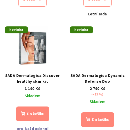
ů
Letní sada
Novinka
Novinka
SADA Dermalogica Discover
SADA Dermalogica Dynamic
healthy skin kit
Defense Duo
1 190 Kč
2 790 Kč
(–13 %)
Skladem
Skladem
Do košíku
Do košíku
pro každodenní