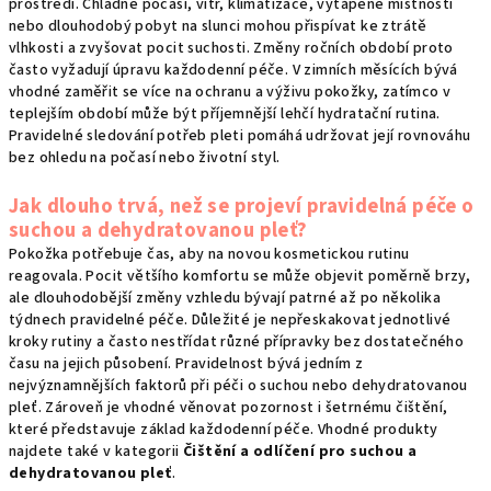
prostředí. Chladné počasí, vítr, klimatizace, vytápěné místnosti
nebo dlouhodobý pobyt na slunci mohou přispívat ke ztrátě
vlhkosti a zvyšovat pocit suchosti. Změny ročních období proto
často vyžadují úpravu každodenní péče. V zimních měsících bývá
vhodné zaměřit se více na ochranu a výživu pokožky, zatímco v
teplejším období může být příjemnější lehčí hydratační rutina.
Pravidelné sledování potřeb pleti pomáhá udržovat její rovnováhu
bez ohledu na počasí nebo životní styl.
Jak dlouho trvá, než se projeví pravidelná péče o
suchou a dehydratovanou pleť?
Pokožka potřebuje čas, aby na novou kosmetickou rutinu
reagovala. Pocit většího komfortu se může objevit poměrně brzy,
ale dlouhodobější změny vzhledu bývají patrné až po několika
týdnech pravidelné péče. Důležité je nepřeskakovat jednotlivé
kroky rutiny a často nestřídat různé přípravky bez dostatečného
času na jejich působení. Pravidelnost bývá jedním z
nejvýznamnějších faktorů při péči o suchou nebo dehydratovanou
pleť. Zároveň je vhodné věnovat pozornost i šetrnému čištění,
které představuje základ každodenní péče. Vhodné produkty
najdete také v kategorii
Čištění a odlíčení pro suchou a
dehydratovanou pleť
.