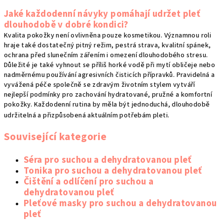
Jaké každodenní návyky pomáhají udržet pleť
dlouhodobě v dobré kondici?
Kvalita pokožky není ovlivněna pouze kosmetikou. Významnou roli
hraje také dostatečný pitný režim, pestrá strava, kvalitní spánek,
ochrana před slunečním zářením i omezení dlouhodobého stresu.
Důležité je také vyhnout se příliš horké vodě při mytí obličeje nebo
nadměrnému používání agresivních čisticích přípravků. Pravidelná a
vyvážená péče společně se zdravým životním stylem vytváří
nejlepší podmínky pro zachování hydratované, pružné a komfortní
pokožky. Každodenní rutina by měla být jednoduchá, dlouhodobě
udržitelná a přizpůsobená aktuálním potřebám pleti.
Související kategorie
Séra pro suchou a dehydratovanou pleť
Tonika pro suchou a dehydratovanou pleť
Čištění a odlíčení pro suchou a
dehydratovanou pleť
Pleťové masky pro suchou a dehydratovanou
pleť