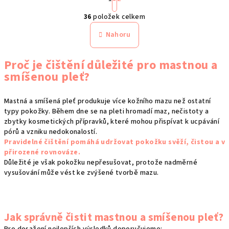
t
O
r
36
položek celkem
á
v
n
l
Nahoru
k
á
o
d
v
Proč je čištění důležité pro mastnou a
a
á
smíšenou pleť?
n
c
í
í
Mastná a smíšená pleť produkuje více kožního mazu než ostatní
p
typy pokožky. Během dne se na pleti hromadí maz, nečistoty a
r
zbytky kosmetických přípravků, které mohou přispívat k ucpávání
v
pórů a vzniku nedokonalostí.
k
Pravidelné čištění pomáhá udržovat pokožku svěží, čistou a v
y
přirozené rovnováze.
v
Důležité je však pokožku nepřesušovat, protože nadměrné
ý
vysušování může vést ke zvýšené tvorbě mazu.
p
i
s
Jak správně čistit mastnou a smíšenou pleť?
u