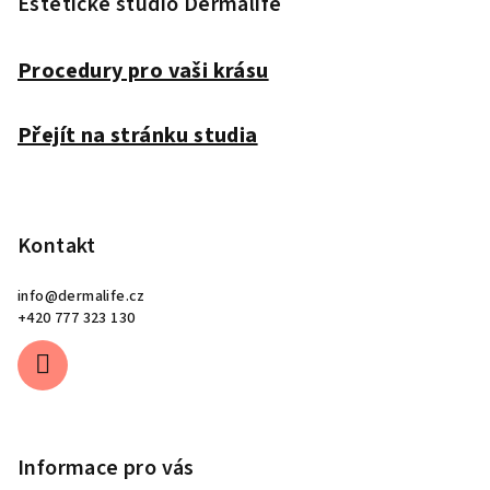
p
Estetické studio Dermalife
a
t
Procedury pro vaši krásu
í
Přejít na stránku studia
Kontakt
info
@
dermalife.cz
+420 777 323 130
Informace pro vás