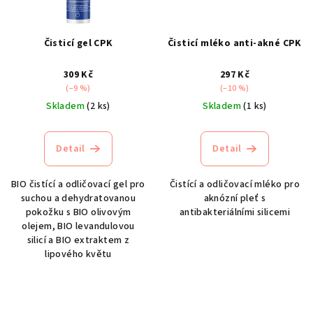
Čisticí gel CPK
Čisticí mléko anti-akné CPK
309 Kč
297 Kč
(–9 %)
(–10 %)
Skladem
(2 ks)
Skladem
(1 ks)
Detail
Detail
BIO čistící a odličovací gel pro
Čistící a odličovací mléko pro
suchou a dehydratovanou
aknózní pleť s
pokožku s BIO olivovým
antibakteriálními silicemi
olejem, BIO levandulovou
silicí a BIO extraktem z
lipového květu