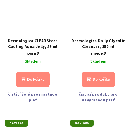
Dermalogica CLEARStart
Dermalogica Daily Glycolic
Cooling Aqua Jelly, 59 ml
Cleanser, 150 ml
690 Kč
1 095 Kč
Skladem
Skladem
Do košíku
Do košíku
čistící želé pro mastnou
čisticí produkt pro
pleť
nevýraznou pleť
Novinka
Novinka