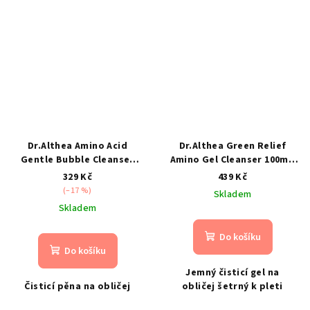
Dr.Althea Amino Acid
Dr.Althea Green Relief
Gentle Bubble Cleanser
Amino Gel Cleanser 100ml-
140ml- Jemná čistící pěna
jemný čisticí gel na obličej
329 Kč
439 Kč
(–17 %)
Skladem
Skladem
Do košíku
Do košíku
Jemný čisticí gel na
Čisticí pěna na obličej
obličej šetrný k pleti