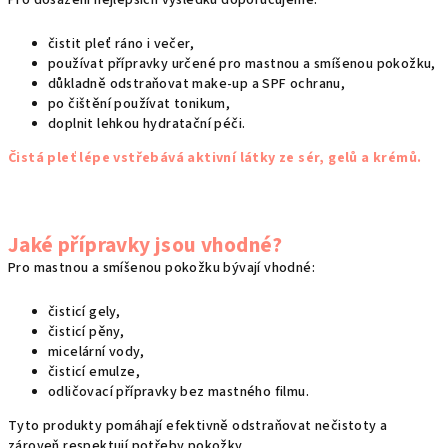
Pro dosažení nejlepších výsledků doporučujeme:
čistit pleť ráno i večer,
používat přípravky určené pro mastnou a smíšenou pokožku,
důkladně odstraňovat make-up a SPF ochranu,
po čištění používat tonikum,
doplnit lehkou hydratační péči.
Čistá pleť lépe vstřebává aktivní látky ze sér, gelů a krémů.
Jaké přípravky jsou vhodné?
Pro mastnou a smíšenou pokožku bývají vhodné:
čisticí gely,
čisticí pěny,
micelární vody,
čisticí emulze,
odličovací přípravky bez mastného filmu.
Tyto produkty pomáhají efektivně odstraňovat nečistoty a
zároveň respektují potřeby pokožky.