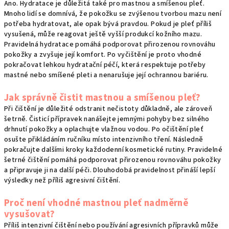
Ano. Hydratace je důležitá také pro mastnou a smíšenou pleť.
Mnoho lidí se domnívá, že pokožku se zvýšenou tvorbou mazu není
potřeba hydratovat, ale opak bývá pravdou. Pokud je pleť příliš
vysušená, může reagovat ještě vyšší produkcí kožního mazu.
Pravidelná hydratace pomáhá podporovat přirozenou rovnováhu
pokožky a zvyšuje její komfort. Po vyčištění je proto vhodné
pokračovat lehkou hydratační péčí, která respektuje potřeby
mastné nebo smíšené pleti a nenarušuje její ochrannou bariéru.
Jak správně čistit mastnou a smíšenou pleť?
Při čištění je důležité odstranit nečistoty důkladně, ale zároveň
šetrně. Čisticí přípravek nanášejte jemnými pohyby bez silného
drhnutí pokožky a oplachujte vlažnou vodou. Po očištění pleť
osušte přikládáním ručníku místo intenzivního tření. Následně
pokračujte dalšími kroky každodenní kosmetické rutiny. Pravidelné
šetrné čištění pomáhá podporovat přirozenou rovnováhu pokožky
a připravuje ji na další péči. Dlouhodobá pravidelnost přináší lepší
výsledky než příliš agresivní čištění.
Proč není vhodné mastnou pleť nadměrně
vysušovat?
Příliš intenzivní čištění nebo používání agresivních přípravků může