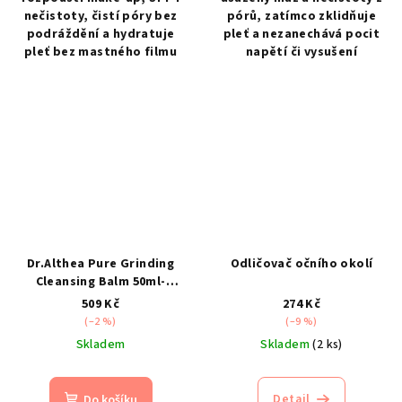
nečistoty, čistí póry bez
pórů, zatímco zklidňuje
podráždění a hydratuje
pleť a nezanechává pocit
pleť bez mastného filmu
napětí či vysušení
Dr.Althea Pure Grinding
Odličovač očního okolí
Cleansing Balm 50ml-
Odličovací balzám na
509 Kč
274 Kč
obličej
(–2 %)
(–9 %)
Skladem
Skladem
(2 ks)
Detail
Do košíku