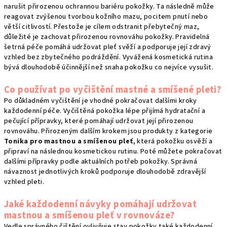
narušit přirozenou ochrannou bariéru pokožky. Ta následně může
reagovat zvýšenou tvorbou kožního mazu, pocitem pnutí nebo
větší citlivostí. Přestože je cílem odstranit přebytečný maz,
důležité je zachovat přirozenou rovnováhu pokožky. Pravidelná
šetrná péče pomáhá udržovat pleť svěží a podporuje její zdravý
vzhled bez zbytečného podráždění. Vyvážená kosmetická rutina
bývá dlouhodobě účinnější než snaha pokožku co nejvíce vysušit.
Co používat po vyčištění mastné a smíšené pleti?
Po důkladném vyčištění je vhodné pokračovat dalšími kroky
každodenní péče. Vyčištěná pokožka lépe přijímá hydratační a
pečující přípravky, které pomáhají udržovat její přirozenou
rovnováhu. Přirozeným dalším krokem jsou produkty z kategorie
Tonika pro mastnou a smíšenou pleť
, která pokožku osvěží a
připraví na následnou kosmetickou rutinu. Poté můžete pokračovat
dalšími přípravky podle aktuálních potřeb pokožky. Správná
návaznost jednotlivých kroků podporuje dlouhodobě zdravější
vzhled pleti.
Jaké každodenní návyky pomáhají udržovat
mastnou a smíšenou pleť v rovnováze?
Vedle správného čištění ovlivňuje stav pokožky také každodenní