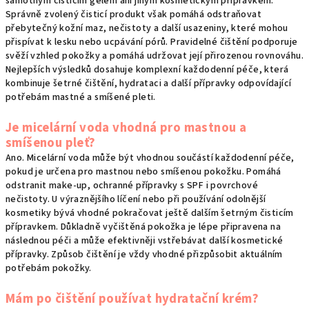
samotným čisticím gelem ani jiným kosmetickým přípravkem.
Správně zvolený čisticí produkt však pomáhá odstraňovat
přebytečný kožní maz, nečistoty a další usazeniny, které mohou
přispívat k lesku nebo ucpávání pórů. Pravidelné čištění podporuje
svěží vzhled pokožky a pomáhá udržovat její přirozenou rovnováhu.
Nejlepších výsledků dosahuje komplexní každodenní péče, která
kombinuje šetrné čištění, hydrataci a další přípravky odpovídající
potřebám mastné a smíšené pleti.
Je micelární voda vhodná pro mastnou a
smíšenou pleť?
Ano. Micelární voda může být vhodnou součástí každodenní péče,
pokud je určena pro mastnou nebo smíšenou pokožku. Pomáhá
odstranit make-up, ochranné přípravky s SPF i povrchové
nečistoty. U výraznějšího líčení nebo při používání odolnější
kosmetiky bývá vhodné pokračovat ještě dalším šetrným čisticím
přípravkem. Důkladně vyčištěná pokožka je lépe připravena na
následnou péči a může efektivněji vstřebávat další kosmetické
přípravky. Způsob čištění je vždy vhodné přizpůsobit aktuálním
potřebám pokožky.
Mám po čištění používat hydratační krém?