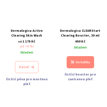
Dermalogica Active
Dermalogica CLEARStart
Clearing Skin Wash
Clearing Booster, 30 ml
1 170 Kč
690 Kč
od
(až –15 %)
Skladem
Skladem
Do košíku
Detail
čistící booster pro
čistící pěna pro mastnou
zanícenou pleť
pleť