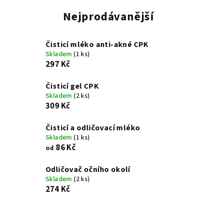
Nejprodávanější
Čisticí mléko anti-akné CPK
Skladem
(1 ks)
297 Kč
Čisticí gel CPK
Skladem
(2 ks)
309 Kč
Čisticí a odličovací mléko
Skladem
(1 ks)
86 Kč
od
Odličovač očního okolí
Skladem
(2 ks)
274 Kč