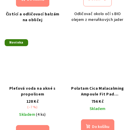
Odličovač okolo očí s BIO
Čistící a odličovací balzám
olejem z meruňkových jader
na obličej
Novinka
Pleťová voda na akné s
Polatam Cica Malacalming
propolisem
Ampoule Fit Pad
150ml/100ks- hydratační a
128 Kč
756 Kč
zklidňující tamponky
(–7 %)
Skladem
Skladem
(4 ks)
Do košíku