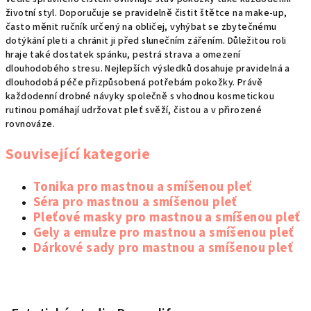
životní styl. Doporučuje se pravidelně čistit štětce na make-up,
často měnit ručník určený na obličej, vyhýbat se zbytečnému
dotýkání pleti a chránit ji před slunečním zářením. Důležitou roli
hraje také dostatek spánku, pestrá strava a omezení
dlouhodobého stresu. Nejlepších výsledků dosahuje pravidelná a
dlouhodobá péče přizpůsobená potřebám pokožky. Právě
každodenní drobné návyky společně s vhodnou kosmetickou
rutinou pomáhají udržovat pleť svěží, čistou a v přirozené
rovnováze.
Související kategorie
Tonika pro mastnou a smíšenou pleť
Séra pro mastnou a smíšenou pleť
Pleťové masky pro mastnou a smíšenou pleť
Gely a emulze pro mastnou a smíšenou pleť
Dárkové sady pro mastnou a smíšenou pleť
Z
á