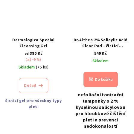
Dermalogica Special
Dr.Althea 2% Salicylic Acid
Cleansing Gel
Clear Pad - čisticí
tamponky s kyselinou
380 Kč
549 Kč
od
salicylovou
(až –9 %)
Skladem
Skladem
(>5 ks)
Do košíku
Detail
exfoliační tonizační
čistící gel pro všechny typy
tamponky s 2 %
pleti
kyselinou salicylovou
pro hloubkové čištění
pleti a prevenci
nedokonalostí