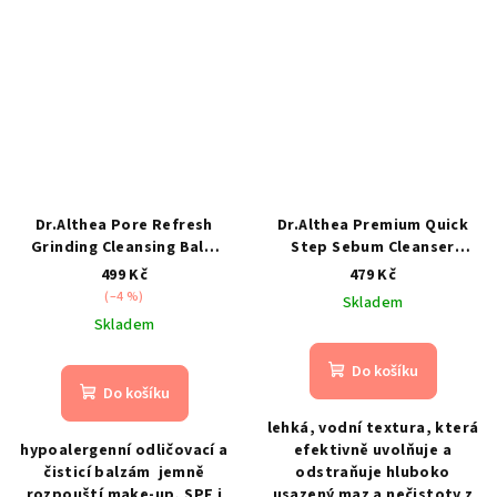
Dr.Althea Pore Refresh
Dr.Althea Premium Quick
Grinding Cleansing Balm
Step Sebum Cleanser
50ml- hypoalergenní
100ml- jemný tekutý čistič
499 Kč
479 Kč
odličovací a čisticí balzám
pórů a nadměrného mazu
(–4 %)
Skladem
Skladem
Do košíku
Do košíku
lehká, vodní textura, která
hypoalergenní odličovací a
efektivně uvolňuje a
čisticí balzám jemně
odstraňuje hluboko
rozpouští make-up, SPF i
usazený maz a nečistoty z