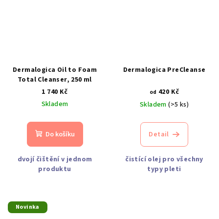
Dermalogica Oil to Foam
Dermalogica PreCleanse
Total Cleanser, 250 ml
1 740 Kč
420 Kč
od
Skladem
Skladem
(>5 ks)
Do košíku
Detail
dvojí čištění v jednom
čistící olej pro všechny
produktu
typy pleti
Novinka