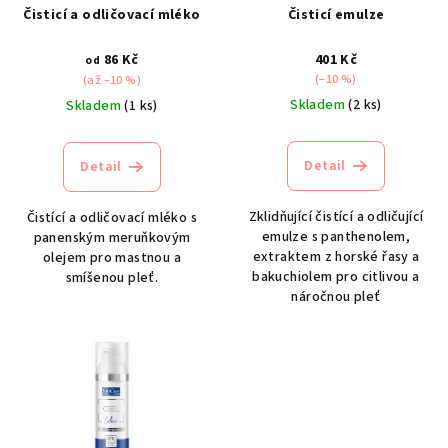
r
Čisticí a odličovací mléko
Čisticí emulze
o
d
86 Kč
401 Kč
od
(–10 %)
(až –10 %)
u
Skladem
(2 ks)
Skladem
(1 ks)
k
t
Detail
Detail
ů
Zklidňující čistící a odličující
Čistící a odličovací mléko s
emulze s panthenolem,
panenským meruňkovým
extraktem z horské řasy a
olejem pro mastnou a
bakuchiolem pro citlivou a
smíšenou pleť.
náročnou pleť