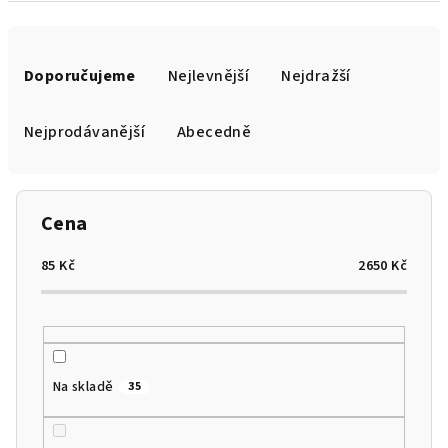
Ř
a
Doporučujeme
Nejlevnější
Nejdražší
z
e
Nejprodávanější
Abecedně
n
í
p
Cena
r
o
85
Kč
2650
Kč
d
u
k
t
Na skladě
35
ů