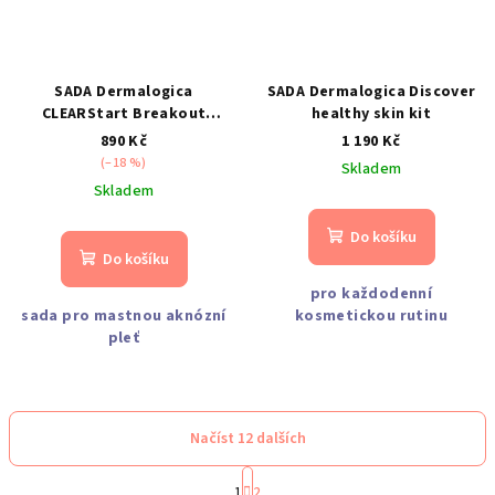
SADA Dermalogica
SADA Dermalogica Discover
CLEARStart Breakout
healthy skin kit
Clearing Kit
890 Kč
1 190 Kč
(–18 %)
Skladem
Skladem
Do košíku
Do košíku
pro každodenní
sada pro mastnou aknózní
kosmetickou rutinu
pleť
Načíst 12 dalších
S
1
2