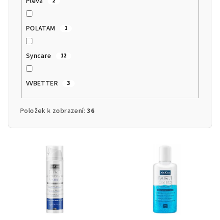
Pleva
2
POLATAM
1
Syncare
12
VVBETTER
3
Položek k zobrazení:
36
V
ý
p
i
s
p