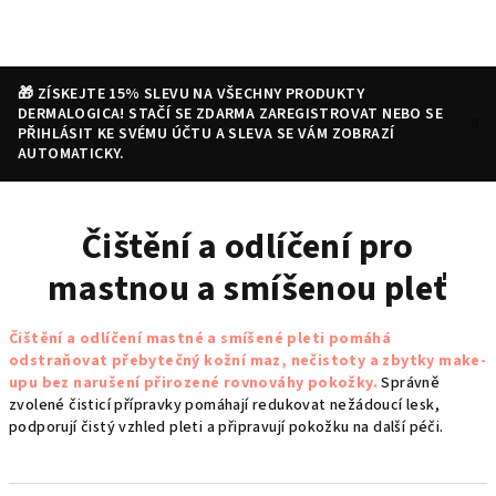
Přejít
na
obsah
🎁 ZÍSKEJTE 15% SLEVU NA VŠECHNY PRODUKTY
DERMALOGICA! STAČÍ SE ZDARMA ZAREGISTROVAT NEBO SE
PŘIHLÁSIT KE SVÉMU ÚČTU A SLEVA SE VÁM ZOBRAZÍ
AUTOMATICKY.
Nákupní
Hledat
Přihlášení
Čištění a odlíčení pro
košík
mastnou a smíšenou pleť
Čištění a odlíčení mastné a smíšené pleti pomáhá
odstraňovat přebytečný kožní maz, nečistoty a zbytky make-
upu bez narušení přirozené rovnováhy pokožky.
Správně
zvolené čisticí přípravky pomáhají redukovat nežádoucí lesk,
podporují čistý vzhled pleti a připravují pokožku na další péči.