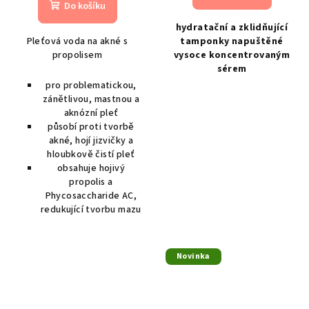
Do košíku
hydratační a zklidňující
Pleťová voda na akné s
tamponky napuštěné
propolisem
vysoce koncentrovaným
sérem
pro problematickou,
zánětlivou, mastnou a
aknózní pleť
působí proti tvorbě
akné, hojí jizvičky a
hloubkově čistí pleť
obsahuje hojivý
propolis a
Phycosaccharide AC,
redukující tvorbu mazu
Novinka