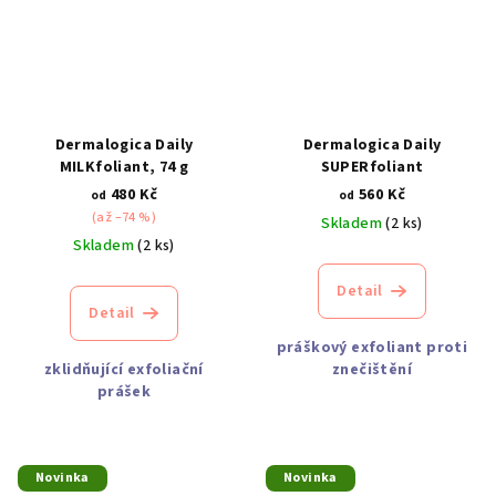
Dermalogica Daily
Dermalogica Daily
MILKfoliant, 74 g
SUPERfoliant
480 Kč
560 Kč
od
od
(až –74 %)
Skladem
(2 ks)
Skladem
(2 ks)
Detail
Detail
práškový exfoliant proti
zklidňující exfoliační
znečištění
prášek
Novinka
Novinka