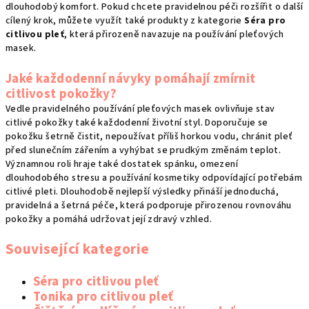
dlouhodobý komfort. Pokud chcete pravidelnou péči rozšířit o další
cílený krok, můžete využít také produkty z kategorie
Séra pro
citlivou pleť
, která přirozeně navazuje na používání pleťových
masek.
Jaké každodenní návyky pomáhají zmírnit
citlivost pokožky?
Vedle pravidelného používání pleťových masek ovlivňuje stav
citlivé pokožky také každodenní životní styl. Doporučuje se
pokožku šetrně čistit, nepoužívat příliš horkou vodu, chránit pleť
před slunečním zářením a vyhýbat se prudkým změnám teplot.
Významnou roli hraje také dostatek spánku, omezení
dlouhodobého stresu a používání kosmetiky odpovídající potřebám
citlivé pleti. Dlouhodobě nejlepší výsledky přináší jednoduchá,
pravidelná a šetrná péče, která podporuje přirozenou rovnováhu
pokožky a pomáhá udržovat její zdravý vzhled.
Související kategorie
Séra pro citlivou pleť
Tonika pro citlivou pleť