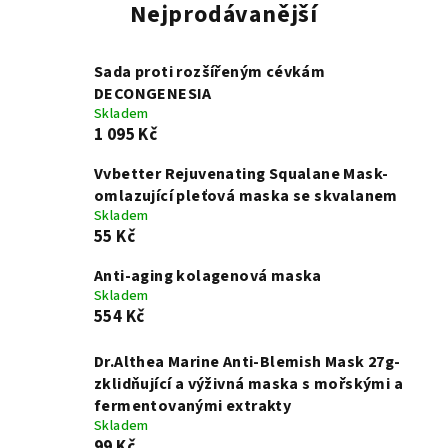
Nejprodávanější
Sada proti rozšířeným cévkám
DECONGENESIA
Skladem
1 095 Kč
Vvbetter Rejuvenating Squalane Mask-
omlazující pleťová maska se skvalanem
Skladem
55 Kč
Anti-aging kolagenová maska
Skladem
554 Kč
Dr.Althea Marine Anti-Blemish Mask 27g-
zklidňující a výživná maska s mořskými a
fermentovanými extrakty
Skladem
99 Kč