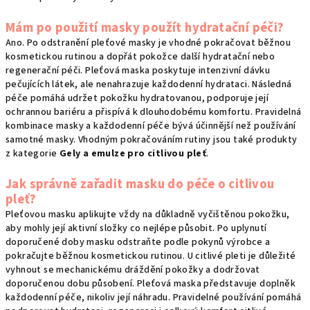
Mám po použití masky použít hydratační péči?
Ano. Po odstranění pleťové masky je vhodné pokračovat běžnou
kosmetickou rutinou a dopřát pokožce další hydratační nebo
regenerační péči. Pleťová maska poskytuje intenzivní dávku
pečujících látek, ale nenahrazuje každodenní hydrataci. Následná
péče pomáhá udržet pokožku hydratovanou, podporuje její
ochrannou bariéru a přispívá k dlouhodobému komfortu. Pravidelná
kombinace masky a každodenní péče bývá účinnější než používání
samotné masky. Vhodným pokračováním rutiny jsou také produkty
z kategorie
Gely a emulze pro citlivou pleť
.
Jak správně zařadit masku do péče o citlivou
pleť?
Pleťovou masku aplikujte vždy na důkladně vyčištěnou pokožku,
aby mohly její aktivní složky co nejlépe působit. Po uplynutí
doporučené doby masku odstraňte podle pokynů výrobce a
pokračujte běžnou kosmetickou rutinou. U citlivé pleti je důležité
vyhnout se mechanickému dráždění pokožky a dodržovat
doporučenou dobu působení. Pleťová maska představuje doplněk
každodenní péče, nikoliv její náhradu. Pravidelné používání pomáhá