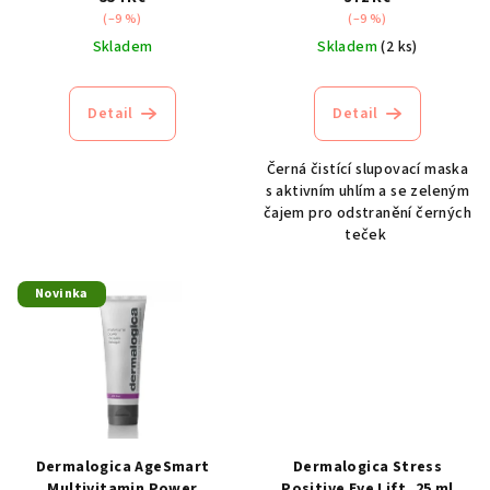
d
(–9 %)
(–9 %)
u
Skladem
Skladem
(2 ks)
k
t
Detail
Detail
ů
Černá čistící slupovací maska
s aktivním uhlím a se zeleným
čajem pro odstranění černých
teček
Novinka
Dermalogica AgeSmart
Dermalogica Stress
Multivitamin Power
Positive Eye Lift, 25 ml