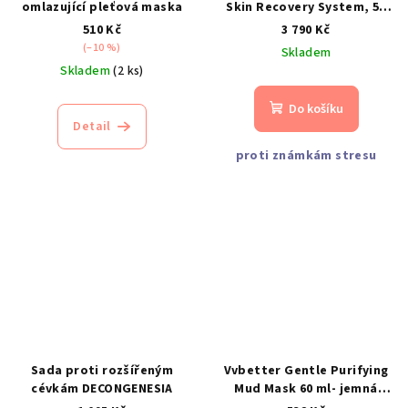
omlazující pleťová maska
Skin Recovery System, 50
ml + 75 ml
510 Kč
3 790 Kč
(–10 %)
Skladem
Skladem
(2 ks)
Do košíku
Detail
proti známkám stresu
Sada proti rozšířeným
Vvbetter Gentle Purifying
cévkám DECONGENESIA
Mud Mask 60 ml- jemná
čisticí bahenní maska na