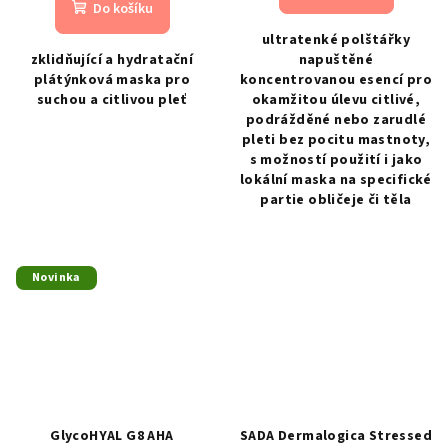
Do košíku
ultratenké polštářky
zklidňující a hydratační
napuštěné
plátýnková maska pro
koncentrovanou esencí pro
suchou a citlivou pleť
okamžitou úlevu citlivé,
podrážděné nebo zarudlé
pleti bez pocitu mastnoty,
s možností použití i jako
lokální maska na specifické
partie obličeje či těla
Novinka
GlycoHYAL G8 AHA
SADA Dermalogica Stressed