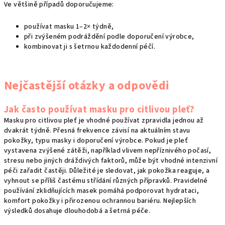
Ve většině případů doporučujeme:
používat masku 1–2× týdně,
při zvýšeném podráždění podle doporučení výrobce,
kombinovat ji s šetrnou každodenní péčí.
Nejčastější otázky a odpovědi
Jak často používat masku pro citlivou pleť?
Masku pro citlivou pleť je vhodné používat zpravidla jednou až
dvakrát týdně. Přesná frekvence závisí na aktuálním stavu
pokožky, typu masky i doporučení výrobce. Pokud je pleť
vystavena zvýšené zátěži, například vlivem nepříznivého počasí,
stresu nebo jiných dráždivých faktorů, může být vhodné intenzivní
péči zařadit častěji. Důležité je sledovat, jak pokožka reaguje, a
vyhnout se příliš častému střídání různých přípravků. Pravidelné
používání zklidňujících masek pomáhá podporovat hydrataci,
komfort pokožky i přirozenou ochrannou bariéru. Nejlepších
výsledků dosahuje dlouhodobá a šetrná péče.