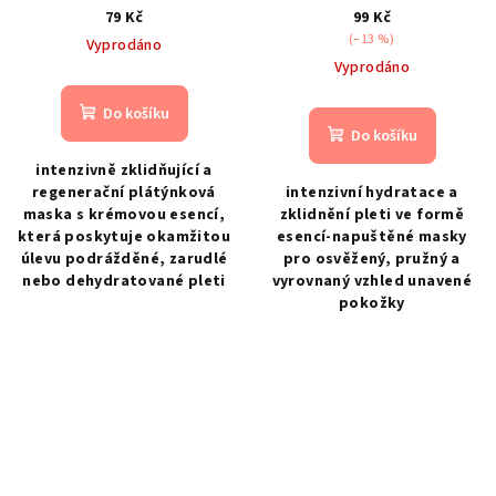
hydratační maska pro
hydratační plátýnková
79 Kč
99 Kč
citlivou, podrážděnou a
maska s azulenem a
(–13 %)
Vyprodáno
stresovanou pleť
bambusovou vodou
Vyprodáno
Do košíku
Do košíku
intenzivně zklidňující a
regenerační plátýnková
intenzivní hydratace a
maska s krémovou esencí,
zklidnění pleti ve formě
která poskytuje okamžitou
esencí-napuštěné masky
úlevu podrážděné, zarudlé
pro osvěžený, pružný a
nebo dehydratované pleti
vyrovnaný vzhled unavené
pokožky