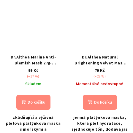
Dr.Althea Marine Anti-
Dr.Althea Natural
Blemish Mask 27g-
Brightening Velvet Mask
zklidňující a výživná maska
27g- rozjasňující sametová
99 Kč
79 Kč
s mořskými a
maska s přírodními
(–17 %)
(–28 %)
fermentovanými extrakty
extrakty
Skladem
Momentálně nedostupné
Do košíku
Do košíku
zklidňující a výživná
jemná plátýnková maska,
pleťová plátýnková maska
která pleť hydratace,
s mořskými a
sjednocuje tón, dodává jas