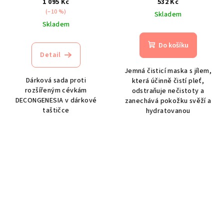
1 095 Kč
532 Kč
obličej
(–10 %)
Skladem
Skladem
Do košíku
Detail
Jemná čisticí maska s jílem,
Dárková sada proti
která účinně čistí pleť,
rozšířeným cévkám
odstraňuje nečistoty a
DECONGENESIA v dárkové
zanechává pokožku svěží a
taštičce
hydratovanou