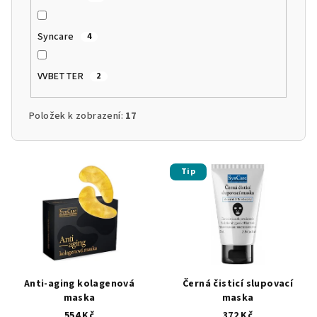
Syncare
4
VVBETTER
2
Položek k zobrazení:
17
V
Tip
ý
p
i
s
p
r
Anti-aging kolagenová
Černá čisticí slupovací
o
maska
maska
554 Kč
372 Kč