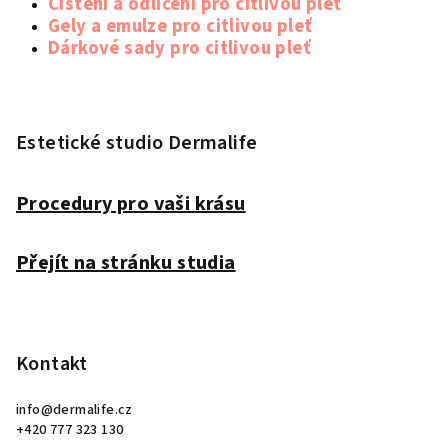
Čištění a odlíčení pro citlivou pleť
Gely a emulze pro citlivou pleť
Dárkové sady pro citlivou pleť
Z
á
p
Estetické studio Dermalife
a
t
Procedury pro vaši krásu
í
Přejít na stránku studia
Kontakt
info
@
dermalife.cz
+420 777 323 130