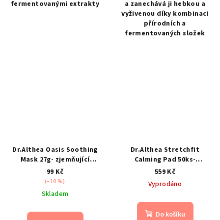
fermentovanými extrakty
a zanechává ji hebkou a
vyživenou díky kombinaci
přírodních a
fermentovaných složek
Dr.Althea Oasis Soothing
Dr.Althea Stretchfit
Mask 27g- zjemňující
Calming Pad 50ks-
plátýnková maska
zklidňující a hydratační
99 Kč
559 Kč
tonerové polštářky
(–10 %)
Vyprodáno
Skladem
Do košíku