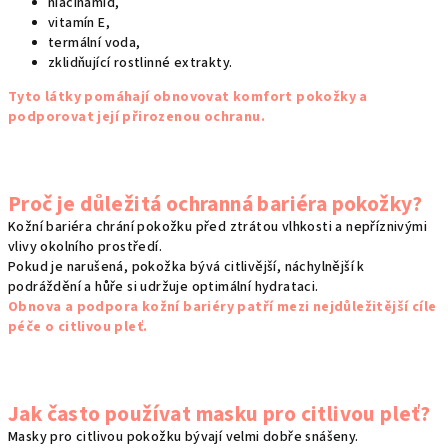
niacinamid,
vitamín E,
termální voda,
zklidňující rostlinné extrakty.
Tyto látky pomáhají obnovovat komfort pokožky a
podporovat její přirozenou ochranu.
Proč je důležitá ochranná bariéra pokožky?
Kožní bariéra chrání pokožku před ztrátou vlhkosti a nepříznivými
vlivy okolního prostředí.
Pokud je narušená, pokožka bývá citlivější, náchylnější k
podráždění a hůře si udržuje optimální hydrataci.
Obnova a podpora kožní bariéry patří mezi nejdůležitější cíle
péče o citlivou pleť.
Jak často používat masku pro citlivou pleť?
Masky pro citlivou pokožku bývají velmi dobře snášeny.