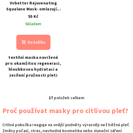
Vvbetter Rejuvenating
Squalane Mask- omlazující
pleťová maska se
55 Kč
skvalanem
Skladem
Do košíku
textilní maska navržená
pro okamžitou regeneraci,
hloubkovou hydrataci a
zesílení pružnosti pleti
17
položek celkem
O
v
Proč používat masky pro citlivou pleť?
l
á
Citlivá pokožka reaguje na vnější podněty výrazněji než běžná pleť.
d
Změny počasí, stres, nevhodná kosmetika nebo sluneční záření