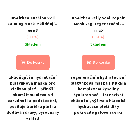
Dr.Althea Cushion Veil
Dr.Althea Jelly Seal Repair
Calming Mask- zklidňující
Mask 28g- regenerační a
plátýnková maska s
hydratativní plátýnková
99 Kč
99 Kč
pupečníkem asijským
maska
(–13 %)
(–13 %)
Skladem
Skladem
Do košíku
Do košíku
zklidňující a hydratační
regenerační a hydratativní
plátýnková maska pro
plátýnková maska s PDRN a
citlivou pleť – přináší
komplexem kyseliny
okamžitou úlevu od
hyaluronové – intenzivní
zarudnutí a podráždění,
zklidnění, výživa a hluboká
posiluje bariéru pleti a
hydratace pleti díky
dodává zdravý, vyrovnaný
pokročilé gelové esenci
vzhled