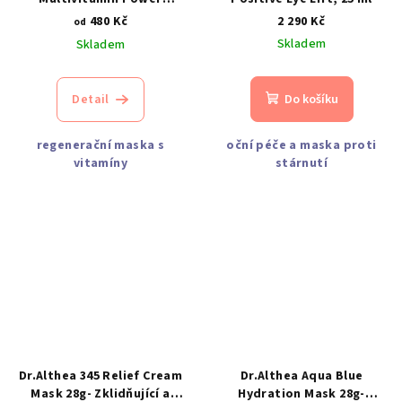
Recovery Masque
480 Kč
2 290 Kč
od
Skladem
Skladem
Detail
Do košíku
regenerační maska s
oční péče a maska proti
vitamíny
stárnutí
Dr.Althea 345 Relief Cream
Dr.Althea Aqua Blue
Mask 28g- Zklidňující a
Hydration Mask 28g-