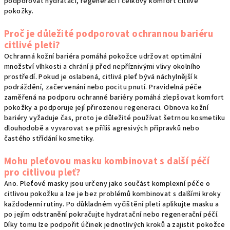
podporovat hydrataci, regeneraci i celkový komfort citlivé
pokožky.
Proč je důležité podporovat ochrannou bariéru
citlivé pleti?
Ochranná kožní bariéra pomáhá pokožce udržovat optimální
množství vlhkosti a chrání ji před nepříznivými vlivy okolního
prostředí. Pokud je oslabená, citlivá pleť bývá náchylnější k
podráždění, začervenání nebo pocitu pnutí. Pravidelná péče
zaměřená na podporu ochranné bariéry pomáhá zlepšovat komfort
pokožky a podporuje její přirozenou regeneraci. Obnova kožní
bariéry vyžaduje čas, proto je důležité používat šetrnou kosmetiku
dlouhodobě a vyvarovat se příliš agresivých přípravků nebo
častého střídání kosmetiky.
Mohu pleťovou masku kombinovat s další péčí
pro citlivou pleť?
Ano. Pleťové masky jsou určeny jako součást komplexní péče o
citlivou pokožku a lze je bez problémů kombinovat s dalšími kroky
každodenní rutiny. Po důkladném vyčištění pleti aplikujte masku a
po jejím odstranění pokračujte hydratační nebo regenerační péčí.
Díky tomu lze podpořit účinek jednotlivých kroků a zajistit pokožce