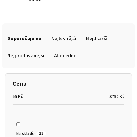
Ř
a
Doporučujeme
Nejlevnější
Nejdražší
z
e
Nejprodávanější
Abecedně
n
í
p
Cena
r
o
55
Kč
3790
Kč
d
u
k
t
Na skladě
13