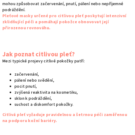
a
mohou způsobovat začervenání, pnutí, pálení nebo nepříjemné
c
podráždění.
í
Pleťové masky určené pro citlivou pleť poskytují intenzivní
p
zklidňující péči a pomáhají pokožce obnovovat její
přirozenou rovnováhu.
r
v
k
y
Jak poznat citlivou pleť?
v
Mezi typické projevy citlivé pokožky patří:
ý
p
začervenání,
i
pálení nebo svědění,
s
pocit pnutí,
u
zvýšená reaktivita na kosmetiku,
sklon k podráždění,
suchost a diskomfort pokožky.
Citlivá pleť vyžaduje pravidelnou a šetrnou péči zaměřenou
na podporu kožní bariéry.