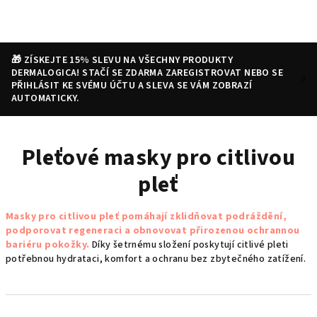
Přejít
na
obsah
🎁 ZÍSKEJTE 15% SLEVU NA VŠECHNY PRODUKTY
DERMALOGICA! STAČÍ SE ZDARMA ZAREGISTROVAT NEBO SE
PŘIHLÁSIT KE SVÉMU ÚČTU A SLEVA SE VÁM ZOBRAZÍ
AUTOMATICKY.
Nákupní
Hledat
Přihlášení
Pleťové masky pro citlivou
košík
pleť
Masky pro citlivou pleť pomáhají zklidňovat podráždění,
podporovat regeneraci a obnovovat přirozenou ochrannou
bariéru pokožky.
Díky šetrnému složení poskytují citlivé pleti
potřebnou hydrataci, komfort a ochranu bez zbytečného zatížení.