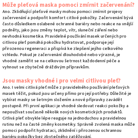
Může pleťová maska pomoci zmírnit začervenání?
Ano. Zklidňující pleťové masky mohou pomoci zmírnit projevy
začervenání a podpořit komfort citlivé pokožky. Začervenání bývá
často důsledkem oslabené ochranné bariéry nebo reakce na vnější
podněty, jako jsou změny teplot, vítr, sluneční záření nebo
nevhodná kosmetika. Pravidelné používání masek určených pro
citlivou pleť pomáhá pokožku hydratovat, podporuje její
přirozenou regeneraci a přispívá ke zlepšení jejího celkového
vzhledu. Pokud je začervenání dlouhodobé nebo výrazné, je
vhodné zaměřit se na celkovou šetrnost každodenní péče a
vyhnout se zbytečně dráždivým přípravkům.
Jsou masky vhodné i pro velmi citlivou pleť?
Ano. I velmi citlivá pleť může z pravidelného používání pleťových
masek těžit, pokud jsou určeny přímo pro její potřeby. Důležité je
vybírat masky se šetrným složením a nové přípravky zavádět
postupně. Při první aplikaci je vhodné sledovat reakci pokožky a
nepoužívat současně několik nových kosmetických produktů.
Citlivá pleť obvykle lépe reaguje na jednoduchou a pravidelnou
rutinu než na časté změny kosmetiky. Správně zvolená maska může
pomoci podpořit hydrataci, zklidnění i přirozenou ochrannou
bariéru pokožky bez zbytečného zatěžování.