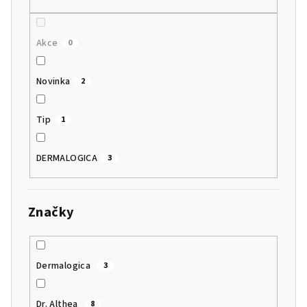
ů
Akce
0
Novinka
2
Tip
1
DERMALOGICA
3
Značky
Dermalogica
3
Dr. Althea
8