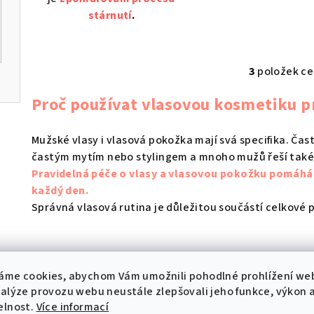
stárnutí
.
3
položek c
O
v
Proč používat vlasovou kosmetiku 
l
á
Mužské vlasy i vlasová pokožka mají svá specifika. Čas
d
častým mytím nebo stylingem a mnoho mužů řeší také 
a
Pravidelná péče o vlasy a vlasovou pokožku pomáhá 
každý den.
c
Správná vlasová rutina je důležitou součástí celkové 
í
p
r
Jaké produkty patří do vlasové péče pro
v
áme cookies, abychom Vám umožnili pohodlné prohlížení we
k
nalýze provozu webu neustále zlepšovali jeho funkce, výkon 
V této kategorii najdete například:
elnost.
Více informací