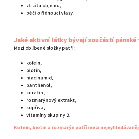
ztrátu objemu,
péči o řídnoucí vlasy.
Jaké aktivní látky bývají součástí pánsk
Mezi oblíbené složky patří:
kofein,
biotin,
niacinamid,
panthenol,
keratin,
rozmarýnový extrakt,
kopřiva,
vitamíny skupiny B.
Kofein, biotin a rozmarýn patří mezi nejvyhledávaně