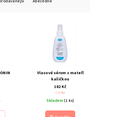
prodávanější
Abecedně
TONIN
Vlasové sérum s mateří
kašičkou
182 Kč
(–5 %)
m
Skladem
(1 ks)