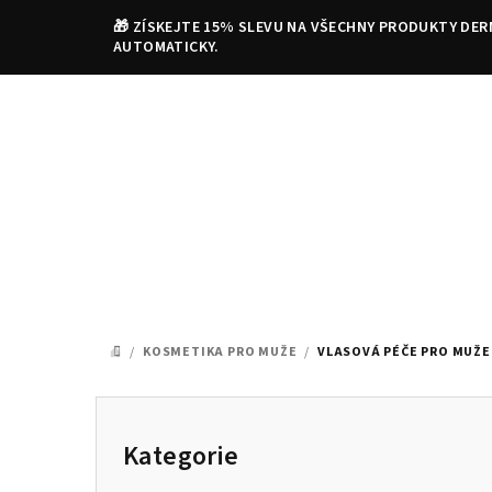
Přejít
🎁 ZÍSKEJTE 15% SLEVU NA VŠECHNY PRODUKTY DER
na
AUTOMATICKY.
obsah
/
KOSMETIKA PRO MUŽE
/
VLASOVÁ PÉČE PRO MUŽE
DOMŮ
P
o
Kategorie
Přeskočit
kategorie