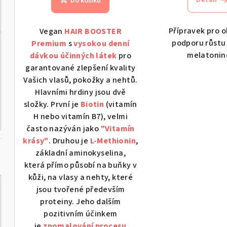
Detail
k
Do košíku
ů
t
Přípravek pro 
Vegan
HAIR BOOSTER
ů
podporu růstu 
Premium
s
vysokou denní
melatoni
dávkou účinných látek
pro
garantované zlepšení kvality
Vašich vlasů, pokožky a nehtů.
Hlavními hrdiny jsou dvě
složky. První je
Biotin
(vitamín
H nebo vitamín B7), velmi
často nazýván jako
"Vitamín
krásy"
. Druhou je
L-Methionin
,
základní aminokyselina,
která přímo působí na buňky v
kůži, na vlasy a nehty, které
jsou tvořené především
proteiny. Jeho dalším
pozitivním účinkem
je
zpomalování procesu