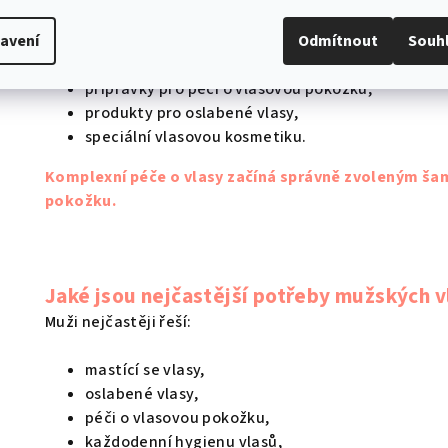
y
šampony pro muže,
v
avení
Odmítnout
Souh
vlasová tonika,
ý
vlasová séra,
p
přípravky pro péči o vlasovou pokožku,
i
produkty pro oslabené vlasy,
s
speciální vlasovou kosmetiku.
u
Komplexní péče o vlasy začíná správně zvoleným ša
pokožku.
Jaké jsou nejčastější potřeby mužských v
Muži nejčastěji řeší:
mastící se vlasy,
oslabené vlasy,
péči o vlasovou pokožku,
každodenní hygienu vlasů,