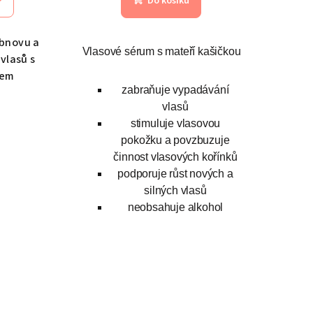
Do košíku
obnovu a
Vlasové sérum s mateří kašičkou
vlasů s
nem
zabraňuje vypadávání
vlasů
stimuluje vlasovou
pokožku a povzbuzuje
činnost vlasových kořínků
podporuje růst nových a
silných vlasů
neobsahuje alkohol