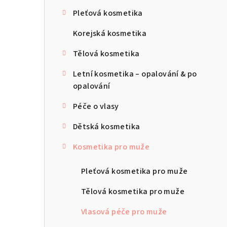
s
Pleťová kosmetika
t
Korejská kosmetika
r
Tělová kosmetika
a
Letní kosmetika – opalování & po
n
opalování
n
Péče o vlasy
í
Dětská kosmetika
p
Kosmetika pro muže
a
n
Pleťová kosmetika pro muže
e
Tělová kosmetika pro muže
l
Vlasová péče pro muže