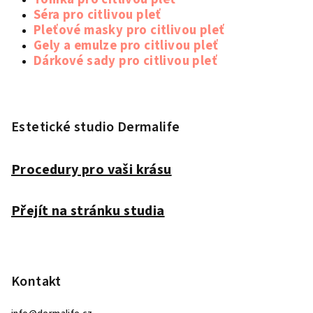
Séra pro citlivou pleť
Pleťové masky pro citlivou pleť
Gely a emulze pro citlivou pleť
Dárkové sady pro citlivou pleť
Z
á
p
Estetické studio Dermalife
a
t
Procedury pro vaši krásu
í
Přejít na stránku studia
Kontakt