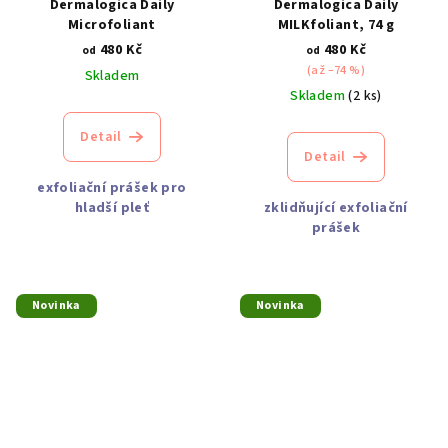
Dermalogica Daily
Dermalogica Daily
Microfoliant
MILKfoliant, 74 g
480 Kč
480 Kč
od
od
(až –74 %)
Skladem
Skladem
(2 ks)
Detail
Detail
exfoliační prášek pro
hladší pleť
zklidňující exfoliační
prášek
Novinka
Novinka