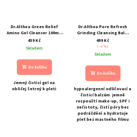
Dr.Althea Green Relief
Dr.Althea Pore Refresh
Amino Gel Cleanser 100ml-
Grinding Cleansing Balm
jemný čisticí gel na obličej
50ml- hypoalergenní
439 Kč
499 Kč
odličovací a čisticí balzám
(–4 %)
Skladem
Skladem
Do košíku
Do košíku
Jemný čisticí gel na
obličej šetrný k pleti
hypoalergenní odličovací a
čisticí balzám jemně
rozpouští make-up, SPF i
nečistoty, čistí póry bez
podráždění a hydratuje
pleť bez mastného filmu