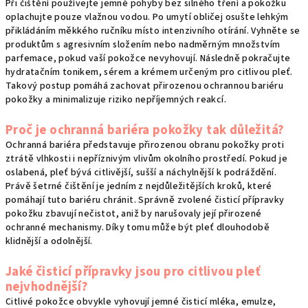
Při čištění používejte jemné pohyby bez silného tření a pokožku
oplachujte pouze vlažnou vodou. Po umytí obličej osušte lehkým
přikládáním měkkého ručníku místo intenzivního otírání. Vyhněte se
produktům s agresivním složením nebo nadměrným množstvím
parfemace, pokud vaší pokožce nevyhovují. Následně pokračujte
hydratačním tonikem, sérem a krémem určeným pro citlivou pleť.
Takový postup pomáhá zachovat přirozenou ochrannou bariéru
pokožky a minimalizuje riziko nepříjemných reakcí.
Proč je ochranná bariéra pokožky tak důležitá?
Ochranná bariéra představuje přirozenou obranu pokožky proti
ztrátě vlhkosti i nepříznivým vlivům okolního prostředí. Pokud je
oslabená, pleť bývá citlivější, sušší a náchylnější k podráždění.
Právě šetrné čištění je jedním z nejdůležitějších kroků, které
pomáhají tuto bariéru chránit. Správně zvolené čisticí přípravky
pokožku zbavují nečistot, aniž by narušovaly její přirozené
ochranné mechanismy. Díky tomu může být pleť dlouhodobě
klidnější a odolnější.
Jaké čisticí přípravky jsou pro citlivou pleť
nejvhodnější?
Citlivé pokožce obvykle vyhovují jemné čisticí mléka, emulze,