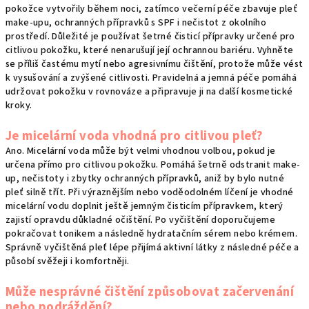
pokožce vytvořily během noci, zatímco večerní péče zbavuje pleť
make-upu, ochranných přípravků s SPF i nečistot z okolního
prostředí. Důležité je používat šetrné čisticí přípravky určené pro
citlivou pokožku, které nenarušují její ochrannou bariéru. Vyhněte
se příliš častému mytí nebo agresivnímu čištění, protože může vést
k vysušování a zvýšené citlivosti. Pravidelná a jemná péče pomáhá
udržovat pokožku v rovnováze a připravuje ji na další kosmetické
kroky.
Je micelární voda vhodná pro citlivou pleť?
Ano. Micelární voda může být velmi vhodnou volbou, pokud je
určena přímo pro citlivou pokožku. Pomáhá šetrně odstranit make-
up, nečistoty i zbytky ochranných přípravků, aniž by bylo nutné
pleť silně třít. Při výraznějším nebo voděodolném líčení je vhodné
micelární vodu doplnit ještě jemným čisticím přípravkem, který
zajistí opravdu důkladné očištění. Po vyčištění doporučujeme
pokračovat tonikem a následně hydratačním sérem nebo krémem.
Správně vyčištěná pleť lépe přijímá aktivní látky z následné péče a
působí svěžeji i komfortněji.
Může nesprávné čištění způsobovat začervenání
nebo podráždění?