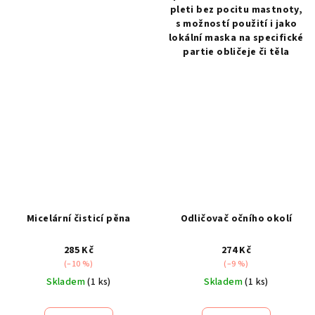
pleti bez pocitu mastnoty,
s možností použití i jako
lokální maska na specifické
partie obličeje či těla
Micelární čisticí pěna
Odličovač očního okolí
285 Kč
274 Kč
(–10 %)
(–9 %)
Skladem
(1 ks)
Skladem
(1 ks)