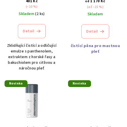
d
401 Kč
1 170 Kč
od
(–10 %)
(až –15 %)
u
Skladem
(2 ks)
Skladem
k
t
Detail
Detail
ů
Zklidňující čistící a odličující
čistící pěna pro mastnou
emulze s panthenolem,
pleť
extraktem z horské řasy a
bakuchiolem pro citlivou a
náročnou pleť
Novinka
Novinka