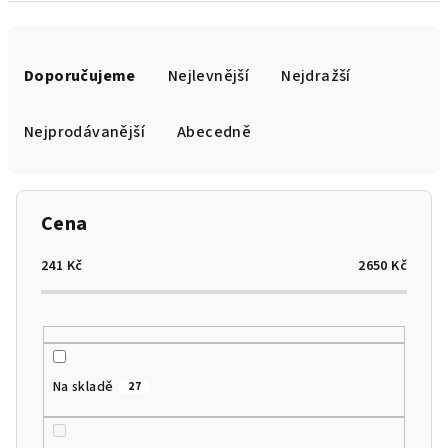
Ř
a
Doporučujeme
Nejlevnější
Nejdražší
z
e
Nejprodávanější
Abecedně
n
í
p
Cena
r
o
241
Kč
2650
Kč
d
u
k
t
Na skladě
27
ů