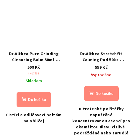
Dr.Althea Pure Grinding
Dr.Althea Stretchfit
Cleansing Balm 50ml-
Calming Pad 50ks-
Odličovací balzám na
zklidňující a hydratační
509 Kč
559 Kč
obličej
tonerové polštářky
(–2 %)
Vyprodáno
Skladem
Do košíku
Do košíku
ultratenké polštářky
Čistící a odličovací balzám
napuštěné
na obličej
koncentrovanou esencí pro
okamžitou úlevu citlivé,
podrážděné nebo zarudlé