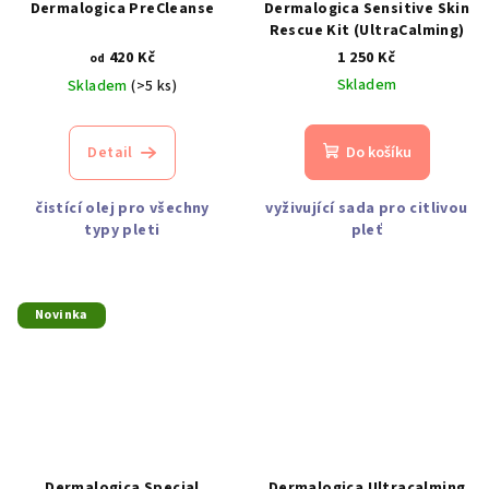
Dermalogica PreCleanse
Dermalogica Sensitive Skin
Rescue Kit (UltraCalming)
420 Kč
1 250 Kč
od
Skladem
Skladem
(>5 ks)
Detail
Do košíku
čistící olej pro všechny
vyživující sada pro citlivou
typy pleti
pleť
Novinka
Dermalogica Special
Dermalogica Ultracalming