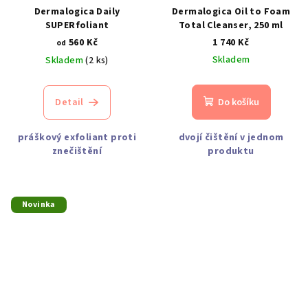
Dermalogica Daily
Dermalogica Oil to Foam
SUPERfoliant
Total Cleanser, 250 ml
560 Kč
1 740 Kč
od
Skladem
Skladem
(2 ks)
Detail
Do košíku
práškový exfoliant proti
dvojí čištění v jednom
znečištění
produktu
Novinka