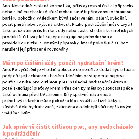
Ano. Nevhodně zvolená kosmetika, příliš agresivní čisticí přípravky
nebo silné mechanické tření mohou narušit přirozenou ochrannou
bariéru pokožky. Výsledkem bývá začervenání, pálení, svědění,
pocit pnutí nebo zvýšená citlivost. Riziko podráždění může zvýšit
také používání příliš horké vody nebo časté střídání kosmetických
produktů. Citlivá pleť nejlépe reaguje na jednoduchou a
pravidelnou rutinu s jemnými přípravky, které pokožku čistí bez
narušení její přirozené rovnováhy.
Mám po čištění vždy použít hydratační krém?
Ano. Po vyčištění je vhodné pokožce co nejdříve dodat hydrataci a
podpořit její ochrannou bariéru. Ideálním postupem je nejprve
použít
Tonika pro citlivou pleť
, následně hydratační sérum a
poté zklidňující pleťový krém. Přes den by měla být součástí péče
také ochrana před UV zářením. Díky správné návaznosti
jednotlivých kroků může pokožka lépe využít aktivní látky a
zůstává déle hydratovaná, zklidněná a odolnější vůči nepříznivým
vnějším vlivům.
Jak správně čistit citlivou pleť, aby nedocházelo
k podráždění?