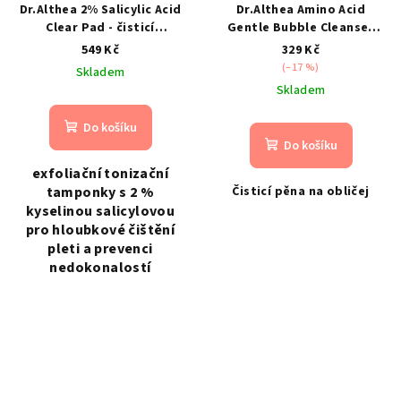
Dr.Althea 2% Salicylic Acid
Dr.Althea Amino Acid
Clear Pad - čisticí
Gentle Bubble Cleanser
tamponky s kyselinou
140ml- Jemná čistící pěna
549 Kč
329 Kč
salicylovou
(–17 %)
Skladem
Skladem
Do košíku
Do košíku
exfoliační tonizační
tamponky s 2 %
Čisticí pěna na obličej
kyselinou salicylovou
pro hloubkové čištění
pleti a prevenci
nedokonalostí