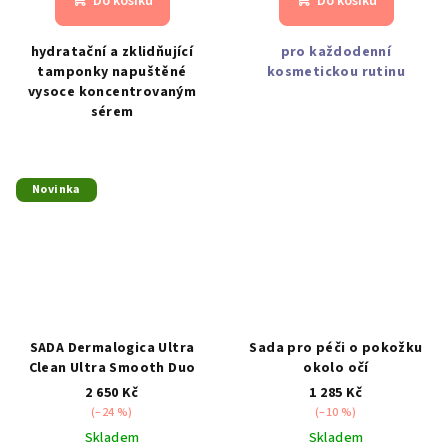
Do košíku
Do košíku
hydratační a zklidňující
pro každodenní
tamponky napuštěné
kosmetickou rutinu
vysoce koncentrovaným
sérem
Novinka
SADA Dermalogica Ultra
Sada pro péči o pokožku
Clean Ultra Smooth Duo
okolo očí
2 650 Kč
1 285 Kč
(–24 %)
(–10 %)
Skladem
Skladem