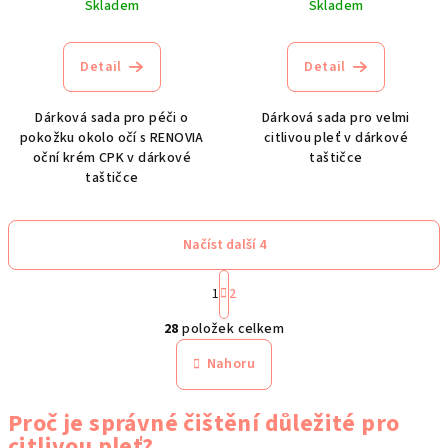
Skladem
Skladem
Detail
Detail
Dárková sada pro péči o
Dárková sada pro velmi
pokožku okolo očí s RENOVIA
citlivou pleť v dárkové
oční krém CPK v dárkové
taštičce
taštičce
Načíst další 4
S
t
1
2
O
r
28
položek celkem
á
v
n
l
Nahoru
k
á
o
d
v
Proč je správné čištění důležité pro
a
á
citlivou pleť?