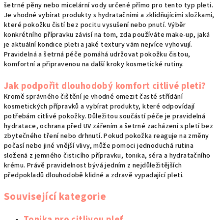
šetrné pěny nebo micelární vody určené přímo pro tento typ pleti.
Je vhodné vybírat produkty s hydratačními a zklidňujícími složkami,
které pokožku čistí bez pocitu vysušení nebo pnutí. Výběr
konkrétního přípravku závisí na tom, zda používáte make-up, jaká
je aktuální kondice pleti a jaké textury vám nejvíce vyhovují.
Pravidelná a šetrná péče pomáhá udržovat pokožku čistou,
komfortní a připravenou na další kroky kosmetické rutiny.
Jak podpořit dlouhodobý komfort citlivé pleti?
Kromě správného čištění je vhodné omezit časté střídání
kosmetických přípravků a vybírat produkty, které odpovídají
potřebám citlivé pokožky. Důležitou součástí péče je pravidelná
hydratace, ochrana před UV zářením a šetrné zacházení s pletí bez
zbytečného tření nebo drhnutí. Pokud pokožka reaguje na změny
počasí nebo jiné vnější vlivy, může pomoci jednoduchá rutina
složená z jemného čisticího přípravku, tonika, séra a hydratačního
krému. Právě pravidelnost bývá jedním z nejdůležitějších
předpokladů dlouhodobě klidné a zdravě vypadající pleti.
Související kategorie
Tonika pro citlivou pleť