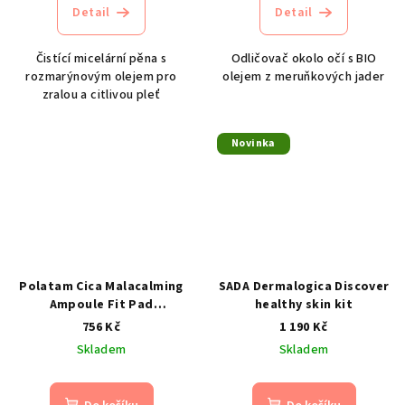
Detail
Detail
Čistící micelární pěna s
Odličovač okolo očí s BIO
rozmarýnovým olejem pro
olejem z meruňkových jader
zralou a citlivou pleť
Novinka
Polatam Cica Malacalming
SADA Dermalogica Discover
Ampoule Fit Pad
healthy skin kit
150ml/100ks- hydratační a
756 Kč
1 190 Kč
zklidňující tamponky
Skladem
Skladem