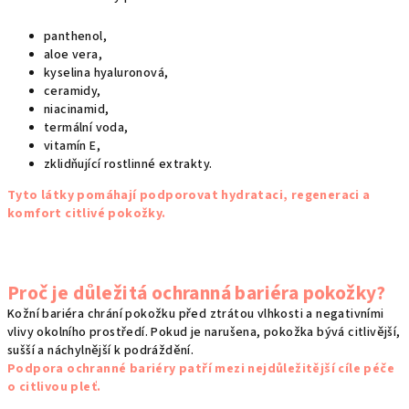
panthenol,
aloe vera,
kyselina hyaluronová,
ceramidy,
niacinamid,
termální voda,
vitamín E,
zklidňující rostlinné extrakty.
Tyto látky pomáhají podporovat hydrataci, regeneraci a
komfort citlivé pokožky.
Proč je důležitá ochranná bariéra pokožky?
Kožní bariéra chrání pokožku před ztrátou vlhkosti a negativními
vlivy okolního prostředí. Pokud je narušena, pokožka bývá citlivější,
sušší a náchylnější k podráždění.
Podpora ochranné bariéry patří mezi nejdůležitější cíle péče
o citlivou pleť.