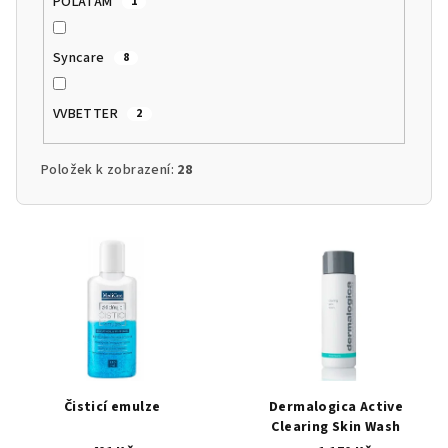
POLATAM
1
Syncare
8
VVBETTER
2
Položek k zobrazení:
28
V
ý
p
i
s
p
r
Čisticí emulze
Dermalogica Active
o
Clearing Skin Wash