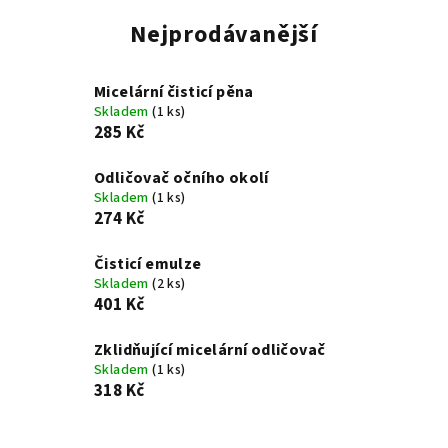
Nejprodávanější
Micelární čisticí pěna
Skladem
(1 ks)
285 Kč
Odličovač očního okolí
Skladem
(1 ks)
274 Kč
Čisticí emulze
Skladem
(2 ks)
401 Kč
Zklidňující micelární odličovač
Skladem
(1 ks)
318 Kč