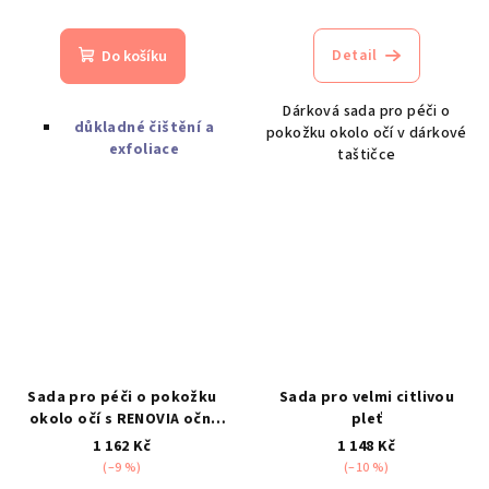
Detail
Do košíku
Dárková sada pro péči o
důkladné čištění a
pokožku okolo očí v dárkové
exfoliace
taštičce
Sada pro péči o pokožku
Sada pro velmi citlivou
okolo očí s RENOVIA oční
pleť
krém CPK
1 162 Kč
1 148 Kč
(–9 %)
(–10 %)