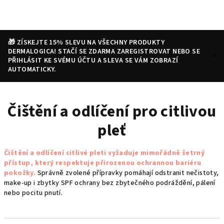
Přejít
na
obsah
🎁 ZÍSKEJTE 15% SLEVU NA VŠECHNY PRODUKTY
DERMALOGICA! STAČÍ SE ZDARMA ZAREGISTROVAT NEBO SE
PŘIHLÁSIT KE SVÉMU ÚČTU A SLEVA SE VÁM ZOBRAZÍ
AUTOMATICKY.
Nákupní
Hledat
Přihlášení
Čištění a odlíčení pro citlivou
košík
pleť
Čištění a odlíčení citlivé pleti vyžaduje mimořádně šetrný
přístup, který respektuje přirozenou ochrannou bariéru
pokožky.
Správně zvolené přípravky pomáhají odstranit nečistoty,
make-up i zbytky SPF ochrany bez zbytečného podráždění, pálení
nebo pocitu pnutí.