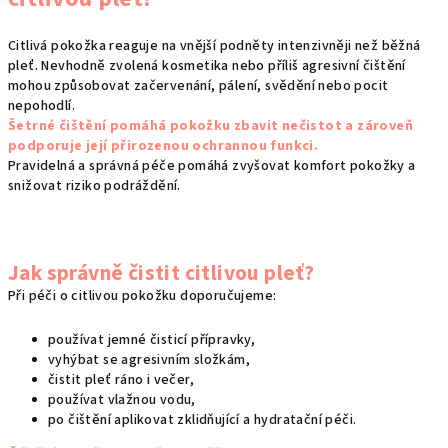
n
c
í
í
Citlivá pokožka reaguje na vnější podněty intenzivněji než běžná
p
pleť. Nevhodně zvolená kosmetika nebo příliš agresivní čištění
r
mohou způsobovat začervenání, pálení, svědění nebo pocit
v
nepohodlí.
k
Šetrné čištění pomáhá pokožku zbavit nečistot a zároveň
y
podporuje její přirozenou ochrannou funkci.
v
Pravidelná a správná péče pomáhá zvyšovat komfort pokožky a
ý
snižovat riziko podráždění.
p
i
s
Jak správně čistit citlivou pleť?
u
Při péči o citlivou pokožku doporučujeme:
používat jemné čisticí přípravky,
vyhýbat se agresivním složkám,
čistit pleť ráno i večer,
používat vlažnou vodu,
po čištění aplikovat zklidňující a hydratační péči.