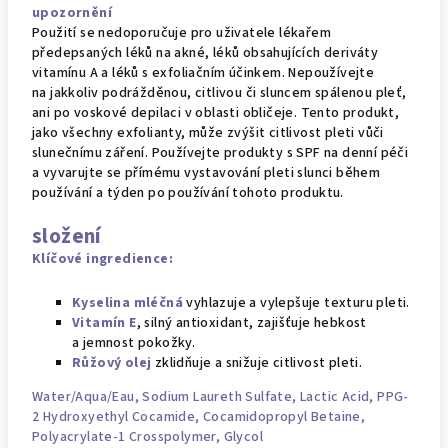
upozornění
Použití se nedoporučuje pro uživatele lékařem
předepsaných léků na akné, léků obsahujících deriváty
vitamínu A a léků s exfoliačním účinkem. Nepoužívejte
na jakkoliv podrážděnou, citlivou či sluncem spálenou pleť,
ani po voskové depilaci v oblasti obličeje. Tento produkt,
jako všechny exfolianty, může zvýšit citlivost pleti vůči
slunečnímu záření. Používejte produkty s SPF na denní péči
a vyvarujte se přímému vystavování pleti slunci během
používání a týden po používání tohoto produktu.
složení
Klíčové ingredience:
Kyselina mléčná
vyhlazuje a vylepšuje texturu pleti.
Vitamín E
, silný antioxidant, zajišťuje hebkost
a jemnost pokožky.
Růžový olej
zklidňuje a snižuje citlivost pleti.
Water/Aqua/Eau
, Sodium Laureth Sulfate, Lactic Acid, PPG-
2 Hydroxyethyl Cocamide, Cocamidopropyl Betaine,
Polyacrylate-1 Crosspolymer, Glycol