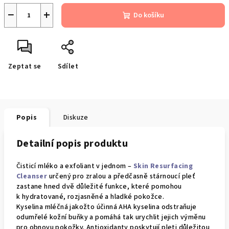
−
+
Do košíku
Zeptat se
Sdílet
Popis
Diskuze
Detailní popis produktu
Č
isticí mléko a exfoliant v jednom –
Skin Resurfacing
Cleanser
určený pro zralou a předčasně stárnoucí pleť
zastane hned dvě důležité funkce, které pomohou
k hydratované, rozjasněné a hladké pokožce.
Kyselina mléčná jakožto účinná AHA kyselina odstraňuje
odumřelé kožní buňky a pomáhá tak urychlit jejich výměnu
pro obnovu pokožky. Antioxidanty poskytují pleti důležitou