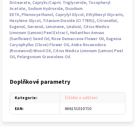
Distearate,
Caprylic/Capric Triglyceride
, Tocopheryl
Acetate,
Sodium Hydroxide
, Disodium
EDTA,
Phenoxyethanol
,
Caprylyl Glycol
, Ethylhexyl
Glycerin
,
Hexylene Glycol, Titanium Dioxide (CI 77891), Citronellol,
Eugenol, Geraniol,
Limonene
,
Linalool
, Citrus Medica
Limonum (Lemon) Peel Extract,
Helianthus Annuus
(Sunflower) Seed Oil
, Rose Damascena Flower Oil, Eugenia
Caryophyllus (Clove) Flower Oil, Aniba Rosaeodora
(Rosewood) Wood Oil, Citrus Medica Limonum (Lemon) Peel
Oil, Pelargonium Graveolens Oil.
Doplňkové parametry
Kategorie
:
Čištění a odlíčení
EAN
:
666151010710