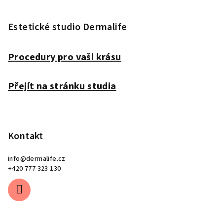
Z
á
p
Estetické studio Dermalife
a
t
Procedury pro vaši krásu
í
Přejít na stránku studia
Kontakt
info
@
dermalife.cz
+420 777 323 130