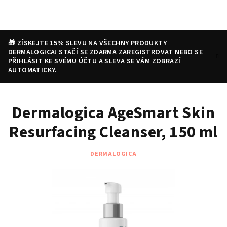
Přejít
na
obsah
🎁 ZÍSKEJTE 15% SLEVU NA VŠECHNY PRODUKTY
DERMALOGICA! STAČÍ SE ZDARMA ZAREGISTROVAT NEBO SE
PŘIHLÁSIT KE SVÉMU ÚČTU A SLEVA SE VÁM ZOBRAZÍ
AUTOMATICKY.
Nákupní
Hledat
Přihlášení
Dermalogica AgeSmart Skin
košík
Resurfacing Cleanser, 150 ml
DERMALOGICA