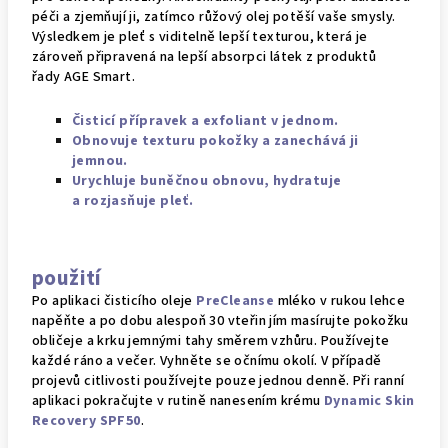
péči a zjemňují ji, zatímco růžový olej potěší vaše smysly.
Výsledkem je pleť s viditelně lepší texturou, která je
zároveň připravená na lepší absorpci látek z produktů
řady
AGE Smart
.
Čisticí přípravek a exfoliant v jednom.
Obnovuje texturu pokožky a zanechává ji
jemnou.
Urychluje buněčnou obnovu, hydratuje
a rozjasňuje pleť.
použití
Po aplikaci
čisticího oleje
PreCleanse
mléko v rukou lehce
napěňte a po dobu alespoň 30 vteřin jím masírujte pokožku
obličeje a krku jemnými tahy směrem vzhůru. Používejte
každé ráno a večer. Vyhněte se očnímu okolí. V případě
projevů citlivosti používejte pouze jednou denně. Při ranní
aplikaci pokračujte v rutině nanesením krému
Dynamic Skin
Recovery SPF50
.