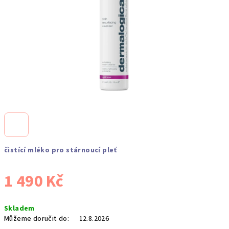
čistící mléko pro stárnoucí pleť
1 490 Kč
Měrná
Skladem
cena:
Můžeme doručit do:
12.8.2026