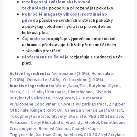
Inteligentní světlem aktivovaná
technologie
podporuje přirozený jas pokožky.
Pokročilé magnety vlhkosti rostlinného
původu
působí ve svrchních vrstvách pokožky
a poskytují celodenní hydrataci pro viditelnou
hebkost pleti.
Čaj matcha
propůjčuje výjimečnou antioxidační
ochranu a představuje tak štít před znečištěním
z okolního prostředí.
Bioferment ze šalvěje
rozjasňuje a sjednocuje tón
pleti.
Active Ingredients:
Avobenzone (3.0%), Homosalate
(10.0%), Octisalate (5.0%), Octocrylene (10.0%).
Inactive Ingredients:
Water/Aqua/Eau
,
Butylene Glycol
,
Silica, C12-15 Alkyl Benzoate,
Dimethicone
,
Glycerin
,
Butyloctyl Salicylate, Polyglyceryl-2 Distearate,
VP/Eicosene Copolymer, Chlorella Vulgaris Extract, Zingiber
Officinale (Ginger) Root Oil,
Camellia Sinensis Leaf Extract
,
Tocopheryl acetate, Glyceryl Stearate,
PEG
100 Stearate,
Potassium Cetyl Phosphate, Arachidyl Alcohol, Dimethicone
Crosspolymer, Behenyl Alcohol,
Caprylic/Capric
Triglyceride
, Xanthan Gum, Acrylates/C10-30 Alkyl Acrylate