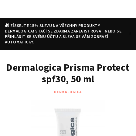
Přejít
na
obsah
🎁 ZÍSKEJTE 15% SLEVU NA VŠECHNY PRODUKTY
DERMALOGICA! STAČÍ SE ZDARMA ZAREGISTROVAT NEBO SE
PŘIHLÁSIT KE SVÉMU ÚČTU A SLEVA SE VÁM ZOBRAZÍ
AUTOMATICKY.
Nákupní
Hledat
Přihlášení
Dermalogica Prisma Protect
košík
spf30, 50 ml
DERMALOGICA