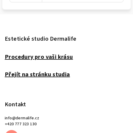
Z
á
p
Estetické studio Dermalife
a
t
Procedury pro vaši krásu
í
Přejít na stránku studia
Kontakt
info
@
dermalife.cz
+420 777 323 130