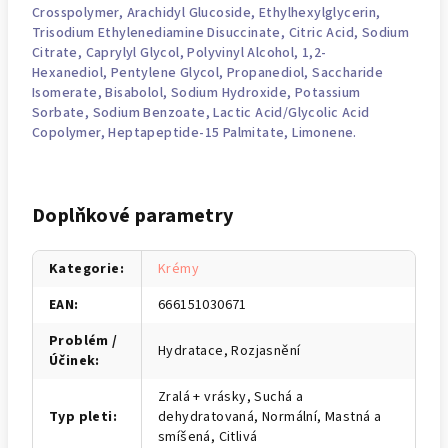
Crosspolymer, Arachidyl Glucoside,
Ethylhexylglycerin
,
Trisodium Ethylenediamine Disuccinate,
Citric Acid
, Sodium
Citrate,
Caprylyl Glycol
, Polyvinyl Alcohol, 1,2-
Hexanediol,
Pentylene Glycol
,
Propanediol
, Saccharide
Isomerate, Bisabolol,
Sodium Hydroxide
, Potassium
Sorbate, Sodium Benzoate, Lactic Acid/Glycolic Acid
Copolymer, Heptapeptide-15 Palmitate,
Limonene
.
Doplňkové parametry
Kategorie
:
Krémy
EAN
:
666151030671
Problém /
Hydratace, Rozjasnění
Účinek
:
Zralá + vrásky, Suchá a
Typ pleti
:
dehydratovaná, Normální, Mastná a
smíšená, Citlivá