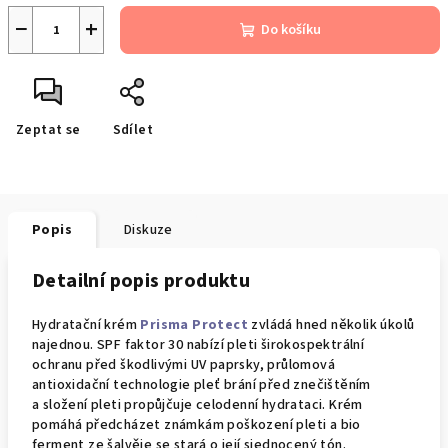
−
+
Do košíku
Zeptat se
Sdílet
Popis
Diskuze
Detailní popis produktu
Hydratační krém
Prisma Protect
zvládá hned několik úkolů
najednou. SPF faktor 30 nabízí pleti širokospektrální
ochranu před škodlivými UV paprsky, průlomová
antioxidační technologie pleť brání před znečištěním
a složení pleti propůjčuje celodenní hydrataci. Krém
pomáhá předcházet známkám poškození pleti a bio
ferment ze šalvěje se stará o její sjednocený tón.