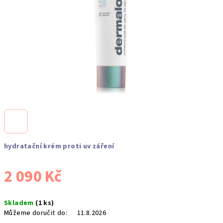
hydratační krém proti uv záření
2 090 Kč
Měrná
Skladem
(1 ks)
cena:
Můžeme doručit do:
11.8.2026