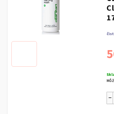
C
1
čis
5
Měr
cen
Skl
Můž
−