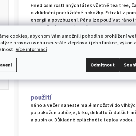
Hned osm rostlinných látek včetně tea tree, ča
o zklidnění podrážděné pokožky. Extrakt z pom
energii a povzbuzení. Pěnu lze používat ráno i v
dekolt či záda. Zkrátka všude tam, kde je zapo
pro hladkou pokožku bez akné.
áme cookies, abychom Vám umožnili pohodlné prohlížení we
nalýze provozu webu neustále zlepšovali jeho funkce, výkon 
Hloubkově čistí pokožku od nečistot, m
elnost.
Více informací
stahování
Pomocí rostlinných složek pleť zklidňuj
avení
Odmítnout
Souh
Lze použít na pokožku celého těla jako 
použití
Ráno a večer naneste malé množství do vlhkýc
po pokožce obličeje, krku, dekoltu či dalších m
a pupínky. Důkladně opláchněte teplou vodou. 