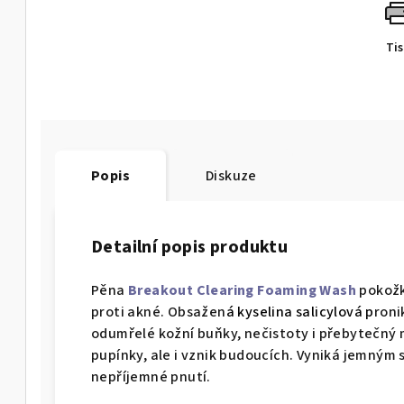
Ti
Popis
Diskuze
Detailní popis produktu
Pěna
Breakout Clearing Foaming Wash
pokožk
proti akné. Obsažen
á
kyselina salicylová
p
roni
odumřelé kožní buňky, nečistoty i přebytečný 
pupínky, ale i vznik budoucích. Vyniká jemným
nepříjemné pnutí.