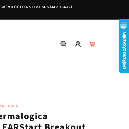
 SVÉMU ÚČTU A SLEVA SE VÁM ZOBRAZÍ
Hledat
Přihlášení
Nákupní
košík
MALOGICA
ermalogica
LEARStart Breakout