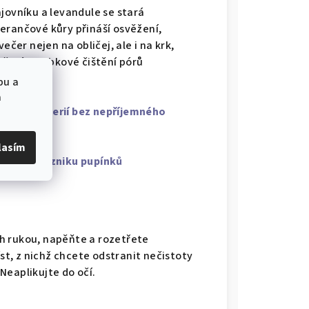
jovníku a levandule se stará
erančové kůry přináší osvěžení,
ečer nejen na obličej, ale i na krk,
třebí hloubkové čištění pórů
bu a
a
azu a bakterií bez nepříjemného
e
lasím
prevenci vzniku pupínků
h rukou, napěňte a rozetřete
íst, z nichž chcete odstranit nečistoty
Neaplikujte do očí.