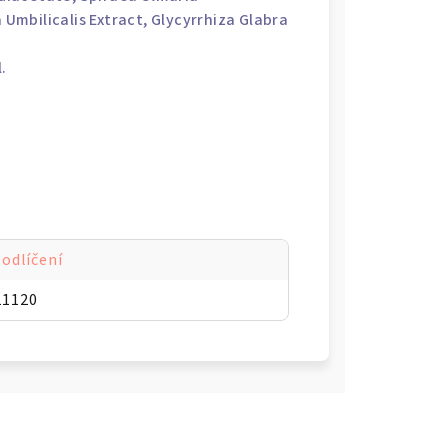
a Umbilicalis Extract, Glycyrrhiza Glabra
l
.
 odlíčení
11120