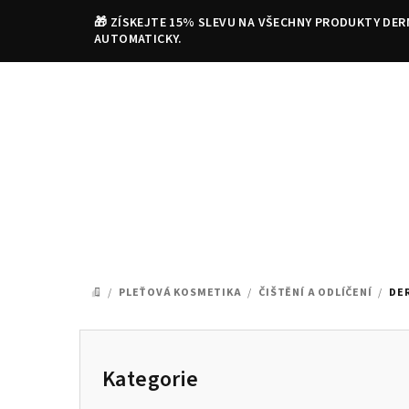
Přejít
🎁 ZÍSKEJTE 15% SLEVU NA VŠECHNY PRODUKTY DER
na
AUTOMATICKY.
obsah
/
PLEŤOVÁ KOSMETIKA
/
ČIŠTĚNÍ A ODLÍČENÍ
/
DE
DOMŮ
P
o
Kategorie
Přeskočit
kategorie