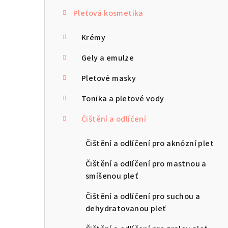
s
Pleťová kosmetika
t
r
Krémy
a
Gely a emulze
n
Pleťové masky
n
Tonika a pleťové vody
í
Čištění a odlíčení
p
Čištění a odlíčení pro aknózní pleť
a
Čištění a odlíčení pro mastnou a
n
smíšenou pleť
e
Čištění a odlíčení pro suchou a
dehydratovanou pleť
l