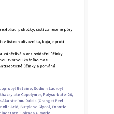
exfoliaci pokožky, čistí zanesené póry
 v listech olivovníku, bojuje proti
otizánětlivé a antioxidační účinky.
nou tvorbou kožního mazu.
 antiseptické účinky a pomáhá
dopropyl Betaine, Sodium Lauroyl
ethacrylate Copolymer,
Polysorbate
-20,
rus Akurátnímu Dulcis (Orange) Peel
anolic Acid,
Butylene Glycol
, Enantia
diacetate, Spiraea Ulmaria