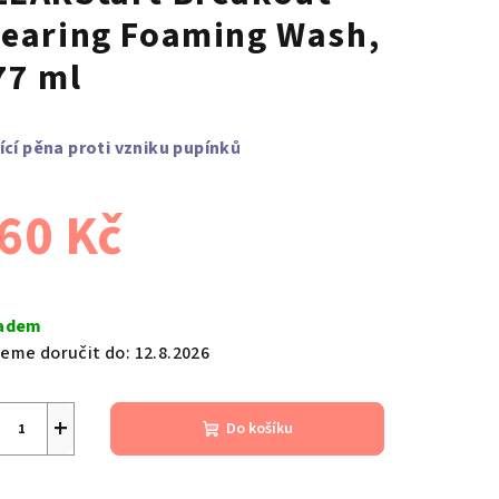
learing Foaming Wash,
77 ml
tící pěna proti vzniku pupínků
60 Kč
ná
a:
adem
eme doručit do:
12.8.2026
+
Do košíku