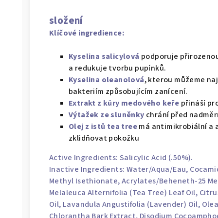
složení
Klíčové ingredience:
Kyselina salicylová
podporuje přirozenou 
a redukuje tvorbu pupínků.
Kyselina oleanolová
, kterou můžeme najít
bakteriím způsobujícím zanícení.
Extrakt z kůry medového keře
přináší pr
Výtažek ze sluněnky
chrání před nadměr
Olej z istů tea tree
má antimikrobiální a
zklidňovat pokožku
Active Ingredients:
Salicylic Acid
(.50%).
Inactive Ingredients:
Water/Aqua/Eau
, Cocami
Methyl Isethionate, Acrylates/Beheneth-25 M
Melaleuca Alternifolia (Tea Tree) Leaf Oil, Cit
Oil,
Lavandula Angustifolia (Lavender) Oil
, Ole
Chlorantha Bark Extract, Disodium Cocoampho