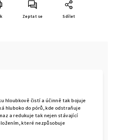
sk
Zeptat se
Sdílet
u hloubkově čistí a účinně tak bojuje
ká hluboko do pórů, kde odstraňuje
maz a redukuje tak nejen stávající
 složením, které nezpůsobuje