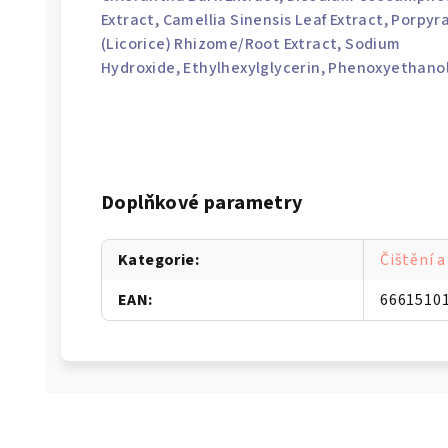
Extract,
Camellia Sinensis Leaf Extract
, Porpyr
(Licorice) Rhizome/Root Extract,
Sodium
Hydroxide
,
Ethylhexylglycerin
,
Phenoxyethano
Doplňkové parametry
Kategorie
:
Čištění a
EAN
:
6661510