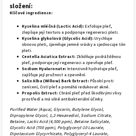
složení:
Klíčové ingredience:
Kyselina mléčná (Lactic Acid):
Exfoliuje pleť,
zlepšuje její texturu a podporuje regeneraci pleti.
Kyselina glykolová (Glycolic Acid):
Urychluje
obnovu pleti, zjemňuje jemné vrásky a sjednocuje tón
pleti.
Centella Asiatica Extract:
Zklidňuje podrážděnou
pleť, podporuje její regeneraci a zpevňuje pleť.
Sodium Hyaluronate:
Intenzivně hydratuje pleť,
zajišťuje její pružnost a zpevnění.
Salix Alba (Willow) Bark Extract:
Působí proti
zanícení, čistí pleť a pomáhá redukovat akné.
Propolis Extract:
Chrání pleť před škodlivými vlivy
prostředí a má silné antibakteriální účinky.
Purified Water (Aqua), Glycerin, Butylene Glycol,
Dipropylene Glycol, 1,2-Hexanediol, Sodium Citrate,
Betaine, Lactic Acid (4,500 ppm), Betaine Salicylate,
Glycolic Acid (700 ppm), Polyglyceryl-10 Laurate,
Dipotassium Glycyrrhizate, Polyglyceryl-4 Laurate,