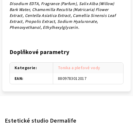
Disodium EDTA, Fragrance (Parfum), Salix Alba (Willow)
Bark Water, Chamomilla Recutita (Matricaria) Flower
Extract, Centella Asiatica Extract, Camellia Sinensis Leaf
Extract, Propolis Extract, Sodium Hyaluronate,
Phenoxyethanol, Ethylhexylglycerin.
Doplňkové parametry
Kategorie
:
Tonika a pleťové vody
EAN
:
8809783012017
Z
á
p
Estetické studio Dermalife
a