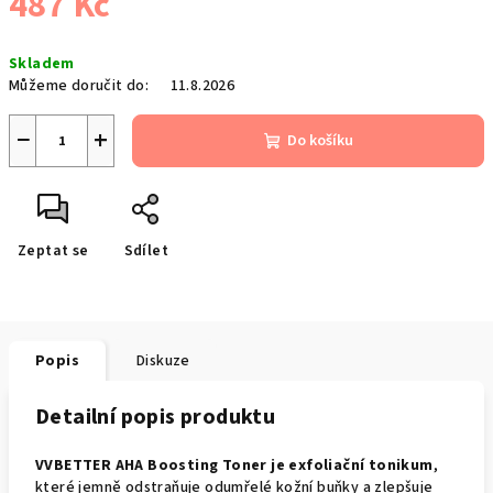
487 Kč
Měrná
Skladem
cena:
Můžeme doručit do:
11.8.2026
−
+
Do košíku
Zeptat se
Sdílet
Popis
Diskuze
Detailní popis produktu
VVBETTER AHA Boosting Toner je exfoliační tonikum
,
které jemně odstraňuje odumřelé kožní buňky a zlepšuje