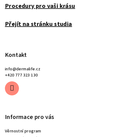
t
Procedury pro vaši krásu
í
Přejít na stránku studia
Kontakt
info
@
dermalife.cz
+420 777 323 130
Informace pro vás
Věrnostní program