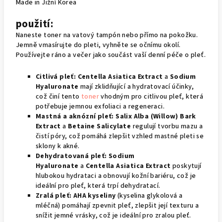
Made in Jižní Korea
použití:
Naneste toner na vatový tampón nebo přímo na pokožku.
Jemně vmasírujte do pleti, vyhněte se očnímu okolí.
Používejte ráno a večer jako součást vaší denní péče o pleť.
Citlivá pleť: Centella Asiatica Extract
a
Sodium
Hyaluronate
mají zklidňující a hydratovací účinky,
což činí tento
toner
vhodným pro citlivou pleť, která
potřebuje jemnou exfoliaci a regeneraci.
Mastná a aknózní pleť: Salix Alba (Willow) Bark
Extract
a
Betaine Salicylate
regulují tvorbu mazu a
čistí póry, což pomáhá zlepšit vzhled mastné pleti se
sklony k akné.
Dehydratovaná pleť: Sodium
Hyaluronate
a
Centella Asiatica Extract
poskytují
hlubokou hydrataci a obnovují kožní bariéru, což je
ideální pro pleť, která trpí dehydratací.
Zralá pleť: AHA kyseliny
(kyselina glykolová a
mléčná) pomáhají zpevnit pleť, zlepšit její texturu a
snížit jemné vrásky, což je ideální pro zralou pleť.