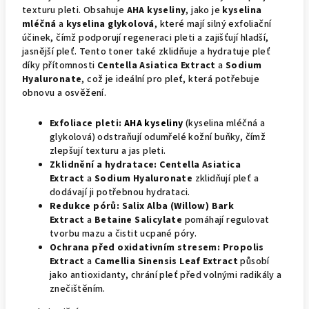
texturu pleti. Obsahuje
AHA kyseliny
, jako je
kyselina
mléčná
a
kyselina glykolová
, které mají silný exfoliační
účinek, čímž podporují regeneraci pleti a zajišťují hladší,
jasnější pleť. Tento toner také zklidňuje a hydratuje pleť
díky přítomnosti
Centella Asiatica Extract
a
Sodium
Hyaluronate
, což je ideální pro pleť, která potřebuje
obnovu a osvěžení.
Exfoliace pleti:
AHA kyseliny
(kyselina mléčná a
glykolová) odstraňují odumřelé kožní buňky, čímž
zlepšují texturu a jas pleti.
Zklidnění a hydratace:
Centella Asiatica
Extract
a
Sodium Hyaluronate
zklidňují pleť a
dodávají ji potřebnou hydrataci.
Redukce pórů:
Salix Alba (Willow) Bark
Extract
a
Betaine Salicylate
pomáhají regulovat
tvorbu mazu a čistit ucpané póry.
Ochrana před oxidativním stresem:
Propolis
Extract
a
Camellia Sinensis Leaf Extract
působí
jako antioxidanty, chrání pleť před volnými radikály a
znečištěním.