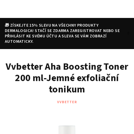
Přejít
na
obsah
🎁 ZÍSKEJTE 15% SLEVU NA VŠECHNY PRODUKTY
DERMALOGICA! STAČÍ SE ZDARMA ZAREGISTROVAT NEBO SE
PŘIHLÁSIT KE SVÉMU ÚČTU A SLEVA SE VÁM ZOBRAZÍ
AUTOMATICKY.
Nákupní
Hledat
Přihlášení
Vvbetter Aha Boosting Toner
košík
200 ml-Jemné exfoliační
tonikum
VVBETTER