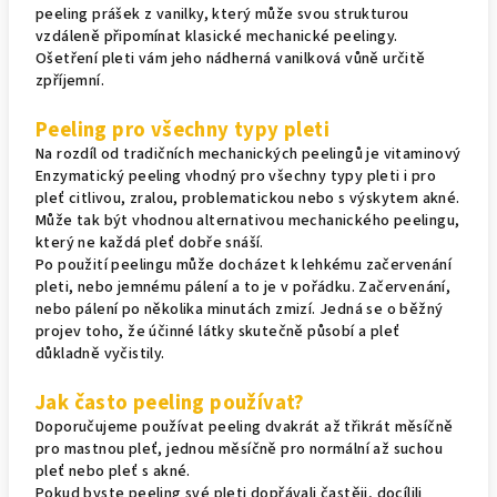
peeling prášek z vanilky, který může svou strukturou
vzdáleně připomínat klasické mechanické peelingy.
Ošetření pleti vám jeho nádherná vanilková vůně určitě
zpříjemní.
Peeling pro všechny typy pleti
Na rozdíl od tradičních mechanických peelingů je vitaminový
Enzymatický peeling vhodný pro všechny typy pleti i pro
pleť citlivou, zralou, problematickou nebo s výskytem akné.
Může tak být vhodnou alternativou mechanického peelingu,
který ne každá pleť dobře snáší.
Po použití peelingu může docházet k lehkému začervenání
pleti, nebo jemnému pálení a to je v pořádku. Začervenání,
nebo pálení po několika minutách zmizí. Jedná se o běžný
projev toho, že účinné látky skutečně působí a pleť
důkladně vyčistily.
Jak často peeling používat?
Doporučujeme používat peeling dvakrát až třikrát měsíčně
pro mastnou pleť, jednou měsíčně pro normální až suchou
pleť nebo pleť s akné.
Pokud byste peeling své pleti dopřávali častěji, docílili