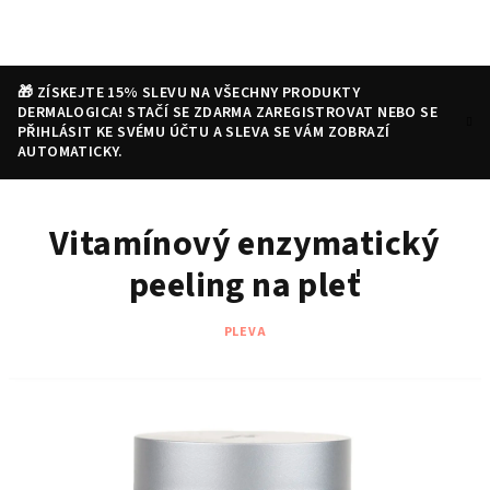
Přejít
na
obsah
🎁 ZÍSKEJTE 15% SLEVU NA VŠECHNY PRODUKTY
DERMALOGICA! STAČÍ SE ZDARMA ZAREGISTROVAT NEBO SE
PŘIHLÁSIT KE SVÉMU ÚČTU A SLEVA SE VÁM ZOBRAZÍ
AUTOMATICKY.
Nákupní
Hledat
Přihlášení
Vitamínový enzymatický
košík
peeling na pleť
PLEVA