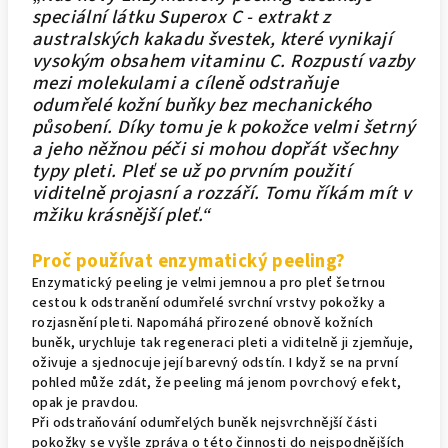
speciální látku Superox C - extrakt z
australských kakadu švestek, které vynikají
vysokým obsahem vitaminu C. Rozpustí vazby
mezi molekulami a cíleně odstraňuje
odumřelé kožní buňky bez mechanického
působení. Díky tomu je k pokožce velmi šetrný
a jeho něžnou péči si mohou dopřát všechny
typy pleti. Pleť se už po prvním použití
viditelně projasní a rozzáří. Tomu říkám mít v
mžiku krásnější pleť.“
Proč používat enzymatický peeling?
Enzymatický peeling je velmi jemnou a pro pleť šetrnou
cestou k odstranění odumřelé svrchní vrstvy pokožky a
rozjasnění pleti. Napomáhá přirozené obnově kožních
buněk, urychluje tak regeneraci pleti a viditelně ji zjemňuje,
oživuje a sjednocuje její barevný odstín. I když se na první
pohled může zdát, že peeling má jenom povrchový efekt,
opak je pravdou.
Při odstraňování odumřelých buněk nejsvrchnější části
pokožky se vyšle zpráva o této činnosti do nejspodnějších