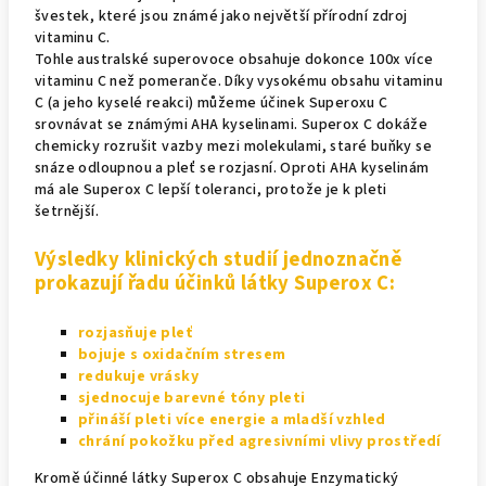
švestek, které jsou známé jako největší přírodní zdroj
vitaminu C.
Tohle australské superovoce obsahuje dokonce 100x více
vitaminu C než pomeranče. Díky vysokému obsahu vitaminu
C (a jeho kyselé reakci) můžeme účinek Superoxu C
srovnávat se známými AHA kyselinami. Superox C dokáže
chemicky rozrušit vazby mezi molekulami, staré buňky se
snáze odloupnou a pleť se rozjasní. Oproti AHA kyselinám
má ale Superox C lepší toleranci, protože je k pleti
šetrnější.
Výsledky klinických studií jednoznačně
prokazují řadu účinků látky Superox C:
rozjasňuje pleť
bojuje s oxidačním stresem
redukuje vrásky
sjednocuje barevné tóny pleti
přináší pleti více energie a mladší vzhled
chrání pokožku před agresivními vlivy prostředí
Kromě účinné látky Superox C obsahuje Enzymatický