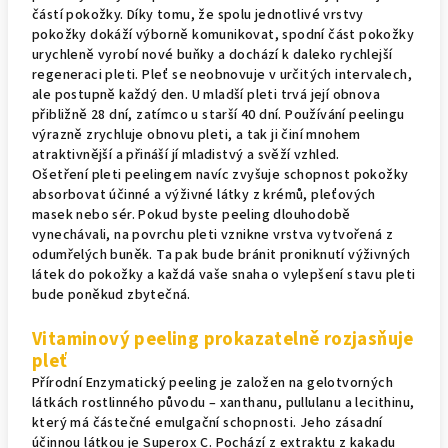
částí pokožky. Díky tomu, že spolu jednotlivé vrstvy
pokožky dokáží výborně komunikovat, spodní část pokožky
urychleně vyrobí nové buňky a dochází k daleko rychlejší
regeneraci pleti. Pleť se neobnovuje v určitých intervalech,
ale postupně každý den. U mladší pleti trvá její obnova
přibližně 28 dní, zatímco u starší 40 dní. Používání peelingu
výrazně zrychluje obnovu pleti, a tak ji činí mnohem
atraktivnější a přináší jí mladistvý a svěží vzhled.
Ošetření pleti peelingem navíc zvyšuje schopnost pokožky
absorbovat účinné a výživné látky z krémů, pleťových
masek nebo sér. Pokud byste peeling dlouhodobě
vynechávali, na povrchu pleti vznikne vrstva vytvořená z
odumřelých buněk. Ta pak bude bránit proniknutí výživných
látek do pokožky a každá vaše snaha o vylepšení stavu pleti
bude poněkud zbytečná.
Vitaminový peeling prokazatelně rozjasňuje
pleť
Přírodní Enzymatický peeling je založen na gelotvorných
látkách rostlinného původu – xanthanu, pullulanu a lecithinu,
který má částečné emulgační schopnosti. Jeho zásadní
účinnou látkou je Superox C. Pochází z extraktu z kakadu