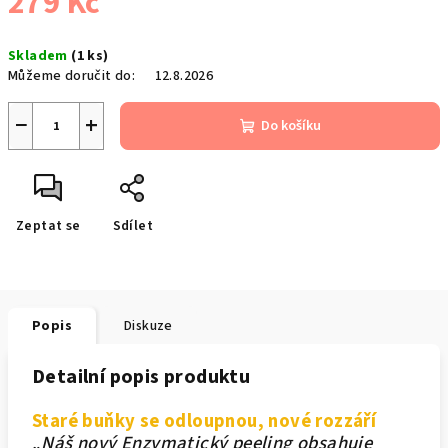
279 Kč
Měrná
Skladem
(1 ks)
cena:
Můžeme doručit do:
12.8.2026
−
+
Do košíku
Zeptat se
Sdílet
Popis
Diskuze
Detailní popis produktu
Staré buňky se odloupnou, nové rozzáří
„
Náš nový Enzymatický peeling obsahuje