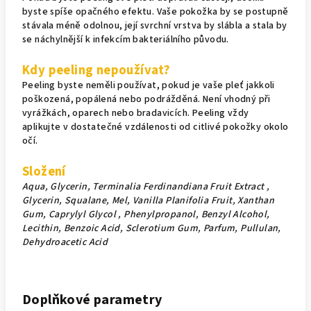
byste spíše opačného efektu. Vaše pokožka by se postupně
stávala méně odolnou, její svrchní vrstva by slábla a stala by
se náchylnější k infekcím bakteriálního původu.
Kdy peeling nepoužívat?
Peeling byste neměli používat, pokud je vaše pleť jakkoli
poškozená, popálená nebo podrážděná. Není vhodný při
vyrážkách, oparech nebo bradavicích. Peeling vždy
aplikujte v dostatečné vzdálenosti od citlivé pokožky okolo
očí.
Složení
Aqua, Glycerin, Terminalia Ferdinandiana Fruit Extract ,
Glycerin, Squalane, Mel, Vanilla Planifolia Fruit, Xanthan
Gum, Caprylyl Glycol , Phenylpropanol, Benzyl Alcohol,
Lecithin, Benzoic Acid, Sclerotium Gum, Parfum, Pullulan,
Dehydroacetic Acid
Doplňkové parametry