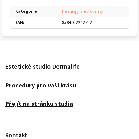
Kategorie
:
Peelingy a exfolianty
EAN
:
8594022242712
Z
á
p
Estetické studio Dermalife
a
t
Procedury pro vaši krásu
í
Přejít na stránku studia
Kontakt