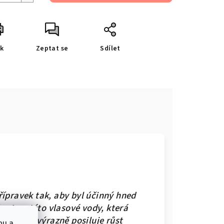
sk
Zeptat se
Sdílet
ípravek tak, aby byl účinný hned
ám to u této vlasové vody, která
k, který výrazně posiluje růst
bu a