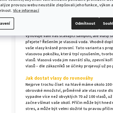
nových vlasů u mužů i žen již po 14 dnech
nalýze provozu webu neustále zlepšovali jeho funkce, výkon 
řídnutí vlasů, tak i proti tvorbě lupů. Po
elnost.
Více informací
správné rovnováhy.“
avení
Odmítnout
Souh
Regenerace už za 14 dnů
Vyhovuje vám váš stávající šampon, ale vlasy st
přejete? Řešením je vlasová voda. Vhodně dopln
vaše vlasy krásně provoní. Tato varianta s pro
vlasovou pokožku, která trpí vysušením, tvo
vlasů. Vlasová voda jim navrátí sílu, zpevní k
vlasů – dle zákazníků se účinky projevují už po
Jak dostat vlasy do rovnováhy
Nejprve trochu čísel: na hlavě máme okolo 100
obrovské množství, průměrně ale vlas roste dl
vypadne více než obvyklých 70 až 100 vlasů, u
začne všímat vaše okolí. Příčin může být hned 
stres, a může být velmi složité tu pravou příči