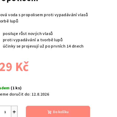
sová voda s
propolisem proti vypadávání vlasů
vorbě lupů
posiluje růst nových vlasů
proti vypadávání a tvorbě lupů
účinky se projevují už po prvních 14 dnech
29 Kč
ná
a:
ladem
(1 ks)
eme doručit do:
12.8.2026
+
Do košíku