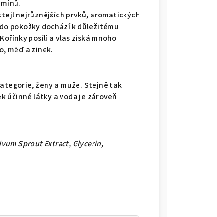
amínů.
ktejl nejrůznějších prvků, aromatických
y do pokožky dochází k důležitému
 Kořínky posílí a vlas získá mnoho
o, měď a zinek.
kategorie, ženy a muže. Stejně tak
tek účinné látky a voda je zároveň
ivum Sprout Extract, Glycerin,