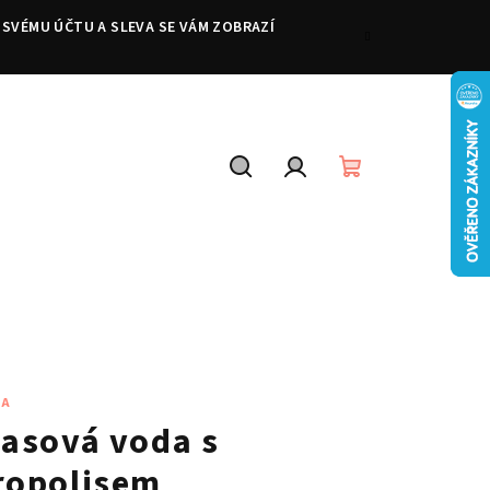
 SVÉMU ÚČTU A SLEVA SE VÁM ZOBRAZÍ
Hledat
Přihlášení
Nákupní
košík
VA
lasová voda s
ropolisem