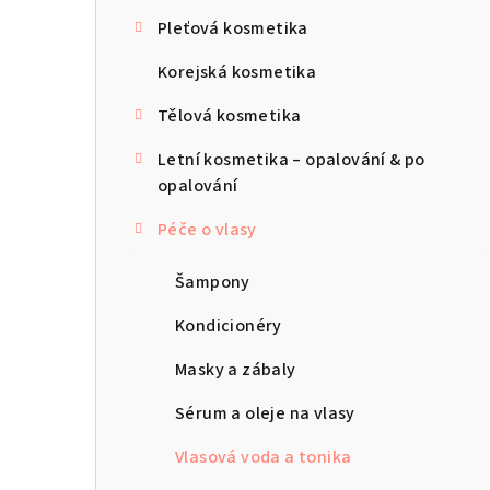
s
Pleťová kosmetika
t
Korejská kosmetika
r
Tělová kosmetika
a
Letní kosmetika – opalování & po
n
opalování
n
Péče o vlasy
í
Šampony
p
Kondicionéry
a
n
Masky a zábaly
e
Sérum a oleje na vlasy
l
Vlasová voda a tonika