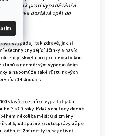
. Působí jak proti vypadávání a
a
kožku zkrátka dostává zpět do
lasím
ále nevypadají tak zdravě, jak si
í všechny chybějící účinky a navíc
polisem je skvělá pro problematickou
rbou lupů a nadměrným vypadáváním
ořínky a napomůže také růstu nových
 prvních 14 dnech¨.
 000 vlasů, což může vypadat jako
ouhé 2 až 3 roky. Když vám tedy denně
ž během několika měsíců si změny
několik, od špatné životosprávy až po
nu odhalit. Zmírnit tyto negativní