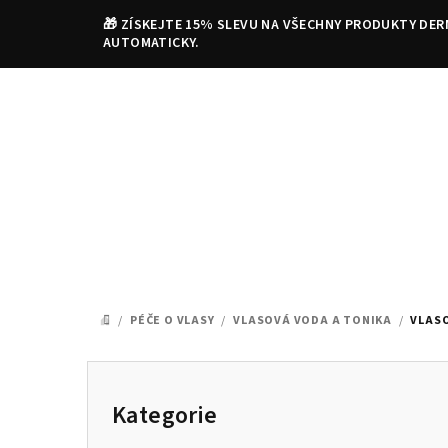
Přejít
🎁 ZÍSKEJTE 15% SLEVU NA VŠECHNY PRODUKTY DER
na
AUTOMATICKY.
obsah
/
PÉČE O VLASY
/
VLASOVÁ VODA A TONIKA
/
VLAS
DOMŮ
P
o
Kategorie
Přeskočit
kategorie