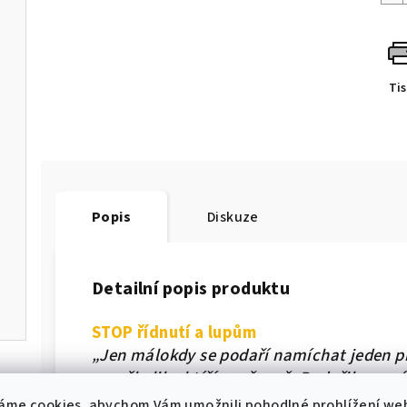
Ti
Popis
Diskuze
Detailní popis produktu
STOP řídnutí a lupům
„Jen málokdy se podaří namíchat jeden př
na několik obtíží současně. Podařilo se n
kromě propolisu obsahuje speciální výtaže
áme cookies, abychom Vám umožnili pohodlné prohlížení we