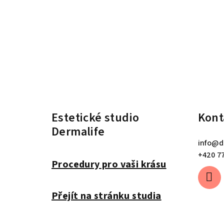
Z
á
Estetické studio
Kont
p
Dermalife
a
info
@
d
t
+420 7
Procedury pro vaši krásu
í
Přejít na stránku studia