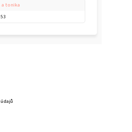
 a tonika
053
 údajů