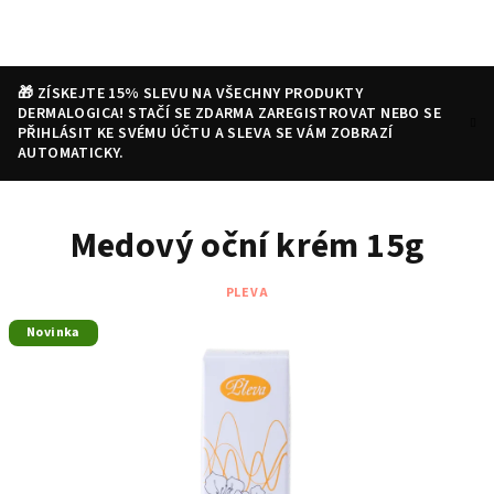
Přejít
na
obsah
🎁 ZÍSKEJTE 15% SLEVU NA VŠECHNY PRODUKTY
DERMALOGICA! STAČÍ SE ZDARMA ZAREGISTROVAT NEBO SE
PŘIHLÁSIT KE SVÉMU ÚČTU A SLEVA SE VÁM ZOBRAZÍ
AUTOMATICKY.
Nákupní
Hledat
Přihlášení
Medový oční krém 15g
košík
PLEVA
Novinka