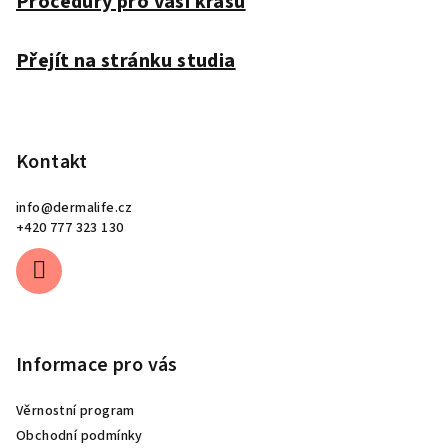
Procedury pro vaši krásu
í
Přejít na stránku studia
Kontakt
info
@
dermalife.cz
+420 777 323 130
Informace pro vás
Věrnostní program
Obchodní podmínky