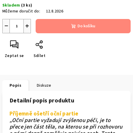
Měrná
Skladem
(3 ks)
cena:
Můžeme doručit do:
12.8.2026
−
+
Do košíku
Zeptat se
Sdílet
Popis
Diskuze
Detailní popis produktu
Příjemně ošetří oční partie
„Oční partie vyžadují zvýšenou péči, je to
přece jen část těla, na kterou se při rozhovoru