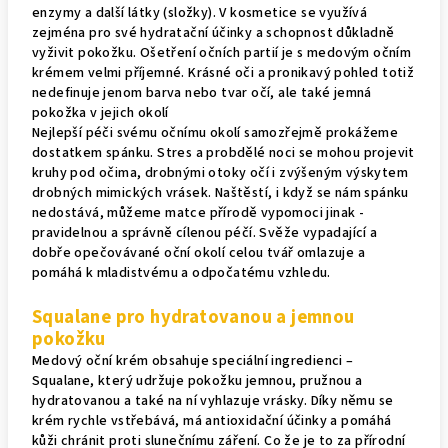
enzymy a další látky (složky). V kosmetice se využívá
zejména pro své hydratační účinky a schopnost důkladně
vyživit pokožku. Ošetření očních partií je s medovým očním
krémem velmi příjemné. Krásné oči a pronikavý pohled totiž
nedefinuje jenom barva nebo tvar očí, ale také jemná
pokožka v jejich okolí
Nejlepší péči svému očnímu okolí samozřejmě prokážeme
dostatkem spánku. Stres a probdělé noci se mohou projevit
kruhy pod očima, drobnými otoky očí i zvýšeným výskytem
drobných mimických vrásek. Naštěstí, i když se nám spánku
nedostává, můžeme matce přírodě vypomoci jinak -
pravidelnou a správně cílenou péčí. Svěže vypadající a
dobře opečovávané oční okolí celou tvář omlazuje a
pomáhá k mladistvému a odpočatému vzhledu.
Squalane pro hydratovanou a jemnou
pokožku
Medový oční krém obsahuje speciální ingredienci –
Squalane, který udržuje pokožku jemnou, pružnou a
hydratovanou a také na ní vyhlazuje vrásky. Díky němu se
krém rychle vstřebává, má antioxidační účinky a pomáhá
kůži chránit proti slunečnímu záření. Co že je to za přírodní