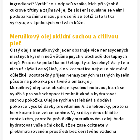
ingredienci? Vyrábí se z odpadů vznikajících při výrobě
cukrové třtiny a zajímavé je, že složení squalane se velmi
podobá kožnímu mazu, přirozeně se totiž tato látka
vyskytuje v lipidických vrstvách kůže.
Meruňkový olej uklidní suchou a citlivou
pleť
Čistý olej z meruňkových jader obsahuje více nenasycených
mastných kyselin než většina jiných v obchodě dostupných
olejů. Proč naše pokožka potřebuje tyto kyseliny? Asi jste o
nich už slyšeli ve výživě, ale v kosmetice nejsou o nic méně
důležité. Dostatečný příjem nenasycených mastných kyselin
působí na pokožku pozitivně a omlazuje ji.
Meruňkový olej také obsahuje kyselinu linolovou, která se
využívá pro své schopnosti zmírnit akné a hydratovat
suchou pokožku. Olej se rychle vstřebává a dodává
pokožce vysoké dávky provitamínu A. Je lehoučký, proto si
ho v kosmetice velice ceníme. Vy si díky němu oblíbíte
tento krém, protože právě díky meruňkovému oleji bude
hydratovat vaše oční okolí, až se zase ocitnete v
překlimatizovaném prostředí bez čerstvého vzduchu