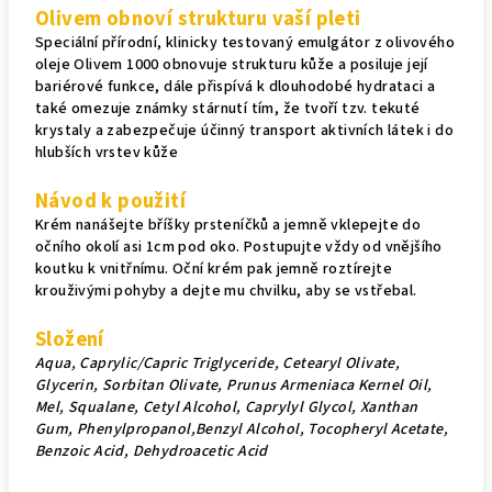
Olivem obnoví strukturu vaší pleti
Speciální přírodní, klinicky testovaný emulgátor z olivového
oleje Olivem 1000 obnovuje strukturu kůže a posiluje její
bariérové funkce, dále přispívá k dlouhodobé hydrataci a
také omezuje známky stárnutí tím, že tvoří tzv. tekuté
krystaly a zabezpečuje účinný transport aktivních látek i do
hlubších vrstev kůže
Návod k použití
Krém nanášejte bříšky prsteníčků a jemně vklepejte do
očního okolí asi 1cm pod oko. Postupujte vždy od vnějšího
koutku k vnitřnímu. Oční krém pak jemně roztírejte
krouživými pohyby a dejte mu chvilku, aby se vstřebal.
Složení
Aqua, Caprylic/Capric Triglyceride, Cetearyl Olivate,
Glycerin, Sorbitan Olivate, Prunus Armeniaca Kernel Oil,
Mel, Squalane, Cetyl Alcohol, Caprylyl Glycol, Xanthan
Gum, Phenylpropanol,Benzyl Alcohol, Tocopheryl Acetate,
Benzoic Acid, Dehydroacetic Acid