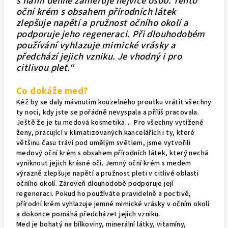
s námi denně zaměřuje nejvíce osob. Tento
oční krém s obsahem přírodních látek
zlepšuje napětí a pružnost očního okolí a
podporuje jeho regeneraci. Při dlouhodobém
používání vyhlazuje mimické vrásky a
předchází jejich vzniku. Je vhodný i pro
citlivou pleť.“
Co dokáže med?
Kéž by se daly mávnutím kouzelného proutku vrátit všechny
ty noci, kdy jste se pořádně nevyspala a příliš pracovala.
Ještě že je tu medová kosmetika… Pro všechny vytížené
ženy, pracující v klimatizovaných kancelářích i ty, které
většinu času tráví pod umělým světlem, jsme vytvořili
medový oční krém s obsahem přírodních látek, který nechá
vyniknout jejich krásné oči. Jemný oční krém s medem
výrazně zlepšuje napětí a pružnost pleti v citlivé oblasti
očního okolí. Zároveň dlouhodobě podporuje její
regeneraci. Pokud ho používáte pravidelně a poctivě,
přírodní krém vyhlazuje jemné mimické vrásky v očním okolí
a dokonce pomáhá předcházet jejich vzniku.
Med je bohatý na bílkoviny, minerální látky, vitamíny,