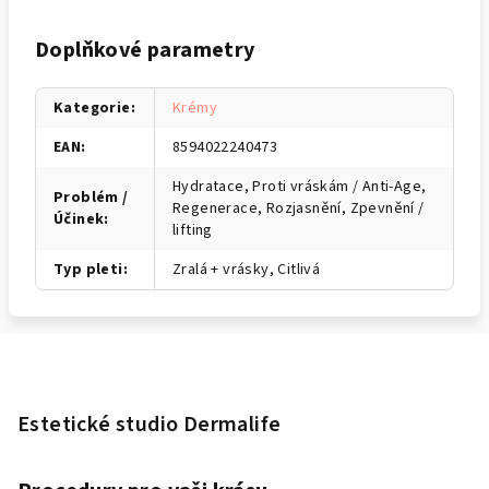
Doplňkové parametry
Kategorie
:
Krémy
EAN
:
8594022240473
Hydratace, Proti vráskám / Anti-Age,
Problém /
Regenerace, Rozjasnění, Zpevnění /
Účinek
:
lifting
Typ pleti
:
Zralá + vrásky, Citlivá
Z
á
p
Estetické studio Dermalife
a
t