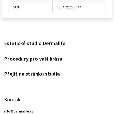
EAN
:
8594022242644
Z
á
p
Estetické studio Dermalife
a
t
Procedury pro vaši krásu
í
Přejít na stránku studia
Kontakt
info
@
dermalife.cz