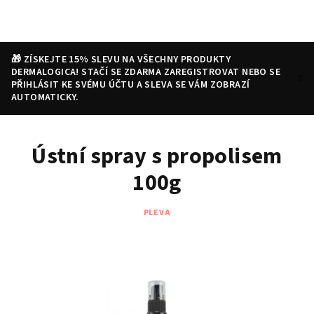
Přejít
na
obsah
🎁 ZÍSKEJTE 15% SLEVU NA VŠECHNY PRODUKTY
DERMALOGICA! STAČÍ SE ZDARMA ZAREGISTROVAT NEBO SE
PŘIHLÁSIT KE SVÉMU ÚČTU A SLEVA SE VÁM ZOBRAZÍ
AUTOMATICKY.
Nákupní
Hledat
Přihlášení
Ústní spray s propolisem
košík
100g
PLEVA