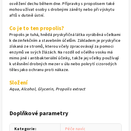
osvěžení dechu během dne. Přípravky s propolisem také
mohou užívat osoby s drobnými záněty nebo při výskytu
aftů v dutině ústní.
Co je to ten propolis?
Propolis je tuhá, hnědá pryskyřičná látka vyráběná včelkami
k dezinfekčním a stavebním účelům. Základem je pryskyřice
získaná ze stromů, kterou včely zpracovávají za pomoci
enzymů ve svých žlázách. Na rozdíl od včelího vosku má
mimo jiné i antibakteriální účinky, takže jej včelky používají
k utěsnění drobných mezer v úlu nebo pokrytí cizorodých
těles jako ochranu proti nákaze.
Složení
Aqua, Alcohol, Glycerin, Propolis extract
Doplňkové parametry
Kategorie
:
Péče navíc