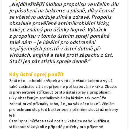
„Nejdůležitější úlohou propolisu ve včelím úlu
je působení na bakterie a plísně, díky čemuž
se včelstvo udržuje silné a zdravé. Propolis
obsahuje prověřené antimikrobiální látky,
také je známý pro účinky hojivé. Výtažek
z propolisu v tomto ústním spreji pomáhá
také nám – je ideální pro odstranění
nepříjemných pocitů v ústní dutině při
virózách, angíně a také proti zápachu z úst.
Stačí jen pár stisků spreje denně.“
Kdy ústní sprej použít
Znáte to – období chřipek a viróz je všude kolem a vy už
také začínáte cítit nepříjemné poškrabování v krku. Zkuste
si preventivně stříknout tento ústní spray s propolisem.
Díky obsaženým antimikrobiálním látkám tak pomůže
zahnat první příznaky toho, že „na vás něco leze“. Včelám
pro ochranu úlu před bakteriemi a plísněmi slouží už miliony
let!
Ústní sprej můžete také nosit v kabelce nebo kufříku a
stříknout si kdykoli v případě potřeby pro příjemné