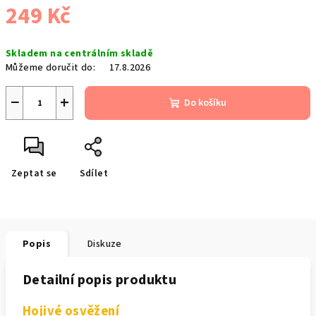
249 Kč
Měrná
Skladem na centrálním skladě
cena:
Můžeme doručit do:
17.8.2026
−
+
Do košíku
Zeptat se
Sdílet
Popis
Diskuze
Detailní popis produktu
Hojivé osvěžení