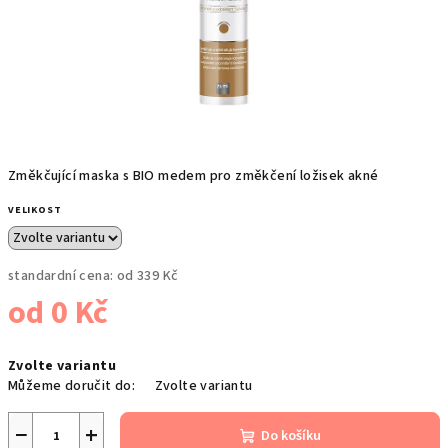
Změkčující maska s BIO medem pro změkčení ložisek akné
VELIKOST
standardní cena:
od 339 Kč
od
0 Kč
Měrná
Zvolte variantu
cena:
Můžeme doručit do:
Zvolte variantu
−
+
Do košíku