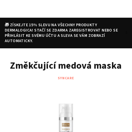
Přejít
na
obsah
🎁 ZÍSKEJTE 15% SLEVU NA VŠECHNY PRODUKTY
DERMALOGICA! STAČÍ SE ZDARMA ZAREGISTROVAT NEBO SE
PŘIHLÁSIT KE SVÉMU ÚČTU A SLEVA SE VÁM ZOBRAZÍ
AUTOMATICKY.
Nákupní
Hledat
Přihlášení
Změkčující medová maska
košík
SYNCARE