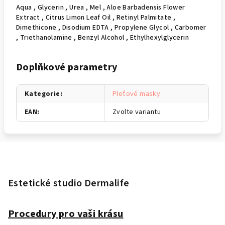
Aqua , Glycerin , Urea , Mel , Aloe Barbadensis Flower
Extract , Citrus Limon Leaf Oil , Retinyl Palmitate ,
Dimethicone , Disodium EDTA , Propylene Glycol , Carbomer
, Triethanolamine , Benzyl Alcohol , Ethylhexylglycerin
Doplňkové parametry
Kategorie
:
Pleťové masky
EAN
:
Zvolte variantu
Z
á
p
Estetické studio Dermalife
a
t
Procedury pro vaši krásu