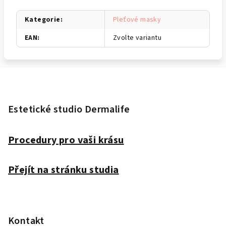
Kategorie
:
Pleťové masky
EAN
:
Zvolte variantu
Z
á
p
Estetické studio Dermalife
a
t
Procedury pro vaši krásu
í
Přejít na stránku studia
Kontakt