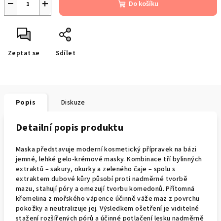
−
+
Do košíku
Zeptat se
Sdílet
Popis
Diskuze
Detailní popis produktu
Maska představuje moderní kosmetický přípravek na bázi
jemné, lehké gelo-krémové masky. Kombinace tří bylinných
extraktů – sakury, okurky a zeleného čaje – spolu s
extraktem dubové kůry působí proti nadměrné tvorbě
mazu, stahují póry a omezují tvorbu komedonů. Přítomná
křemelina z mořského vápence účinně váže maz z povrchu
pokožky a neutralizuje jej. Výsledkem ošetření je viditelné
stažení rozšířených pórů a účinné potlačení lesku nadměrně