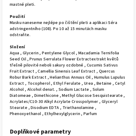
mastné pleti.
Použití
Masku naneseme nejlépe po čištění pleti a aplikaci Séra
adstringentního (108). Po 10 až 15 minutách masku
odstraňte.
Složení
Aqua , Glycerin , Pentylene Glycol , Macadamia Ternifolia
Seed Oil , Prunus Serrulata Flower Extractextrakt květů
třešně pilovité neboli sakury ozdobné , Cucumis Sativus
Fruit Extract , Camellia Sinensis Leaf Extract , Quercus
Robur Bark Extract , Helianthus Annuus Oil , Humulus Lupulus
Extract , Tocopherol , Ethyl Ferulate , Urea , Betaine , Cetyl
Alcohol , Alcohol denat. , Sodium Lactate , Solum
Diatomeae , Dimethicone , Methyl Glucose Sesquistearate ,
Acrylates/C10-30 Alkyl Acrylate Crosspolymer , Glyceryl
Stearate , Disodium EDTA , Triethanolamine ,
Phenoxyethanol , Ethylhexylglycerin , Parfum
Doplňkové parametry