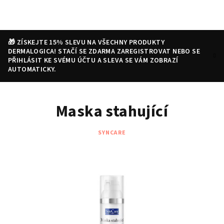
Přejít
na
obsah
🎁 ZÍSKEJTE 15% SLEVU NA VŠECHNY PRODUKTY
DERMALOGICA! STAČÍ SE ZDARMA ZAREGISTROVAT NEBO SE
PŘIHLÁSIT KE SVÉMU ÚČTU A SLEVA SE VÁM ZOBRAZÍ
AUTOMATICKY.
Nákupní
Hledat
Přihlášení
Maska stahující
košík
SYNCARE