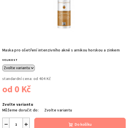
Maska pro ošetření intenzivního akné s arnikou horskou a zinkem
VELIKOST
standardní cena:
od 404 Kč
od
0 Kč
Měrná
Zvolte variantu
cena:
Můžeme doručit do:
Zvolte variantu
−
+
Do košíku