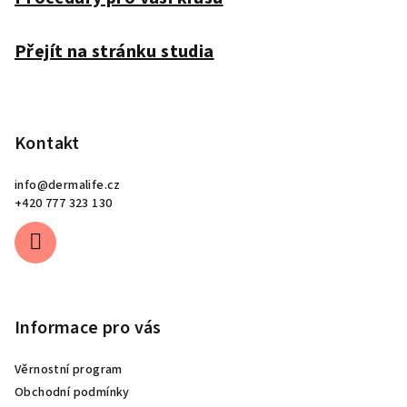
í
Přejít na stránku studia
Kontakt
info
@
dermalife.cz
+420 777 323 130
Informace pro vás
Věrnostní program
Obchodní podmínky