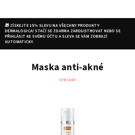
Přejít
na
obsah
🎁 ZÍSKEJTE 15% SLEVU NA VŠECHNY PRODUKTY
DERMALOGICA! STAČÍ SE ZDARMA ZAREGISTROVAT NEBO SE
PŘIHLÁSIT KE SVÉMU ÚČTU A SLEVA SE VÁM ZOBRAZÍ
AUTOMATICKY.
Nákupní
Hledat
Přihlášení
Maska anti-akné
košík
SYNCARE