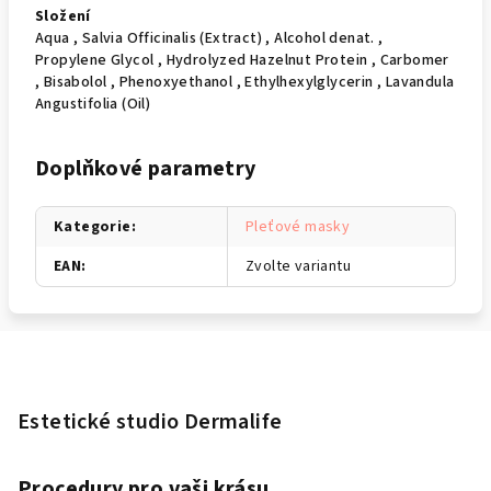
Složení
Aqua , Salvia Officinalis (Extract) , Alcohol denat. ,
Propylene Glycol , Hydrolyzed Hazelnut Protein , Carbomer
, Bisabolol , Phenoxyethanol , Ethylhexylglycerin , Lavandula
Angustifolia (Oil)
Doplňkové parametry
Kategorie
:
Pleťové masky
EAN
:
Zvolte variantu
Z
á
p
Estetické studio Dermalife
a
t
Procedury pro vaši krásu