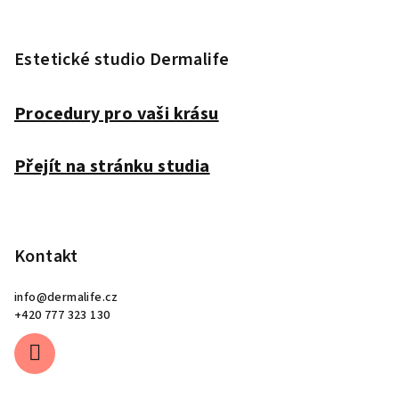
Z
á
p
Estetické studio Dermalife
a
t
Procedury pro vaši krásu
í
Přejít na stránku studia
Kontakt
info
@
dermalife.cz
+420 777 323 130