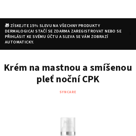
Přejít
na
obsah
🎁 ZÍSKEJTE 15% SLEVU NA VŠECHNY PRODUKTY
DERMALOGICA! STAČÍ SE ZDARMA ZAREGISTROVAT NEBO SE
PŘIHLÁSIT KE SVÉMU ÚČTU A SLEVA SE VÁM ZOBRAZÍ
AUTOMATICKY.
Nákupní
Hledat
Přihlášení
Krém na mastnou a smíšenou
košík
pleť noční CPK
SYNCARE