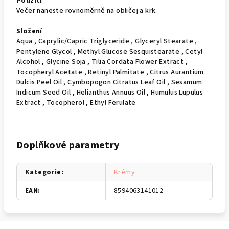
Použití
Večer naneste rovnoměrně na obličej a krk.
Složení
Aqua , Caprylic/Capric Triglyceride , Glyceryl Stearate ,
Pentylene Glycol , Methyl Glucose Sesquistearate , Cetyl
Alcohol , Glycine Soja , Tilia Cordata Flower Extract ,
Tocopheryl Acetate , Retinyl Palmitate , Citrus Aurantium
Dulcis Peel Oil , Cymbopogon Citratus Leaf Oil , Sesamum
Indicum Seed Oil , Helianthus Annuus Oil , Humulus Lupulus
Extract , Tocopherol , Ethyl Ferulate
Doplňkové parametry
Kategorie
:
Krémy
EAN
:
8594063141012