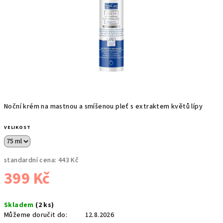
Noční krém na mastnou a smíšenou pleť s extraktem květů lípy
VELIKOST
standardní cena:
443 Kč
399 Kč
Měrná
Skladem
(2 ks)
cena:
Můžeme doručit do:
12.8.2026