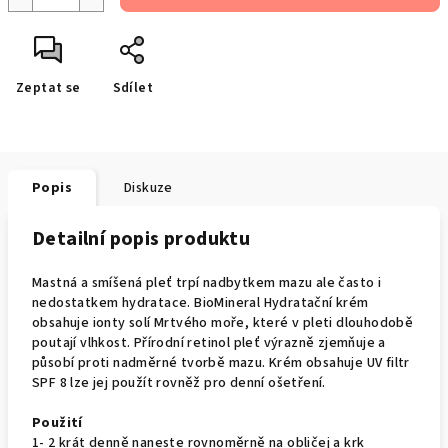
Zeptat se
Sdílet
Popis
Diskuze
Detailní popis produktu
Mastná a smíšená pleť trpí nadbytkem mazu ale často i
nedostatkem hydratace. BioMineral Hydratační krém
obsahuje ionty solí Mrtvého moře, které v pleti dlouhodobě
poutají vlhkost. Přírodní retinol pleť výrazně zjemňuje a
působí proti nadměrné tvorbě mazu. Krém obsahuje UV filtr
SPF 8 lze jej použít rovněž pro denní ošetření.
Použití
1- 2 krát denně naneste rovnoměrně na obličej a krk