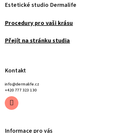
p
Estetické studio Dermalife
a
t
Procedury pro vaši krásu
í
Přejít na stránku studia
Kontakt
info
@
dermalife.cz
+420 777 323 130
Informace pro vás