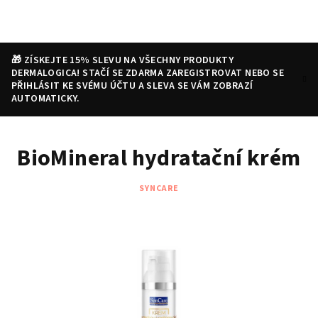
Přejít
na
obsah
🎁 ZÍSKEJTE 15% SLEVU NA VŠECHNY PRODUKTY
DERMALOGICA! STAČÍ SE ZDARMA ZAREGISTROVAT NEBO SE
PŘIHLÁSIT KE SVÉMU ÚČTU A SLEVA SE VÁM ZOBRAZÍ
AUTOMATICKY.
Nákupní
Hledat
Přihlášení
BioMineral hydratační krém
košík
SYNCARE