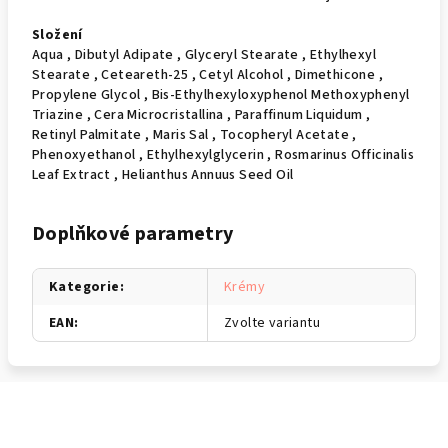
Složení
Aqua , Dibutyl Adipate , Glyceryl Stearate , Ethylhexyl
Stearate , Ceteareth-25 , Cetyl Alcohol , Dimethicone ,
Propylene Glycol , Bis-Ethylhexyloxyphenol Methoxyphenyl
Triazine , Cera Microcristallina , Paraffinum Liquidum ,
Retinyl Palmitate , Maris Sal , Tocopheryl Acetate ,
Phenoxyethanol , Ethylhexylglycerin , Rosmarinus Officinalis
Leaf Extract , Helianthus Annuus Seed Oil
Doplňkové parametry
Kategorie
:
Krémy
EAN
:
Zvolte variantu
Z
á