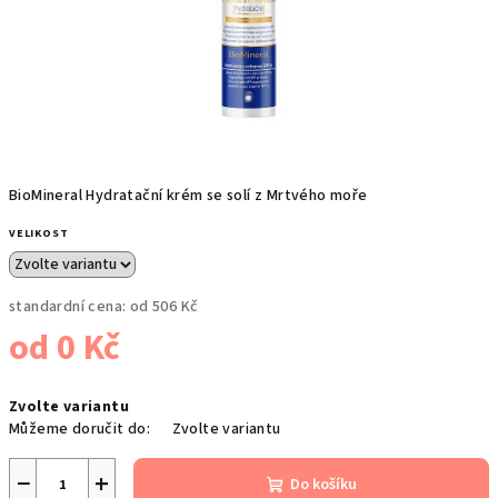
BioMineral Hydratační krém se solí z Mrtvého moře
VELIKOST
standardní cena:
od 506 Kč
od
0 Kč
Měrná
Zvolte variantu
cena:
Můžeme doručit do:
Zvolte variantu
−
+
Do košíku