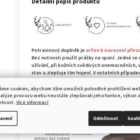
Detailní popis produktu
Potravinový doplněk je
určen k navození přir
Bez nutnosti použít prášky na spaní. Jedná se 
užívání, při kožních svědivých onemocněních,
stav a zlepšuje tím hojení. V ostatních případ
ranní kocoviny
. Hlavní účinnou látkou je Kozlí
Mučenka pletní a Dobromysl.
Konopný olej se
áme cookies, abychom Vám umožnili pohodlné prohlížení we
kyselinami omega 3 a omega 6 pomáhá regene
nalýze provozu webu neustále zlepšovali jeho funkce, výkon 
elnost.
Více informací
avení
Odmítnout
Souh