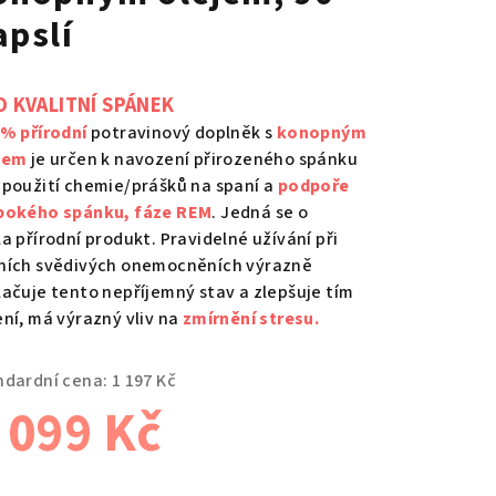
apslí
O KVALITNÍ SPÁNEK
 % přírodní
potravinový doplněk s
konopným
jem
je určen k navození přirozeného spánku
 použití chemie/prášků na spaní a
podpoře
bokého spánku, fáze REM
. Jedná se o
la přírodní produkt. Pravidelné užívání při
ních svědivých onemocněních výrazně
lačuje tento nepříjemný stav a zlepšuje tím
ení, má výrazný vliv na
zmírnění stresu.
ndardní cena:
1 197 Kč
 099 Kč
ná