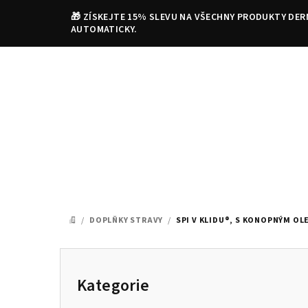
Přejít
🎁 ZÍSKEJTE 15% SLEVU NA VŠECHNY PRODUKTY DER
na
AUTOMATICKY.
obsah
/
DOPLŇKY STRAVY
/
SPI V KLIDU®, S KONOPNÝM OLE
DOMŮ
P
o
Kategorie
Přeskočit
kategorie