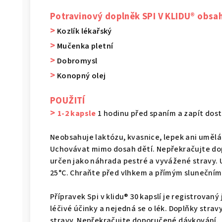
Potravinový doplněk SPI V KLIDU® obsa
>
Kozlík lékařský
>
Mučenka pletní
>
Dobromysl
>
Konopný olej
POUŽITÍ
>
1-2 kapsle
1 hodinu před spaním a zapít do
Neobsahuje laktózu, kvasnice, lepek ani umělá
Uchovávat mimo dosah dětí. Nepřekračujte do
určen jako náhrada pestré a vyvážené stravy. 
25°C. Chraňte před vlhkem a přímým slunečním
Přípravek Spi v klidu® 30 kapslí je registrovan
léčivé účinky a nejedná se o lék. Doplňky stra
stravy. Nepřekračujte doporučené dávkování.