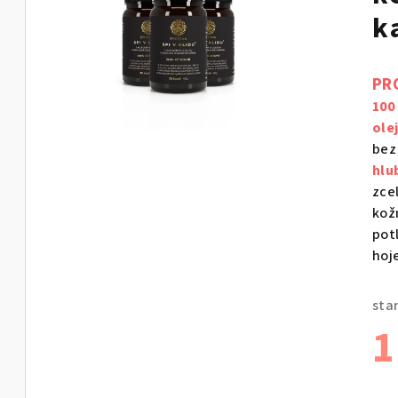
k
PR
100
ole
bez
hlu
zce
kož
pot
hoj
sta
1
Měr