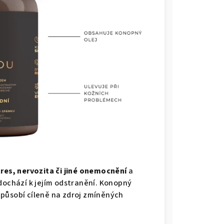
tres, nervozita či jiné onemocnění
a
dochází k jejím odstranění. Konopný
 působí cíleně na zdroj zmíněných