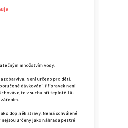
huje
statečným množstvím vody.
 azobarviva. Není určeno pro děti.
poručené dávkování. Přípravek není
Uchovávejte v suchu při teplotě 10-
 zářením.
ý jako doplněk stravy. Nemá schválené
vy nejsou určeny jako náhrada pestré