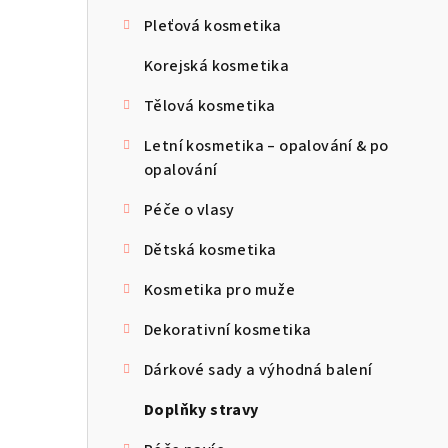
s
Pleťová kosmetika
t
Korejská kosmetika
r
Tělová kosmetika
a
Letní kosmetika – opalování & po
n
opalování
n
Péče o vlasy
í
Dětská kosmetika
p
Kosmetika pro muže
a
Dekorativní kosmetika
n
Dárkové sady a výhodná balení
e
Doplňky stravy
l