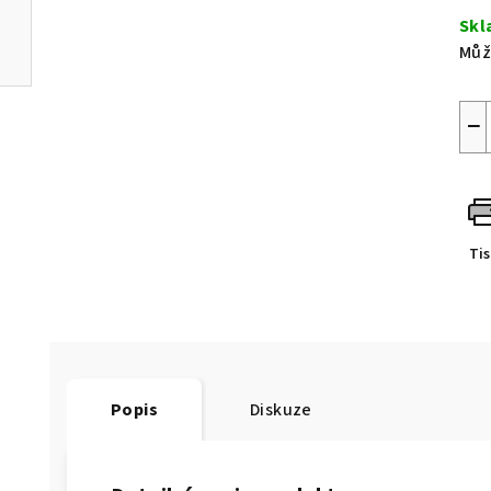
cen
Skl
Můž
−
Ti
Popis
Diskuze