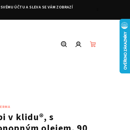
 SVÉMU ÚČTU A SLEVA SE VÁM ZOBRAZÍ
Hledat
Přihlášení
Nákupní
košík
DERMA
i v klidu®, s
onopným olejem, 90