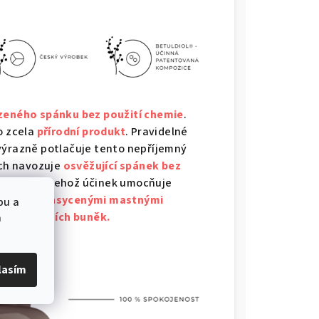
ozeného spánku bez použití chemie
.
o zcela
přírodní produkt
. Pravidelné
 výrazně potlačuje tento nepříjemný
ech navozuje
osvěžující spánek bez
k lékařský, jehož účinek umocňuje
 svými nenasycenými mastnými
bu a
raci kožních buněk.
a
lasím