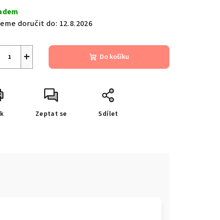
a:
adem
eme doručit do:
12.8.2026
+
Do košíku
sk
Zeptat se
Sdílet