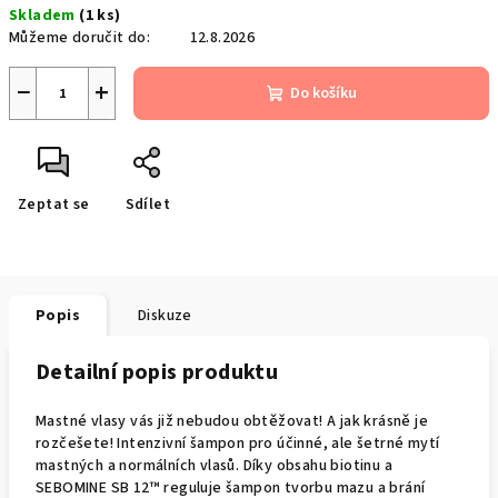
Skladem
(1 ks)
cena:
Můžeme doručit do:
12.8.2026
−
+
Do košíku
Zeptat se
Sdílet
Popis
Diskuze
Detailní popis produktu
Mastné vlasy vás již nebudou obtěžovat! A jak krásně je
rozčešete! Intenzivní šampon pro účinné, ale šetrné mytí
mastných a normálních vlasů. Díky obsahu biotinu a
SEBOMINE SB 12™ reguluje šampon tvorbu mazu a brání