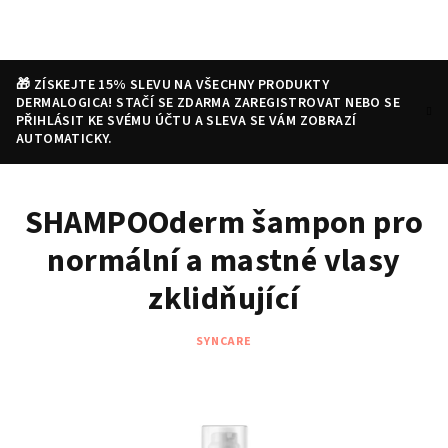
Přejít
na
obsah
🎁 ZÍSKEJTE 15% SLEVU NA VŠECHNY PRODUKTY
DERMALOGICA! STAČÍ SE ZDARMA ZAREGISTROVAT NEBO SE
PŘIHLÁSIT KE SVÉMU ÚČTU A SLEVA SE VÁM ZOBRAZÍ
AUTOMATICKY.
Nákupní
Hledat
Přihlášení
SHAMPOOderm šampon pro
košík
normální a mastné vlasy
zklidňující
SYNCARE