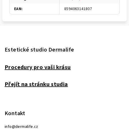
EAN
:
8594063141807
Z
á
p
Estetické studio Dermalife
a
t
Procedury pro vaši krásu
í
Přejít na stránku studia
Kontakt
info
@
dermalife.cz