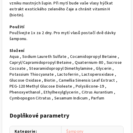
vzniku mastných šupin. Při mytí bude vaše vlasy hýčkat
extrakt exotického zeleného čaje a chránit vitamin H
(biotin).
Použití
Používejte 1x za 2 dny. Pro mytí vlasů postačí dvě dávky
šamponu.
Složení
Aqua , Sodium Laureth Sulfate , Cocamidopropyl Betaine ,
Capryl/Capramidopropyl Betaine , Quaternium-80 , Sucrose
Cocoate , Stearamidopropyl Dimethylamine , Glycerin ,
Potassium Thiocyanate , Lactoferrin , Lactoperoxidase ,
Glucose Oxidase , Biotin , Camellia Sinensis Leaf Extract ,
PEG-120 Methyl Glucose Dioleate , Polysilicone-19 ,
Phenoxyethanol , Ethylhexylglycerin , Citrus Aurantium ,
Cymbopogon Citratus , Sesamum Indicum , Parfum
Doplňkové parametry
Kategorie
:
Šampony