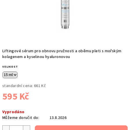
Liftingové sérum pro obnovu pružnosti a oběmu pleti s mořským
kolagenem a kyselinou hyaluronovou
VELIKOST
standardní cena:
661 Kč
595 Kč
Měrná
Vyprodáno
cena:
Můžeme doručit do:
13.8.2026