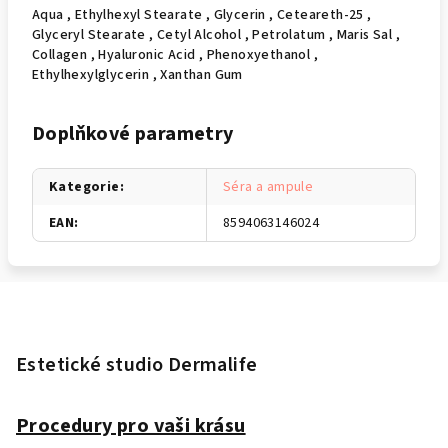
Aqua , Ethylhexyl Stearate , Glycerin , Ceteareth-25 ,
Glyceryl Stearate , Cetyl Alcohol , Petrolatum , Maris Sal ,
Collagen , Hyaluronic Acid , Phenoxyethanol ,
Ethylhexylglycerin , Xanthan Gum
Doplňkové parametry
Kategorie
:
Séra a ampule
EAN
:
8594063146024
Z
á
p
Estetické studio Dermalife
a
t
Procedury pro vaši krásu