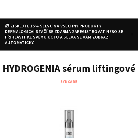
Přejít
na
obsah
🎁 ZÍSKEJTE 15% SLEVU NA VŠECHNY PRODUKTY
DERMALOGICA! STAČÍ SE ZDARMA ZAREGISTROVAT NEBO SE
PŘIHLÁSIT KE SVÉMU ÚČTU A SLEVA SE VÁM ZOBRAZÍ
AUTOMATICKY.
Nákupní
Hledat
Přihlášení
HYDROGENIA sérum liftingové
košík
SYNCARE