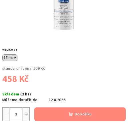
VELIKOST
standardní cena:
509 Kč
458 Kč
Měrná
Skladem
(2 ks)
cena:
Můžeme doručit do:
12.8.2026
−
+
Do košíku