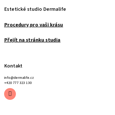
á
p
Estetické studio Dermalife
a
t
Procedury pro vaši krásu
í
Přejít na stránku studia
Kontakt
info
@
dermalife.cz
+420 777 323 130