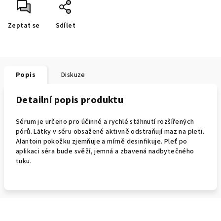
Zeptat se
Sdílet
Popis
Diskuze
Detailní popis produktu
Sérum je určeno pro účinné a rychlé stáhnutí rozšířených
pórů. Látky v séru obsažené aktivně odstraňují maz na pleti.
Alantoin pokožku zjemňuje a mírně desinfikuje. Pleť po
aplikaci séra bude svěží, jemná a zbavená nadbytečného
tuku.
Z