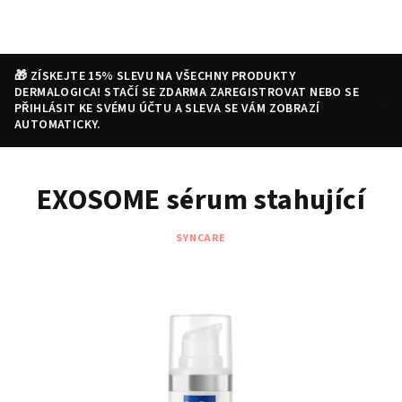
Přejít
na
obsah
🎁 ZÍSKEJTE 15% SLEVU NA VŠECHNY PRODUKTY
DERMALOGICA! STAČÍ SE ZDARMA ZAREGISTROVAT NEBO SE
PŘIHLÁSIT KE SVÉMU ÚČTU A SLEVA SE VÁM ZOBRAZÍ
AUTOMATICKY.
Nákupní
Hledat
Přihlášení
EXOSOME sérum stahující
košík
SYNCARE