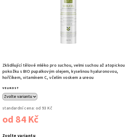
Zklidňující tělové mléko pro suchou, velmi suchou až atopickou
pokožku s BIO pupalkovým olejem, kyselinou hyaluronovou,
hořčíkem, vitamínem C, včelím voskem a ureou
VELIKOST
standardní cena:
od 93 Kč
od
84 Kč
Měrná
Zvolte variantu
cena: