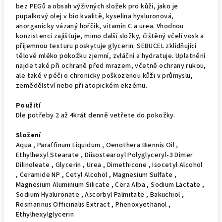
bez PEGů a obsah výživných složek pro kůži, jako je
pupalkový olej v bio kvalitě, kyselina hyaluronová,
anorganicky vázaný hořčík, vitamin C a urea. Vhodnou
konzistenci zajišťuje, mimo další složky, čištěný včelí vosk a
příjemnou texturu poskytuje glycerin. SEBUCEL zklidňující
tělové mléko pokožku zjemní, zvláční a hydratuje. Uplatnění
najde také při ochraně před mrazem, včetně ochrany rukou,
ale také v péči o chronicky poškozenou kůži v průmyslu,
zemědělství nebo při atopickém ekzému.
Použití
Dle potřeby 2 až 4krát denně vetřete do pokožky.
Složení
Aqua , Paraffinum Liquidum , Oenothera Biennis Oil ,
Ethylhexyl Stearate , Diisostearoyl Polyglyceryl-3 Dimer
Dilinoleate , Glycerin , Urea , Dimethicone , Isocetyl Alcohol
, Ceramide NP , Cetyl Alcohol , Magnesium Sulfate ,
Magnesium Aluminium Silicate , Cera Alba , Sodium Lactate ,
Sodium Hyaluronate , Ascorbyl Palmitate , Bakuchiol ,
Rosmarinus Officinalis Extract , Phenoxyethanol ,
Ethylhexylglycerin