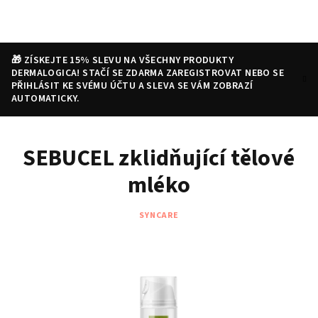
Přejít
na
obsah
🎁 ZÍSKEJTE 15% SLEVU NA VŠECHNY PRODUKTY
DERMALOGICA! STAČÍ SE ZDARMA ZAREGISTROVAT NEBO SE
PŘIHLÁSIT KE SVÉMU ÚČTU A SLEVA SE VÁM ZOBRAZÍ
AUTOMATICKY.
Nákupní
Hledat
Přihlášení
SEBUCEL zklidňující tělové
košík
mléko
SYNCARE