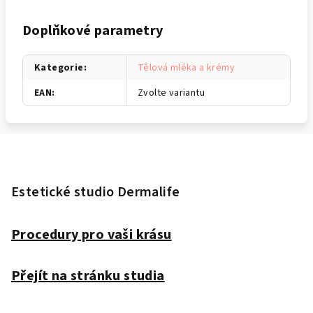
Doplňkové parametry
Kategorie
:
Tělová mléka a krémy
EAN
:
Zvolte variantu
Z
á
p
Estetické studio Dermalife
a
t
Procedury pro vaši krásu
í
Přejít na stránku studia