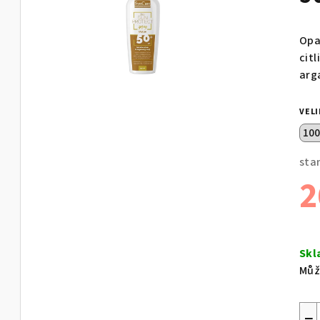
Opa
cit
arg
VEL
sta
2
Měr
cen
Skl
Můž
−