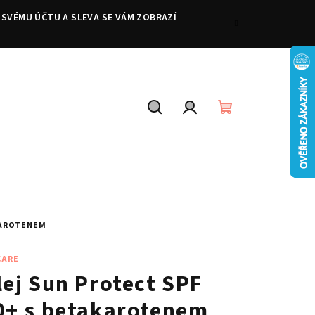
 SVÉMU ÚČTU A SLEVA SE VÁM ZOBRAZÍ
Hledat
Přihlášení
Nákupní
košík
KAROTENEM
CARE
lej Sun Protect SPF
0+ s betakarotenem