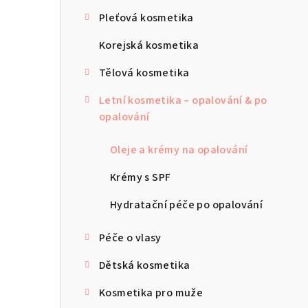
s
Pleťová kosmetika
t
Korejská kosmetika
r
Tělová kosmetika
a
Letní kosmetika – opalování & po
n
opalování
n
Oleje a krémy na opalování
í
Krémy s SPF
p
Hydratační péče po opalování
a
n
Péče o vlasy
e
Dětská kosmetika
l
Kosmetika pro muže