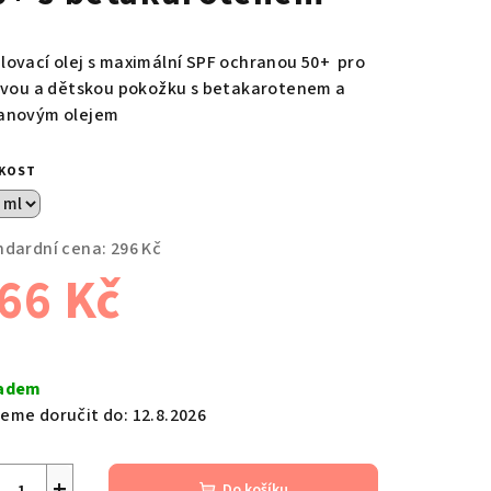
lovací olej s maximální SPF ochranou 50+ pro
livou a dětskou pokožku s betakarotenem a
anovým olejem
IKOST
ndardní cena:
296 Kč
66 Kč
ná
a:
adem
eme doručit do:
12.8.2026
+
Do košíku