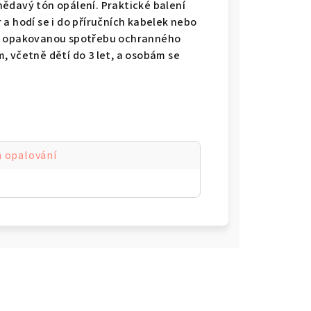
ědavý tón opálení. Praktické balení
a hodí se i do příručních kabelek nebo
je opakovanou spotřebu ochranného
, včetně dětí do 3 let, a osobám se
a opalování