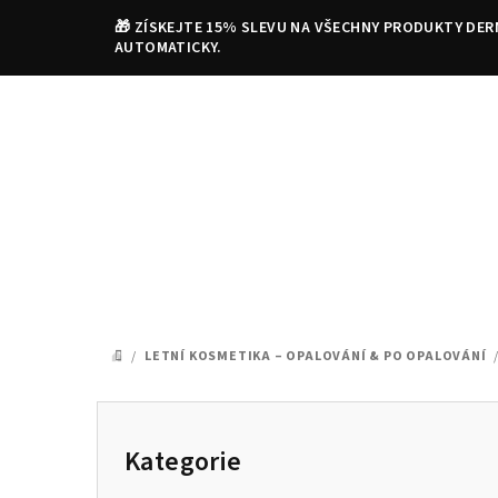
Přejít
🎁 ZÍSKEJTE 15% SLEVU NA VŠECHNY PRODUKTY DER
na
AUTOMATICKY.
obsah
/
LETNÍ KOSMETIKA – OPALOVÁNÍ & PO OPALOVÁNÍ
DOMŮ
P
o
Kategorie
Přeskočit
kategorie