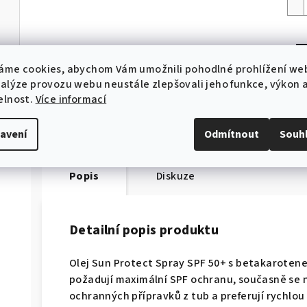
áme cookies, abychom Vám umožnili pohodlné prohlížení we
Ti
nalýze provozu webu neustále zlepšovali jeho funkce, výkon 
elnost.
Více informací
avení
Odmítnout
Souh
Popis
Diskuze
Detailní popis produktu
Olej Sun Protect Spray SPF 50+ s betakarotene
požadují maximální SPF ochranu, současně se 
ochranných přípravků z tub a preferují rychlou