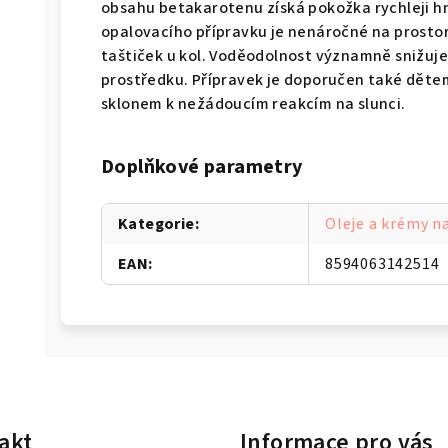
obsahu betakarotenu získá pokožka rychleji hn
opalovacího přípravku je nenáročné na prostor 
taštiček u kol. Voděodolnost významně snižu
prostředku. Přípravek je doporučen také dětem
sklonem k nežádoucím reakcím na slunci.
Doplňkové parametry
Kategorie
:
Oleje a krémy n
EAN
:
8594063142514
akt
Informace pro vás