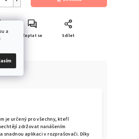
bu a
sk
Zeptat se
Sdílet
a
lasím
m je určený pro všechny, kteří
nechtějí zdržovat nanášením
 a snadnou aplikaci v rozprašovači. Díky