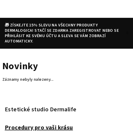
Přejít
na
obsah
🎁 ZÍSKEJTE 15% SLEVU NA VŠECHNY PRODUKTY
DERMALOGICA! STAČÍ SE ZDARMA ZAREGISTROVAT NEBO SE
PŘIHLÁSIT KE SVÉMU ÚČTU A SLEVA SE VÁM ZOBRAZÍ
AUTOMATICKY.
Nákupní
Hledat
Přihlášení
Novinky
košík
Záznamy nebyly nalezeny...
Z
á
p
Estetické studio Dermalife
a
t
Procedury pro vaši krásu