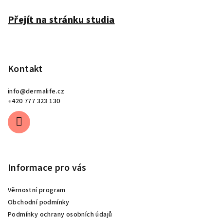
í
Přejít na stránku studia
Kontakt
info
@
dermalife.cz
+420 777 323 130
Informace pro vás
Věrnostní program
Obchodní podmínky
Podmínky ochrany osobních údajů