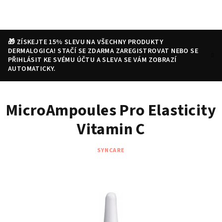
Přejít
na
obsah
🎁 ZÍSKEJTE 15% SLEVU NA VŠECHNY PRODUKTY
DERMALOGICA! STAČÍ SE ZDARMA ZAREGISTROVAT NEBO SE
PŘIHLÁSIT KE SVÉMU ÚČTU A SLEVA SE VÁM ZOBRAZÍ
AUTOMATICKY.
Nákupní
Hledat
Přihlášení
MicroAmpoules Pro Elasticity
košík
Vitamin C
SYNCARE