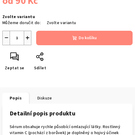
od
90 Kč
Měrná
Zvolte variantu
cena:
Můžeme doručit do:
Zvolte variantu
−
+
Do košíku
Zeptat se
Sdílet
Popis
Diskuze
Detailní popis produktu
Sérum obsahuje rychle působící omlazující látky. Rostlinný
vitamin C (pochází z borůvek) je doplněný o hojivý účinek