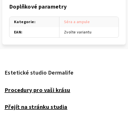
Doplňkové parametry
Kategorie
:
Séra a ampule
EAN
:
Zvolte variantu
Z
á
p
Estetické studio Dermalife
a
t
Procedury pro vaši krásu
í
Přejít na stránku studia