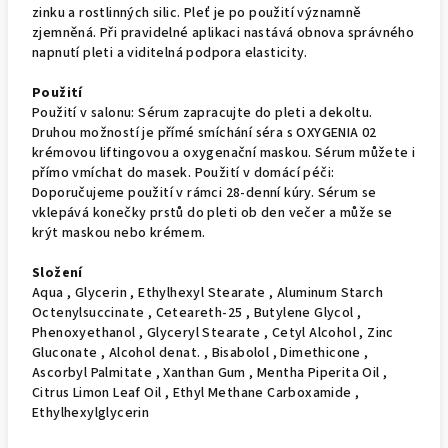
zinku a rostlinných silic. Pleť je po použití významně
zjemněná. Při pravidelné aplikaci nastává obnova správného
napnutí pleti a viditelná podpora elasticity.
Použití
Použití v salonu: Sérum zapracujte do pleti a dekoltu.
Druhou možností je přímé smíchání séra s OXYGENIA 02
krémovou liftingovou a oxygenační maskou. Sérum můžete i
přímo vmíchat do masek. Použití v domácí péči:
Doporučujeme použití v rámci 28-denní kúry. Sérum se
vklepává konečky prstů do pleti ob den večer a může se
krýt maskou nebo krémem.
Složení
Aqua , Glycerin , Ethylhexyl Stearate , Aluminum Starch
Octenylsuccinate , Ceteareth-25 , Butylene Glycol ,
Phenoxyethanol , Glyceryl Stearate , Cetyl Alcohol , Zinc
Gluconate , Alcohol denat. , Bisabolol , Dimethicone ,
Ascorbyl Palmitate , Xanthan Gum , Mentha Piperita Oil ,
Citrus Limon Leaf Oil , Ethyl Methane Carboxamide ,
Ethylhexylglycerin