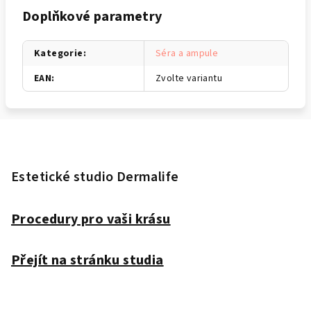
Doplňkové parametry
Kategorie
:
Séra a ampule
EAN
:
Zvolte variantu
Z
á
p
Estetické studio Dermalife
a
t
Procedury pro vaši krásu
í
Přejít na stránku studia