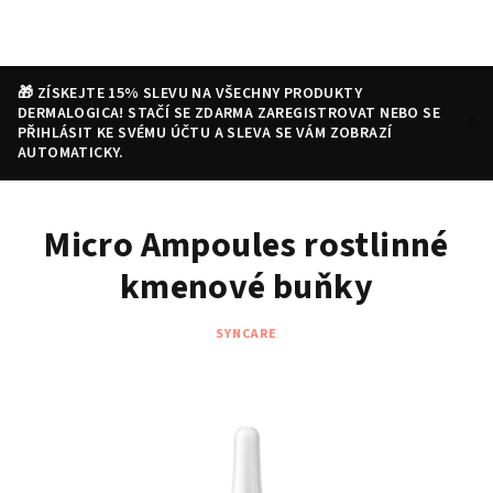
Přejít
na
obsah
🎁 ZÍSKEJTE 15% SLEVU NA VŠECHNY PRODUKTY
DERMALOGICA! STAČÍ SE ZDARMA ZAREGISTROVAT NEBO SE
PŘIHLÁSIT KE SVÉMU ÚČTU A SLEVA SE VÁM ZOBRAZÍ
AUTOMATICKY.
Nákupní
Hledat
Přihlášení
Micro Ampoules rostlinné
košík
kmenové buňky
SYNCARE