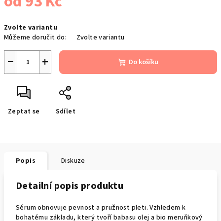
od
93 Kč
Měrná
Zvolte variantu
cena:
Můžeme doručit do:
Zvolte variantu
−
+
Do košíku
Zeptat se
Sdílet
Popis
Diskuze
Detailní popis produktu
Sérum obnovuje pevnost a pružnost pleti. Vzhledem k
bohatému základu, který tvoří babasu olej a bio meruňkový