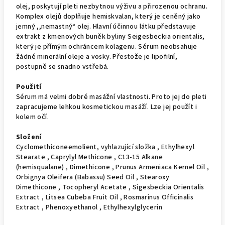
olej, poskytují pleti nezbytnou výživu a přirozenou ochranu.
Komplex olejů doplňuje hemiskvalan, který je ceněný jako
jemný ,,nemastný“ olej. Hlavní účinnou látku představuje
extrakt z kmenových buněk byliny Seigesbeckia orientalis,
který je přímým ochráncem kolagenu. Sérum neobsahuje
žádné minerální oleje a vosky. Přestože je lipofilní,
postupně se snadno vstřebá.
Použití
Sérum má velmi dobré masážní vlastnosti. Proto jej do pleti
zapracujeme lehkou kosmetickou masáží. Lze jej použít i
kolem očí.
Složení
Cyclomethiconeemolient, vyhlazující složka , Ethylhexyl
Stearate , Caprylyl Methicone , C13-15 Alkane
(hemisqualane) , Dimethicone , Prunus Armeniaca Kernel Oil ,
Orbignya Oleifera (Babassu) Seed Oil , Stearoxy
Dimethicone , Tocopheryl Acetate , Sigesbeckia Orientalis
Extract , Litsea Cubeba Fruit Oil , Rosmarinus Officinalis
Extract , Phenoxyethanol , Ethylhexylglycerin