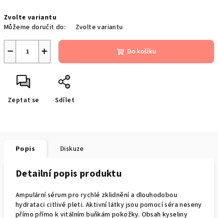
Měrná
Zvolte variantu
cena:
Můžeme doručit do:
Zvolte variantu
−
+
Do košíku
Zeptat se
Sdílet
Popis
Diskuze
Detailní popis produktu
Ampulární sérum pro rychlé zklidnění a dlouhodobou
hydrataci citlivé pleti. Aktivní látky jsou pomocí séra neseny
přímo přímo k vitálním buňkám pokožky. Obsah kyseliny