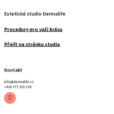
Z
á
p
Estetické studio Dermalife
a
t
Procedury pro vaši krásu
í
Přejít na stránku studia
Kontakt
info
@
dermalife.cz
+420 777 323 130