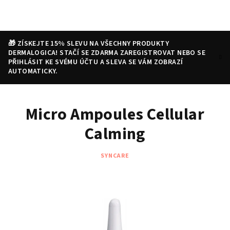
Přejít
na
obsah
🎁 ZÍSKEJTE 15% SLEVU NA VŠECHNY PRODUKTY
DERMALOGICA! STAČÍ SE ZDARMA ZAREGISTROVAT NEBO SE
PŘIHLÁSIT KE SVÉMU ÚČTU A SLEVA SE VÁM ZOBRAZÍ
AUTOMATICKY.
Nákupní
Hledat
Přihlášení
Micro Ampoules Cellular
košík
Calming
SYNCARE