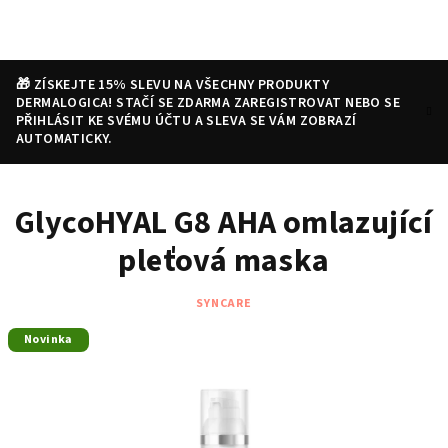
Přejít
na
obsah
🎁 ZÍSKEJTE 15% SLEVU NA VŠECHNY PRODUKTY
DERMALOGICA! STAČÍ SE ZDARMA ZAREGISTROVAT NEBO SE
PŘIHLÁSIT KE SVÉMU ÚČTU A SLEVA SE VÁM ZOBRAZÍ
AUTOMATICKY.
Nákupní
Hledat
Přihlášení
GlycoHYAL G8 AHA omlazující
košík
pleťová maska
SYNCARE
Novinka