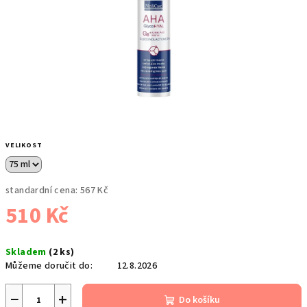
VELIKOST
standardní cena:
567 Kč
510 Kč
Měrná
Skladem
(2 ks)
cena:
Můžeme doručit do:
12.8.2026
−
+
Do košíku