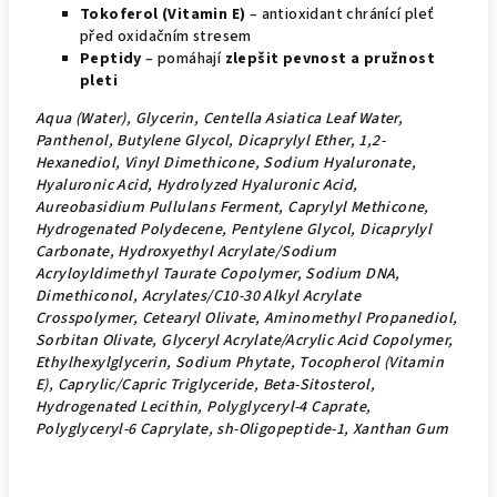
Tokoferol (Vitamin E)
– antioxidant chránící pleť
před oxidačním stresem
Peptidy
– pomáhají
zlepšit pevnost a pružnost
pleti
Aqua (Water), Glycerin, Centella Asiatica Leaf Water,
Panthenol, Butylene Glycol, Dicaprylyl Ether, 1,2-
Hexanediol, Vinyl Dimethicone, Sodium Hyaluronate,
Hyaluronic Acid, Hydrolyzed Hyaluronic Acid,
Aureobasidium Pullulans Ferment, Caprylyl Methicone,
Hydrogenated Polydecene, Pentylene Glycol, Dicaprylyl
Carbonate, Hydroxyethyl Acrylate/Sodium
Acryloyldimethyl Taurate Copolymer, Sodium DNA,
Dimethiconol, Acrylates/C10-30 Alkyl Acrylate
Crosspolymer, Cetearyl Olivate, Aminomethyl Propanediol,
Sorbitan Olivate, Glyceryl Acrylate/Acrylic Acid Copolymer,
Ethylhexylglycerin, Sodium Phytate, Tocopherol (Vitamin
E), Caprylic/Capric Triglyceride, Beta-Sitosterol,
Hydrogenated Lecithin, Polyglyceryl-4 Caprate,
Polyglyceryl-6 Caprylate, sh-Oligopeptide-1, Xanthan Gum