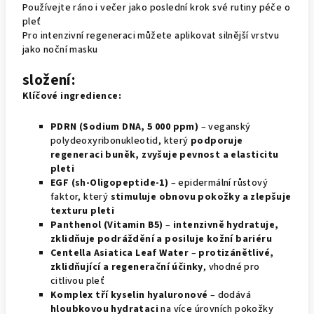
Používejte ráno i večer jako poslední krok své rutiny péče o
pleť
Pro intenzivní regeneraci můžete aplikovat silnější vrstvu
jako noční masku
složení:
Klíčové ingredience:
PDRN (Sodium DNA, 5 000 ppm)
– veganský
polydeoxyribonukleotid, který
podporuje
regeneraci buněk, zvyšuje pevnost a elasticitu
pleti
EGF (sh-Oligopeptide-1)
– epidermální růstový
faktor, který
stimuluje obnovu pokožky a zlepšuje
texturu pleti
Panthenol (Vitamin B5)
–
intenzivně hydratuje,
zklidňuje podráždění a posiluje kožní bariéru
Centella Asiatica Leaf Water
–
protizánětlivé,
zklidňující a regenerační účinky
, vhodné pro
citlivou pleť
Komplex tří kyselin hyaluronové
– dodává
hloubkovou hydrataci
na více úrovních pokožky