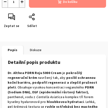
−
+
Do košíku
Zeptat se
Sdílet
Popis
Diskuze
Detailní popis produktu
Dr. Althea PDRN Reju 5000 Cream
je
pokročilý
regenerační krém
navržený tak, aby
posílil ochrannou
kožní bariéru, podpořil regeneraci a zlepšil pružnost
pleti
. Obsahuje vysokou koncentraci veganského
PDRN
(Sodium DNA)
,
EGF (epidermální růstový faktor)
,
panthenol, vodu z
Centella Asiatica
a komplex tří forem
kyseliny hyaluronové pro
hloubkovou hydrataci
. Lehká,
gel-krémová textura se
rychle vstřebává bez mastného