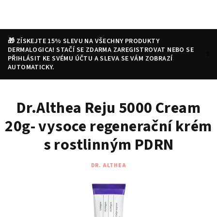
Přejít
na
obsah
🎁 ZÍSKEJTE 15% SLEVU NA VŠECHNY PRODUKTY
DERMALOGICA! STAČÍ SE ZDARMA ZAREGISTROVAT NEBO SE
PŘIHLÁSIT KE SVÉMU ÚČTU A SLEVA SE VÁM ZOBRAZÍ
AUTOMATICKY.
Nákupní
Hledat
Přihlášení
Dr.Althea Reju 5000 Cream
košík
20g- vysoce regenerační krém
s rostlinným PDRN
DR. ALTHEA