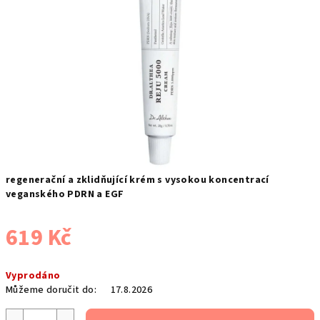
regenerační a zklidňující krém s vysokou koncentrací
veganského PDRN a EGF
619 Kč
Měrná
Vyprodáno
cena:
Můžeme doručit do:
17.8.2026