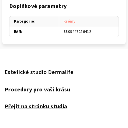
Doplňkové parametry
Kategorie
:
Krémy
EAN
:
8809447256412
Z
á
p
Estetické studio Dermalife
a
t
Procedury pro vaši krásu
í
Přejít na stránku studia