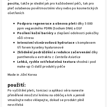
pocitu
, takže je ideální jak pro každodenní péči, tak pro
pleť oslabenou povětrnostními vlivy nebo po kosmetických
ošetřeních
Podpora regenerace a obnova pleti
díky 5 000
ppm veganského PDRN (Sodium DNA) a EGF
Posílení kožní bariéry
a zlepšení odolnosti pokožky
vůči stresu
Intenzivní víceúrovňová hydratace
s komplexem
tří forem kyseliny hyaluronové
Zklidnění podráždění a redukce začervenání
díky
panthenolu a extraktu z
Centella Asiatica
Lehká, rychle vstřebatelná textura
vhodná i pod
make-up či další produkty péče
Made in Jižní Korea
použití:
Po vyčištění pleti, tonizaci a aplikaci séra naneste
přiměřené množství krému na obličej a krk a jemně
vmasírujte nebo vklepejte, dokud se produkt plně
nevstřebá