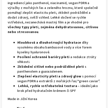
ingrediencí jako panthenol, niacinamid, vegan PDRN a
výtažky z mořských řas a zeleného hroznu, které společně
pomáhají zlepšit elasticitu pleti, zklidnit podráždění a
dodat zdravý, svěží vzhled. Lehké složení se rychle
vstřebává, nezanechává mastný film a je vhodné pro
všechny typy pleti, zejména dehydratovanou, citlivou
nebo stresovanou
.
Hloubková a dlouhotrvající hydratace
díky
vysokému obsahu bambusové vody a více forem
kyseliny hyaluronové.
Posílení ochranné bariéry pleti
a redukce ztráty
vlhkosti.
Zklidnění citlivé nebo podrážděné pleti
s
panthenolem a guaiazulenem.
Zlepšení elasticity pleti a zdravý glow
s pomocí
vegan PDRN a extraktů z mořských řas/“green caviar”.
Lehká, rychle vstřebatelná textura
– ideální jako
krok před hydratačním krémem či SPF
Made in Jižní Korea