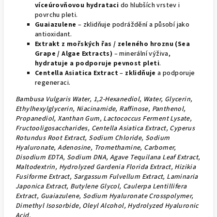
víceúrovňovou hydrataci
do hlubších vrstev i
povrchu pleti.
Guaiazulene
– zklidňuje podráždění a působí jako
antioxidant.
Extrakt z mořských řas / zeleného hroznu (Sea
Grape / Algae Extracts)
– minerální výživa,
hydratuje a podporuje pevnost pleti
.
Centella Asiatica Extract
–
zklidňuje
a podporuje
regeneraci.
Bambusa Vulgaris Water, 1,2-Hexanediol, Water, Glycerin,
Ethylhexylglycerin, Niacinamide, Raffinose, Panthenol,
Propanediol, Xanthan Gum, Lactococcus Ferment Lysate,
Fructooligosaccharides, Centella Asiatica Extract, Cyperus
Rotundus Root Extract, Sodium Chloride, Sodium
Hyaluronate, Adenosine, Tromethamine, Carbomer,
Disodium EDTA, Sodium DNA, Agave Tequilana Leaf Extract,
Maltodextrin, Hydrolyzed Gardenia Florida Extract, Hizikia
Fusiforme Extract, Sargassum Fulvellum Extract, Laminaria
Japonica Extract, Butylene Glycol, Caulerpa Lentillifera
Extract, Guaiazulene, Sodium Hyaluronate Crosspolymer,
Dimethyl Isosorbide, Oleyl Alcohol, Hydrolyzed Hyaluronic
Acid.