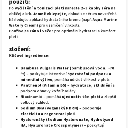
použití:
Po
vyčištění a tonizaci pleti
naneste
2–3 kapky séra
na
obličej a krk.
Jemně vklepejte
, dokud se sérum nevstřebá.
Následujte aplikací hydratačního krému (např.
Aqua Marine
Watery Cream
) pro uzamčení vlhkosti.
Používejte
ráno i večer
pro optimální hydrataci a komfort
pleti.
složení:
Klíčové ingredience:
Bambusa Vulgaris Water (bambusová voda, ~70
%)
– poskytuje intenzivní
hydratační podporu a
minerální výživu
, pomáhá udržet vlhkost v pleti.
Panthenol (Vitamin B5)
–
hydratace, zklidnění
a
podpora obnovy kožní bariéry.
Niacinamid
– pomáhá
ujednotit tón pleti
a zlepšit
celkový vzhled.
Sodium DNA (veganský PDRN)
– podporuje
elasticitu a regeneraci
pleti.
Hyaluronáty (Sodium Hyaluronate, Hydrolyzed
HA, Hyaluronate Crosspolymer)
– poskytují