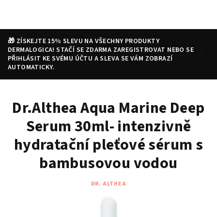
Přejít
na
obsah
🎁 ZÍSKEJTE 15% SLEVU NA VŠECHNY PRODUKTY
DERMALOGICA! STAČÍ SE ZDARMA ZAREGISTROVAT NEBO SE
PŘIHLÁSIT KE SVÉMU ÚČTU A SLEVA SE VÁM ZOBRAZÍ
AUTOMATICKY.
Nákupní
Hledat
Přihlášení
Dr.Althea Aqua Marine Deep
košík
Serum 30ml- intenzivně
hydratační pleťové sérum s
bambusovou vodou
DR. ALTHEA