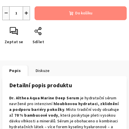
−
+
Do košíku
Zeptat se
Sdílet
Popis
Diskuze
Detailní popis produktu
Dr. Althea Aqua Marine Deep Serum
je hydratační sérum
navržené pro intenzivní
hloubkovou hydrataci, zklidnění
a podporu bariéry pokožky
. Místo tradiční vody obsahuje
až
70 % bambusové vody
, která poskytuje pleti vysokou
dávku vlhkosti a minerálů. Sérum je obohaceno o kombinaci
hydratačních látek – více forem kyseliny hyaluronové – a