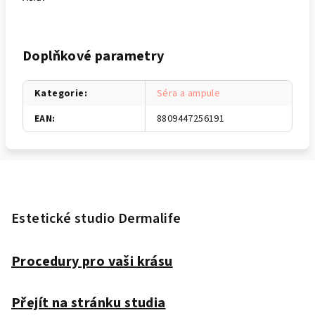
Doplňkové parametry
Kategorie
:
Séra a ampule
EAN
:
8809447256191
Z
á
p
Estetické studio Dermalife
a
t
Procedury pro vaši krásu
í
Přejít na stránku studia