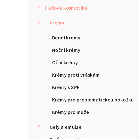
s
Pleťová kosmetika
t
r
Krémy
a
Denní krémy
n
Noční krémy
n
Oční krémy
í
Krémy proti vráskám
p
Krémy s SPF
a
Krémy pro problematickou pokožku
n
Krémy pro muže
e
Gely a emulze
l