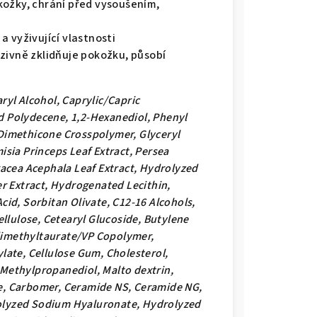
kožky, chrání před vysoušením,
a vyživující vlastnosti
nzivně zklidňuje pokožku, působí
ryl Alcohol, Caprylic/Capric
d Polydecene, 1,2-Hexanediol, Phenyl
 Dimethicone Crosspolymer, Glyceryl
isia Princeps Leaf Extract, Persea
racea Acephala Leaf Extract, Hydrolyzed
er Extract, Hydrogenated Lecithin,
cid, Sorbitan Olivate, C12-16 Alcohols,
ellulose, Cetearyl Glucoside, Butylene
dimethyltaurate/VP Copolymer,
late, Cellulose Gum, Cholesterol,
 Methylpropanediol, Malto dextrin,
e, Carbomer, Ceramide NS, Ceramide NG,
olyzed Sodium Hyaluronate, Hydrolyzed