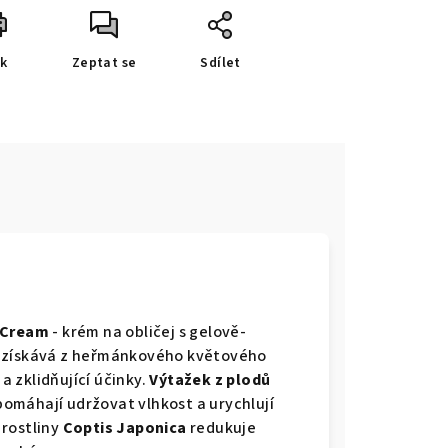
sk
Zeptat se
Sdílet
g Cream
- krém na obličej s gelově-
se získává z heřmánkového květového
 a zklidňující účinky.
Výtažek z plodů
pomáhají udržovat vlhkost a urychlují
 rostliny
Coptis Japonica
redukuje