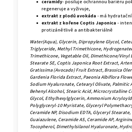
ceramidy
- posiluje ochrannou bariéru po
regeneruje a vyživuje,
extrakt z plodů avokáda
- má hydratační 
extrakt z kořene Coptis Japonica
- inte
protizánětlivě a antibakteriálně
Water(Aqua), Glycerin, Dipropylene Glycol, Cetea
Triglyceride, Methyl Trimethicone, Hydrogenate
Trimethicone, Vegetable Oil, Dimethicone/Vinyl
Stearate SE, Coptis Japonica Root Extract, Artem
Gratissima (Avocado) Fruit Extract, Brassica Ole
Gardenia Florida Extract, Paeonia Albiflora Flow
Sodium Hyaluronate, Cetearyl Olivate, Palmitic A
Behenyl Alcohol, Stearic Acid, Microcrystalline C
Glycol, Ethylhexylglycerin, Ammonium Acryloyl
Polyglyceryl-10 Myristate, Glyceryl Polymethacry
Ceramide NP, Disodium EDTA, Glyceryl Stearate,
Guaiazulene, Ceramide AS, Ceramide AP, Arginin
Tocopherol, Dimethylsilanol Hyaluronate, Hydr