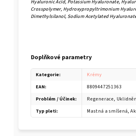
Hyaluronic Acid, Potassium Hyaluronate, Hyalu
Crosspolymer, Hydroxypropyltrimonium Hyalur
Dimethylsilanol, Sodium Acetylated Hyaluronat
Doplňkové parametry
Kategorie
:
Krémy
EAN
:
8809447251363
Problém / Účinek
:
Regenerace, Uklidněn
Typ pleti
:
Mastná a smíšená, A