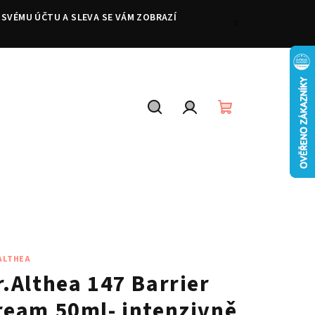
 SVÉMU ÚČTU A SLEVA SE VÁM ZOBRAZÍ
Hledat
Přihlášení
Nákupní
košík
 ALTHEA
r.Althea 147 Barrier
ream 50ml- intenzivně