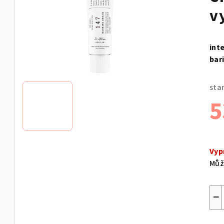
v
int
bar
sta
5
Měr
cen
Vyp
Můž
−