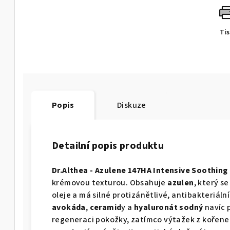
Ti
Popis
Diskuze
Detailní popis produktu
Dr.Althea - Azulene 147HA Intensive Soothin
krémovou texturou. Obsahuje
azulen
, který 
oleje a má silné protizánětlivé, antibakteriální
avokáda
,
ceramid
y a
hyaluronát sodný
navíc 
regeneraci pokožky, zatímco výtažek z kořene