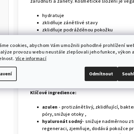
zarudnutí a záněty. Kosmetické složení je veg
hydratuje
zklidňuje zánětlivé stavy
zklidňuje podrážděnou pokožku
Veganský produkt
áme cookies, abychom Vám umožnili pohodlné prohlížení we
Made in Jižní Korea
nalýze provozu webu neustále zlepšovali jeho funkce, výkon 
elnost.
Více informací
použití:
Naneste přiměřené množství krému na vyčištěn
avení
Odmítnout
Souh
složení:
Klíčové ingredience:
azulen
- protizánětlivý, zklidňující, bakt
póry, snižuje otoky ,
hyaluronát sodný
- snižuje nadměrnou zt
regeneraci, zjemňuje, dodává pokožce pru