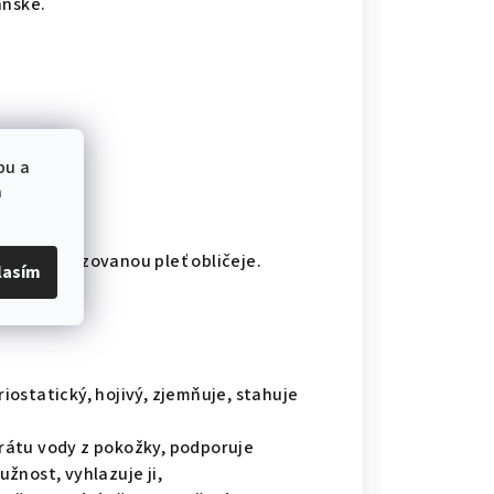
anské.
bu a
a
ou a tonizovanou pleť obličeje.
lasím
eriostatický, hojivý, zjemňuje, stahuje
rátu vody z pokožky, podporuje
žnost, vyhlazuje ji,