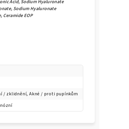
ronic Acid, Sodium Hyaluronate
onate, Sodium Hyaluronate
e, Ceramide EOP
í / zklidnění, Akné / proti pupínkům
knózní