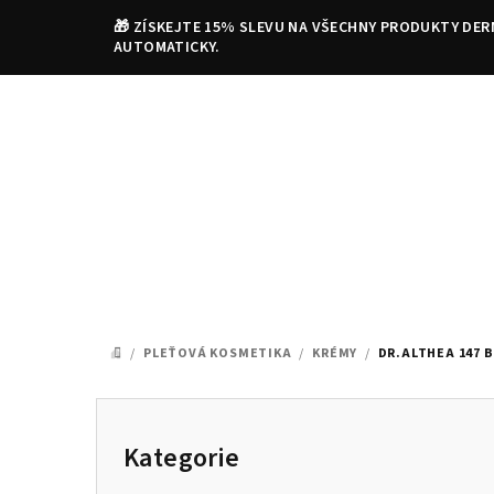
Přejít
🎁 ZÍSKEJTE 15% SLEVU NA VŠECHNY PRODUKTY DER
na
AUTOMATICKY.
obsah
/
PLEŤOVÁ KOSMETIKA
/
KRÉMY
/
DR.ALTHEA 147 B
DOMŮ
P
o
Kategorie
Přeskočit
kategorie