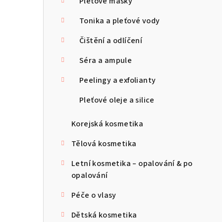
Pleťové masky
Tonika a pleťové vody
Čištění a odlíčení
Séra a ampule
Peelingy a exfolianty
Pleťové oleje a silice
Korejská kosmetika
Tělová kosmetika
Letní kosmetika – opalování & po
opalování
Péče o vlasy
Dětská kosmetika