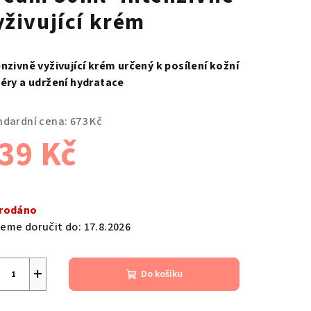
yživující krém
enzivně vyživující krém určený k posílení kožní
iéry a udržení hydratace
ndardní cena:
673 Kč
39 Kč
ná
a:
rodáno
eme doručit do:
17.8.2026
+
Do košíku