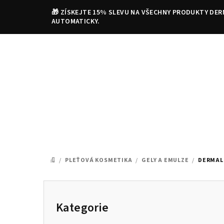
Přejít
🎁 ZÍSKEJTE 15% SLEVU NA VŠECHNY PRODUKTY DER
na
AUTOMATICKY.
obsah
/
PLEŤOVÁ KOSMETIKA
/
GELY A EMULZE
/
DERMAL
DOMŮ
P
o
Kategorie
Přeskočit
kategorie