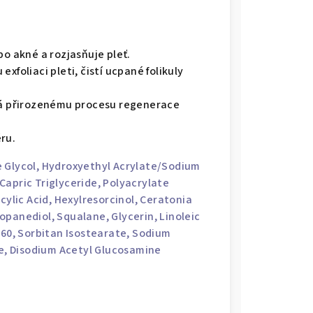
po akné a rozjasňuje pleť.
xfoliaci pleti, čistí ucpané folikuly
 přirozenému procesu regenerace
ru.
 Glycol
, Hydroxyethyl Acrylate/Sodium
Capric Triglyceride
, Polyacrylate
icylic Acid
, Hexylresorcinol, Ceratonia
opanediol
, Squalane,
Glycerin
, Linoleic
60, Sorbitan Isostearate,
Sodium
de, Disodium Acetyl Glucosamine