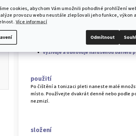
sjednocenému tónu pleti a přispívají k blednut
áme cookies, abychom Vám umožnili pohodlné prohlížení we
kožní bariéru a předchází tak dalšímu poškoze
nalýze provozu webu neustále zlepšovali jeho funkce, výkon 
zaznamenalo blednutí pozánětlivých skvrn a 86
elnost.
Více informací
po akné.
avení
Odmítnout
Souh
Přispívá k blednutí skvrn po akné a před
Exfoliuje a sjednocuje tón pleti.
Vyživuje a obnovuje narušenou bariéru 
použití
Po čištění a tonizaci pleti naneste malé množs
místo. Používejte dvakrát denně nebo podle p
nezmizí.
složení