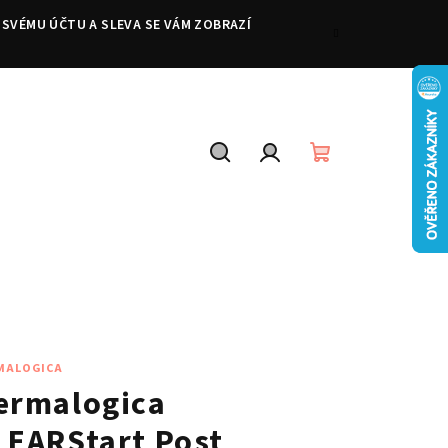
 SVÉMU ÚČTU A SLEVA SE VÁM ZOBRAZÍ
Hledat
Přihlášení
Nákupní
košík
MALOGICA
ermalogica
LEARStart Post