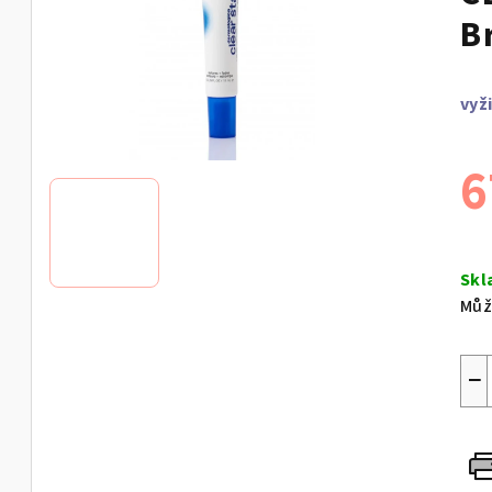
B
vyž
6
Měr
cen
Skl
Můž
−