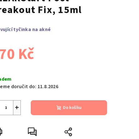
reakout Fix, 15ml
ivující tyčinka na akné
70 Kč
ná
a:
adem
eme doručit do:
11.8.2026
+
Do košíku