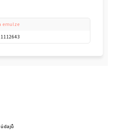
a emulze
51112643
 údajů