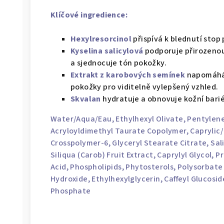
Klíčové ingredience:
Hexylresorcinol
přispívá k blednutí stop 
Kyselina salicylová
podporuje přirozenou e
a sjednocuje tón pokožky.
Extrakt z karobových semínek
napomáhá
pokožky pro viditelně vylepšený vzhled.
Skvalan
hydratuje a obnovuje kožní barié
Water/Aqua/Eau
, Ethylhexyl Olivate,
Pentylene
Acryloyldimethyl Taurate Copolymer,
Caprylic/
Crosspolymer-6, Glyceryl Stearate Citrate,
Sal
Siliqua (Carob) Fruit Extract,
Caprylyl Glycol
,
Pr
Acid, Phospholipids, Phytosterols,
Polysorbate
Hydroxide
,
Ethylhexylglycerin
, Caffeyl Glucosi
Phosphate