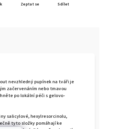
sk
Zeptat se
Sdílet
out nevzhledný pupínek na tváři je
ledným začervenáním nebo tmavou
hněte po lokální péči s gelovo-
ny salicylové, hexylresorcinolu,
ečně tyto složky pomáhají ke