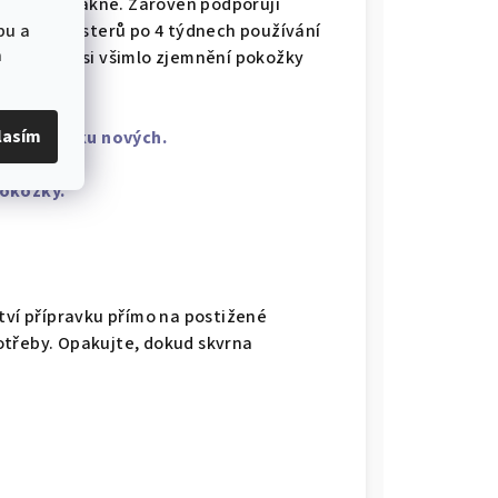
í skvrn po akné. Zároveň podporují
bu a
ní. 95 % testerů po 4 týdnech používání
a
 % z nich si všimlo zjemnění pokožky
lasím
chází vzniku nových.
pokožky.
tví přípravku přímo na postižené
otřeby. Opakujte, dokud skvrna