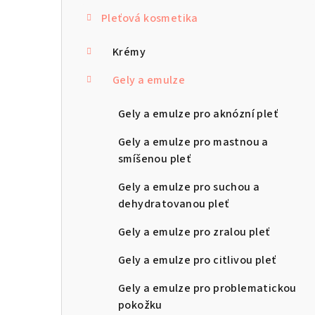
s
Pleťová kosmetika
t
r
Krémy
a
Gely a emulze
n
Gely a emulze pro aknózní pleť
n
Gely a emulze pro mastnou a
í
smíšenou pleť
p
Gely a emulze pro suchou a
dehydratovanou pleť
a
Gely a emulze pro zralou pleť
n
Gely a emulze pro citlivou pleť
e
Gely a emulze pro problematickou
l
pokožku