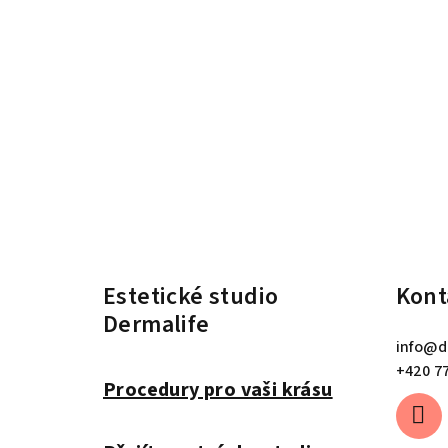
Z
á
Estetické studio
Kont
p
Dermalife
a
info
@
d
t
+420 7
Procedury pro vaši krásu
í